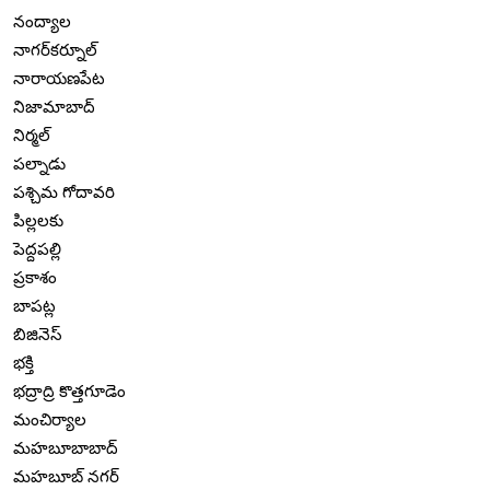
నంద్యాల
నాగర్‌కర్నూల్
నారాయణపేట
నిజామాబాద్
నిర్మల్
పల్నాడు
పశ్చిమ గోదావరి
పిల్లలకు
పెద్దపల్లి
ప్రకాశం
బాపట్ల
బిజినెస్
భక్తి
భద్రాద్రి కొత్తగూడెం
మంచిర్యాల
మహబూబాబాద్
మహబూబ్ నగర్