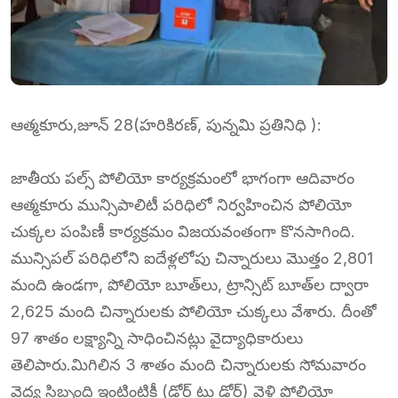
ఆత్మకూరు,జూన్ 28(హరికిరణ్, పున్నమి ప్రతినిధి ):
జాతీయ పల్స్ పోలియో కార్యక్రమంలో భాగంగా ఆదివారం
ఆత్మకూరు మున్సిపాలిటీ పరిధిలో నిర్వహించిన పోలియో
చుక్కల పంపిణీ కార్యక్రమం విజయవంతంగా కొనసాగింది.
మున్సిపల్ పరిధిలోని ఐదేళ్లలోపు చిన్నారులు మొత్తం 2,801
మంది ఉండగా, పోలియో బూత్‌లు, ట్రాన్సిట్ బూత్‌ల ద్వారా
2,625 మంది చిన్నారులకు పోలియో చుక్కలు వేశారు. దీంతో
97 శాతం లక్ష్యాన్ని సాధించినట్లు వైద్యాధికారులు
తెలిపారు.మిగిలిన 3 శాతం మంది చిన్నారులకు సోమవారం
వైద్య సిబ్బంది ఇంటింటికీ (డోర్ టు డోర్) వెళ్లి పోలియో