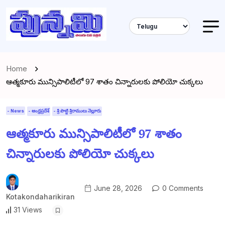
Home
ఆత్మకూరు మున్సిపాలిటీలో 97 శాతం చిన్నారులకు పోలియో చుక్కలు
- News
- ఆంధ్రప్రదేశ్
- శ్రీ పొట్టి శ్రీరాములు నెల్లూరు
ఆత్మకూరు మున్సిపాలిటీలో 97 శాతం
చిన్నారులకు పోలియో చుక్కలు
June 28, 2026
0 Comments
Kotakondaharikiran
31 Views