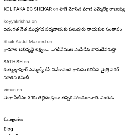
KOLIPAKA BC SHEKAR
on
పాడే మోసిన మాజీ ఎమ్మెల్యే రాజయ్య
koyyakrishna
on
దివంగత నేత ముద్రగడ పద్మనాభంకు పలువురు నాయకుల సంతాపం
Shaik Abdul Mazeed
on
గ్రామాల అభివృద్దె లక్ష్యం…….గడివేముల ఎంపీడీఓ వాసుదేవగుప్తా
SATHISH
on
కుత్బుల్లాపూర్ ఎమ్మెల్యే కేపీ వివేకానంద గారును కలిసిన మైత్రి నగర్
నూతన కమిటీ
viman
on
మెగా పీటీఎం 3.1కు తల్లిదండ్రులు తప్పక హాజరుకావాలి: ఎంఈఓ
Categories
Blog