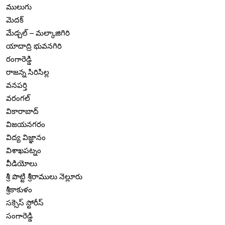
ములుగు
మెదక్
మేడ్చల్ – మల్కాజిగిరి
యాదాద్రి భువనగిరి
రంగారెడ్డి
రాజన్న సిరిసిల్ల
వనపర్తి
వరంగల్
వికారాబాద్
విజయనగరం
విద్య విజ్ఞానం
విశాఖపట్నం
వీడియోలు
శ్రీ పొట్టి శ్రీరాములు నెల్లూరు
శ్రీకాకుళం
సక్సెస్ స్టోరీస్
సంగారెడ్డి