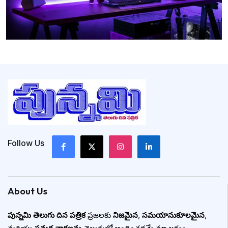
Follow Us
About Us
పున్నమి తెలుగు దిన పత్రిక
ప్రజలకు
నిజమైన
,
సమయానుకూలమైన
,