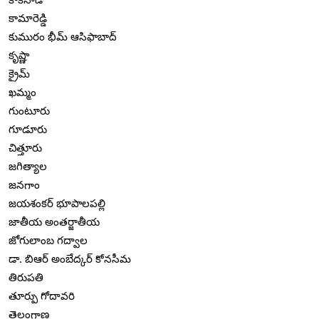
కామారెడ్డి
కుమురం భీమ్ ఆసిఫాబాద్
కృష్ణా
క్రైమ్
ఖమ్మం
గుంటూరు
గూడూరు
చిత్తూరు
జగిత్యాల
జనగాం
జయశంకర్ భూపాలపల్లి
జాతీయ అంతర్జాతీయ
జోగులాంబ గద్వాల
డా. బిఆర్ అంబేద్కర్ కోనసీమ
తిరుపతి
తూర్పు గోదావరి
తెలంగాణ