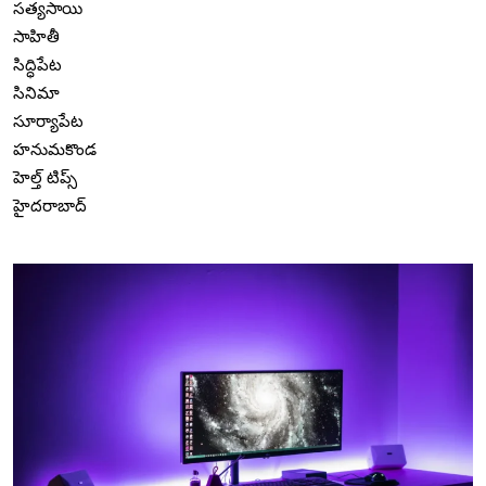
సత్యసాయి
సాహితీ
సిద్ధిపేట
సినిమా
సూర్యాపేట
హనుమకొండ
హెల్త్ టిప్స్
హైదరాబాద్