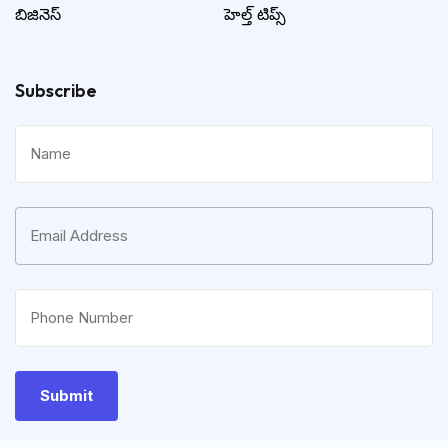
బిజినెస్
హెల్త్ టిప్స్
Subscribe