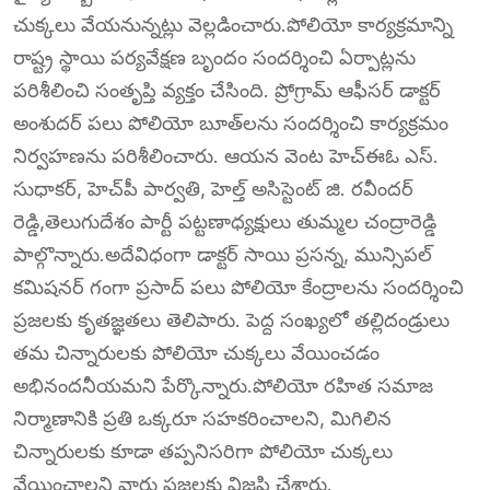
చుక్కలు వేయనున్నట్లు వెల్లడించారు.పోలియో కార్యక్రమాన్ని
రాష్ట్ర స్థాయి పర్యవేక్షణ బృందం సందర్శించి ఏర్పాట్లను
పరిశీలించి సంతృప్తి వ్యక్తం చేసింది. ప్రోగ్రామ్ ఆఫీసర్ డాక్టర్
అంశుదర్ పలు పోలియో బూత్‌లను సందర్శించి కార్యక్రమం
నిర్వహణను పరిశీలించారు. ఆయన వెంట హెచ్‌ఈఓ ఎస్.
సుధాకర్, హెచ్‌పీ పార్వతి, హెల్త్ అసిస్టెంట్ జి. రవీందర్
రెడ్డి,తెలుగుదేశం పార్టీ పట్టణాధ్యక్షులు తుమ్మల చంద్రారెడ్డి
పాల్గొన్నారు.అదేవిధంగా డాక్టర్ సాయి ప్రసన్న, మున్సిపల్
కమిషనర్ గంగా ప్రసాద్ పలు పోలియో కేంద్రాలను సందర్శించి
ప్రజలకు కృతజ్ఞతలు తెలిపారు. పెద్ద సంఖ్యలో తల్లిదండ్రులు
తమ చిన్నారులకు పోలియో చుక్కలు వేయించడం
అభినందనీయమని పేర్కొన్నారు.పోలియో రహిత సమాజ
నిర్మాణానికి ప్రతి ఒక్కరూ సహకరించాలని, మిగిలిన
చిన్నారులకు కూడా తప్పనిసరిగా పోలియో చుక్కలు
వేయించాలని వారు ప్రజలకు విజ్ఞప్తి చేశారు.