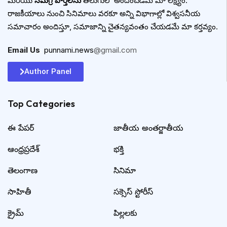
మరియు
సమగ్ర వార్తలను
తెలుగులో అందించడమే మా లక్ష్యం.
రాజకీయాలు నుంచి సినిమాలు వరకూ అన్ని విభాగాల్లో విశ్వసనీయ
సమాచారం అందిస్తూ, సమాజాన్ని చైతన్యవంతం చేయడమే మా కర్తవ్యం.
Email Us
:
punnami.news
@gmail.com
Author Panel
Top Categories​
ఈ పేపర్
జాతీయ అంతర్జాతీయ
ఆంధ్రప్రదేశ్
భక్తి
తెలంగాణ
సినిమా
సాహితీ
సక్సెస్ స్టోరీస్
క్రైమ్
పిల్లలకు