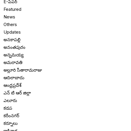
E-పేపర్
Featured
News
Others
Updates
అనకాపల్లి
అనంతపురం
అన్నమయ్య
అమరావతి
అల్లూరి సీతారామరాజు
ఆదిలాబాదు
ఆంధ్రప్రదేశ్
ఎన్ టి ఆర్ జిల్లా
ఎలూరు
కడప
కరీంనగర్
కర్నూలు
కాకినాడ