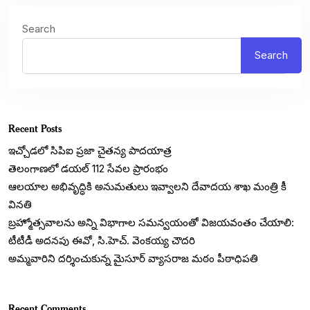
Search
Search
Recent Posts
ఇచ్చోడలో సిపిఐ ప్రజా చైతన్య పాదయాత్ర
తెలంగాణలో డయల్‌ 112 సేవల ప్రారంభం
ఆలయాల అభివృద్ధికి అనుమతులు ఇవ్వాలని దేవాదయ శాఖ మంత్రి కీ
వినతి
బ్రహ్మోత్సవాలను అన్ని విభాగాల సమన్వయంతో విజయవంతం చేయాలి:
టీటీడీ అదనపు ఈవో, సి.హెచ్. వెంకయ్య చౌదరి
అమ్మవారిని దర్శించుకున్న మైసూర్ వ్యాసరాజ మఠం పీఠాధిపతి
Recent Comments