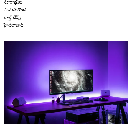
సూర్యాపేట
హనుమకొండ
హెల్త్ టిప్స్
హైదరాబాద్