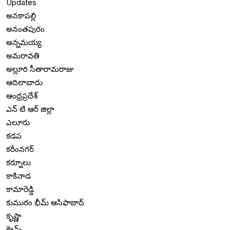
Updates
అనకాపల్లి
అనంతపురం
అన్నమయ్య
అమరావతి
అల్లూరి సీతారామరాజు
ఆదిలాబాదు
ఆంధ్రప్రదేశ్
ఎన్ టి ఆర్ జిల్లా
ఎలూరు
కడప
కరీంనగర్
కర్నూలు
కాకినాడ
కామారెడ్డి
కుమురం భీమ్ ఆసిఫాబాద్
కృష్ణా
క్రైమ్