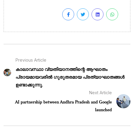
Previous Article
കാലാവസ്ഥാ വ്യതിയാനത്തിന്റെ ആഘാതം
പ്രായമായവരിൽ ഗുരുതരമായ പ്രത്യാഘാതങ്ങൾ
ഉണ്ടാക്കുന്നു.
Next Article
AI partnership between Andhra Pradesh and Google
launched