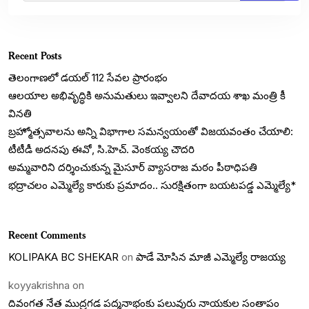
Recent Posts
తెలంగాణలో డయల్‌ 112 సేవల ప్రారంభం
ఆలయాల అభివృద్ధికి అనుమతులు ఇవ్వాలని దేవాదయ శాఖ మంత్రి కీ
వినతి
బ్రహ్మోత్సవాలను అన్ని విభాగాల సమన్వయంతో విజయవంతం చేయాలి:
టీటీడీ అదనపు ఈవో, సి.హెచ్. వెంకయ్య చౌదరి
అమ్మవారిని దర్శించుకున్న మైసూర్ వ్యాసరాజ మఠం పీఠాధిపతి
భద్రాచలం ఎమ్మెల్యే కారుకు ప్రమాదం.. సురక్షితంగా బయటపడ్డ ఎమ్మెల్యే*
Recent Comments
KOLIPAKA BC SHEKAR
on
పాడే మోసిన మాజీ ఎమ్మెల్యే రాజయ్య
koyyakrishna
on
దివంగత నేత ముద్రగడ పద్మనాభంకు పలువురు నాయకుల సంతాపం