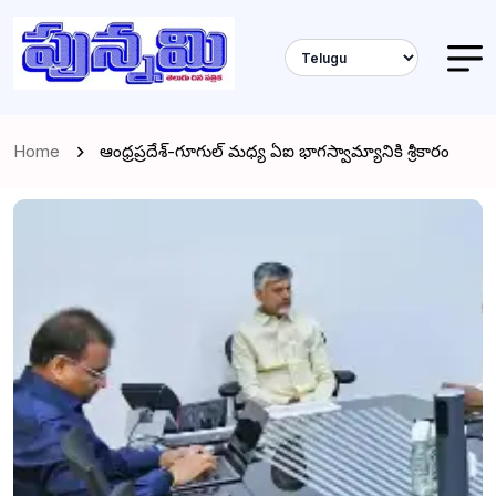
Home
ఆంధ్రప్రదేశ్-గూగుల్ మధ్య ఏఐ భాగస్వామ్యానికి శ్రీకారం