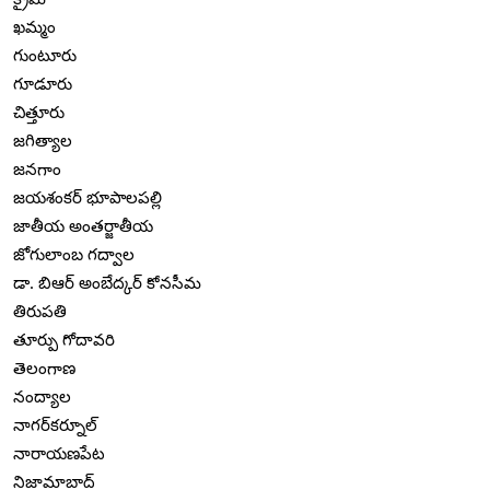
ఖమ్మం
గుంటూరు
గూడూరు
చిత్తూరు
జగిత్యాల
జనగాం
జయశంకర్ భూపాలపల్లి
జాతీయ అంతర్జాతీయ
జోగులాంబ గద్వాల
డా. బిఆర్ అంబేద్కర్ కోనసీమ
తిరుపతి
తూర్పు గోదావరి
తెలంగాణ
నంద్యాల
నాగర్‌కర్నూల్
నారాయణపేట
నిజామాబాద్