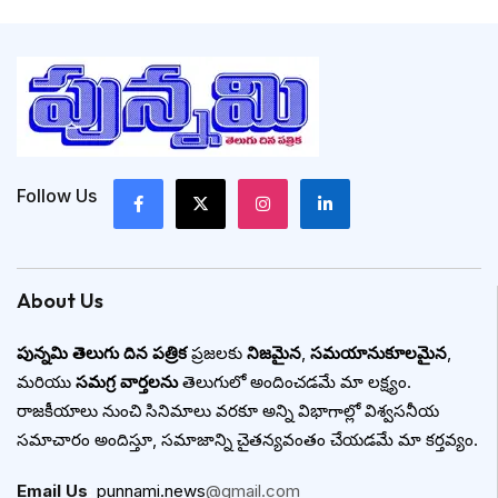
Follow Us
About Us
పున్నమి తెలుగు దిన పత్రిక
ప్రజలకు
నిజమైన
,
సమయానుకూలమైన
,
మరియు
సమగ్ర వార్తలను
తెలుగులో అందించడమే మా లక్ష్యం.
రాజకీయాలు నుంచి సినిమాలు వరకూ అన్ని విభాగాల్లో విశ్వసనీయ
సమాచారం అందిస్తూ, సమాజాన్ని చైతన్యవంతం చేయడమే మా కర్తవ్యం.
Email Us
:
punnami.news
@gmail.com