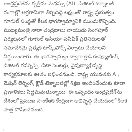
ఆంధ్రప్రదేశ్‌ను కృత్రిమ మేధస్సు (AI), డిజిటల్ టెక్నాలజీ
రంగాల్లో అగ్రగామిగా తీర్చిదిద్దే లక్ష్యంతో రాష్ట్ర ప్రభుత్వం
గూగుల్ సంస్థతో కీలక భాగస్వామ్యానికి ముందుకొచ్చింది.
ముఖ్యమంత్రి నారా చంద్రబాబు నాయుడు సింగపూర్
పర్యటనలో గూగుల్ ఆసియా-పసిఫిక్ ప్రతినిధులతో
సమావేశమై ప్రత్యేక టాస్క్‌ఫోర్స్ ఏర్పాటు చేయాలని
నిర్ణయించారు. ఈ భాగస్వామ్యం ద్వారా క్లౌడ్ కంప్యూటింగ్,
డిజిటల్ గవర్నెన్స్, డేటా సెంటర్లు, నైపుణ్యాభివృద్ధి
కార్యక్రమాలకు ఊతం లభించనుంది. రాష్ట్ర యువతకు AI,
మెషిన్ లెర్నింగ్, క్లౌడ్ టెక్నాలజీల్లో శిక్షణ అందించేందుకు కూడా
ప్రణాళికలు సిద్ధమవుతున్నాయి. ఈ ఒప్పందం ఆంధ్రప్రదేశ్‌ను
దేశంలో ప్రముఖ సాంకేతిక కేంద్రంగా అభివృద్ధి చేయడంలో కీలక
పాత్ర పోషించనుంది.