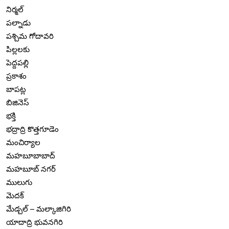
నిర్మల్
పల్నాడు
పశ్చిమ గోదావరి
పిల్లలకు
పెద్దపల్లి
ప్రకాశం
బాపట్ల
బిజినెస్
భక్తి
భద్రాద్రి కొత్తగూడెం
మంచిర్యాల
మహబూబాబాద్
మహబూబ్ నగర్
ములుగు
మెదక్
మేడ్చల్ – మల్కాజిగిరి
యాదాద్రి భువనగిరి