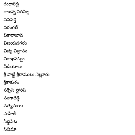
రంగారెడ్డి
రాజన్న సిరిసిల్ల
వనపర్తి
వరంగల్
వికారాబాద్
విజయనగరం
విద్య విజ్ఞానం
విశాఖపట్నం
వీడియోలు
శ్రీ పొట్టి శ్రీరాములు నెల్లూరు
శ్రీకాకుళం
సక్సెస్ స్టోరీస్
సంగారెడ్డి
సత్యసాయి
సాహితీ
సిద్ధిపేట
సినిమా