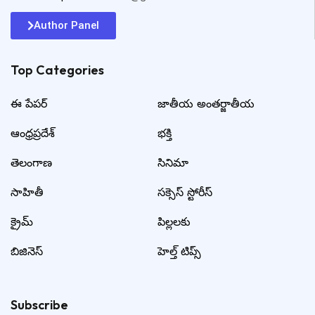
Author Panel
Top Categories​
ఈ పేపర్
జాతీయ అంతర్జాతీయ
ఆంధ్రప్రదేశ్
భక్తి
తెలంగాణ
సినిమా
సాహితీ
సక్సెస్ స్టోరీస్
క్రైమ్
పిల్లలకు
బిజినెస్
హెల్త్ టిప్స్
Subscribe