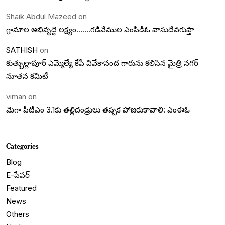
Shaik Abdul Mazeed
on
గ్రామాల అభివృద్దె లక్ష్యం…….గడివేముల ఎంపీడీఓ వాసుదేవగుప్తా
SATHISH
on
కుత్బుల్లాపూర్ ఎమ్మెల్యే కేపీ వివేకానంద గారును కలిసిన మైత్రి నగర్
నూతన కమిటీ
viman
on
మెగా పీటీఎం 3.1కు తల్లిదండ్రులు తప్పక హాజరుకావాలి: ఎంఈఓ
Categories
Blog
E-పేపర్
Featured
News
Others