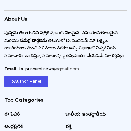
About Us
పున్నమి తెలుగు దిన పత్రిక
ప్రజలకు
నిజమైన
,
సమయానుకూలమైన
,
మరియు
సమగ్ర వార్తలను
తెలుగులో అందించడమే మా లక్ష్యం.
రాజకీయాలు నుంచి సినిమాలు వరకూ అన్ని విభాగాల్లో విశ్వసనీయ
సమాచారం అందిస్తూ, సమాజాన్ని చైతన్యవంతం చేయడమే మా కర్తవ్యం.
Email Us
:
punnami.news
@gmail.com
Author Panel
Top Categories​
ఈ పేపర్
జాతీయ అంతర్జాతీయ
ఆంధ్రప్రదేశ్
భక్తి