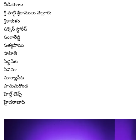
వీడియోలు
శ్రీ పొట్టి శ్రీరాములు నెల్లూరు
శ్రీకాకుళం
సక్సెస్ స్టోరీస్
సంగారెడ్డి
సత్యసాయి
సాహితీ
సిద్ధిపేట
సినిమా
సూర్యాపేట
హనుమకొండ
హెల్త్ టిప్స్
హైదరాబాద్