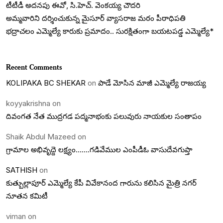
టీటీడీ అదనపు ఈవో, సి.హెచ్. వెంకయ్య చౌదరి
అమ్మవారిని దర్శించుకున్న మైసూర్ వ్యాసరాజ మఠం పీఠాధిపతి
భద్రాచలం ఎమ్మెల్యే కారుకు ప్రమాదం.. సురక్షితంగా బయటపడ్డ ఎమ్మెల్యే*
Recent Comments
KOLIPAKA BC SHEKAR
on
పాడే మోసిన మాజీ ఎమ్మెల్యే రాజయ్య
koyyakrishna
on
దివంగత నేత ముద్రగడ పద్మనాభంకు పలువురు నాయకుల సంతాపం
Shaik Abdul Mazeed
on
గ్రామాల అభివృద్దె లక్ష్యం…….గడివేముల ఎంపీడీఓ వాసుదేవగుప్తా
SATHISH
on
కుత్బుల్లాపూర్ ఎమ్మెల్యే కేపీ వివేకానంద గారును కలిసిన మైత్రి నగర్
నూతన కమిటీ
viman
on