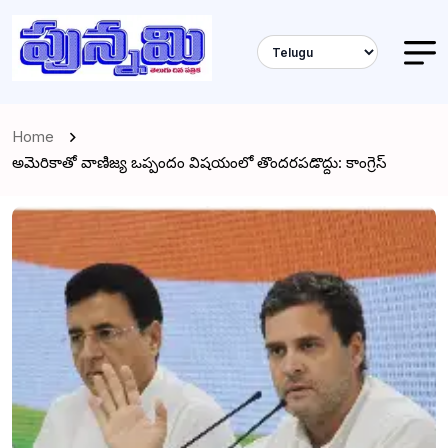
Home
అమెరికాతో వాణిజ్య ఒప్పందం విషయంలో తొందరపడొద్దు: కాంగ్రెస్