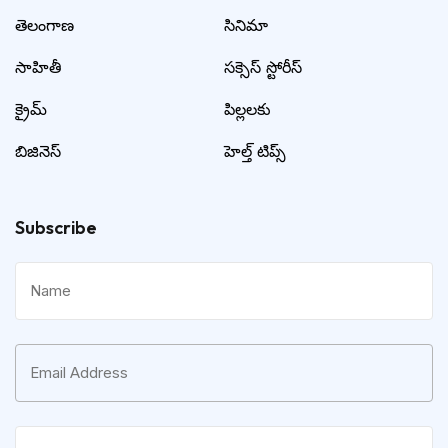
తెలంగాణ
సినిమా
సాహితీ
సక్సెస్ స్టోరీస్
క్రైమ్
పిల్లలకు
బిజినెస్
హెల్త్ టిప్స్
Subscribe