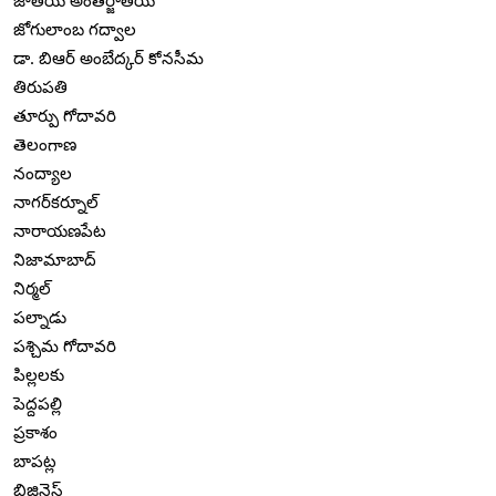
జాతీయ అంతర్జాతీయ
జోగులాంబ గద్వాల
డా. బిఆర్ అంబేద్కర్ కోనసీమ
తిరుపతి
తూర్పు గోదావరి
తెలంగాణ
నంద్యాల
నాగర్‌కర్నూల్
నారాయణపేట
నిజామాబాద్
నిర్మల్
పల్నాడు
పశ్చిమ గోదావరి
పిల్లలకు
పెద్దపల్లి
ప్రకాశం
బాపట్ల
బిజినెస్