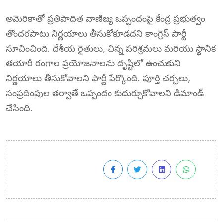
అమెరికాతో ప్రతిపాదిత వాణిజ్య ఒప్పందంపై కేంద్ర ప్రభుత్వం
తొందరపాటు నిర్ణయాలు తీసుకోకూడదని కాంగ్రెస్ పార్టీ
సూచించింది. దేశీయ రైతులు, చిన్న పరిశ్రమలు మరియు స్థానిక
తయారీ రంగాల ప్రయోజనాలను దృష్టిలో ఉంచుకుని
నిర్ణయాలు తీసుకోవాలని పార్టీ పేర్కొంది. పూర్తి చర్చలు,
సంప్రదింపుల తర్వాతే ఒప్పందం కుదుర్చుకోవాలని డిమాండ్
చేసింది.