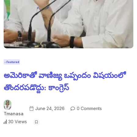
- Featured
అమెరికాతో వాణిజ్య ఒప్పందం విషయంలో
తొందరపడొద్దు: కాంగ్రెస్
June 24, 2026
0 Comments
Tmanasa
30 Views