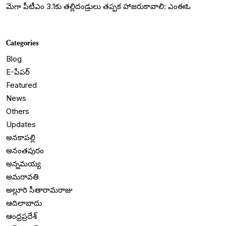
మెగా పీటీఎం 3.1కు తల్లిదండ్రులు తప్పక హాజరుకావాలి: ఎంఈఓ
Categories
Blog
E-పేపర్
Featured
News
Others
Updates
అనకాపల్లి
అనంతపురం
అన్నమయ్య
అమరావతి
అల్లూరి సీతారామరాజు
ఆదిలాబాదు
ఆంధ్రప్రదేశ్