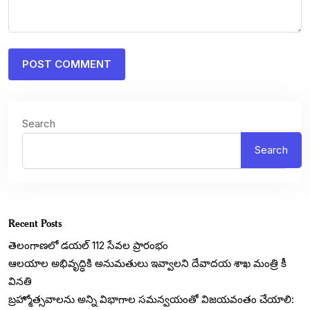
Search
Search
Recent Posts
తెలంగాణలో డయల్‌ 112 సేవల ప్రారంభం
ఆలయాల అభివృద్ధికి అనుమతులు ఇవ్వాలని దేవాదయ శాఖ మంత్రి కీ
వినతి
బ్రహ్మోత్సవాలను అన్ని విభాగాల సమన్వయంతో విజయవంతం చేయాలి: