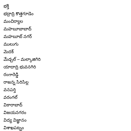
భక్తి
భద్రాద్రి కొత్తగూడెం
మంచిర్యాల
మహబూబాబాద్
మహబూబ్ నగర్
ములుగు
మెదక్
మేడ్చల్ – మల్కాజిగిరి
యాదాద్రి భువనగిరి
రంగారెడ్డి
రాజన్న సిరిసిల్ల
వనపర్తి
వరంగల్
వికారాబాద్
విజయనగరం
విద్య విజ్ఞానం
విశాఖపట్నం