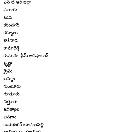
ఎన్ టి ఆర్ జిల్లా
ఎలూరు
కడప
కరీంనగర్
కర్నూలు
కాకినాడ
కామారెడ్డి
కుమురం భీమ్ ఆసిఫాబాద్
కృష్ణా
క్రైమ్
ఖమ్మం
గుంటూరు
గూడూరు
చిత్తూరు
జగిత్యాల
జనగాం
జయశంకర్ భూపాలపల్లి