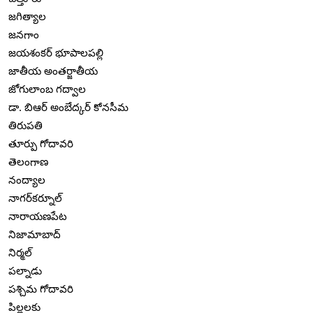
జగిత్యాల
జనగాం
జయశంకర్ భూపాలపల్లి
జాతీయ అంతర్జాతీయ
జోగులాంబ గద్వాల
డా. బిఆర్ అంబేద్కర్ కోనసీమ
తిరుపతి
తూర్పు గోదావరి
తెలంగాణ
నంద్యాల
నాగర్‌కర్నూల్
నారాయణపేట
నిజామాబాద్
నిర్మల్
పల్నాడు
పశ్చిమ గోదావరి
పిల్లలకు