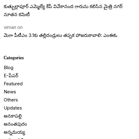
కుత్బుల్లాపూర్ ఎమ్మెల్యే కేపీ వివేకానంద గారును కలిసిన మైత్రి నగర్
నూతన కమిటీ
viman
on
మెగా పీటీఎం 3.1కు తల్లిదండ్రులు తప్పక హాజరుకావాలి: ఎంఈఓ
Categories
Blog
E-పేపర్
Featured
News
Others
Updates
అనకాపల్లి
అనంతపురం
అన్నమయ్య