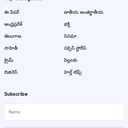
ఈ పేపర్
జాతీయ అంతర్జాతీయ
ఆంధ్రప్రదేశ్
భక్తి
తెలంగాణ
సినిమా
సాహితీ
సక్సెస్ స్టోరీస్
క్రైమ్
పిల్లలకు
బిజినెస్
హెల్త్ టిప్స్
Subscribe