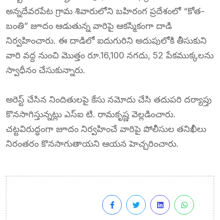
అన్నదేవరపేట గ్రామ శివారులోని బహిరంగ ప్రదేశంలో “కోత-
బంతి” జూదం ఆడుతున్న వారిపై ఆకస్మికంగా దాడి
నిర్వహించారు. ఈ దాడిలో ఐదుగురిని అదుపులోకి తీసుకుని
వారి వద్ద నుంచి మొత్తం రూ.16,100 నగదు, 52 పేకముక్కలను
స్వాధీనం చేసుకున్నారు.
అరెస్ట్ చేసిన నిందితులపై కేసు నమోదు చేసి తదుపరి దర్యాప్తు
కొనసాగిస్తున్నట్లు ఎస్‌ఐ టి. రామకృష్ణ వెల్లడించారు.
చట్టవిరుద్ధంగా జూదం నిర్వహించే వారిపై పోలీసుల తనిఖీలు
నిరంతరం కొనసాగుతాయని ఆయన హెచ్చరించారు.