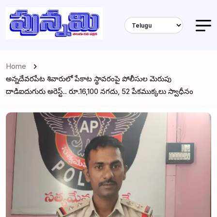
Home
అన్నదేవరపేట శివారులో పేకాట స్థావరంపై పోలీసుల మెరుపు
దాడిఐదుగురు అరెస్ట్.. రూ.16,100 నగదు, 52 పేకముక్కలు స్వాధీనం