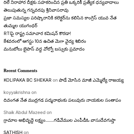
రిలే నిరాహార దీక్షకు సహకరించిన ప్రతి ఒక్కరికీ ప్రత్యేక ధన్యవాదాలు
తెలుపుతున్న గన్నవరపు శ్రీనివాసరావు
ప్రజా సమస్యల పరిష్కారానికి కలెక్టర్‌ను కలిసిన కాంగ్రెస్ యువ నేత
తుమ్మల యుగంధర్
RTIపై రాష్ట్ర సమాచార కమిషన్ కొరడా!
కేశవరంలో ఆగస్టు 10న ఉచిత మెగా వైద్య శిబిరం
మనుబోలు బైపాస్ వద్ద వోల్వో బస్సుకు ప్రమాదం
Recent Comments
KOLIPAKA BC SHEKAR
on
పాడే మోసిన మాజీ ఎమ్మెల్యే రాజయ్య
koyyakrishna
on
దివంగత నేత ముద్రగడ పద్మనాభంకు పలువురు నాయకుల సంతాపం
Shaik Abdul Mazeed
on
గ్రామాల అభివృద్దె లక్ష్యం…….గడివేముల ఎంపీడీఓ వాసుదేవగుప్తా
SATHISH
on