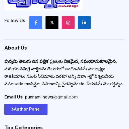
Follow Us
About Us
పున్నమి తెలుగు దిన పత్రిక
ప్రజలకు
నిజమైన
,
సమయానుకూలమైన
,
మరియు
సమగ్ర వార్తలను
తెలుగులో అందించడమే మా లక్ష్యం.
రాజకీయాలు నుంచి సినిమాలు వరకూ అన్ని విభాగాల్లో విశ్వసనీయ
సమాచారం అందిస్తూ, సమాజాన్ని చైతన్యవంతం చేయడమే మా కర్తవ్యం.
Email Us
:
punnami.news
@gmail.com
Author Panel
Top Categories​