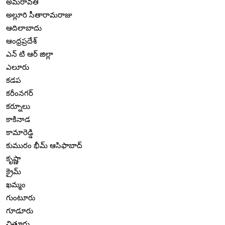
అమరావతి
అల్లూరి సీతారామరాజు
ఆదిలాబాదు
ఆంధ్రప్రదేశ్
ఎన్ టి ఆర్ జిల్లా
ఎలూరు
కడప
కరీంనగర్
కర్నూలు
కాకినాడ
కామారెడ్డి
కుమురం భీమ్ ఆసిఫాబాద్
కృష్ణా
క్రైమ్
ఖమ్మం
గుంటూరు
గూడూరు
చిత్తూరు