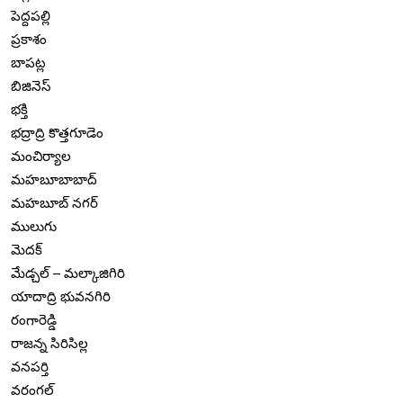
పెద్దపల్లి
ప్రకాశం
బాపట్ల
బిజినెస్
భక్తి
భద్రాద్రి కొత్తగూడెం
మంచిర్యాల
మహబూబాబాద్
మహబూబ్ నగర్
ములుగు
మెదక్
మేడ్చల్ – మల్కాజిగిరి
యాదాద్రి భువనగిరి
రంగారెడ్డి
రాజన్న సిరిసిల్ల
వనపర్తి
వరంగల్