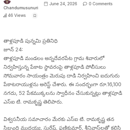
June 24, 2026
0 Comments
Chandumusunuri
46 Views
తాళ్లపూడి పున్నమి ప్రతినిధి
జూన్ 24:
తాళ్లపూడి మండలం అన్నదేవరపేట గ్రామ శివారులో
నిర్వహిస్తున్న పేకాట స్థావరంపై తాళ్లపూడి పోలీసులు
సోమవారం సాయంత్రం మెరుపు దాడి నిర్వహించి ఐదుగురు
పేకాటరాయుళ్లను అరెస్ట్ చేశారు. ఈ సందర్భంగా రూ.16,100
నగదు, 52 పేకముక్కలను స్వాధీనం చేసుకున్నట్లు తాళ్లపూడి
ఎస్‌ఐ టి. రామకృష్ణ తెలిపారు.
విశ్వసనీయ సమాచారం మేరకు ఎస్‌ఐ టి. రామకృష్ణ తన
సిబ్బంది ముదయ్య, సురేష్, ఫణికుమార్, శ్రీనివాస్‌లతో కలిసి