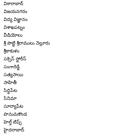
వికారాబాద్
విజయనగరం
విద్య విజ్ఞానం
విశాఖపట్నం
వీడియోలు
శ్రీ పొట్టి శ్రీరాములు నెల్లూరు
శ్రీకాకుళం
సక్సెస్ స్టోరీస్
సంగారెడ్డి
సత్యసాయి
సాహితీ
సిద్ధిపేట
సినిమా
సూర్యాపేట
హనుమకొండ
హెల్త్ టిప్స్
హైదరాబాద్