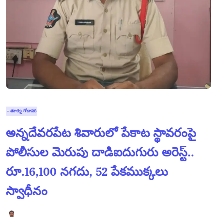
- తూర్పు గోదావరి
అన్నదేవరపేట శివారులో పేకాట స్థావరంపై
పోలీసుల మెరుపు దాడిఐదుగురు అరెస్ట్..
రూ.16,100 నగదు, 52 పేకముక్కలు
స్వాధీనం