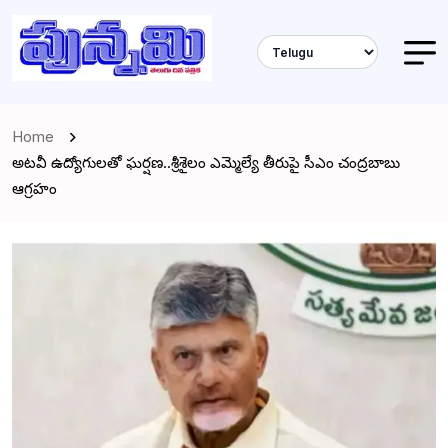
Home
అటవీ ఉద్యోగులతో ఘర్షణ..శ్రీశైలం ఎమ్మెల్యే తీరుపై సీఎం చంద్రబాబు
ఆగ్రహం