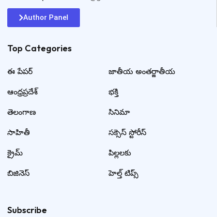
Author Panel
Top Categories​
ఈ పేపర్
జాతీయ అంతర్జాతీయ
ఆంధ్రప్రదేశ్
భక్తి
తెలంగాణ
సినిమా
సాహితీ
సక్సెస్ స్టోరీస్
క్రైమ్
పిల్లలకు
బిజినెస్
హెల్త్ టిప్స్
Subscribe