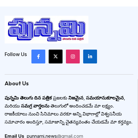
Follow Us
About Us
పున్నమి తెలుగు దిన పత్రిక
ప్రజలకు
నిజమైన
,
సమయానుకూలమైన
,
మరియు
సమగ్ర వార్తలను
తెలుగులో అందించడమే మా లక్ష్యం.
రాజకీయాలు నుంచి సినిమాలు వరకూ అన్ని విభాగాల్లో విశ్వసనీయ
సమాచారం అందిస్తూ, సమాజాన్ని చైతన్యవంతం చేయడమే మా కర్తవ్యం.
Email Us
:
punnami.news
@gmail.com