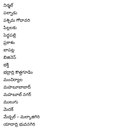
నిర్మల్
పల్నాడు
పశ్చిమ గోదావరి
పిల్లలకు
పెద్దపల్లి
ప్రకాశం
బాపట్ల
బిజినెస్
భక్తి
భద్రాద్రి కొత్తగూడెం
మంచిర్యాల
మహబూబాబాద్
మహబూబ్ నగర్
ములుగు
మెదక్
మేడ్చల్ – మల్కాజిగిరి
యాదాద్రి భువనగిరి