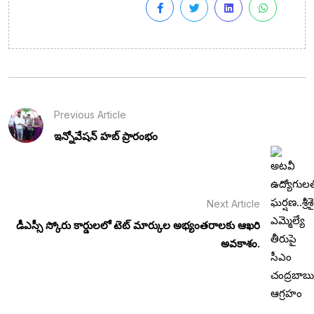
Previous Article
ఇన్నోవేషన్ హబ్ ప్రారంభం
Next Article
డీఎస్సీ స్కోరు కార్డులలో టెట్ మార్కుల అభ్యంతరాలకు ఆఖరి
అవకాశం.