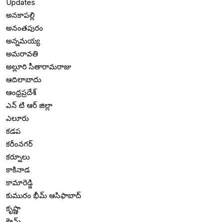
Updates
అనకాపల్లి
అనంతపురం
అన్నమయ్య
అమరావతి
అల్లూరి సీతారామరాజు
ఆదిలాబాదు
ఆంధ్రప్రదేశ్
ఎన్ టి ఆర్ జిల్లా
ఎలూరు
కడప
కరీంనగర్
కర్నూలు
కాకినాడ
కామారెడ్డి
కుమురం భీమ్ ఆసిఫాబాద్
కృష్ణా
క్రైమ్