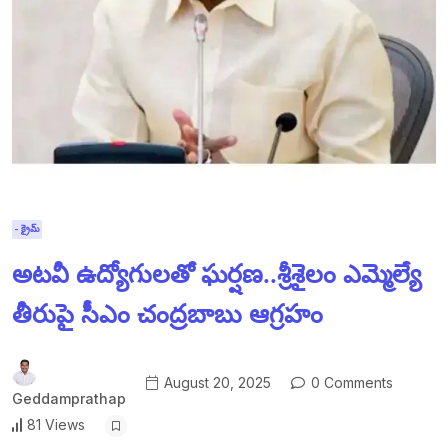
- క్రైమ్
అటవీ ఉద్యోగులతో ఘర్షణ..శ్రీశైలం ఎమ్మెల్యే
తీరుపై సీఎం చంద్రబాబు ఆగ్రహం
August 20, 2025
0 Comments
Geddamprathap
81 Views