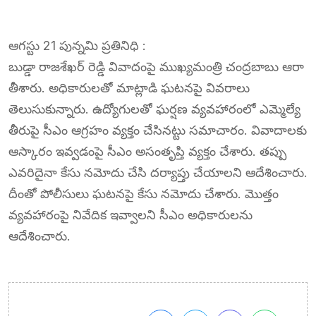
ఆగస్టు 21 పున్నమి ప్రతినిధి :
బుడ్డా రాజశేఖర్ రెడ్డి వివాదంపై ముఖ్యమంత్రి చంద్రబాబు ఆరా
తీశారు. అధికారులతో మాట్లాడి ఘటనపై వివరాలు
తెలుసుకున్నారు. ఉద్యోగులతో ఘర్షణ వ్యవహారంలో ఎమ్మెల్యే
తీరుపై సీఎం ఆగ్రహం వ్యక్తం చేసినట్టు సమాచారం. వివాదాలకు
ఆస్కారం ఇవ్వడంపై సీఎం అసంతృప్తి వ్యక్తం చేశారు. తప్పు
ఎవరిదైనా కేసు నమోదు చేసి దర్యాప్తు చేయాలని ఆదేశించారు.
దీంతో పోలీసులు ఘటనపై కేసు నమోదు చేశారు. మొత్తం
వ్యవహారంపై నివేదిక ఇవ్వాలని సీఎం అధికారులను
ఆదేశించారు.