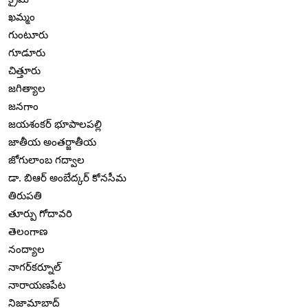
ఖమ్మం
గుంటూరు
గూడూరు
చిత్తూరు
జగిత్యాల
జనగాం
జయశంకర్ భూపాలపల్లి
జాతీయ అంతర్జాతీయ
జోగులాంబ గద్వాల
డా. బిఆర్ అంబేద్కర్ కోనసీమ
తిరుపతి
తూర్పు గోదావరి
తెలంగాణ
నంద్యాల
నాగర్‌కర్నూల్
నారాయణపేట
నిజామాబాద్