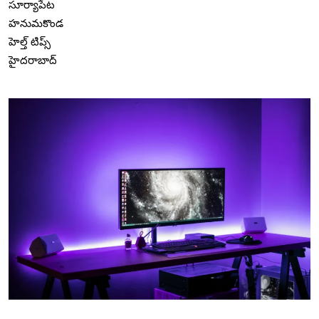
సూర్యాపేట
హనుమకొండ
హెల్త్ టిప్స్
హైదరాబాద్