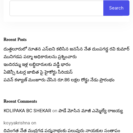
Search
Recent Posts
దుత్తలూరులో నూతన ఎస్‌ఐని కలిసిన జనసేన నేత దుంపగడ్డ రవి కుమార్
మునిగడప పద్మా అధికారులను ప్రశ్నించారు
ఇందిరమ్మ ఇళ్ల లబ్ధిదారులకు వడ్డీ భారం
ఏజెన్సీ ఓటర్ల జాబిత పై హైకోర్టు సీరియస్
పవన్ కళ్యాణ్ మంజూరు చేసిన రూ.86 లక్షల రోడ్డు నేడు ప్రారంభం
Recent Comments
KOLIPAKA BC SHEKAR
on
పాడే మోసిన మాజీ ఎమ్మెల్యే రాజయ్య
koyyakrishna
on
దివంగత నేత ముద్రగడ పద్మనాభంకు పలువురు నాయకుల సంతాపం