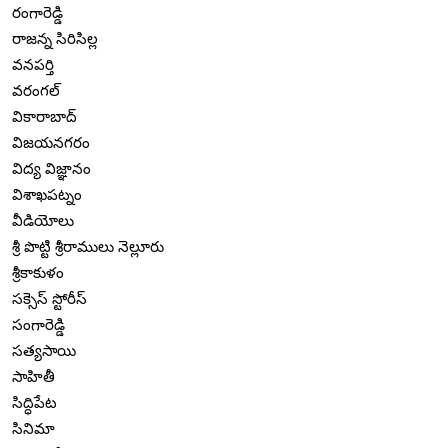
రంగారెడ్డి
రాజన్న సిరిసిల్ల
వనపర్తి
వరంగల్
వికారాబాద్
విజయనగరం
విద్య విజ్ఞానం
విశాఖపట్నం
వీడియోలు
శ్రీ పొట్టి శ్రీరాములు నెల్లూరు
శ్రీకాకుళం
సక్సెస్ స్టోరీస్
సంగారెడ్డి
సత్యసాయి
సాహితీ
సిద్ధిపేట
సినిమా