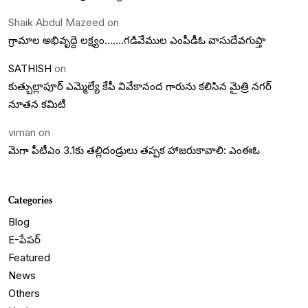
Shaik Abdul Mazeed
on
గ్రామాల అభివృద్దె లక్ష్యం…….గడివేముల ఎంపీడీఓ వాసుదేవగుప్తా
SATHISH
on
కుత్బుల్లాపూర్ ఎమ్మెల్యే కేపీ వివేకానంద గారును కలిసిన మైత్రి నగర్
నూతన కమిటీ
viman
on
మెగా పీటీఎం 3.1కు తల్లిదండ్రులు తప్పక హాజరుకావాలి: ఎంఈఓ
Categories
Blog
E-పేపర్
Featured
News
Others