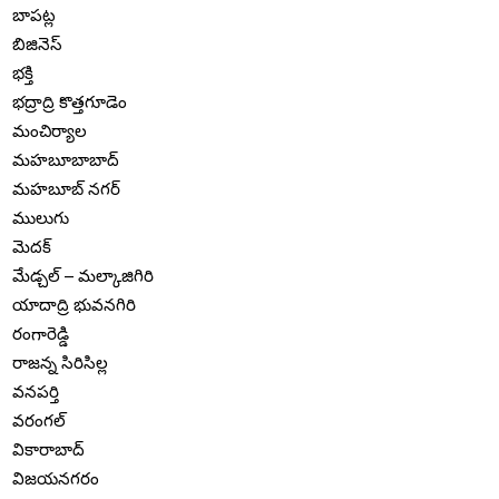
బాపట్ల
బిజినెస్
భక్తి
భద్రాద్రి కొత్తగూడెం
మంచిర్యాల
మహబూబాబాద్
మహబూబ్ నగర్
ములుగు
మెదక్
మేడ్చల్ – మల్కాజిగిరి
యాదాద్రి భువనగిరి
రంగారెడ్డి
రాజన్న సిరిసిల్ల
వనపర్తి
వరంగల్
వికారాబాద్
విజయనగరం