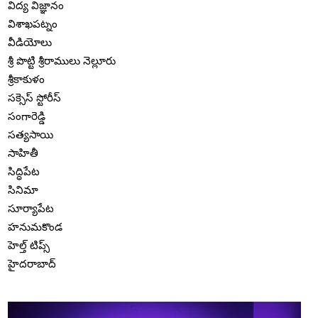
విద్య విజ్ఞానం
విశాఖపట్నం
వీడియోలు
శ్రీ పొట్టి శ్రీరాములు నెల్లూరు
శ్రీకాకుళం
సక్సెస్ స్టోరీస్
సంగారెడ్డి
సత్యసాయి
సాహితీ
సిద్ధిపేట
సినిమా
సూర్యాపేట
హనుమకొండ
హెల్త్ టిప్స్
హైదరాబాద్