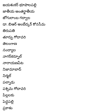
జయశంకర్ భూపాలపల్లి
జాతీయ అంతర్జాతీయ
జోగులాంబ గద్వాల
డా. బిఆర్ అంబేద్కర్ కోనసీమ
తిరుపతి
తూర్పు గోదావరి
తెలంగాణ
నంద్యాల
నాగర్‌కర్నూల్
నారాయణపేట
నిజామాబాద్
నిర్మల్
పల్నాడు
పశ్చిమ గోదావరి
పిల్లలకు
పెద్దపల్లి
ప్రకాశం