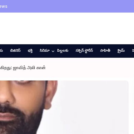
News
ీయ
బిజినెస్
భక్తి
సినిమా
పిల్లలకు
సక్సెస్ స్టోరీస్
సాహితీ
క్రైమ్
హ
ிறது: ஜாவித் அலி கான்