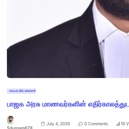
- కుమురం భీమ్ ఆసిఫాబాద్
பாஜக அரசு மாணவர்களின் எதிர்காலத்துட
July 4, 2026
0 Comments
19 
Sdurgam678