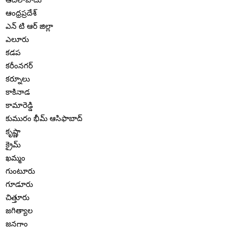
ఆంధ్రప్రదేశ్
ఎన్ టి ఆర్ జిల్లా
ఎలూరు
కడప
కరీంనగర్
కర్నూలు
కాకినాడ
కామారెడ్డి
కుమురం భీమ్ ఆసిఫాబాద్
కృష్ణా
క్రైమ్
ఖమ్మం
గుంటూరు
గూడూరు
చిత్తూరు
జగిత్యాల
జనగాం