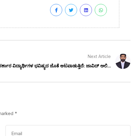
Next Article
 ಸರ್ಕಾರ ವಿದ್ಯಾರ್ಥಿಗಳ ಭವಿಷ್ಯದ ಜೊತೆ ಆಟವಾಡುತ್ತಿದೆ: ಜಾವಿದ್ ಅಲಿ...
 marked
*