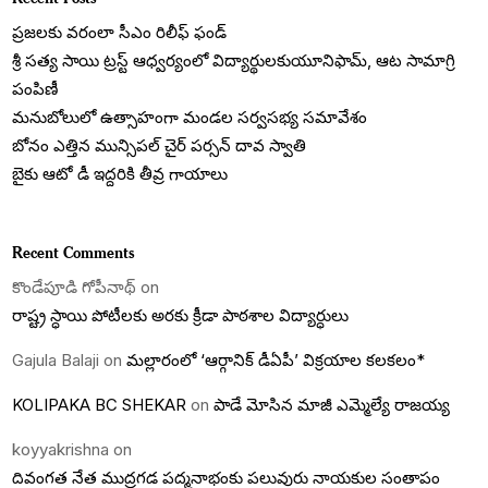
ప్రజలకు వరంలా సీఎం రిలీఫ్ ఫండ్
శ్రీ సత్య సాయి ట్రస్ట్ ఆధ్వర్యంలో విద్యార్థులకుయూనిఫామ్, ఆట సామాగ్రి
పంపిణీ
మనుబోలులో ఉత్సాహంగా మండల సర్వసభ్య సమావేశం
బోనం ఎత్తిన మున్సిపల్ చైర్ పర్సన్ దావ స్వాతి
బైకు ఆటో డీ ఇద్దరికి తీవ్ర గాయాలు
Recent Comments
కొండేపూడి గోపీనాథ్
on
రాష్ట్ర స్ధాయి పోటీలకు అరకు క్రీడా పాఠశాల విద్యార్ధులు
Gajula Balaji
on
మల్లారంలో ‘ఆర్గానిక్ డీఏపీ’ విక్రయాల కలకలం*
KOLIPAKA BC SHEKAR
on
పాడే మోసిన మాజీ ఎమ్మెల్యే రాజయ్య
koyyakrishna
on
దివంగత నేత ముద్రగడ పద్మనాభంకు పలువురు నాయకుల సంతాపం