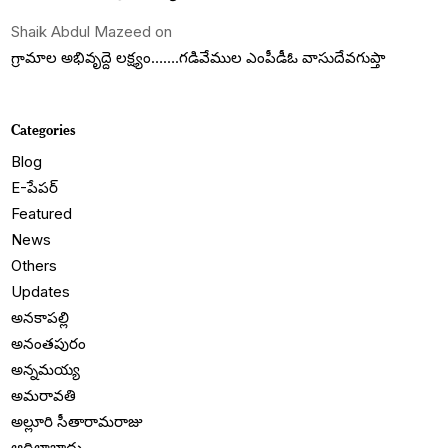
Shaik Abdul Mazeed
on
గ్రామాల అభివృద్దె లక్ష్యం…….గడివేముల ఎంపీడీఓ వాసుదేవగుప్తా
Categories
Blog
E-పేపర్
Featured
News
Others
Updates
అనకాపల్లి
అనంతపురం
అన్నమయ్య
అమరావతి
అల్లూరి సీతారామరాజు
ఆదిలాబాదు