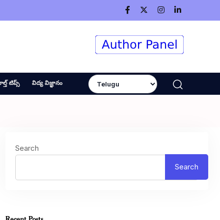
ెల్త్ టిప్స్
విద్య విజ్ఞానం
Search
Search
Recent Posts