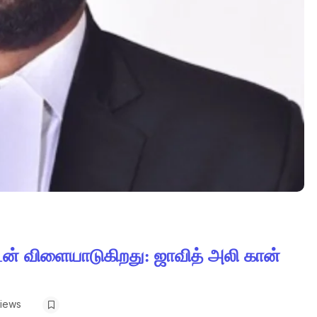
ன் விளையாடுகிறது: ஜாவித் அலி கான்
Views