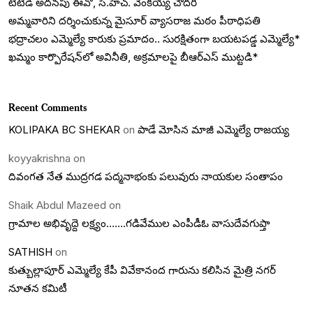
టీటీడీ అదనపు ఈవో, సి.హెచ్. వెంకయ్య చౌదరి
అమ్మవారిని దర్శించుకున్న మైసూర్ వ్యాసరాజ మఠం పీఠాధిపతి
భద్రాచలం ఎమ్మెల్యే కారుకు ప్రమాదం.. సురక్షితంగా బయటపడ్డ ఎమ్మెల్యే*
ఖమ్మం కార్పొరేషన్‌లో అవినీతి, అక్రమాలపై బీఆర్ఎస్ ముట్టడి*
Recent Comments
KOLIPAKA BC SHEKAR
on
పాడే మోసిన మాజీ ఎమ్మెల్యే రాజయ్య
koyyakrishna
on
దివంగత నేత ముద్రగడ పద్మనాభంకు పలువురు నాయకుల సంతాపం
Shaik Abdul Mazeed
on
గ్రామాల అభివృద్దె లక్ష్యం…….గడివేముల ఎంపీడీఓ వాసుదేవగుప్తా
SATHISH
on
కుత్బుల్లాపూర్ ఎమ్మెల్యే కేపీ వివేకానంద గారును కలిసిన మైత్రి నగర్
నూతన కమిటీ