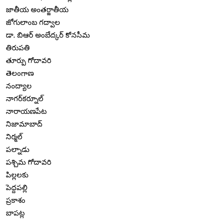
జాతీయ అంతర్జాతీయ
జోగులాంబ గద్వాల
డా. బిఆర్ అంబేద్కర్ కోనసీమ
తిరుపతి
తూర్పు గోదావరి
తెలంగాణ
నంద్యాల
నాగర్‌కర్నూల్
నారాయణపేట
నిజామాబాద్
నిర్మల్
పల్నాడు
పశ్చిమ గోదావరి
పిల్లలకు
పెద్దపల్లి
ప్రకాశం
బాపట్ల