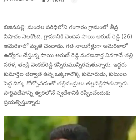
బిజినపల్లి: మండల పరిధిలోని గంగారం గ్రామంలో తీవ్ర
విషాదం నెలకొంది. గ్రామానికి చెందిన సాయి అరుణ్ రెడ్డి (26)
అమెరికాలో మృతి చెందాడు. గత నాలుగేళ్లుగా అమెరికాలో
ఉద్యోగం చేస్తున్న సాయి అరుణ్ రెడ్డి మరణవార్త వినగానే తల్లి
సరళ, తండ్రి వెంకట్‌రెడ్డి కన్నీరుమున్నీరవుతున్నారు. ఇద్దరు
కుమార్తెల తర్వాత ఉన్న ఒక్కగానొక్క కుమారుడు, కుటుంబ
పెద్ద దిక్కు కోల్పోవడంతో తల్లిదండ్రులు తల్లడిల్లిపోతున్నారు.
పార్థివదేహాన్ని త్వరలోనే స్వదేశానికి రప్పించేందుకు
ప్రయత్నిస్తున్నారు