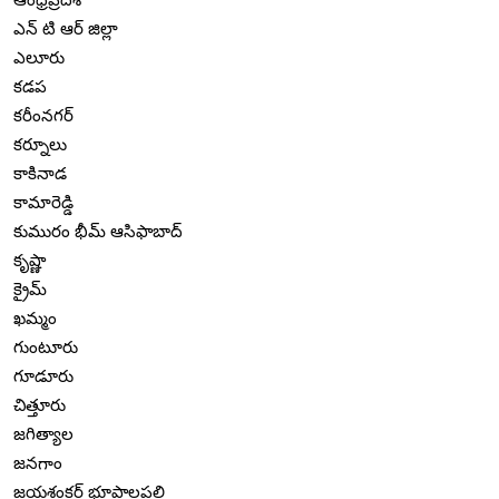
ఎన్ టి ఆర్ జిల్లా
ఎలూరు
కడప
కరీంనగర్
కర్నూలు
కాకినాడ
కామారెడ్డి
కుమురం భీమ్ ఆసిఫాబాద్
కృష్ణా
క్రైమ్
ఖమ్మం
గుంటూరు
గూడూరు
చిత్తూరు
జగిత్యాల
జనగాం
జయశంకర్ భూపాలపల్లి