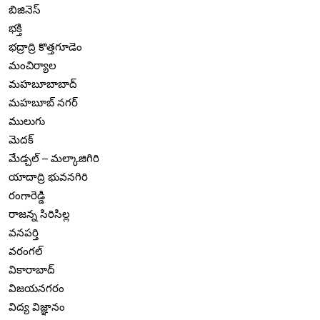
బిజినెస్
భక్తి
భద్రాద్రి కొత్తగూడెం
మంచిర్యాల
మహబూబాబాద్
మహబూబ్ నగర్
ములుగు
మెదక్
మేడ్చల్ – మల్కాజిగిరి
యాదాద్రి భువనగిరి
రంగారెడ్డి
రాజన్న సిరిసిల్ల
వనపర్తి
వరంగల్
వికారాబాద్
విజయనగరం
విద్య విజ్ఞానం