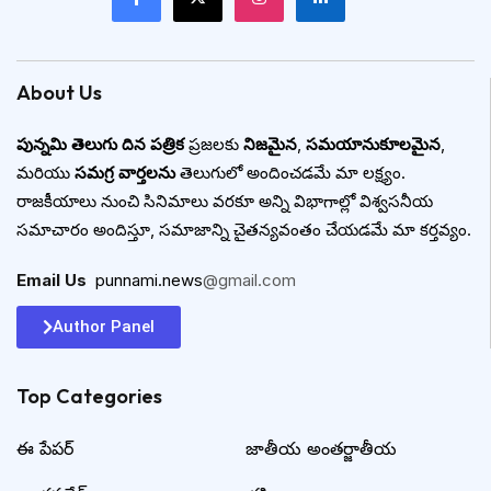
About Us
పున్నమి తెలుగు దిన పత్రిక
ప్రజలకు
నిజమైన
,
సమయానుకూలమైన
,
మరియు
సమగ్ర వార్తలను
తెలుగులో అందించడమే మా లక్ష్యం.
రాజకీయాలు నుంచి సినిమాలు వరకూ అన్ని విభాగాల్లో విశ్వసనీయ
సమాచారం అందిస్తూ, సమాజాన్ని చైతన్యవంతం చేయడమే మా కర్తవ్యం.
Email Us
:
punnami.news
@gmail.com
Author Panel
Top Categories​
ఈ పేపర్
జాతీయ అంతర్జాతీయ