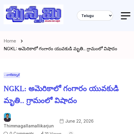
Home
NGKL: అమెరికాలో గంగారం యువకుడి మృతి.. గ్రామంలో విషాదం
- నాగర్‌కర్నూల్
NGKL: అమెరికాలో గంగారం యువకుడి
మృతి.. గ్రామంలో విషాదం
June 22, 2026
Thimmagallamallikarjun
0 Comments
31 Views