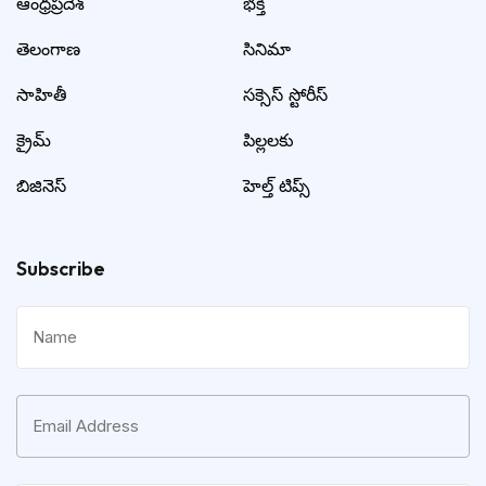
ఆంధ్రప్రదేశ్
భక్తి
తెలంగాణ
సినిమా
సాహితీ
సక్సెస్ స్టోరీస్
క్రైమ్
పిల్లలకు
బిజినెస్
హెల్త్ టిప్స్
Subscribe