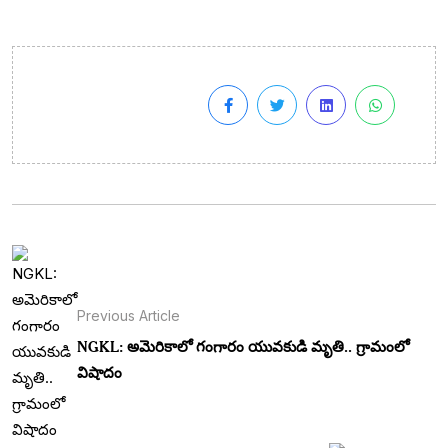
Previous Article
NGKL: అమెరికాలో గంగారం యువకుడి మృతి.. గ్రామంలో
విషాదం