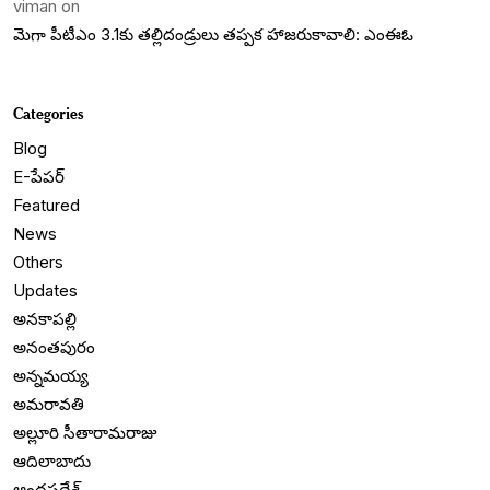
viman
on
మెగా పీటీఎం 3.1కు తల్లిదండ్రులు తప్పక హాజరుకావాలి: ఎంఈఓ
Categories
Blog
E-పేపర్
Featured
News
Others
Updates
అనకాపల్లి
అనంతపురం
అన్నమయ్య
అమరావతి
అల్లూరి సీతారామరాజు
ఆదిలాబాదు
ఆంధ్రప్రదేశ్