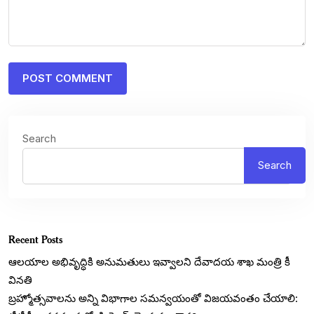
Search
Search
Recent Posts
ఆలయాల అభివృద్ధికి అనుమతులు ఇవ్వాలని దేవాదయ శాఖ మంత్రి కీ
వినతి
బ్రహ్మోత్సవాలను అన్ని విభాగాల సమన్వయంతో విజయవంతం చేయాలి: