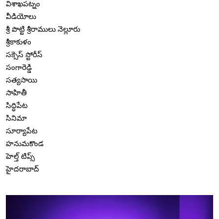
విశాఖపట్నం
వీడియోలు
శ్రీ పొట్టి శ్రీరాములు నెల్లూరు
శ్రీకాకుళం
సక్సెస్ స్టోరీస్
సంగారెడ్డి
సత్యసాయి
సాహితీ
సిద్ధిపేట
సినిమా
సూర్యాపేట
హనుమకొండ
హెల్త్ టిప్స్
హైదరాబాద్