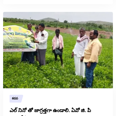
కడప
ఎల్ నినో తో జాగ్రత్తగా ఉండాలి. ఏవో జి. పి