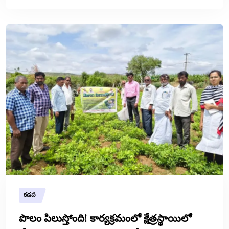
కడప
పొలం పిలుస్తోంది! కార్యక్రమంలో క్షేత్రస్థాయిలో