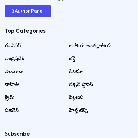
Author Panel
Top Categories​
ఈ పేపర్
జాతీయ అంతర్జాతీయ
ఆంధ్రప్రదేశ్
భక్తి
తెలంగాణ
సినిమా
సాహితీ
సక్సెస్ స్టోరీస్
క్రైమ్
పిల్లలకు
బిజినెస్
హెల్త్ టిప్స్
Subscribe