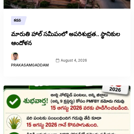
కడప
మారుతి హాల్ సమీపంలో అపరిశుభ్రత.. స్థానికుల
ఆందోళన
August 4, 2026
PRAKASAMGADDAM