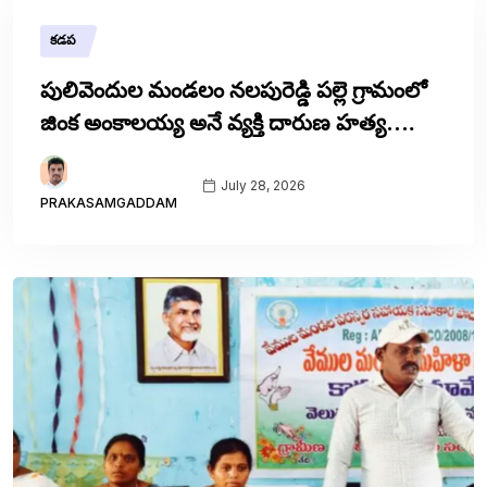
కడప
పులివెందుల మండలం నలపురెడ్డి పల్లె గ్రామంలో
జింక అంకాలయ్య అనే వ్యక్తి దారుణ హత్య….
July 28, 2026
PRAKASAMGADDAM