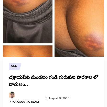
కడప
చక్రాయపేట మండలం గండి గురుకుల పాఠశాల లో
దారుణం…
August 6, 2026
PRAKASAMGADDAM