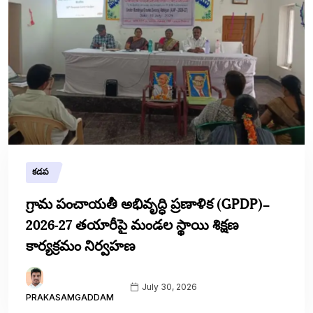
కడప
గ్రామ పంచాయతీ అభివృద్ధి ప్రణాళిక (GPDP)–
2026-27 తయారీపై మండల స్థాయి శిక్షణ
కార్యక్రమం నిర్వహణ
July 30, 2026
PRAKASAMGADDAM