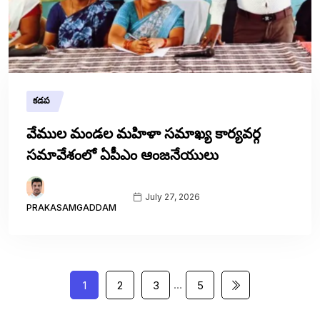
కడప
వేముల మండల మహిళా సమాఖ్య కార్యవర్గ
సమావేశంలో ఏపీఎం ఆంజనేయులు
July 27, 2026
PRAKASAMGADDAM
…
1
2
3
5