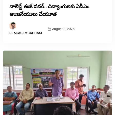
నాలెడ్జ్ ఈజ్ పవర్.. దివ్యాంగులకు ఏపీఎం
ఆంజనేయులు చేయూత
August 8, 2026
PRAKASAMGADDAM