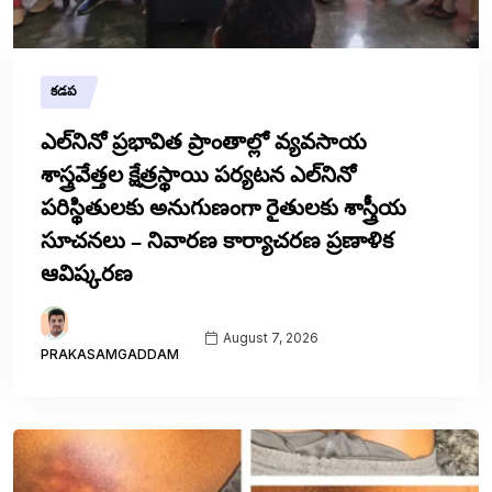
కడప
ఎల్‌నినో ప్రభావిత ప్రాంతాల్లో వ్యవసాయ
శాస్త్రవేత్తల క్షేత్రస్థాయి పర్యటన ఎల్‌నినో
పరిస్థితులకు అనుగుణంగా రైతులకు శాస్త్రీయ
సూచనలు – నివారణ కార్యాచరణ ప్రణాళిక
ఆవిష్కరణ
August 7, 2026
PRAKASAMGADDAM