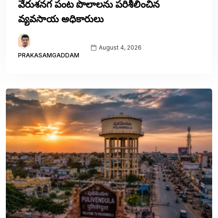
వేరుశనగ పంట పొలాలను పరిశీలించిన
వ్యవసాయ అధికారులు
August 4, 2026
PRAKASAMGADDAM