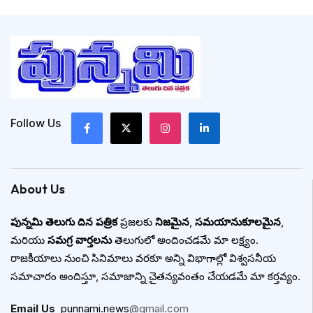
Follow Us
About Us
పున్నమి తెలుగు దిన పత్రిక
ప్రజలకు
నిజమైన
,
సమయానుకూలమైన
,
మరియు
సమగ్ర వార్తలను
తెలుగులో అందించడమే మా లక్ష్యం.
రాజకీయాలు నుంచి సినిమాలు వరకూ అన్ని విభాగాల్లో విశ్వసనీయ
సమాచారం అందిస్తూ, సమాజాన్ని చైతన్యవంతం చేయడమే మా కర్తవ్యం.
Email Us
:
punnami.news
@gmail.com