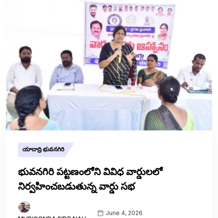
యాదాద్రి భువనగిరి
భువనగిరి పట్టణంలోని వివిధ వార్డులలో
నిర్వహించబడుతున్న వార్డు సభ
June 4, 2026