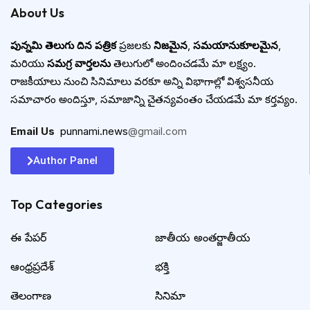
About Us
పున్నమి తెలుగు దిన పత్రిక
ప్రజలకు
నిజమైన
,
సమయానుకూలమైన
,
మరియు
సమగ్ర వార్తలను
తెలుగులో అందించడమే మా లక్ష్యం.
రాజకీయాలు నుంచి సినిమాలు వరకూ అన్ని విభాగాల్లో విశ్వసనీయ
సమాచారం అందిస్తూ, సమాజాన్ని చైతన్యవంతం చేయడమే మా కర్తవ్యం.
Email Us
:
punnami.news
@gmail.com
Author Panel
Top Categories​
ఈ పేపర్
జాతీయ అంతర్జాతీయ
ఆంధ్రప్రదేశ్
భక్తి
తెలంగాణ
సినిమా