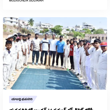
MUDIGONDA SIDDAIAH
యాదాద్రి భువనగిరి