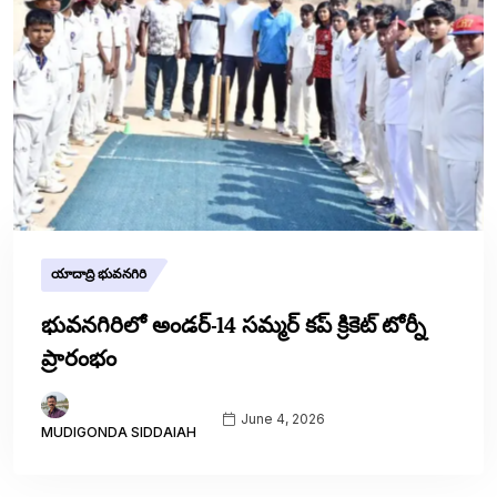
యాదాద్రి భువనగిరి
భువనగిరిలో అండర్-14 సమ్మర్ కప్ క్రికెట్ టోర్నీ
ప్రారంభం
June 4, 2026
MUDIGONDA SIDDAIAH