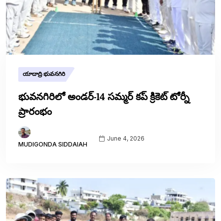
యాదాద్రి భువనగిరి
భువనగిరిలో అండర్-14 సమ్మర్ కప్ క్రికెట్ టోర్నీ
ప్రారంభం
June 4, 2026
MUDIGONDA SIDDAIAH