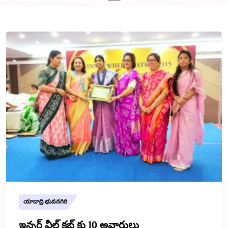
యాదాద్రి భువనగిరి
ఇన్నర్ వీల్ క్లబ్ కు 10 అవార్డులు