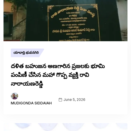
యాదాద్రి భువనగిరి
దళిత బహుజన అణగారిన ప్రజలకు భూమి
పంపిణీ చేసిన మహా గొప్ప వ్యక్తి రావి
నారాయణరెడ్డి
June 5, 2026
MUDIGONDA SIDDAIAH