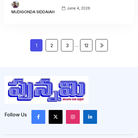
June 4, 2026
MUDIGONDA SIDDAIAH
…
1
2
3
12
Follow Us