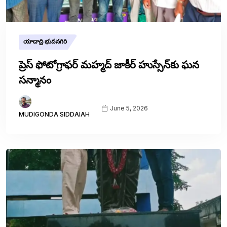
యాదాద్రి భువనగిరి
ప్రెస్ ఫోటోగ్రాఫర్ మహ్మద్ జాకీర్ హుస్సేన్‌కు ఘన
సన్మానం
June 5, 2026
MUDIGONDA SIDDAIAH