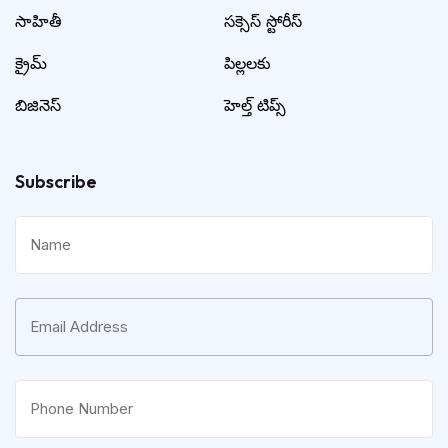
సాహితీ
సక్సెస్ స్టోరీస్
క్రైమ్
పిల్లలకు
బిజినెస్
హెల్త్ టిప్స్
Subscribe