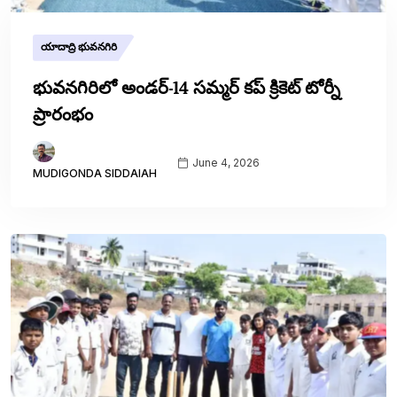
యాదాద్రి భువనగిరి
భువనగిరిలో అండర్-14 సమ్మర్ కప్ క్రికెట్ టోర్నీ
ప్రారంభం
June 4, 2026
MUDIGONDA SIDDAIAH