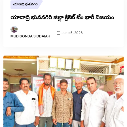
యాదాద్రి భువనగిరి
యాదాద్రి భువనగిరి జిల్లా క్రికెట్ టీం భారీ విజయం
June 5, 2026
MUDIGONDA SIDDAIAH