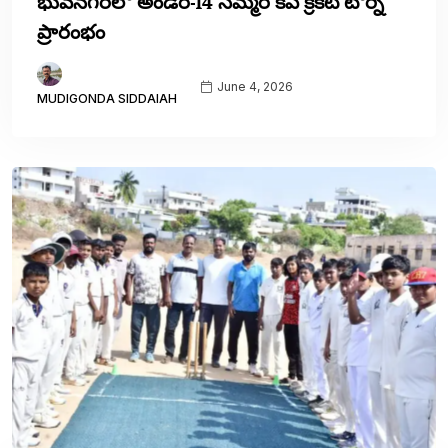
భువనగిరిలో అండర్-14 సమ్మర్ కప్ క్రికెట్ టోర్నీ
ప్రారంభం
June 4, 2026
MUDIGONDA SIDDAIAH