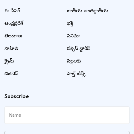
ఈ పేపర్
జాతీయ అంతర్జాతీయ
ఆంధ్రప్రదేశ్
భక్తి
తెలంగాణ
సినిమా
సాహితీ
సక్సెస్ స్టోరీస్
క్రైమ్
పిల్లలకు
బిజినెస్
హెల్త్ టిప్స్
Subscribe