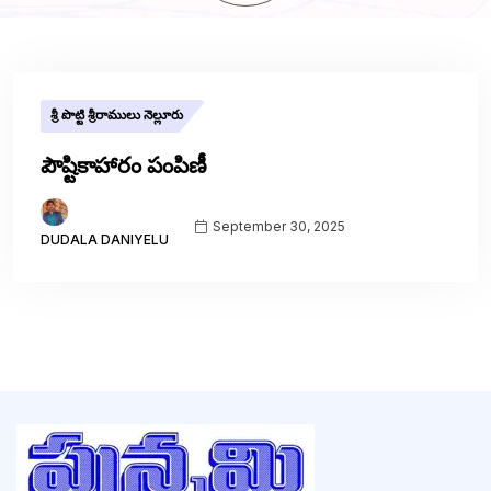
శ్రీ పొట్టి శ్రీరాములు నెల్లూరు
పౌష్టికాహారం పంపిణీ
September 30, 2025
DUDALA DANIYELU