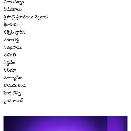
విశాఖపట్నం
వీడియోలు
శ్రీ పొట్టి శ్రీరాములు నెల్లూరు
శ్రీకాకుళం
సక్సెస్ స్టోరీస్
సంగారెడ్డి
సత్యసాయి
సాహితీ
సిద్ధిపేట
సినిమా
సూర్యాపేట
హనుమకొండ
హెల్త్ టిప్స్
హైదరాబాద్