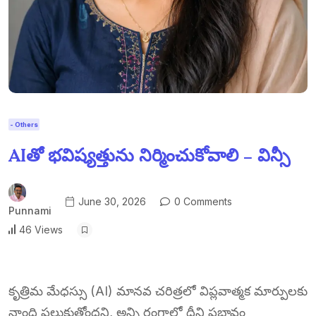
- Others
AIతో భవిష్యత్తును నిర్మించుకోవాలి – విన్సీ
June 30, 2026
0 Comments
Punnami
46 Views
కృత్రిమ మేధస్సు (AI) మానవ చరిత్రలో విప్లవాత్మక మార్పులకు
నాంది పలుకుతోందని, అన్ని రంగాల్లో దీని ప్రభావం