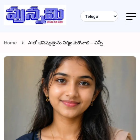
Home
AIతో భవిష్యత్తును నిర్మించుకోవాలి – విన్సీ