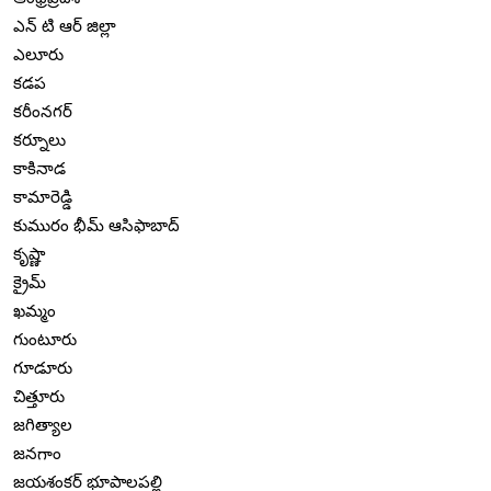
ఎన్ టి ఆర్ జిల్లా
ఎలూరు
కడప
కరీంనగర్
కర్నూలు
కాకినాడ
కామారెడ్డి
కుమురం భీమ్ ఆసిఫాబాద్
కృష్ణా
క్రైమ్
ఖమ్మం
గుంటూరు
గూడూరు
చిత్తూరు
జగిత్యాల
జనగాం
జయశంకర్ భూపాలపల్లి