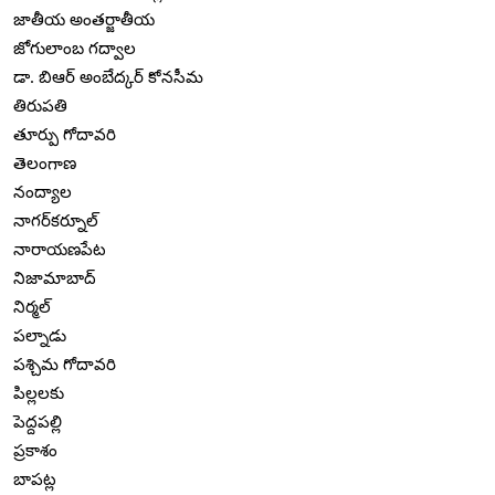
జాతీయ అంతర్జాతీయ
జోగులాంబ గద్వాల
డా. బిఆర్ అంబేద్కర్ కోనసీమ
తిరుపతి
తూర్పు గోదావరి
తెలంగాణ
నంద్యాల
నాగర్‌కర్నూల్
నారాయణపేట
నిజామాబాద్
నిర్మల్
పల్నాడు
పశ్చిమ గోదావరి
పిల్లలకు
పెద్దపల్లి
ప్రకాశం
బాపట్ల