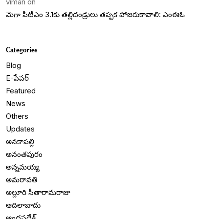
viman
on
మెగా పీటీఎం 3.1కు తల్లిదండ్రులు తప్పక హాజరుకావాలి: ఎంఈఓ
Categories
Blog
E-పేపర్
Featured
News
Others
Updates
అనకాపల్లి
అనంతపురం
అన్నమయ్య
అమరావతి
అల్లూరి సీతారామరాజు
ఆదిలాబాదు
ఆంధ్రప్రదేశ్