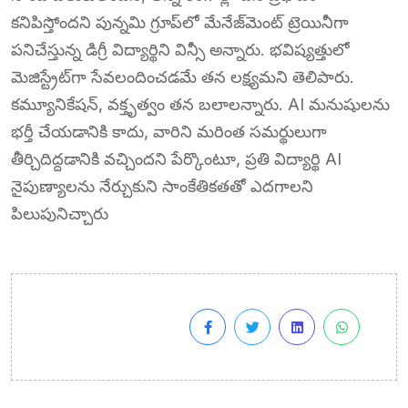
కనిపిస్తోందని పున్నమి గ్రూప్‌లో మేనేజ్‌మెంట్ ట్రెయినీగా
పనిచేస్తున్న డిగ్రీ విద్యార్థిని విన్సీ అన్నారు. భవిష్యత్తులో
మెజిస్ట్రేట్‌గా సేవలందించడమే తన లక్ష్యమని తెలిపారు.
కమ్యూనికేషన్, వక్తృత్వం తన బలాలన్నారు. AI మనుషులను
భర్తీ చేయడానికి కాదు, వారిని మరింత సమర్థులుగా
తీర్చిదిద్దడానికి వచ్చిందని పేర్కొంటూ, ప్రతి విద్యార్థి AI
నైపుణ్యాలను నేర్చుకుని సాంకేతికతతో ఎదగాలని
పిలుపునిచ్చారు