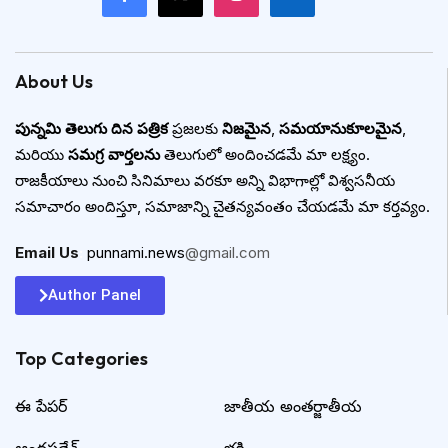
About Us
పున్నమి తెలుగు దిన పత్రిక
ప్రజలకు
నిజమైన
,
సమయానుకూలమైన
,
మరియు
సమగ్ర వార్తలను
తెలుగులో అందించడమే మా లక్ష్యం.
రాజకీయాలు నుంచి సినిమాలు వరకూ అన్ని విభాగాల్లో విశ్వసనీయ
సమాచారం అందిస్తూ, సమాజాన్ని చైతన్యవంతం చేయడమే మా కర్తవ్యం.
Email Us
:
punnami.news
@gmail.com
Author Panel
Top Categories​
ఈ పేపర్
జాతీయ అంతర్జాతీయ