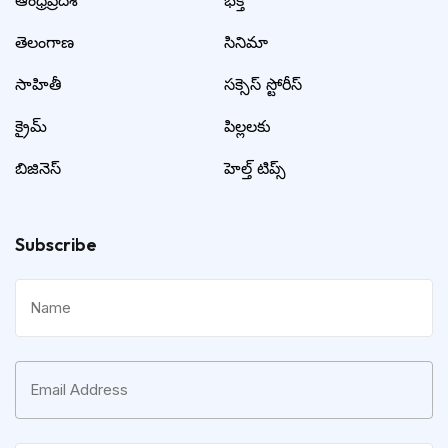
ఆంధ్రప్రదేశ్
భక్తి
తెలంగాణ
సినిమా
సాహితీ
సక్సెస్ స్టోరీస్
క్రైమ్
పిల్లలకు
బిజినెస్
హెల్త్ టిప్స్
Subscribe