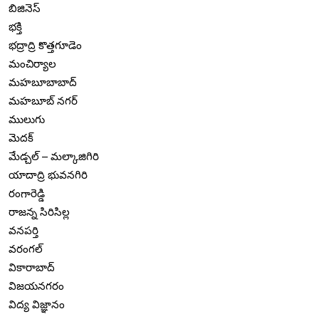
బిజినెస్
భక్తి
భద్రాద్రి కొత్తగూడెం
మంచిర్యాల
మహబూబాబాద్
మహబూబ్ నగర్
ములుగు
మెదక్
మేడ్చల్ – మల్కాజిగిరి
యాదాద్రి భువనగిరి
రంగారెడ్డి
రాజన్న సిరిసిల్ల
వనపర్తి
వరంగల్
వికారాబాద్
విజయనగరం
విద్య విజ్ఞానం