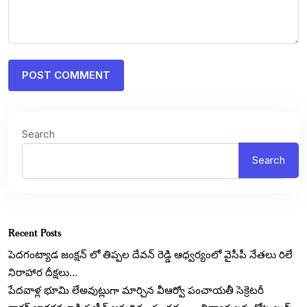
Search
Search
Recent Posts
పెదగంట్యాడ జంక్షన్ లో తిప్పల దేవన్ రెడ్డి ఆధ్వర్యంలో వైసీపీ నేతలు రిలే
నిరాహార దీక్షలు…
పేదవాళ్ల భూమి లేఅవుట్లుగా మార్చిన వీఆర్వో పంచాయతీ సెక్రెటరీ