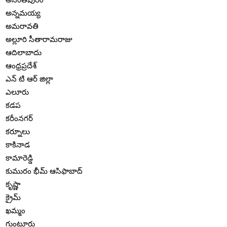
అన్నమయ్య
అమరావతి
అల్లూరి సీతారామరాజు
ఆదిలాబాదు
ఆంధ్రప్రదేశ్
ఎన్ టి ఆర్ జిల్లా
ఎలూరు
కడప
కరీంనగర్
కర్నూలు
కాకినాడ
కామారెడ్డి
కుమురం భీమ్ ఆసిఫాబాద్
కృష్ణా
క్రైమ్
ఖమ్మం
గుంటూరు