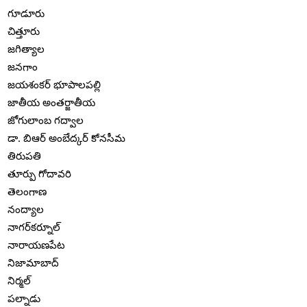
గూడూరు
చిత్తూరు
జగిత్యాల
జనగాం
జయశంకర్ భూపాలపల్లి
జాతీయ అంతర్జాతీయ
జోగులాంబ గద్వాల
డా. బిఆర్ అంబేద్కర్ కోనసీమ
తిరుపతి
తూర్పు గోదావరి
తెలంగాణ
నంద్యాల
నాగర్‌కర్నూల్
నారాయణపేట
నిజామాబాద్
నిర్మల్
పల్నాడు