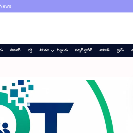
 News
ీయ
బిజినెస్
భక్తి
సినిమా
పిల్లలకు
సక్సెస్ స్టోరీస్
సాహితీ
క్రైమ్
హ