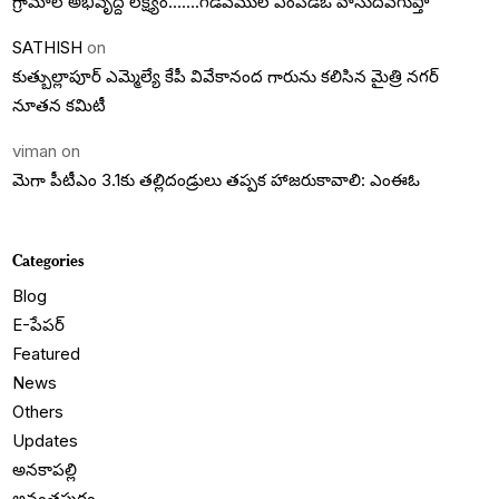
గ్రామాల అభివృద్దె లక్ష్యం…….గడివేముల ఎంపీడీఓ వాసుదేవగుప్తా
SATHISH
on
కుత్బుల్లాపూర్ ఎమ్మెల్యే కేపీ వివేకానంద గారును కలిసిన మైత్రి నగర్
నూతన కమిటీ
viman
on
మెగా పీటీఎం 3.1కు తల్లిదండ్రులు తప్పక హాజరుకావాలి: ఎంఈఓ
Categories
Blog
E-పేపర్
Featured
News
Others
Updates
అనకాపల్లి
అనంతపురం