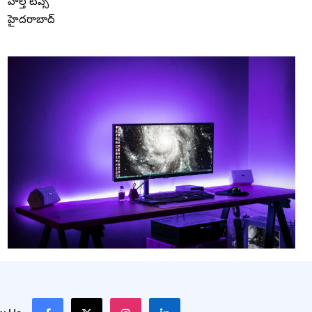
హెల్త్ టిప్స్
హైదరాబాద్