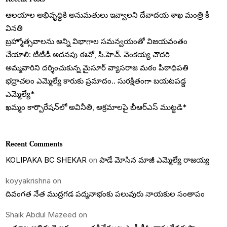
ఆలయాల అభివృద్ధికి అనుమతులు ఇవ్వాలని దేవాదయ శాఖ మంత్రి కీ
వినతి
బ్రహ్మోత్సవాలను అన్ని విభాగాల సమన్వయంతో విజయవంతం
చేయాలి: టీటీడీ అదనపు ఈవో, సి.హెచ్. వెంకయ్య చౌదరి
అమ్మవారిని దర్శించుకున్న మైసూర్ వ్యాసరాజ మఠం పీఠాధిపతి
భద్రాచలం ఎమ్మెల్యే కారుకు ప్రమాదం.. సురక్షితంగా బయటపడ్డ
ఎమ్మెల్యే*
ఖమ్మం కార్పొరేషన్‌లో అవినీతి, అక్రమాలపై బీఆర్ఎస్ ముట్టడి*
Recent Comments
KOLIPAKA BC SHEKAR
on
పాడే మోసిన మాజీ ఎమ్మెల్యే రాజయ్య
koyyakrishna
on
దివంగత నేత ముద్రగడ పద్మనాభంకు పలువురు నాయకుల సంతాపం
Shaik Abdul Mazeed
on