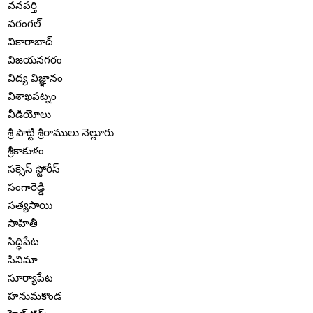
వనపర్తి
వరంగల్
వికారాబాద్
విజయనగరం
విద్య విజ్ఞానం
విశాఖపట్నం
వీడియోలు
శ్రీ పొట్టి శ్రీరాములు నెల్లూరు
శ్రీకాకుళం
సక్సెస్ స్టోరీస్
సంగారెడ్డి
సత్యసాయి
సాహితీ
సిద్ధిపేట
సినిమా
సూర్యాపేట
హనుమకొండ