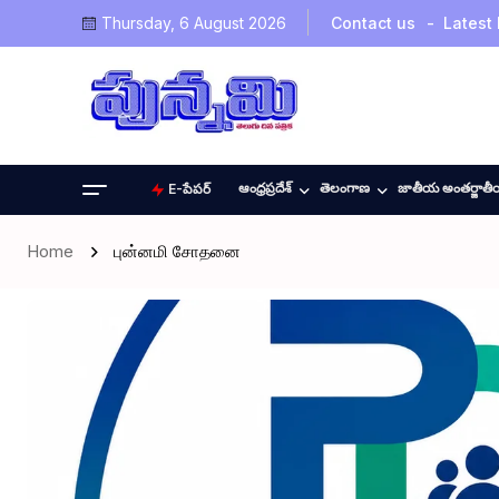
Thursday, 6 August 2026
Contact us
Latest
ఆంధ్రప్రదేశ్
తెలంగాణ
జాతీయ అంతర్జాత
E-పేపర్
Home
புன்னமி சோதனை