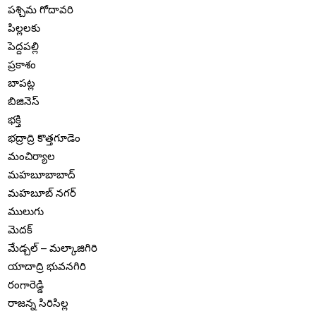
పశ్చిమ గోదావరి
పిల్లలకు
పెద్దపల్లి
ప్రకాశం
బాపట్ల
బిజినెస్
భక్తి
భద్రాద్రి కొత్తగూడెం
మంచిర్యాల
మహబూబాబాద్
మహబూబ్ నగర్
ములుగు
మెదక్
మేడ్చల్ – మల్కాజిగిరి
యాదాద్రి భువనగిరి
రంగారెడ్డి
రాజన్న సిరిసిల్ల