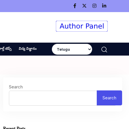
ెల్త్ టిప్స్
విద్య విజ్ఞానం
Search
Search
Recent Posts