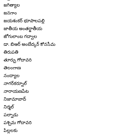
జగిత్యాల
జనగాం
జయశంకర్ భూపాలపల్లి
జాతీయ అంతర్జాతీయ
జోగులాంబ గద్వాల
డా. బిఆర్ అంబేద్కర్ కోనసీమ
తిరుపతి
తూర్పు గోదావరి
తెలంగాణ
నంద్యాల
నాగర్‌కర్నూల్
నారాయణపేట
నిజామాబాద్
నిర్మల్
పల్నాడు
పశ్చిమ గోదావరి
పిల్లలకు