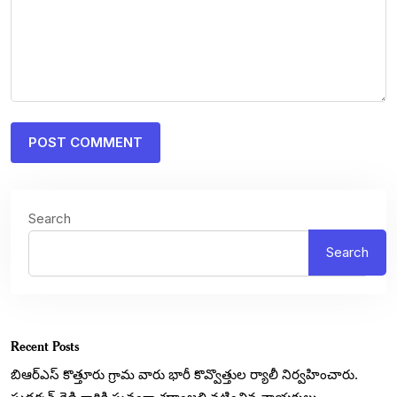
Search
Search
Recent Posts
బిఆర్ఎస్ కొత్తూరు గ్రామ వారు భారీ కొవ్వొత్తుల ర్యాలీ నిర్వహించారు.