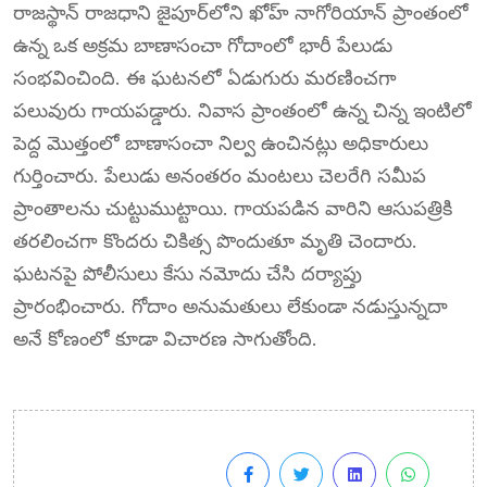
రాజస్థాన్ రాజధాని జైపూర్‌లోని ఖోహ్ నాగోరియాన్ ప్రాంతంలో
ఉన్న ఒక అక్రమ బాణాసంచా గోదాంలో భారీ పేలుడు
సంభవించింది. ఈ ఘటనలో ఏడుగురు మరణించగా
పలువురు గాయపడ్డారు. నివాస ప్రాంతంలో ఉన్న చిన్న ఇంటిలో
పెద్ద మొత్తంలో బాణాసంచా నిల్వ ఉంచినట్లు అధికారులు
గుర్తించారు. పేలుడు అనంతరం మంటలు చెలరేగి సమీప
ప్రాంతాలను చుట్టుముట్టాయి. గాయపడిన వారిని ఆసుపత్రికి
తరలించగా కొందరు చికిత్స పొందుతూ మృతి చెందారు.
ఘటనపై పోలీసులు కేసు నమోదు చేసి దర్యాప్తు
ప్రారంభించారు. గోదాం అనుమతులు లేకుండా నడుస్తున్నదా
అనే కోణంలో కూడా విచారణ సాగుతోంది.