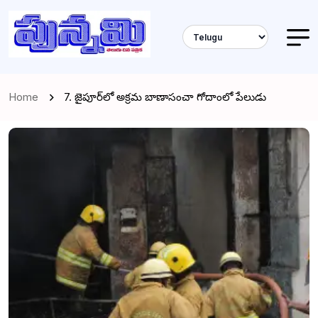
Home
7. జైపూర్‌లో అక్రమ బాణాసంచా గోదాంలో పేలుడు