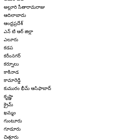
అల్లూరి సీతారామరాజు
ఆదిలాబాదు
ఆంధ్రప్రదేశ్
ఎన్ టి ఆర్ జిల్లా
ఎలూరు
కడప
కరీంనగర్
కర్నూలు
కాకినాడ
కామారెడ్డి
కుమురం భీమ్ ఆసిఫాబాద్
కృష్ణా
క్రైమ్
ఖమ్మం
గుంటూరు
గూడూరు
చిత్తూరు