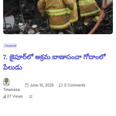
- Featured
7. జైపూర్‌లో అక్రమ బాణాసంచా గోదాంలో
పేలుడు
June 10, 2026
0 Comments
Tmanasa
27 Views