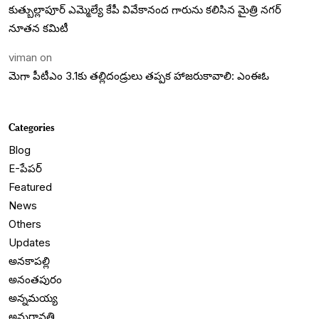
కుత్బుల్లాపూర్ ఎమ్మెల్యే కేపీ వివేకానంద గారును కలిసిన మైత్రి నగర్
నూతన కమిటీ
viman
on
మెగా పీటీఎం 3.1కు తల్లిదండ్రులు తప్పక హాజరుకావాలి: ఎంఈఓ
Categories
Blog
E-పేపర్
Featured
News
Others
Updates
అనకాపల్లి
అనంతపురం
అన్నమయ్య
అమరావతి