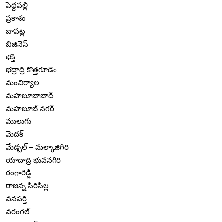
పెద్దపల్లి
ప్రకాశం
బాపట్ల
బిజినెస్
భక్తి
భద్రాద్రి కొత్తగూడెం
మంచిర్యాల
మహబూబాబాద్
మహబూబ్ నగర్
ములుగు
మెదక్
మేడ్చల్ – మల్కాజిగిరి
యాదాద్రి భువనగిరి
రంగారెడ్డి
రాజన్న సిరిసిల్ల
వనపర్తి
వరంగల్