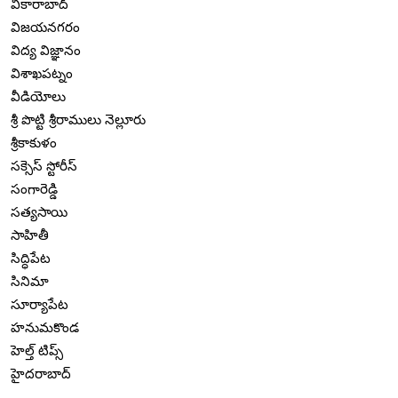
వికారాబాద్
విజయనగరం
విద్య విజ్ఞానం
విశాఖపట్నం
వీడియోలు
శ్రీ పొట్టి శ్రీరాములు నెల్లూరు
శ్రీకాకుళం
సక్సెస్ స్టోరీస్
సంగారెడ్డి
సత్యసాయి
సాహితీ
సిద్ధిపేట
సినిమా
సూర్యాపేట
హనుమకొండ
హెల్త్ టిప్స్
హైదరాబాద్