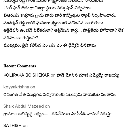
సుదర్శన్ రెడ్డి గారికి ఘనంగా శ్రద్ధాంజలి నటించిన నాయకులు
‘హర్ ఘర్ తిరంగా “జిల్లా స్థాయి వర్కుషాప్ నిర్వహణ
బిఆర్ఎస్ కొత్తూరు గ్రామ వారు భారీ కొవ్వొత్తుల ర్యాలీ నిర్వహించారు.
సుదర్శన్ రెడ్డి గారికి ఘనంగా శ్రద్ధాంజలి నటించిన నాయకులు
అక్రిడేషన్ ఉంటేనే విలేకరులా? అక్రిడేషన్ కార్డు… పాత్రికేయ హోదానా? లేక
పరిపాలనా గుర్తింపా?
ముఖ్యమంత్రిని కలిసిన ఎం ఎస్ ఎం ఈ డైరెక్టర్ చినబాబు
Recent Comments
KOLIPAKA BC SHEKAR
on
పాడే మోసిన మాజీ ఎమ్మెల్యే రాజయ్య
koyyakrishna
on
దివంగత నేత ముద్రగడ పద్మనాభంకు పలువురు నాయకుల సంతాపం
Shaik Abdul Mazeed
on
గ్రామాల అభివృద్దె లక్ష్యం…….గడివేముల ఎంపీడీఓ వాసుదేవగుప్తా
SATHISH
on