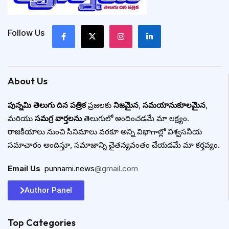
Follow Us
About Us
పున్నమి తెలుగు దిన పత్రిక
ప్రజలకు
నిజమైన
,
సమయానుకూలమైన
,
మరియు
సమగ్ర వార్తలను
తెలుగులో అందించడమే మా లక్ష్యం.
రాజకీయాలు నుంచి సినిమాలు వరకూ అన్ని విభాగాల్లో విశ్వసనీయ
సమాచారం అందిస్తూ, సమాజాన్ని చైతన్యవంతం చేయడమే మా కర్తవ్యం.
Email Us
:
punnami.news
@gmail.com
Author Panel
Top Categories​