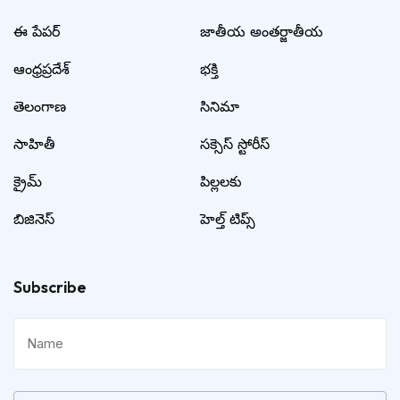
ఈ పేపర్
జాతీయ అంతర్జాతీయ
ఆంధ్రప్రదేశ్
భక్తి
తెలంగాణ
సినిమా
సాహితీ
సక్సెస్ స్టోరీస్
క్రైమ్
పిల్లలకు
బిజినెస్
హెల్త్ టిప్స్
Subscribe