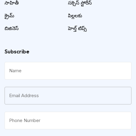
సాహితీ
సక్సెస్ స్టోరీస్
క్రైమ్
పిల్లలకు
బిజినెస్
హెల్త్ టిప్స్
Subscribe