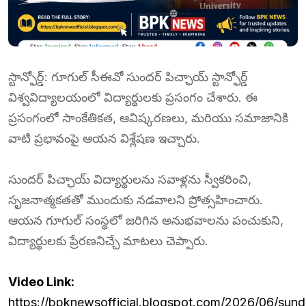
స్టాన్ఫోర్డ్: గూగుల్ సీఈవో సుందర్ పిచ్ఛాయ్ స్టాన్ఫోర్డ్
విశ్వవిద్యాలయంలో విద్యార్థులకు ప్రసంగం చేశారు. ఈ
ప్రసంగంలో సాంకేతికత, ఆవిష్కరణలు, మరియు సమాజానికి
వాటి ప్రభావంపై ఆయన విశ్లేషణ ఇచ్చారు.
సుందర్ పిచ్ఛాయ్ విద్యార్థులను సవాళ్లను స్వీకరించి,
సృజనాత్మకతతో ముందుకు నడవాలని ప్రోత్సహించారు.
ఆయన గూగుల్ సంస్థలో జరిగిన అనుభవాలను పంచుకుని,
విద్యార్థులకు ప్రేరణనిచ్చే మాటలు చెప్పారు.
Video Link:
https://bpknewsofficial.blogspot.com/2026/06/sund