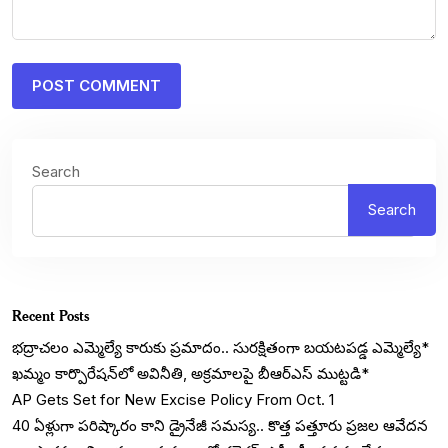
Search
Search
Recent Posts
భద్రాచలం ఎమ్మెల్యే కారుకు ప్రమాదం.. సురక్షితంగా బయటపడ్డ ఎమ్మెల్యే*
ఖమ్మం కార్పొరేషన్‌లో అవినీతి, అక్రమాలపై బీఆర్ఎస్ ముట్టడి*
AP Gets Set for New Excise Policy From Oct. 1
40 ఏళ్లుగా పరిష్కారం కాని డ్రైనేజీ సమస్య.. కొత్త పత్తూరు ప్రజల ఆవేదన