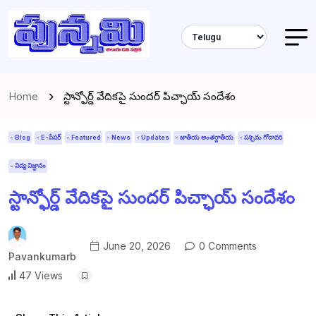
Home
స్టాన్ఫోర్డ్ వేదికపై సుందర్ పిచ్ఛాయ్ సందేశం
- Blog
- E-పేపర్
- Featured
- News
- Updates
- జాతీయ అంతర్జాతీయ
- పశ్చిమ గోదావరి
- విద్య విజ్ఞానం
స్టాన్ఫోర్డ్ వేదికపై సుందర్ పిచ్ఛాయ్ సందేశం
June 20, 2026
0 Comments
Pavankumarb
47 Views