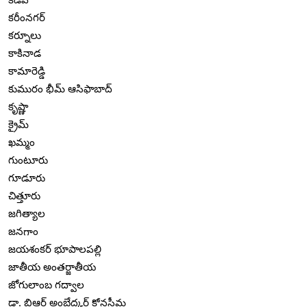
కరీంనగర్
కర్నూలు
కాకినాడ
కామారెడ్డి
కుమురం భీమ్ ఆసిఫాబాద్
కృష్ణా
క్రైమ్
ఖమ్మం
గుంటూరు
గూడూరు
చిత్తూరు
జగిత్యాల
జనగాం
జయశంకర్ భూపాలపల్లి
జాతీయ అంతర్జాతీయ
జోగులాంబ గద్వాల
డా. బిఆర్ అంబేద్కర్ కోనసీమ