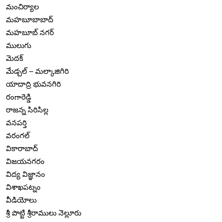
మంచిర్యాల
మహబూబాబాద్
మహబూబ్ నగర్
ములుగు
మెదక్
మేడ్చల్ – మల్కాజిగిరి
యాదాద్రి భువనగిరి
రంగారెడ్డి
రాజన్న సిరిసిల్ల
వనపర్తి
వరంగల్
వికారాబాద్
విజయనగరం
విద్య విజ్ఞానం
విశాఖపట్నం
వీడియోలు
శ్రీ పొట్టి శ్రీరాములు నెల్లూరు