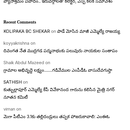
వ్యాసాశ్రమం వివాదం.. ఇరువర్గాలతో కలెక్టర్, ఎస్పీ కీలక సమావేశం
Recent Comments
KOLIPAKA BC SHEKAR
on
పాడే మోసిన మాజీ ఎమ్మెల్యే రాజయ్య
koyyakrishna
on
దివంగత నేత ముద్రగడ పద్మనాభంకు పలువురు నాయకుల సంతాపం
Shaik Abdul Mazeed
on
గ్రామాల అభివృద్దె లక్ష్యం…….గడివేముల ఎంపీడీఓ వాసుదేవగుప్తా
SATHISH
on
కుత్బుల్లాపూర్ ఎమ్మెల్యే కేపీ వివేకానంద గారును కలిసిన మైత్రి నగర్
నూతన కమిటీ
viman
on
మెగా పీటీఎం 3.1కు తల్లిదండ్రులు తప్పక హాజరుకావాలి: ఎంఈఓ