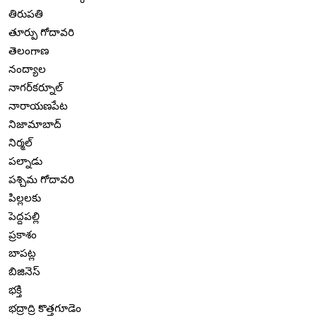
తిరుపతి
తూర్పు గోదావరి
తెలంగాణ
నంద్యాల
నాగర్‌కర్నూల్
నారాయణపేట
నిజామాబాద్
నిర్మల్
పల్నాడు
పశ్చిమ గోదావరి
పిల్లలకు
పెద్దపల్లి
ప్రకాశం
బాపట్ల
బిజినెస్
భక్తి
భద్రాద్రి కొత్తగూడెం