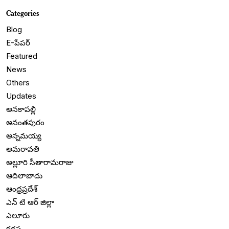
Categories
Blog
E-పేపర్
Featured
News
Others
Updates
అనకాపల్లి
అనంతపురం
అన్నమయ్య
అమరావతి
అల్లూరి సీతారామరాజు
ఆదిలాబాదు
ఆంధ్రప్రదేశ్
ఎన్ టి ఆర్ జిల్లా
ఎలూరు
కడప