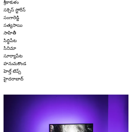
శ్రీకాకుళం
సక్సెస్ స్టోరీస్
సంగారెడ్డి
సత్యసాయి
సాహితీ
సిద్ధిపేట
సినిమా
సూర్యాపేట
హనుమకొండ
హెల్త్ టిప్స్
హైదరాబాద్