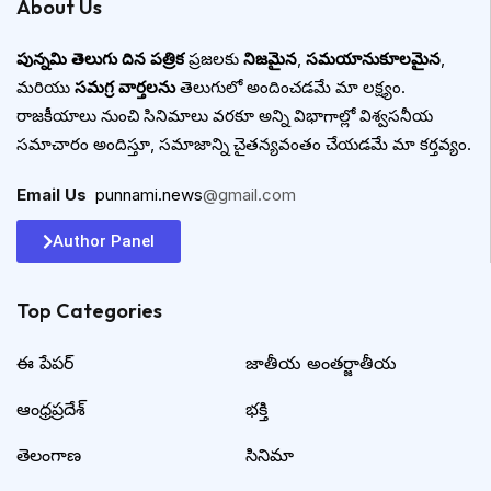
About Us
పున్నమి తెలుగు దిన పత్రిక
ప్రజలకు
నిజమైన
,
సమయానుకూలమైన
,
మరియు
సమగ్ర వార్తలను
తెలుగులో అందించడమే మా లక్ష్యం.
రాజకీయాలు నుంచి సినిమాలు వరకూ అన్ని విభాగాల్లో విశ్వసనీయ
సమాచారం అందిస్తూ, సమాజాన్ని చైతన్యవంతం చేయడమే మా కర్తవ్యం.
Email Us
:
punnami.news
@gmail.com
Author Panel
Top Categories​
ఈ పేపర్
జాతీయ అంతర్జాతీయ
ఆంధ్రప్రదేశ్
భక్తి
తెలంగాణ
సినిమా