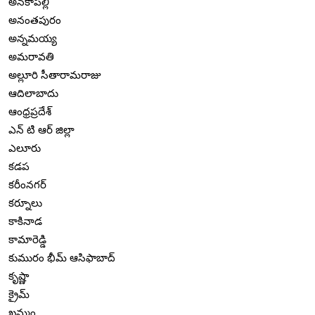
అనకాపల్లి
అనంతపురం
అన్నమయ్య
అమరావతి
అల్లూరి సీతారామరాజు
ఆదిలాబాదు
ఆంధ్రప్రదేశ్
ఎన్ టి ఆర్ జిల్లా
ఎలూరు
కడప
కరీంనగర్
కర్నూలు
కాకినాడ
కామారెడ్డి
కుమురం భీమ్ ఆసిఫాబాద్
కృష్ణా
క్రైమ్
ఖమ్మం