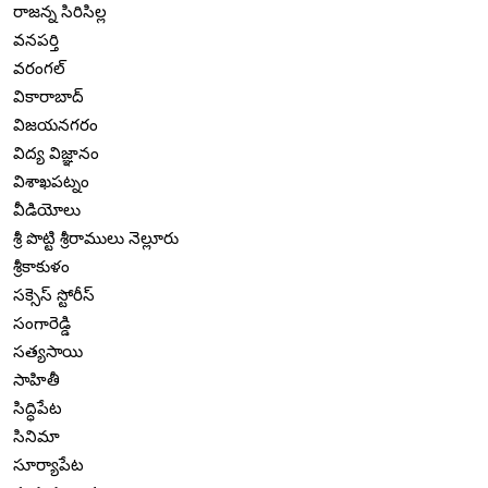
రాజన్న సిరిసిల్ల
వనపర్తి
వరంగల్
వికారాబాద్
విజయనగరం
విద్య విజ్ఞానం
విశాఖపట్నం
వీడియోలు
శ్రీ పొట్టి శ్రీరాములు నెల్లూరు
శ్రీకాకుళం
సక్సెస్ స్టోరీస్
సంగారెడ్డి
సత్యసాయి
సాహితీ
సిద్ధిపేట
సినిమా
సూర్యాపేట