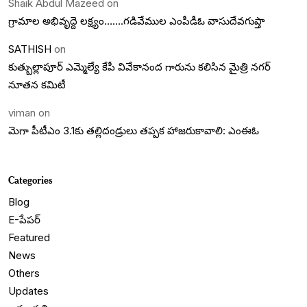
Shaik Abdul Mazeed
on
గ్రామాల అభివృద్దె లక్ష్యం…….గడివేముల ఎంపీడీఓ వాసుదేవగుప్తా
SATHISH
on
కుత్బుల్లాపూర్ ఎమ్మెల్యే కేపీ వివేకానంద గారును కలిసిన మైత్రి నగర్
నూతన కమిటీ
viman
on
మెగా పీటీఎం 3.1కు తల్లిదండ్రులు తప్పక హాజరుకావాలి: ఎంఈఓ
Categories
Blog
E-పేపర్
Featured
News
Others
Updates