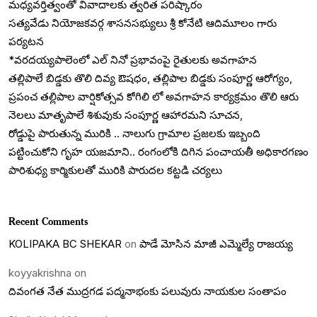
మధ్యవర్తిత్వంతో వివాదాలకు త్వరిత పరిష్కారం
సత్యవేడు నియోజకవర్గ శాసనసభ్యులు శ్రీ కోనేటి ఆదిమూలం గారు
పర్యటన
*వరదయ్యపాలెంలో ఎల్ నినో ప్రభావంపై రైతులకు అవగాహన
తల్లిపాలే బిడ్డకు తొలి దివ్య ఔషధం, తల్లిపాల బిడ్డకు సంపూర్ణ ఆరోగ్యం,
ప్రపంచ తల్లిపాల వార్షికోత్సవ కోగిలి లో అవగాహన కార్యక్రమం తొలి ఆరు
నెలలు మాతృపాలే శిశువుకు సంపూర్ణ ఆహారమని సూచన,
రోడ్డుపై పారుతున్న మురికి .. నాలుగు గ్రామాల ప్రజలకు ఇబ్బంది
పట్టించుకోని గృహ యజమాని.. రంగంలోకి దిగిన పంచాయతీ అధికారగణం
పారిశుధ్య కార్మికులతో మురికి పారుదల కట్టడి చర్యలు
Recent Comments
KOLIPAKA BC SHEKAR
on
పాడే మోసిన మాజీ ఎమ్మెల్యే రాజయ్య
koyyakrishna
on
దివంగత నేత ముద్రగడ పద్మనాభంకు పలువురు నాయకుల సంతాపం