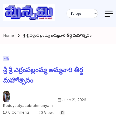
Home
శ్రీ శ్రీ ఎర్రంపల్లంమ్మ అమ్మవారి తీర్థ మహోత్సవం
- భక్తి
శ్రీ శ్రీ ఎర్రంపల్లంమ్మ అమ్మవారి తీర్థ
మహోత్సవం
June 21, 2026
Reddysatyasubrahmanyam
0 Comments
20 Views