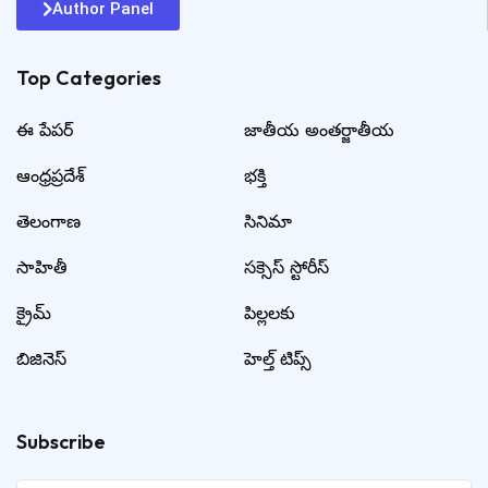
Author Panel
Top Categories​
ఈ పేపర్
జాతీయ అంతర్జాతీయ
ఆంధ్రప్రదేశ్
భక్తి
తెలంగాణ
సినిమా
సాహితీ
సక్సెస్ స్టోరీస్
క్రైమ్
పిల్లలకు
బిజినెస్
హెల్త్ టిప్స్
Subscribe