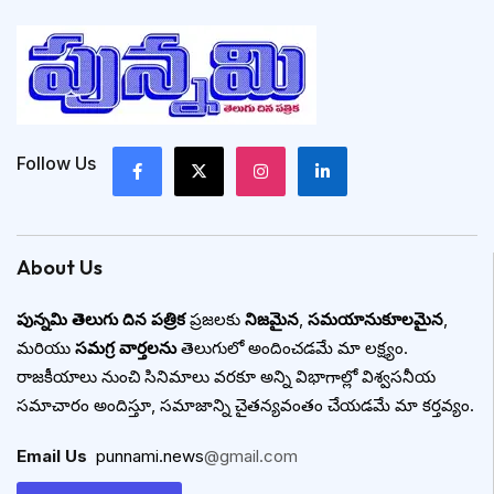
Follow Us
About Us
పున్నమి తెలుగు దిన పత్రిక
ప్రజలకు
నిజమైన
,
సమయానుకూలమైన
,
మరియు
సమగ్ర వార్తలను
తెలుగులో అందించడమే మా లక్ష్యం.
రాజకీయాలు నుంచి సినిమాలు వరకూ అన్ని విభాగాల్లో విశ్వసనీయ
సమాచారం అందిస్తూ, సమాజాన్ని చైతన్యవంతం చేయడమే మా కర్తవ్యం.
Email Us
:
punnami.news
@gmail.com