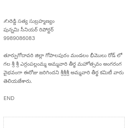
✍️రెడ్డి సత్య సుబ్రహ్మణ్యం
పున్నమి సీనియర్ రిపోర్టర్
9989086083
తూర్పుగోదావరి జిల్లా గోపాలపురం మండలం భీమొలు రోడ్ లో
గల శ్రీ శ్రీ ఎర్రంపల్లంమ్మ అమ్మవారి తీర్థ మహోత్సవం అంగరంగ
వైభవంగా ఈరోజు జరిగిందని శ్రీశ్రీశ్రీ అమ్మవారి తీర్థ కమిటీ వారు
తెలియజేశారు.
END