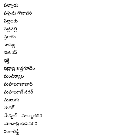
పల్నాడు
పశ్చిమ గోదావరి
పిల్లలకు
పెద్దపల్లి
ప్రకాశం
బాపట్ల
బిజినెస్
భక్తి
భద్రాద్రి కొత్తగూడెం
మంచిర్యాల
మహబూబాబాద్
మహబూబ్ నగర్
ములుగు
మెదక్
మేడ్చల్ – మల్కాజిగిరి
యాదాద్రి భువనగిరి
రంగారెడ్డి