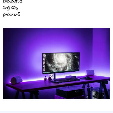
హనుమకొండ
హెల్త్ టిప్స్
హైదరాబాద్