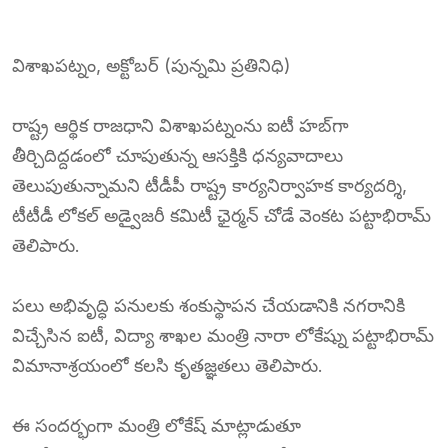
విశాఖపట్నం, అక్టోబర్ (పున్నమి ప్రతినిధి)
రాష్ట్ర ఆర్థిక రాజధాని విశాఖపట్నంను ఐటీ హబ్‌గా
తీర్చిదిద్దడంలో చూపుతున్న ఆసక్తికి ధన్యవాదాలు
తెలుపుతున్నామని టీడీపీ రాష్ట్ర కార్యనిర్వాహక కార్యదర్శి,
టీటీడీ లోకల్ అడ్వైజరీ కమిటీ ఛైర్మన్ చోడే వెంకట పట్టాభిరామ్
తెలిపారు.
పలు అభివృద్ధి పనులకు శంకుస్థాపన చేయడానికి నగరానికి
విచ్చేసిన ఐటీ, విద్యా శాఖల మంత్రి నారా లోకేష్ను పట్టాభిరామ్
విమానాశ్రయంలో కలసి కృతజ్ఞతలు తెలిపారు.
ఈ సందర్భంగా మంత్రి లోకేష్ మాట్లాడుతూ