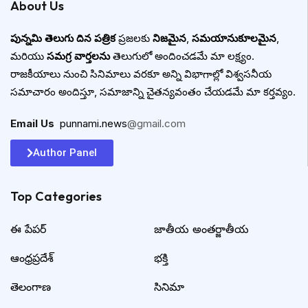
About Us
పున్నమి తెలుగు దిన పత్రిక
ప్రజలకు
నిజమైన
,
సమయానుకూలమైన
,
మరియు
సమగ్ర వార్తలను
తెలుగులో అందించడమే మా లక్ష్యం.
రాజకీయాలు నుంచి సినిమాలు వరకూ అన్ని విభాగాల్లో విశ్వసనీయ
సమాచారం అందిస్తూ, సమాజాన్ని చైతన్యవంతం చేయడమే మా కర్తవ్యం.
Email Us
:
punnami.news
@gmail.com
Author Panel
Top Categories​
ఈ పేపర్
జాతీయ అంతర్జాతీయ
ఆంధ్రప్రదేశ్
భక్తి
తెలంగాణ
సినిమా