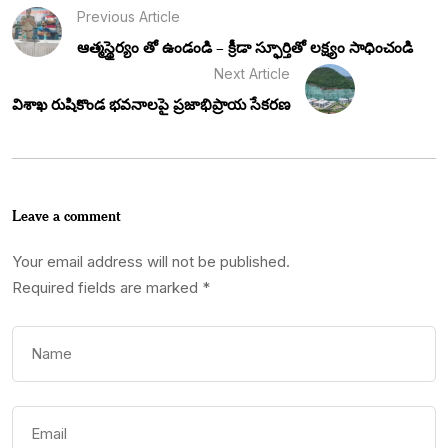
Previous Article
ఆత్మస్థైర్యం తో ఉండండి – క్రీడా స్ఫూర్తితో లక్ష్యం సాధించండి
Next Article
విశాఖ రుషికొండ భవనాలపై ప్రజాభిప్రాయ సేకరణ
Leave a comment
Your email address will not be published.
Required fields are marked
*