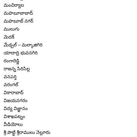
మంచిర్యాల
మహబూబాబాద్
మహబూబ్ నగర్
ములుగు
మెదక్
మేడ్చల్ – మల్కాజిగిరి
యాదాద్రి భువనగిరి
రంగారెడ్డి
రాజన్న సిరిసిల్ల
వనపర్తి
వరంగల్
వికారాబాద్
విజయనగరం
విద్య విజ్ఞానం
విశాఖపట్నం
వీడియోలు
శ్రీ పొట్టి శ్రీరాములు నెల్లూరు