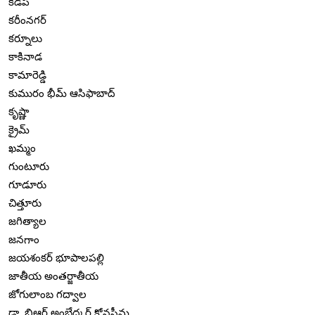
కడప
కరీంనగర్
కర్నూలు
కాకినాడ
కామారెడ్డి
కుమురం భీమ్ ఆసిఫాబాద్
కృష్ణా
క్రైమ్
ఖమ్మం
గుంటూరు
గూడూరు
చిత్తూరు
జగిత్యాల
జనగాం
జయశంకర్ భూపాలపల్లి
జాతీయ అంతర్జాతీయ
జోగులాంబ గద్వాల
డా. బిఆర్ అంబేద్కర్ కోనసీమ