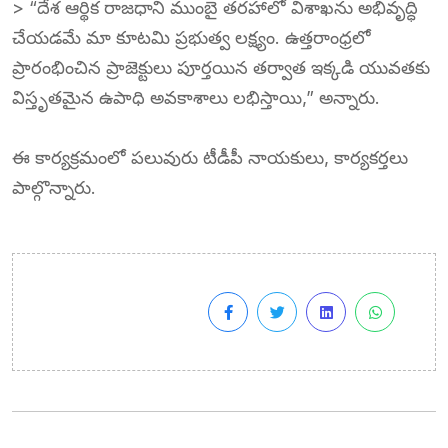
> “దేశ ఆర్థిక రాజధాని ముంబై తరహాలో విశాఖను అభివృద్ధి
చేయడమే మా కూటమి ప్రభుత్వ లక్ష్యం. ఉత్తరాంధ్రలో
ప్రారంభించిన ప్రాజెక్టులు పూర్తయిన తర్వాత ఇక్కడి యువతకు
విస్తృతమైన ఉపాధి అవకాశాలు లభిస్తాయి,” అన్నారు.
ఈ కార్యక్రమంలో పలువురు టీడీపీ నాయకులు, కార్యకర్తలు
పాల్గొన్నారు.