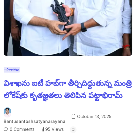
- విశాఖపట్నం
విశాఖను ఐటీ హబ్‌గా తీర్చిదిద్దుతున్న మంత్రి
లోకేష్‌కు కృతజ్ఞతలు తెలిపిన పట్టాభిరామ్
October 13, 2025
Bantusantoshsatyanarayana
0 Comments
95 Views