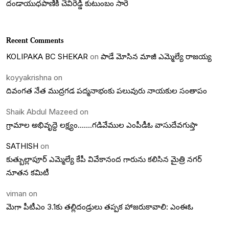
దండాయుధపాణికి చెవిరెడ్డి కుటుంబం సారె
Recent Comments
KOLIPAKA BC SHEKAR
on
పాడే మోసిన మాజీ ఎమ్మెల్యే రాజయ్య
koyyakrishna
on
దివంగత నేత ముద్రగడ పద్మనాభంకు పలువురు నాయకుల సంతాపం
Shaik Abdul Mazeed
on
గ్రామాల అభివృద్దె లక్ష్యం…….గడివేముల ఎంపీడీఓ వాసుదేవగుప్తా
SATHISH
on
కుత్బుల్లాపూర్ ఎమ్మెల్యే కేపీ వివేకానంద గారును కలిసిన మైత్రి నగర్
నూతన కమిటీ
viman
on
మెగా పీటీఎం 3.1కు తల్లిదండ్రులు తప్పక హాజరుకావాలి: ఎంఈఓ