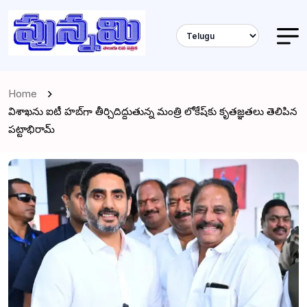
Home
విశాఖను ఐటీ హబ్‌గా తీర్చిదిద్దుతున్న మంత్రి లోకేష్‌కు కృతజ్ఞతలు తెలిపిన
పట్టాభిరామ్