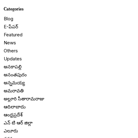
Categories
Blog
E-పేపర్
Featured
News
Others
Updates
అనకాపల్లి
అనంతపురం
అన్నమయ్య
అమరావతి
అల్లూరి సీతారామరాజు
ఆదిలాబాదు
ఆంధ్రప్రదేశ్
ఎన్ టి ఆర్ జిల్లా
ఎలూరు