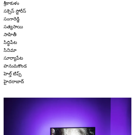
శ్రీకాకుళం
సక్సెస్ స్టోరీస్
సంగారెడ్డి
సత్యసాయి
సాహితీ
సిద్ధిపేట
సినిమా
సూర్యాపేట
హనుమకొండ
హెల్త్ టిప్స్
హైదరాబాద్