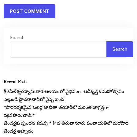
Search
Search
Recent Posts
శ్రీ కపిలేశ్వరస్వామివారి ఆలయంలో వైభవంగా ఆడికృత్తిక మహోత్సవం
ఎల్లుండి హైదరాబాద్‌లో వైన్స్ బంద్
*పారదర్శకమైన ఓటర్ల జాబితా తయారీలో మరింత జాగ్రత్తగా
వ్యవహరించాలి.*
టెండర్లకు స్పందన కరువు * 14న తిరుచానూరు పంచాయతీలో మరోసారి
టెండర్ల ఆహ్వానం