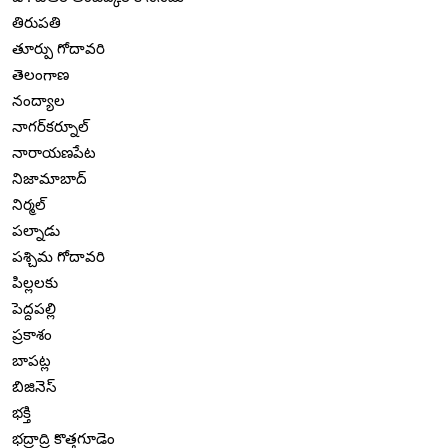
తిరుపతి
తూర్పు గోదావరి
తెలంగాణ
నంద్యాల
నాగర్‌కర్నూల్
నారాయణపేట
నిజామాబాద్
నిర్మల్
పల్నాడు
పశ్చిమ గోదావరి
పిల్లలకు
పెద్దపల్లి
ప్రకాశం
బాపట్ల
బిజినెస్
భక్తి
భద్రాద్రి కొత్తగూడెం