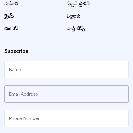
సాహితీ
సక్సెస్ స్టోరీస్
క్రైమ్
పిల్లలకు
బిజినెస్
హెల్త్ టిప్స్
Subscribe