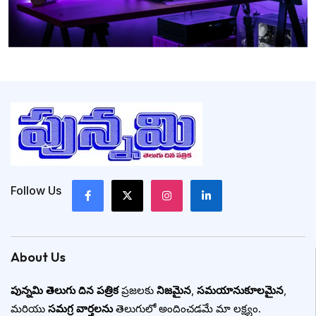
Follow Us
About Us
పున్నమి తెలుగు దిన పత్రిక
ప్రజలకు
నిజమైన
,
సమయానుకూలమైన
,
మరియు
సమగ్ర వార్తలను
తెలుగులో అందించడమే మా లక్ష్యం.