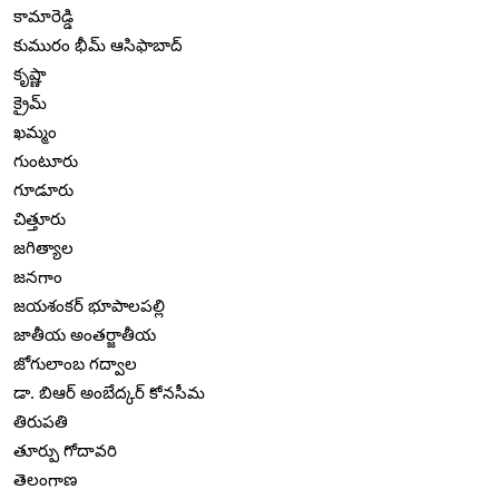
కామారెడ్డి
కుమురం భీమ్ ఆసిఫాబాద్
కృష్ణా
క్రైమ్
ఖమ్మం
గుంటూరు
గూడూరు
చిత్తూరు
జగిత్యాల
జనగాం
జయశంకర్ భూపాలపల్లి
జాతీయ అంతర్జాతీయ
జోగులాంబ గద్వాల
డా. బిఆర్ అంబేద్కర్ కోనసీమ
తిరుపతి
తూర్పు గోదావరి
తెలంగాణ