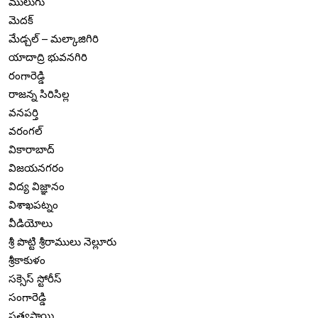
ములుగు
మెదక్
మేడ్చల్ – మల్కాజిగిరి
యాదాద్రి భువనగిరి
రంగారెడ్డి
రాజన్న సిరిసిల్ల
వనపర్తి
వరంగల్
వికారాబాద్
విజయనగరం
విద్య విజ్ఞానం
విశాఖపట్నం
వీడియోలు
శ్రీ పొట్టి శ్రీరాములు నెల్లూరు
శ్రీకాకుళం
సక్సెస్ స్టోరీస్
సంగారెడ్డి
సత్యసాయి