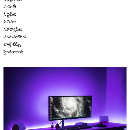
సాహితీ
సిద్ధిపేట
సినిమా
సూర్యాపేట
హనుమకొండ
హెల్త్ టిప్స్
హైదరాబాద్