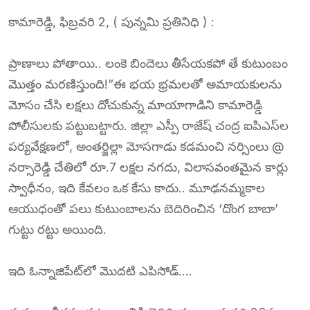
కామారెడ్డి, ఫిబ్రవరి 2, ( పున్నమి ప్రతినిధి ) :
ప్రాణాలు పోతాయి.. లంకె బిందెలు తీసేయకపో తే కుటుంబం
మొత్తం మరణిస్తుంది!”ఈ భయ భ్రమలతో అమాయకులను
మోసం చేసి లక్షలు దోచుకున్న మాయాగాడిని కామారెడ్డి
పోలీసులకు పట్టుబట్టారు. జిల్లా ఎస్పీ రాజేష్ చంద్ర ఐపిఎస్‌ల
పర్యవేక్షణలో, అంతర్జిల్లా మోసగాడు కడమంచి నర్సింలు @
నర్సారెడ్డి చేతిలో రూ.7 లక్షల నగదు, విలాసవంతమైన కార్లు
స్వాధీనం, ఇది కేవలం ఒక కేసు కాదు.. మూఢనమ్మకాల
ఆయుధంతో పలు కుటుంబాలను బెదిరించిన ‘దొంగ బాబా’
గుట్టు రట్టు అయింది.
ఇది ఓన్నాజిపేట్‌లో మొదటి ఎపిసోడ్….