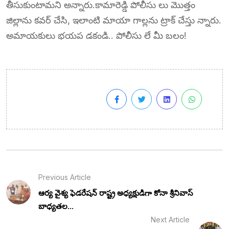
తీసుకుంటామని అన్నారు.కామారెడ్డి పోలీసు లు మొత్తం
జిల్లాను కవర్ చేసి, ఇలాంటి మాయా గాల్లను ట్రాక్ చేస్తు న్నారు.
అమాయకులు భయప డకండి.. పోలీసు లే మీ బలం!
Previous Article
ఆర్య వైశ్య ఫెడరేషన్ రాష్ట్ర అధ్యక్షుడిగా కోనా శ్రీనివాస్
బాధ్యతల...
Next Article