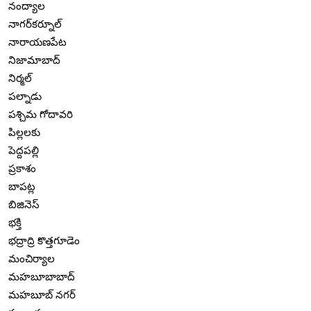
నంద్యాల
నాగర్‌కర్నూల్
నారాయణపేట
నిజామాబాద్
నిర్మల్
పల్నాడు
పశ్చిమ గోదావరి
పిల్లలకు
పెద్దపల్లి
ప్రకాశం
బాపట్ల
బిజినెస్
భక్తి
భద్రాద్రి కొత్తగూడెం
మంచిర్యాల
మహబూబాబాద్
మహబూబ్ నగర్