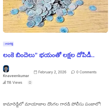
- కామారెడ్డి
లంకె బిందెలు” భయంతో లక్షల దోపిడీ..
February 2, 2026
0 Comments
Knaveenkumar
118 Views
కామారెడ్డిలో మాయాజాల దొంగల గారడి పోలీసు పంజాలో!