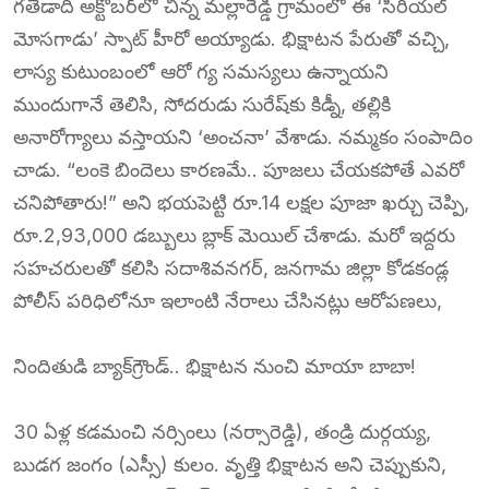
గతేడాది అక్టోబర్‌లో చిన్న మల్లారెడ్డి గ్రామంలో ఈ ‘సీరియల్
మోసగాడు’ స్పాట్ హీరో అయ్యాడు. భిక్షాటన పేరుతో వచ్చి,
లాస్య కుటుంబంలో ఆరో గ్య సమస్యలు ఉన్నాయని
ముందుగానే తెలిసి, సోదరుడు సురేష్‌కు కిడ్నీ, తల్లికి
అనారోగ్యాలు వస్తాయని ‘అంచనా’ వేశాడు. నమ్మకం సంపాదిం
చాడు. “లంకె బిందెలు కారణమే.. పూజలు చేయకపోతే ఎవరో
చనిపోతారు!” అని భయపెట్టి రూ.14 లక్షల పూజా ఖర్చు చెప్పి,
రూ.2,93,000 డబ్బులు బ్లాక్ మెయిల్ చేశాడు. మరో ఇద్దరు
సహచరులతో కలిసి సదాశివనగర్, జనగామ జిల్లా కోడకండ్ల
పోలీస్ పరిధిలోనూ ఇలాంటి నేరాలు చేసినట్లు ఆరోపణలు,
నిందితుడి బ్యాక్‌గ్రౌండ్.. భిక్షాటన నుంచి మాయా బాబా!
30 ఏళ్ల కడమంచి నర్సింలు (నర్సారెడ్డి), తండ్రి దుర్గయ్య,
బుడగ జంగం (ఎస్సీ) కులం. వృత్తి భిక్షాటన అని చెప్పుకుని,