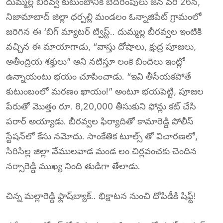
దుమ్మల్ల బీరవ్వ కుటుంబానికి బెదిరింపులు జన వరి 26న,
నిజామాబాద్ జిల్లా ధర్పల్లి మండలం ఓన్నాజిపేట్ గ్రామంలో
జరిగిన ఈ ‘బిగ్ మ్యాటర్ ట్విస్ట్.. దుమ్మల్ల బీరవ్వల ఇంటికి
వచ్చిన ఈ మాయాగాడు, “వాస్తు దోషాలు, క్షుద్ర పూజలు,
అతీంద్రియ శక్తులు” అని నటిస్తూ లంకె బిందెలు ఇంట్లో
ఉన్నాయంటు భయం చూపించాడు. “ఇవి తీసేయకపోతే
కుటుంబంలో మరణం ఖాయం!” అంటూ భయపెట్టి, పూజల
పేరుతో మొత్తం రూ. 8,20,000 తీసుకుని ఫోన్లు కట్ చేసి
పరార్ అయ్యాడు. బీరవ్వల ఫిర్యాదితో కామారెడ్డి పోలీస్
స్టేషన్‌లో కేసు నమోదు. సాంకేతిక టూల్స్‌ తో విచారణలో,
సిరిసిల్ల జిల్లా వేములవాడ మండ లం చిర్లవంచకు చెందిన
నర్సారెడ్డి ముఖ్య నింది తుడిగా తేలాడు.
చిన్న మల్లారెడ్డి ఫ్లాష్‌బ్యాక్.. భిక్షాటన నుంచి దోపిడీకి షిఫ్ట్!