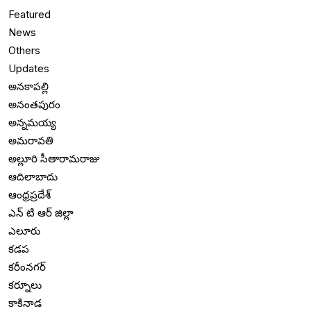
Featured
News
Others
Updates
అనకాపల్లి
అనంతపురం
అన్నమయ్య
అమరావతి
అల్లూరి సీతారామరాజు
ఆదిలాబాదు
ఆంధ్రప్రదేశ్
ఎన్ టి ఆర్ జిల్లా
ఎలూరు
కడప
కరీంనగర్
కర్నూలు
కాకినాడ