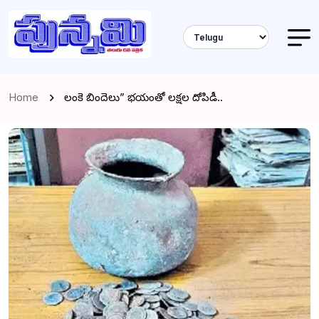
Home
లంకె బిందెలు” భయంతో లక్షల దోపిడీ..