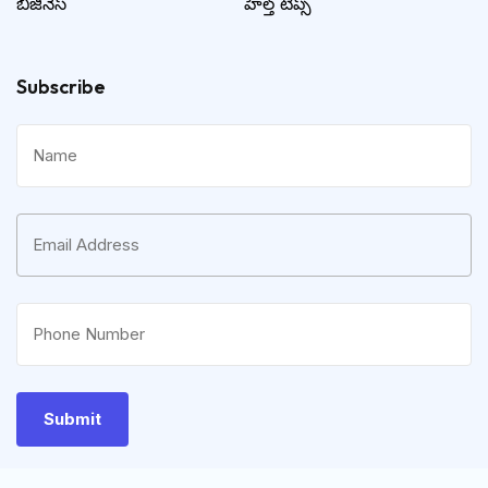
బిజినెస్
హెల్త్ టిప్స్
Subscribe