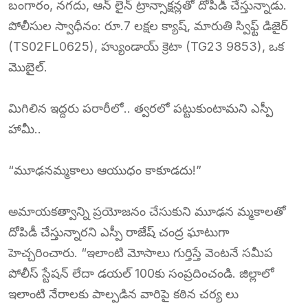
బంగారం, నగదు, ఆన్‌ లైన్ ట్రాన్సాక్షన్లతో దోపిడీ చేస్తున్నాడు.
పోలీసుల స్వాధీనం: రూ.7 లక్షల క్యాష్, మారుతి స్విఫ్ట్ డిజైర్
(TS02FL0625), హ్యుండాయ్ క్రెటా (TG23 9853), ఒక
మొబైల్.
మిగిలిన ఇద్దరు పరారీలో.. త్వరలో పట్టుకుంటామని ఎస్పీ
హామీ..
“మూఢనమ్మకాలు ఆయుధం కాకూడదు!”
అమాయకత్వాన్ని ప్రయోజనం చేసుకుని మూఢన మ్మకాలతో
దోపిడీ చేస్తున్నారని ఎస్పీ రాజేష్ చంద్ర ఘాటుగా
హెచ్చరించారు. “ఇలాంటి మోసాలు గుర్తిస్తే వెంటనే సమీప
పోలీస్ స్టేషన్ లేదా డయల్ 100కు సంప్రదించండి. జిల్లాలో
ఇలాంటి నేరాలకు పాల్పడిన వారిపై కఠిన చర్య లు