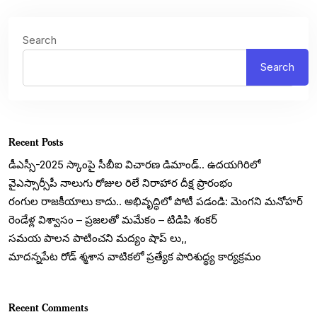
Search
Search
Recent Posts
డీఎస్సీ-2025 స్కాంపై సీబీఐ విచారణ డిమాండ్.. ఉదయగిరిలో
వైఎస్సార్సీపీ నాలుగు రోజుల రిలే నిరాహార దీక్ష ప్రారంభం
రంగుల రాజకీయాలు కాదు.. అభివృద్ధిలో పోటీ పడండి: మెంగని మనోహర్
రెండేళ్ల విశ్వాసం – ప్రజలతో మమేకం – టిడిపి శంకర్
సమయ పాలన పాటించని మద్యం షాప్ లు,,
మాదన్నపేట రోడ్ శ్మశాన వాటికలో ప్రత్యేక పారిశుద్ధ్య కార్యక్రమం
Recent Comments