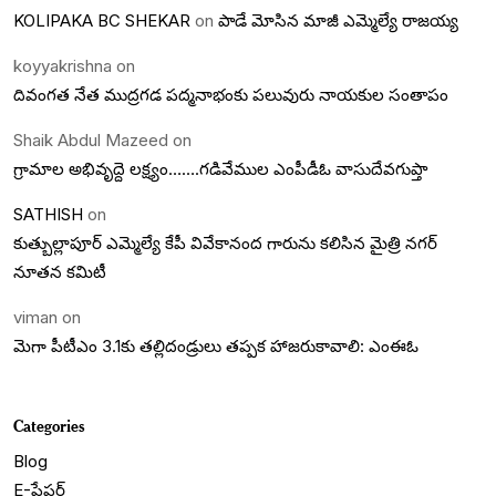
KOLIPAKA BC SHEKAR
on
పాడే మోసిన మాజీ ఎమ్మెల్యే రాజయ్య
koyyakrishna
on
దివంగత నేత ముద్రగడ పద్మనాభంకు పలువురు నాయకుల సంతాపం
Shaik Abdul Mazeed
on
గ్రామాల అభివృద్దె లక్ష్యం…….గడివేముల ఎంపీడీఓ వాసుదేవగుప్తా
SATHISH
on
కుత్బుల్లాపూర్ ఎమ్మెల్యే కేపీ వివేకానంద గారును కలిసిన మైత్రి నగర్
నూతన కమిటీ
viman
on
మెగా పీటీఎం 3.1కు తల్లిదండ్రులు తప్పక హాజరుకావాలి: ఎంఈఓ
Categories
Blog
E-పేపర్