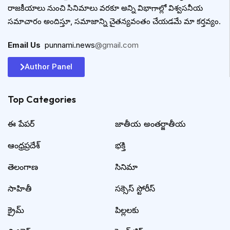
రాజకీయాలు నుంచి సినిమాలు వరకూ అన్ని విభాగాల్లో విశ్వసనీయ
సమాచారం అందిస్తూ, సమాజాన్ని చైతన్యవంతం చేయడమే మా కర్తవ్యం.
Email Us
:
punnami.news
@gmail.com
Author Panel
Top Categories​
ఈ పేపర్
జాతీయ అంతర్జాతీయ
ఆంధ్రప్రదేశ్
భక్తి
తెలంగాణ
సినిమా
సాహితీ
సక్సెస్ స్టోరీస్
క్రైమ్
పిల్లలకు