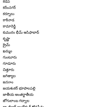
కడప
కరీంనగర్
కర్నూలు
కాకినాడ
కామారెడ్డి
కుమురం భీమ్ ఆసిఫాబాద్
కృష్ణా
క్రైమ్
ఖమ్మం
గుంటూరు
గూడూరు
చిత్తూరు
జగిత్యాల
జనగాం
జయశంకర్ భూపాలపల్లి
జాతీయ అంతర్జాతీయ
జోగులాంబ గద్వాల
డా. బిఆర్ అంబేద్కర్ కోనసీమ