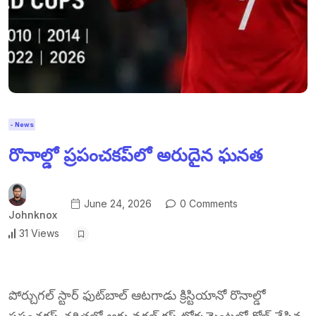
- News
రొనాల్డో ప్రపంచకప్‌లో అరుదైన ఘనత
June 24, 2026
0 Comments
Johnknox
31 Views
పోర్చుగల్ స్టార్ ఫుట్‌బాల్ ఆటగాడు క్రిస్టియానో రొనాల్డో