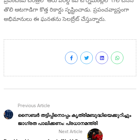
ప్రపంచకప్ చరిత్రలో ఆరు వరల్డ్ కప్ టోర్నమెంట్లలో గోల్ చేసిన
తొలి ఆటగాడిగా కొత్త రికార్డు సృష్టించాడు. ప్రపంచవ్యాప్తంగా
అభిమానులు ఈ ఘనతను సెలబ్రేట్ చేస్తున్నారు.
Previous Article
സൈബർ തട്ടിപ്പിനൊപ്പം കൃത്രിമബുദ്ധിയെക്കുറിച്ചും
ജാഗ്രത പാലിക്കണം: പ്രധാനമന്ത്രി
Next Article