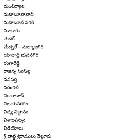
మంచిర్యాల
మహబూబాబాద్
మహబూబ్ నగర్
ములుగు
మెదక్
మేడ్చల్ – మల్కాజిగిరి
యాదాద్రి భువనగిరి
రంగారెడ్డి
రాజన్న సిరిసిల్ల
వనపర్తి
వరంగల్
వికారాబాద్
విజయనగరం
విద్య విజ్ఞానం
విశాఖపట్నం
వీడియోలు
శ్రీ పొట్టి శ్రీరాములు నెల్లూరు