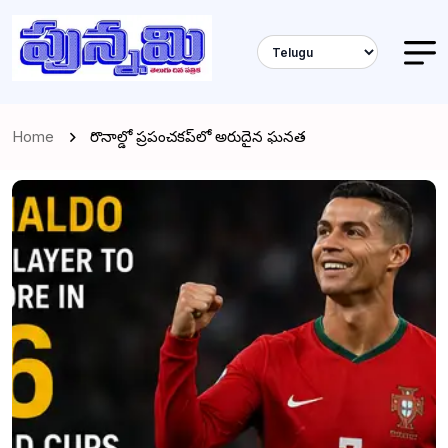
Home
రొనాల్డో ప్రపంచకప్‌లో అరుదైన ఘనత