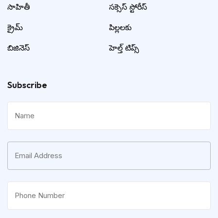
సాహితీ
సక్సెస్ స్టోరీస్
క్రైమ్
పిల్లలకు
బిజినెస్
హెల్త్ టిప్స్
Subscribe