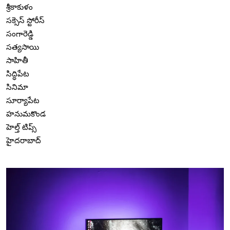
శ్రీకాకుళం
సక్సెస్ స్టోరీస్
సంగారెడ్డి
సత్యసాయి
సాహితీ
సిద్ధిపేట
సినిమా
సూర్యాపేట
హనుమకొండ
హెల్త్ టిప్స్
హైదరాబాద్