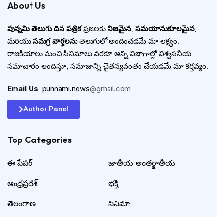
About Us
పున్నమి తెలుగు దిన పత్రిక
ప్రజలకు
నిజమైన
,
సమయానుకూలమైన
,
మరియు
సమగ్ర వార్తలను
తెలుగులో అందించడమే మా లక్ష్యం.
రాజకీయాలు నుంచి సినిమాలు వరకూ అన్ని విభాగాల్లో విశ్వసనీయ
సమాచారం అందిస్తూ, సమాజాన్ని చైతన్యవంతం చేయడమే మా కర్తవ్యం.
Email Us
:
punnami.news
@gmail.com
Author Panel
Top Categories​
ఈ పేపర్
జాతీయ అంతర్జాతీయ
ఆంధ్రప్రదేశ్
భక్తి
తెలంగాణ
సినిమా