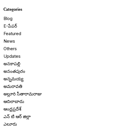
Categories
Blog
E-పేపర్
Featured
News
Others
Updates
అనకాపల్లి
అనంతపురం
అన్నమయ్య
అమరావతి
అల్లూరి సీతారామరాజు
ఆదిలాబాదు
ఆంధ్రప్రదేశ్
ఎన్ టి ఆర్ జిల్లా
ఎలూరు