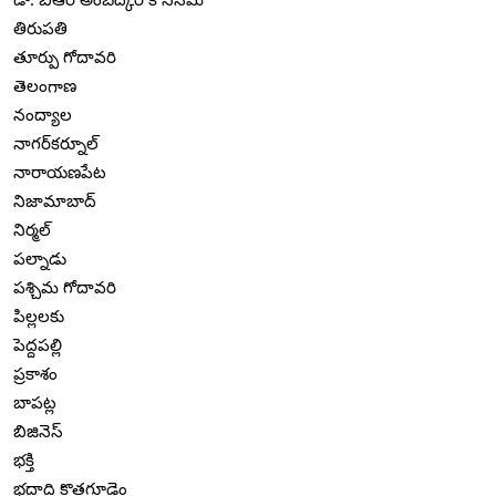
తిరుపతి
తూర్పు గోదావరి
తెలంగాణ
నంద్యాల
నాగర్‌కర్నూల్
నారాయణపేట
నిజామాబాద్
నిర్మల్
పల్నాడు
పశ్చిమ గోదావరి
పిల్లలకు
పెద్దపల్లి
ప్రకాశం
బాపట్ల
బిజినెస్
భక్తి
భద్రాద్రి కొత్తగూడెం