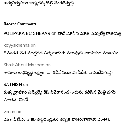
కార్యనిర్వహణ కార్యదర్శి కొట్టే వెంకటేశ్వర్లు
Recent Comments
KOLIPAKA BC SHEKAR
on
పాడే మోసిన మాజీ ఎమ్మెల్యే రాజయ్య
koyyakrishna
on
దివంగత నేత ముద్రగడ పద్మనాభంకు పలువురు నాయకుల సంతాపం
Shaik Abdul Mazeed
on
గ్రామాల అభివృద్దె లక్ష్యం…….గడివేముల ఎంపీడీఓ వాసుదేవగుప్తా
SATHISH
on
కుత్బుల్లాపూర్ ఎమ్మెల్యే కేపీ వివేకానంద గారును కలిసిన మైత్రి నగర్
నూతన కమిటీ
viman
on
మెగా పీటీఎం 3.1కు తల్లిదండ్రులు తప్పక హాజరుకావాలి: ఎంఈఓ