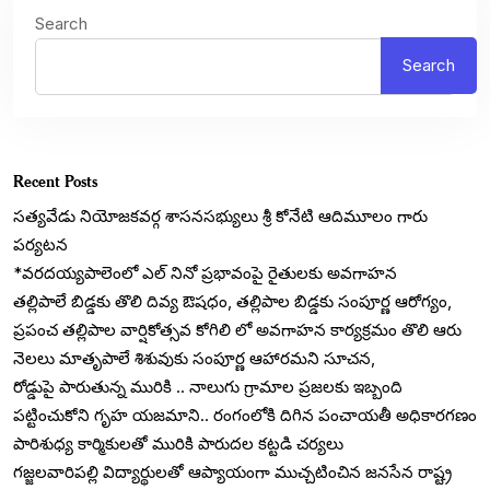
Search
Search
Recent Posts
సత్యవేడు నియోజకవర్గ శాసనసభ్యులు శ్రీ కోనేటి ఆదిమూలం గారు
పర్యటన
*వరదయ్యపాలెంలో ఎల్ నినో ప్రభావంపై రైతులకు అవగాహన
తల్లిపాలే బిడ్డకు తొలి దివ్య ఔషధం, తల్లిపాల బిడ్డకు సంపూర్ణ ఆరోగ్యం,
ప్రపంచ తల్లిపాల వార్షికోత్సవ కోగిలి లో అవగాహన కార్యక్రమం తొలి ఆరు
నెలలు మాతృపాలే శిశువుకు సంపూర్ణ ఆహారమని సూచన,
రోడ్డుపై పారుతున్న మురికి .. నాలుగు గ్రామాల ప్రజలకు ఇబ్బంది
పట్టించుకోని గృహ యజమాని.. రంగంలోకి దిగిన పంచాయతీ అధికారగణం
పారిశుధ్య కార్మికులతో మురికి పారుదల కట్టడి చర్యలు
గజ్జలవారిపల్లి విద్యార్థులతో ఆప్యాయంగా ముచ్చటించిన జనసేన రాష్ట్ర