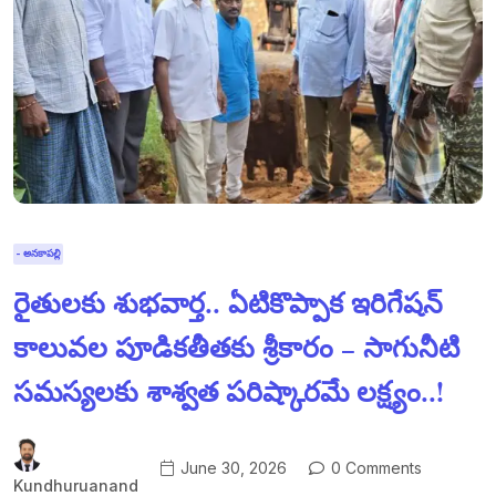
- అనకాపల్లి
రైతులకు శుభవార్త.. ఏటికొప్పాక ఇరిగేషన్
కాలువల పూడికతీతకు శ్రీకారం – సాగునీటి
సమస్యలకు శాశ్వత పరిష్కారమే లక్ష్యం..!
June 30, 2026
0 Comments
Kundhuruanand