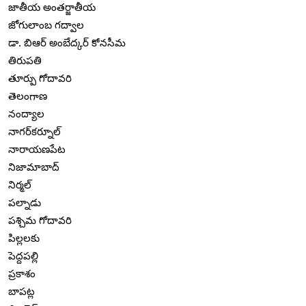
జాతీయ అంతర్జాతీయ
జోగులాంబ గద్వాల
డా. బిఆర్ అంబేద్కర్ కోనసీమ
తిరుపతి
తూర్పు గోదావరి
తెలంగాణ
నంద్యాల
నాగర్‌కర్నూల్
నారాయణపేట
నిజామాబాద్
నిర్మల్
పల్నాడు
పశ్చిమ గోదావరి
పిల్లలకు
పెద్దపల్లి
ప్రకాశం
బాపట్ల