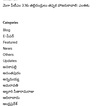
మెగా పీటీఎం 3.1కు తల్లిదండ్రులు తప్పక హాజరుకావాలి: ఎంఈఓ
Categories
Blog
E-పేపర్
Featured
News
Others
Updates
అనకాపల్లి
అనంతపురం
అన్నమయ్య
అమరావతి
అల్లూరి సీతారామరాజు
ఆదిలాబాదు
ఆంధ్రప్రదేశ్