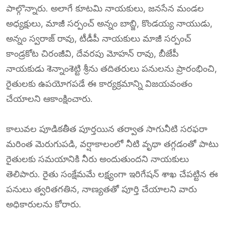
పాల్గొన్నారు. అలాగే కూటమి నాయకులు, జనసేన మండల
అధ్యక్షులు, మాజీ సర్పంచ్ అన్నం బాబ్జి, కొండయ్య నాయుడు,
అన్నం స్వరాజ్ రావు, టీడీపీ నాయకులు మాజీ సర్పంచ్
కాండ్రకోట చిరంజీవి, దేవరపు మోహన్ రావు, బీజేపీ
నాయకుడు శెన్నాంశెట్టి శ్రీను తదితరులు పనులను ప్రారంభించి,
రైతులకు ఉపయోగపడే ఈ కార్యక్రమాన్ని విజయవంతం
చేయాలని ఆకాంక్షించారు.
కాలువల పూడికతీత పూర్తయిన తర్వాత సాగునీటి సరఫరా
మరింత మెరుగుపడి, వర్షాకాలంలో నీటి వృథా తగ్గడంతో పాటు
రైతులకు సమయానికి నీరు అందుతుందని నాయకులు
తెలిపారు. రైతు సంక్షేమమే లక్ష్యంగా ఇరిగేషన్ శాఖ చేపట్టిన ఈ
పనులు త్వరితగతిన, నాణ్యతతో పూర్తి చేయాలని వారు
అధికారులను కోరారు.