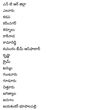
ఎన్ టి ఆర్ జిల్లా
ఎలూరు
కడప
కరీంనగర్
కర్నూలు
కాకినాడ
కామారెడ్డి
కుమురం భీమ్ ఆసిఫాబాద్
కృష్ణా
క్రైమ్
ఖమ్మం
గుంటూరు
గూడూరు
చిత్తూరు
జగిత్యాల
జనగాం
జయశంకర్ భూపాలపల్లి