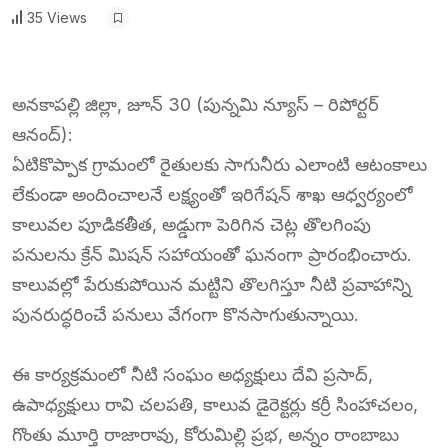
35 Views
అనకాపల్లి జిల్లా, జూన్ 30 (పున్నమి న్యూస్ – రిపోర్టర్
ఆనంద్):
ఏటికొప్పాక గ్రామంలో రైతులకు సాగునీరు ఎలాంటి ఆటంకాలు
లేకుండా అందించాలనే లక్ష్యంతో ఇరిగేషన్ శాఖ ఆధ్వర్యంలో
కాలువల పూడికతీత, అడ్డుగా పెరిగిన చెట్ల తొలగింపు
పనులను క్రేన్ మిషన్ సహాయంతో ఘనంగా ప్రారంభించారు.
కాలువల్లో పేరుకుపోయిన మట్టిని తొలగిస్తూ నీటి ప్రవాహాన్ని
పునరుద్ధరించే పనులు వేగంగా కొనసాగుతున్నాయి.
ఈ కార్యక్రమంలో నీటి సంఘం అధ్యక్షులు దేవి ప్రసాద్,
ఉపాధ్యక్షులు రావి చలపతి, కాలువ డైరెక్టర్లు కర్రీ సింహాచలం,
గొంతు మూర్తి రాజారావు, కోరుమిల్లి ప్రభ, అన్నం రాంబాబు