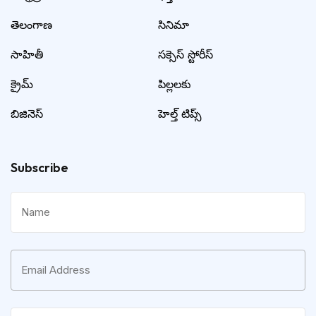
తెలంగాణ
సినిమా
సాహితీ
సక్సెస్ స్టోరీస్
క్రైమ్
పిల్లలకు
బిజినెస్
హెల్త్ టిప్స్
Subscribe