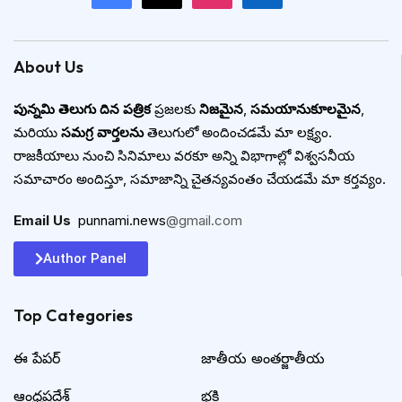
About Us
పున్నమి తెలుగు దిన పత్రిక
ప్రజలకు
నిజమైన
,
సమయానుకూలమైన
,
మరియు
సమగ్ర వార్తలను
తెలుగులో అందించడమే మా లక్ష్యం.
రాజకీయాలు నుంచి సినిమాలు వరకూ అన్ని విభాగాల్లో విశ్వసనీయ
సమాచారం అందిస్తూ, సమాజాన్ని చైతన్యవంతం చేయడమే మా కర్తవ్యం.
Email Us
:
punnami.news
@gmail.com
Author Panel
Top Categories​
ఈ పేపర్
జాతీయ అంతర్జాతీయ
ఆంధ్రప్రదేశ్
భక్తి