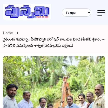
Home
రైతులకు శుభవార్త.. ఏటికొప్పాక ఇరిగేషన్ కాలువల పూడికతీతకు శ్రీకారం –
సాగునీటి సమస్యలకు శాశ్వత పరిష్కారమే లక్ష్యం..!