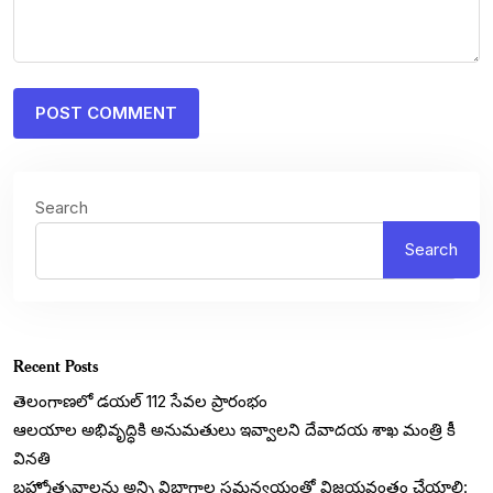
Search
Search
Recent Posts
తెలంగాణలో డయల్‌ 112 సేవల ప్రారంభం
ఆలయాల అభివృద్ధికి అనుమతులు ఇవ్వాలని దేవాదయ శాఖ మంత్రి కీ
వినతి
బ్రహ్మోత్సవాలను అన్ని విభాగాల సమన్వయంతో విజయవంతం చేయాలి: