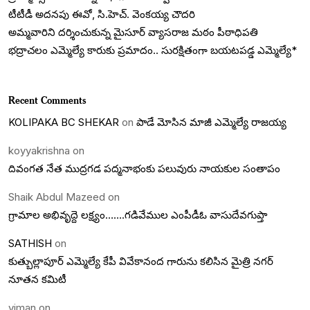
టీటీడీ అదనపు ఈవో, సి.హెచ్. వెంకయ్య చౌదరి
అమ్మవారిని దర్శించుకున్న మైసూర్ వ్యాసరాజ మఠం పీఠాధిపతి
భద్రాచలం ఎమ్మెల్యే కారుకు ప్రమాదం.. సురక్షితంగా బయటపడ్డ ఎమ్మెల్యే*
Recent Comments
KOLIPAKA BC SHEKAR
on
పాడే మోసిన మాజీ ఎమ్మెల్యే రాజయ్య
koyyakrishna
on
దివంగత నేత ముద్రగడ పద్మనాభంకు పలువురు నాయకుల సంతాపం
Shaik Abdul Mazeed
on
గ్రామాల అభివృద్దె లక్ష్యం…….గడివేముల ఎంపీడీఓ వాసుదేవగుప్తా
SATHISH
on
కుత్బుల్లాపూర్ ఎమ్మెల్యే కేపీ వివేకానంద గారును కలిసిన మైత్రి నగర్
నూతన కమిటీ
viman
on