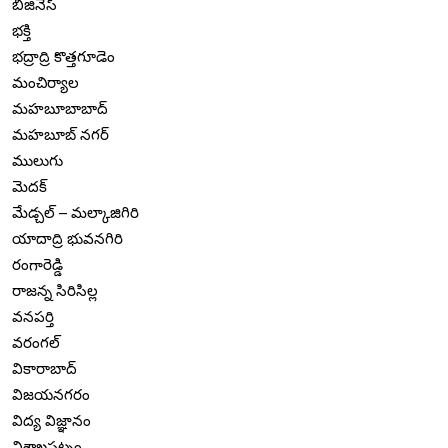
బిజినెస్
భక్తి
భద్రాద్రి కొత్తగూడెం
మంచిర్యాల
మహబూబాబాద్
మహబూబ్ నగర్
ములుగు
మెదక్
మేడ్చల్ – మల్కాజిగిరి
యాదాద్రి భువనగిరి
రంగారెడ్డి
రాజన్న సిరిసిల్ల
వనపర్తి
వరంగల్
వికారాబాద్
విజయనగరం
విద్య విజ్ఞానం
విశాఖపట్నం