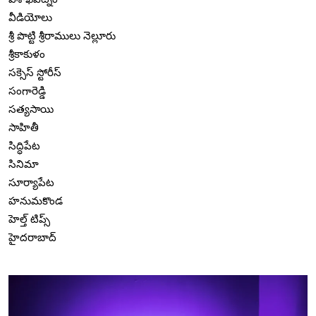
వీడియోలు
శ్రీ పొట్టి శ్రీరాములు నెల్లూరు
శ్రీకాకుళం
సక్సెస్ స్టోరీస్
సంగారెడ్డి
సత్యసాయి
సాహితీ
సిద్ధిపేట
సినిమా
సూర్యాపేట
హనుమకొండ
హెల్త్ టిప్స్
హైదరాబాద్