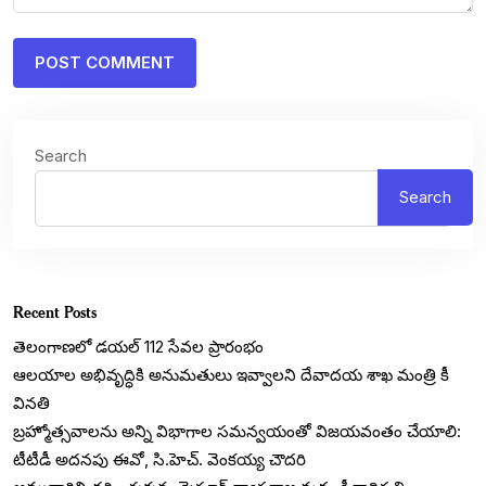
Search
Search
Recent Posts
తెలంగాణలో డయల్‌ 112 సేవల ప్రారంభం
ఆలయాల అభివృద్ధికి అనుమతులు ఇవ్వాలని దేవాదయ శాఖ మంత్రి కీ
వినతి
బ్రహ్మోత్సవాలను అన్ని విభాగాల సమన్వయంతో విజయవంతం చేయాలి:
టీటీడీ అదనపు ఈవో, సి.హెచ్. వెంకయ్య చౌదరి