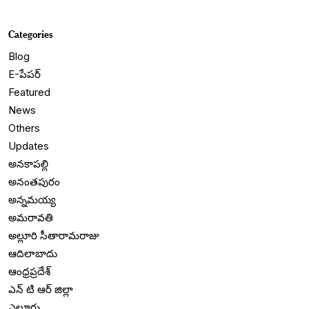
Categories
Blog
E-పేపర్
Featured
News
Others
Updates
అనకాపల్లి
అనంతపురం
అన్నమయ్య
అమరావతి
అల్లూరి సీతారామరాజు
ఆదిలాబాదు
ఆంధ్రప్రదేశ్
ఎన్ టి ఆర్ జిల్లా
ఎలూరు