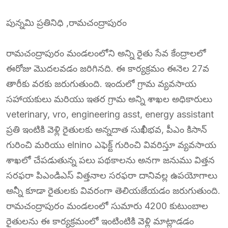
పున్నమి ప్రతినిధి ,రామచంద్రాపురం
రామచంద్రాపురం మండలంలోని అన్ని రైతు సేవ కేంద్రాలలో
ఈరోజు మొదలవడం జరిగినది. ఈ కార్యక్రమం ఈనెల 27వ
తారీకు వరకు జరుగుతుంది. ఇందులో గ్రామ వ్యవసాయ
సహాయకులు మరియు ఇతర గ్రామ అన్ని శాఖల అధికారులు
veterinary, vro, engineering asst, energy assistant
ప్రతి ఇంటికి వెళ్లి రైతులకు అన్నదాత సుఖీభవ, పీఎం కిసాన్
గురించి మరియు elnino ఎఫెక్ట్ గురించి వివరిస్తూ వ్యవసాయ
శాఖలో చేపడుతున్న పలు పథకాలను అనగా జనుము విత్తన
సరఫరా పిఎండిఎస్ విత్తనాల సరఫరా దానివల్ల ఉపయోగాలు
అన్నీ కూడా రైతులకు వివరంగా తెలియజేయడం జరుగుతుంది.
రామచంద్రాపురం మండలంలో సుమారు 4200 కుటుంబాల
రైతులను ఈ కార్యక్రమంలో ఇంటింటికి వెళ్లి మాట్లాడడం