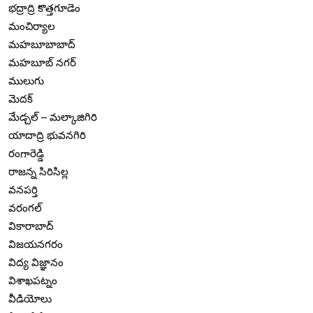
భద్రాద్రి కొత్తగూడెం
మంచిర్యాల
మహబూబాబాద్
మహబూబ్ నగర్
ములుగు
మెదక్
మేడ్చల్ – మల్కాజిగిరి
యాదాద్రి భువనగిరి
రంగారెడ్డి
రాజన్న సిరిసిల్ల
వనపర్తి
వరంగల్
వికారాబాద్
విజయనగరం
విద్య విజ్ఞానం
విశాఖపట్నం
వీడియోలు