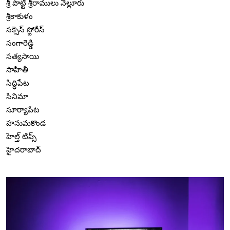
శ్రీ పొట్టి శ్రీరాములు నెల్లూరు
శ్రీకాకుళం
సక్సెస్ స్టోరీస్
సంగారెడ్డి
సత్యసాయి
సాహితీ
సిద్ధిపేట
సినిమా
సూర్యాపేట
హనుమకొండ
హెల్త్ టిప్స్
హైదరాబాద్