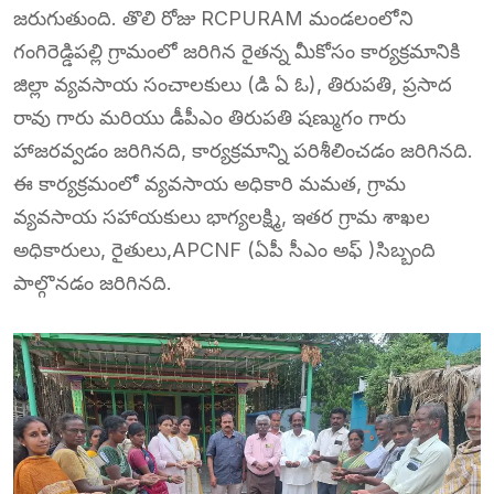
జరుగుతుంది. తొలి రోజు RCPURAM మండలంలోని
గంగిరెడ్డిపల్లి గ్రామంలో జరిగిన రైతన్న మీకోసం కార్యక్రమానికి
జిల్లా వ్యవసాయ సంచాలకులు (డి ఏ ఓ), తిరుపతి, ప్రసాద
రావు గారు మరియు డీపీఎం తిరుపతి షణ్ముగం గారు
హాజరవ్వడం జరిగినది, కార్యక్రమాన్ని పరిశీలించడం జరిగినది.
ఈ కార్యక్రమంలో వ్యవసాయ అధికారి మమత, గ్రామ
వ్యవసాయ సహాయకులు భాగ్యలక్ష్మి, ఇతర గ్రామ శాఖల
అధికారులు, రైతులు,APCNF (ఏపీ సీఎం అఫ్ )సిబ్బంది
పాల్గొనడం జరిగినది.