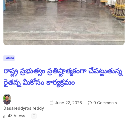
- తిరుపతి
రాష్ట్ర ప్రభుత్వం ప్రతిష్టాత్మకంగా చేపట్టుతున్న
రైతన్న మీకోసం కార్యక్రమం
June 22, 2026
0 Comments
Dasareddyrosireddy
43 Views