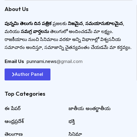
About Us
పున్నమి తెలుగు దిన పత్రిక
ప్రజలకు
నిజమైన
,
సమయానుకూలమైన
,
మరియు
సమగ్ర వార్తలను
తెలుగులో అందించడమే మా లక్ష్యం.
రాజకీయాలు నుంచి సినిమాలు వరకూ అన్ని విభాగాల్లో విశ్వసనీయ
సమాచారం అందిస్తూ, సమాజాన్ని చైతన్యవంతం చేయడమే మా కర్తవ్యం.
Email Us
:
punnami.news
@gmail.com
Author Panel
Top Categories​
ఈ పేపర్
జాతీయ అంతర్జాతీయ
ఆంధ్రప్రదేశ్
భక్తి
తెలంగాణ
సినిమా