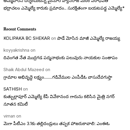
అమ్మవారిని దర్శించుకున్న మైసూర్ వ్యాసరాజ మఠం పీఠాధిపతి
భద్రాచలం ఎమ్మెల్యే కారుకు ప్రమాదం.. సురక్షితంగా బయటపడ్డ ఎమ్మెల్యే*
Recent Comments
KOLIPAKA BC SHEKAR
on
పాడే మోసిన మాజీ ఎమ్మెల్యే రాజయ్య
koyyakrishna
on
దివంగత నేత ముద్రగడ పద్మనాభంకు పలువురు నాయకుల సంతాపం
Shaik Abdul Mazeed
on
గ్రామాల అభివృద్దె లక్ష్యం…….గడివేముల ఎంపీడీఓ వాసుదేవగుప్తా
SATHISH
on
కుత్బుల్లాపూర్ ఎమ్మెల్యే కేపీ వివేకానంద గారును కలిసిన మైత్రి నగర్
నూతన కమిటీ
viman
on
మెగా పీటీఎం 3.1కు తల్లిదండ్రులు తప్పక హాజరుకావాలి: ఎంఈఓ