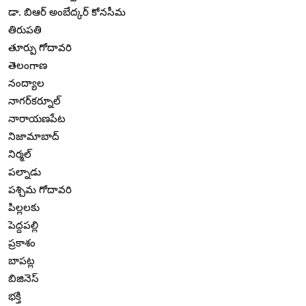
డా. బిఆర్ అంబేద్కర్ కోనసీమ
తిరుపతి
తూర్పు గోదావరి
తెలంగాణ
నంద్యాల
నాగర్‌కర్నూల్
నారాయణపేట
నిజామాబాద్
నిర్మల్
పల్నాడు
పశ్చిమ గోదావరి
పిల్లలకు
పెద్దపల్లి
ప్రకాశం
బాపట్ల
బిజినెస్
భక్తి