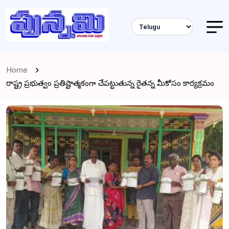
Home
రాష్ట్ర ప్రభుత్వం ప్రతిష్టాత్మకంగా చేపట్టుతున్న రైతన్న మీకోసం కార్యక్రమం