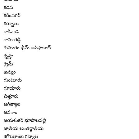
కడప
కరీంనగర్
కర్నూలు
కాకినాడ
కామారెడ్డి
కుమురం భీమ్ ఆసిఫాబాద్
కృష్ణా
క్రైమ్
ఖమ్మం
గుంటూరు
గూడూరు
చిత్తూరు
జగిత్యాల
జనగాం
జయశంకర్ భూపాలపల్లి
జాతీయ అంతర్జాతీయ
జోగులాంబ గద్వాల