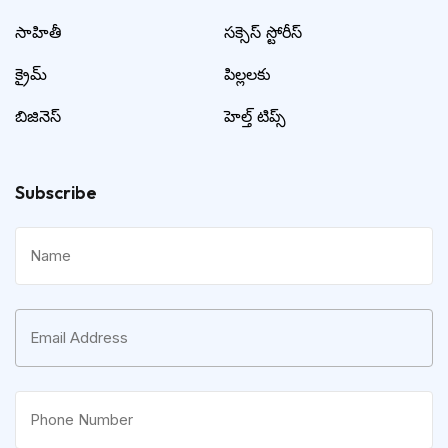
సాహితీ
సక్సెస్ స్టోరీస్
క్రైమ్
పిల్లలకు
బిజినెస్
హెల్త్ టిప్స్
Subscribe