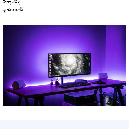
హెల్త్ టిప్స్
హైదరాబాద్