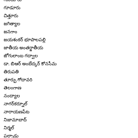
గూడూరు
చిత్తూరు
జగిత్యాల
జనగాం
జయశంకర్ భూపాలపల్లి
జాతీయ అంతర్జాతీయ
జోగులాంబ గద్వాల
డా. బిఆర్ అంబేద్కర్ కోనసీమ
తిరుపతి
తూర్పు గోదావరి
తెలంగాణ
నంద్యాల
నాగర్‌కర్నూల్
నారాయణపేట
నిజామాబాద్
నిర్మల్
పల్నాడు