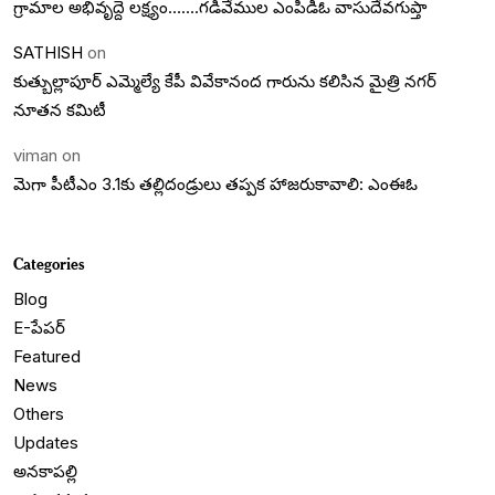
గ్రామాల అభివృద్దె లక్ష్యం…….గడివేముల ఎంపీడీఓ వాసుదేవగుప్తా
SATHISH
on
కుత్బుల్లాపూర్ ఎమ్మెల్యే కేపీ వివేకానంద గారును కలిసిన మైత్రి నగర్
నూతన కమిటీ
viman
on
మెగా పీటీఎం 3.1కు తల్లిదండ్రులు తప్పక హాజరుకావాలి: ఎంఈఓ
Categories
Blog
E-పేపర్
Featured
News
Others
Updates
అనకాపల్లి