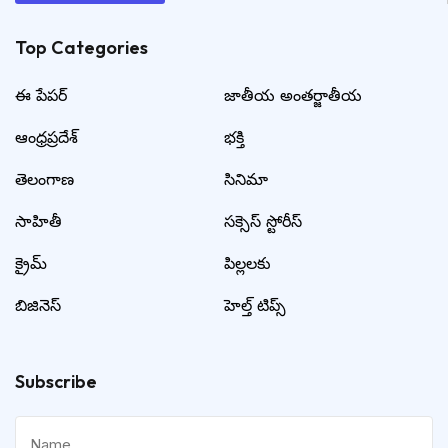
Top Categories​
ఈ పేపర్
జాతీయ అంతర్జాతీయ
ఆంధ్రప్రదేశ్
భక్తి
తెలంగాణ
సినిమా
సాహితీ
సక్సెస్ స్టోరీస్
క్రైమ్
పిల్లలకు
బిజినెస్
హెల్త్ టిప్స్
Subscribe