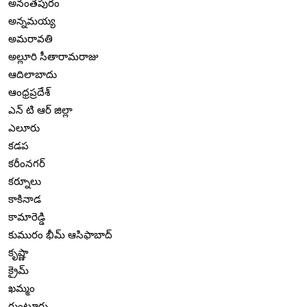
అనంతపురం
అన్నమయ్య
అమరావతి
అల్లూరి సీతారామరాజు
ఆదిలాబాదు
ఆంధ్రప్రదేశ్
ఎన్ టి ఆర్ జిల్లా
ఎలూరు
కడప
కరీంనగర్
కర్నూలు
కాకినాడ
కామారెడ్డి
కుమురం భీమ్ ఆసిఫాబాద్
కృష్ణా
క్రైమ్
ఖమ్మం
గుంటూరు