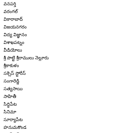
వనపర్తి
వరంగల్
వికారాబాద్
విజయనగరం
విద్య విజ్ఞానం
విశాఖపట్నం
వీడియోలు
శ్రీ పొట్టి శ్రీరాములు నెల్లూరు
శ్రీకాకుళం
సక్సెస్ స్టోరీస్
సంగారెడ్డి
సత్యసాయి
సాహితీ
సిద్ధిపేట
సినిమా
సూర్యాపేట
హనుమకొండ