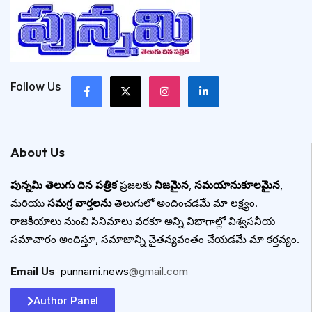
Follow Us
About Us
పున్నమి తెలుగు దిన పత్రిక
ప్రజలకు
నిజమైన
,
సమయానుకూలమైన
,
మరియు
సమగ్ర వార్తలను
తెలుగులో అందించడమే మా లక్ష్యం.
రాజకీయాలు నుంచి సినిమాలు వరకూ అన్ని విభాగాల్లో విశ్వసనీయ
సమాచారం అందిస్తూ, సమాజాన్ని చైతన్యవంతం చేయడమే మా కర్తవ్యం.
Email Us
:
punnami.news
@gmail.com
Author Panel