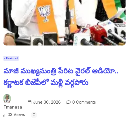
- Featured
మాజీ ముఖ్యమంత్రి పేరిట వైరల్ ఆడియో..
కర్ణాటక బీజేపీలో మళ్లీ వర్గపోరు
June 30, 2026
0 Comments
Tmanasa
33 Views