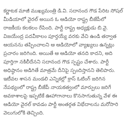
కర్ణాటక మాజీ ముఖ్యమంత్రి డి.వి. సదానంద గౌడ పేరిట సోషల్
మీడియాలో వైరల్ అయిన ఓ ఆడియో రాష్ట్ర బీజేపీలో
రాజకీయ కలకలం రేపింది. పార్టీ రాష్ట్ర అధ్యక్షుడు బి.వై.
విజయేంద్ర పదవీకాలం పూర్తయ్యే వరకు వేచి ఉండి తర్వాత
ఆయనను తప్పించాలని ఆ ఆడియోలో వ్యాఖ్యలు ఉన్నట్లు
ప్రచారం జరిగింది. అయితే ఆ ఆడియో తనది కాదని, అది
పూర్తిగా నకిలీదేనని సదానంద గౌడ స్పష్టం చేశారు. పార్టీ
అధిష్ఠానం అడిగితే మాత్రమే దీనిపై స్పందిస్తానని తెలిపారు.
ఇటీవల శాసన మండలి ఎన్నికల్లో క్రాస్‌ ఓటింగ్ జరిగిన
నేపథ్యంలో రాష్ట్ర బీజేపీ నాయకత్వంలో మార్పులు జరిగే
అవకాశాలపై ఇప్పటికే ఊహాగానాలు కొనసాగుతున్న వేళ ఈ
ఆడియో వైరల్ కావడం పార్టీ అంతర్గత విభేదాలను మరోసారి
వెలుగులోకి తెచ్చింది.