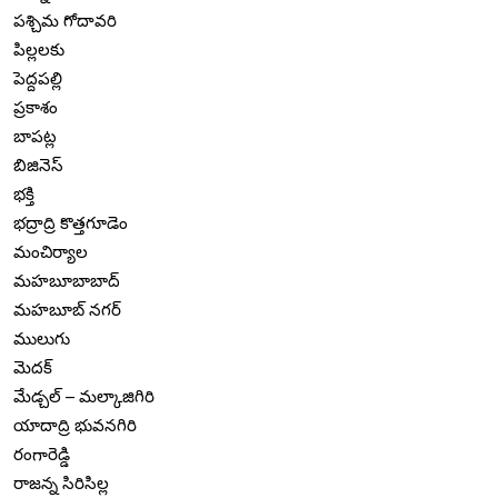
పశ్చిమ గోదావరి
పిల్లలకు
పెద్దపల్లి
ప్రకాశం
బాపట్ల
బిజినెస్
భక్తి
భద్రాద్రి కొత్తగూడెం
మంచిర్యాల
మహబూబాబాద్
మహబూబ్ నగర్
ములుగు
మెదక్
మేడ్చల్ – మల్కాజిగిరి
యాదాద్రి భువనగిరి
రంగారెడ్డి
రాజన్న సిరిసిల్ల