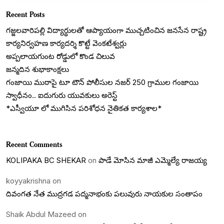
Recent Posts
గజ్జలవారిపల్లి విద్యార్థులతో ఆప్యాయంగా ముచ్చటించిన జనసేన రాష్ట్ర
కార్యనిర్వహణ కార్యదర్శి కొట్టే వెంకటేశ్వర్లు
అప్పలాయగుంట రోడ్డులో కొండ చిలువ
జన్మదిన శుభాకాంక్షలు
గంజాయి ముఠాపై టూ టౌన్ పోలీసుల నజర్ 250 గ్రాముల గంజాయి
స్వాధీనం.. ఐదుగురు యువకులు అరెస్ట్
*ఎస్వీయూ లో ముగిసిన పరిశోధన నైతికత కార్యశాల*
Recent Comments
KOLIPAKA BC SHEKAR
on
పాడే మోసిన మాజీ ఎమ్మెల్యే రాజయ్య
koyyakrishna
on
దివంగత నేత ముద్రగడ పద్మనాభంకు పలువురు నాయకుల సంతాపం
Shaik Abdul Mazeed
on