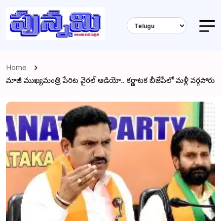
Home
మాజీ ముఖ్యమంత్రి పేరిట వైరల్ ఆడియో.. కర్ణాటక బీజేపీలో మళ్లీ వర్గపోరు