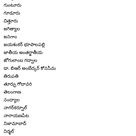
గుంటూరు
గూడూరు
చిత్తూరు
జగిత్యాల
జనగాం
జయశంకర్ భూపాలపల్లి
జాతీయ అంతర్జాతీయ
జోగులాంబ గద్వాల
డా. బిఆర్ అంబేద్కర్ కోనసీమ
తిరుపతి
తూర్పు గోదావరి
తెలంగాణ
నంద్యాల
నాగర్‌కర్నూల్
నారాయణపేట
నిజామాబాద్
నిర్మల్