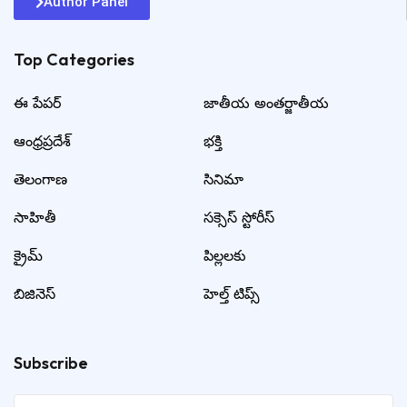
Author Panel
Top Categories​
ఈ పేపర్
జాతీయ అంతర్జాతీయ
ఆంధ్రప్రదేశ్
భక్తి
తెలంగాణ
సినిమా
సాహితీ
సక్సెస్ స్టోరీస్
క్రైమ్
పిల్లలకు
బిజినెస్
హెల్త్ టిప్స్
Subscribe