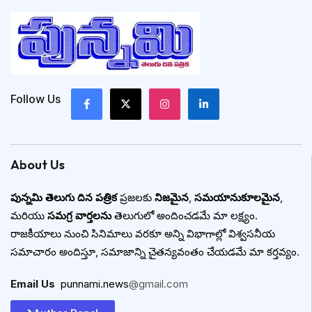
Follow Us
About Us
పున్నమి తెలుగు దిన పత్రిక
ప్రజలకు
నిజమైన
,
సమయానుకూలమైన
,
మరియు
సమగ్ర వార్తలను
తెలుగులో అందించడమే మా లక్ష్యం.
రాజకీయాలు నుంచి సినిమాలు వరకూ అన్ని విభాగాల్లో విశ్వసనీయ
సమాచారం అందిస్తూ, సమాజాన్ని చైతన్యవంతం చేయడమే మా కర్తవ్యం.
Email Us
:
punnami.news
@gmail.com