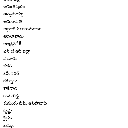
అనంతపురం
అన్నమయ్య
అమరావతి
అల్లూరి సీతారామరాజు
ఆదిలాబాదు
ఆంధ్రప్రదేశ్
ఎన్ టి ఆర్ జిల్లా
ఎలూరు
కడప
కరీంనగర్
కర్నూలు
కాకినాడ
కామారెడ్డి
కుమురం భీమ్ ఆసిఫాబాద్
కృష్ణా
క్రైమ్
ఖమ్మం