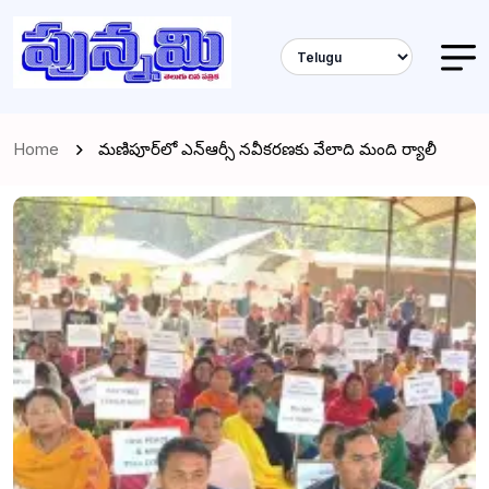
Home
మణిపూర్‌లో ఎన్ఆర్సీ నవీకరణకు వేలాది మంది ర్యాలీ