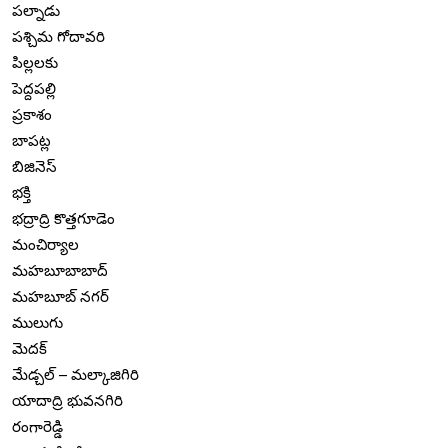
పల్నాడు
పశ్చిమ గోదావరి
పిల్లలకు
పెద్దపల్లి
ప్రకాశం
బాపట్ల
బిజినెస్
భక్తి
భద్రాద్రి కొత్తగూడెం
మంచిర్యాల
మహబూబాబాద్
మహబూబ్ నగర్
ములుగు
మెదక్
మేడ్చల్ – మల్కాజిగిరి
యాదాద్రి భువనగిరి
రంగారెడ్డి