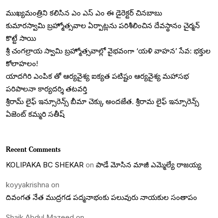
ముఖ్యమంత్రిని కలిసిన ఎం ఎస్ ఎం ఈ డైరెక్టర్ చినబాబు
కుమారస్వామి బ్రహ్మోత్సవాల ఏర్పాట్లను పరిశీలించిన దేవస్థానం చైర్మన్
కొట్టే సాయి
శ్రీ చంగల్రాయ స్వామి బ్రహ్మోత్సవాల్లో వైభవంగా ‘యళి వాహన’ సేవ: భక్తుల
కోలాహలం!
యాదగిరి ఎంపిక తో ఆర్యవైశ్య ఐక్యత పటిష్టం ఆర్యవైశ్య మహాసభ
పరిపాలనా కార్యదర్శి తటవర్తి
శ్రీరామ్ లైఫ్ ఇన్సూరెన్స్ బీమా చెక్కు అందజేత. శ్రీరామ లైఫ్ ఇన్సూరెన్స్
ఏజెంట్ కమ్మరి సతీష్
Recent Comments
KOLIPAKA BC SHEKAR
on
పాడే మోసిన మాజీ ఎమ్మెల్యే రాజయ్య
koyyakrishna
on
దివంగత నేత ముద్రగడ పద్మనాభంకు పలువురు నాయకుల సంతాపం
Shaik Abdul Mazeed
on