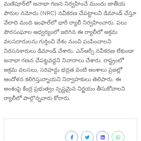
మణిపూర్‌లో జనాభా గణన నిర్వహించే ముందు జాతీయ
పౌరుల నమోదు (NRC) నవీకరణ చేపట్టాలని డిమాండ్ చేస్తూ
వేలాది మంది ఇంఫాల్‌లో భారీ ర్యాలీ నిర్వహించారు. పలు
పౌరసంఘాల ఆధ్వర్యంలో జరిగిన ఈ ర్యాలీలో అక్రమ
వలసదారులను గుర్తించి దేశం నుంచి పంపించాలని
నిరసనకారులు డిమాండ్ చేశారు. ఎన్ఆర్సీ నవీకరణ లేకుండా
జనాభా గణన చేపట్టవద్దని నినాదాలు చేశారు. రాష్ట్రంలో
అక్రమ వలసలు, సరిహద్దు భద్రత వంటి అంశాలు ప్రజల్లో
ఆందోళన కలిగిస్తున్నాయని నిర్వాహకులు తెలిపారు. ఈ
అంశంపై కేంద్ర ప్రభుత్వం స్పష్టమైన నిర్ణయం తీసుకోవాలని
ర్యాలీలో పాల్గొన్నవారు కోరారు.