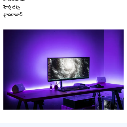
హెల్త్ టిప్స్
హైదరాబాద్