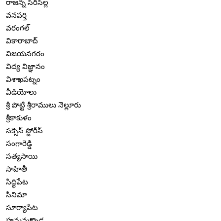
రాజన్న సిరిసిల్ల
వనపర్తి
వరంగల్
వికారాబాద్
విజయనగరం
విద్య విజ్ఞానం
విశాఖపట్నం
వీడియోలు
శ్రీ పొట్టి శ్రీరాములు నెల్లూరు
శ్రీకాకుళం
సక్సెస్ స్టోరీస్
సంగారెడ్డి
సత్యసాయి
సాహితీ
సిద్ధిపేట
సినిమా
సూర్యాపేట
హనుమకొండ