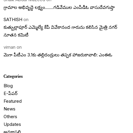
గ్రామాల అభివృద్దె లక్ష్యం…….గడివేముల ఎంపీడీఓ వాసుదేవగుప్తా
SATHISH
on
కుత్బుల్లాపూర్ ఎమ్మెల్యే కేపీ వివేకానంద గారును కలిసిన మైత్రి నగర్
నూతన కమిటీ
viman
on
మెగా పీటీఎం 3.1కు తల్లిదండ్రులు తప్పక హాజరుకావాలి: ఎంఈఓ
Categories
Blog
E-పేపర్
Featured
News
Others
Updates
అనకాపల్లి