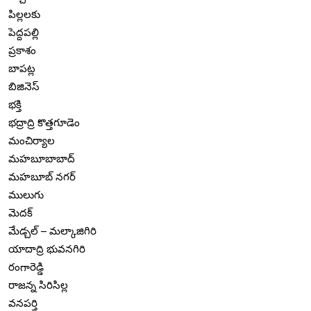
పిల్లలకు
పెద్దపల్లి
ప్రకాశం
బాపట్ల
బిజినెస్
భక్తి
భద్రాద్రి కొత్తగూడెం
మంచిర్యాల
మహబూబాబాద్
మహబూబ్ నగర్
ములుగు
మెదక్
మేడ్చల్ – మల్కాజిగిరి
యాదాద్రి భువనగిరి
రంగారెడ్డి
రాజన్న సిరిసిల్ల
వనపర్తి