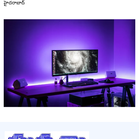
హైదరాబాద్