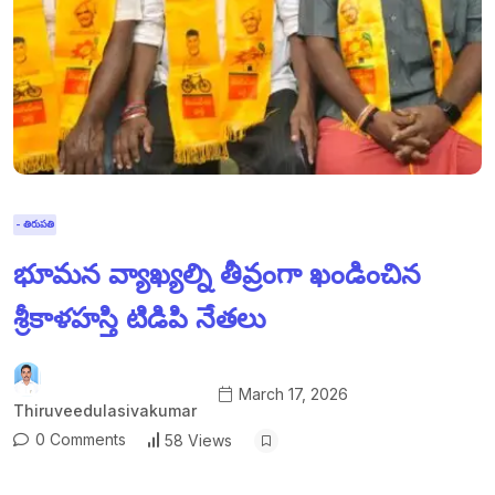
- తిరుపతి
భూమన వ్యాఖ్యల్ని తీవ్రంగా ఖండించిన
శ్రీకాళహస్తి టిడిపి నేతలు
March 17, 2026
Thiruveedulasivakumar
0 Comments
58 Views