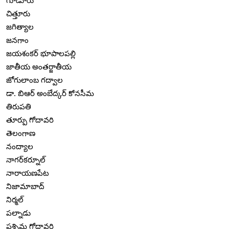
గూడూరు
చిత్తూరు
జగిత్యాల
జనగాం
జయశంకర్ భూపాలపల్లి
జాతీయ అంతర్జాతీయ
జోగులాంబ గద్వాల
డా. బిఆర్ అంబేద్కర్ కోనసీమ
తిరుపతి
తూర్పు గోదావరి
తెలంగాణ
నంద్యాల
నాగర్‌కర్నూల్
నారాయణపేట
నిజామాబాద్
నిర్మల్
పల్నాడు
పశ్చిమ గోదావరి