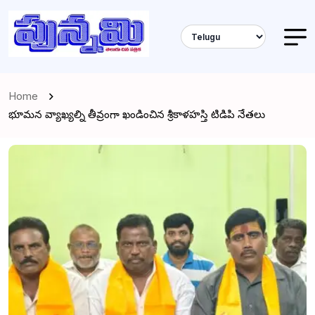
Home
భూమన వ్యాఖ్యల్ని తీవ్రంగా ఖండించిన శ్రీకాళహస్తి టిడిపి నేతలు