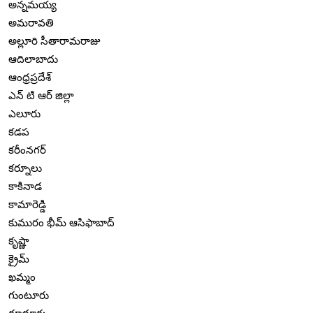
అన్నమయ్య
అమరావతి
అల్లూరి సీతారామరాజు
ఆదిలాబాదు
ఆంధ్రప్రదేశ్
ఎన్ టి ఆర్ జిల్లా
ఎలూరు
కడప
కరీంనగర్
కర్నూలు
కాకినాడ
కామారెడ్డి
కుమురం భీమ్ ఆసిఫాబాద్
కృష్ణా
క్రైమ్
ఖమ్మం
గుంటూరు