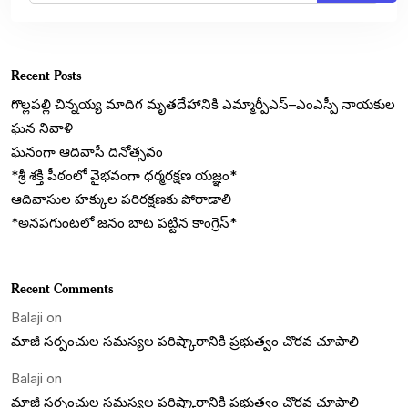
Recent Posts
గొల్లపల్లి చిన్నయ్య మాదిగ మృతదేహానికి ఎమ్మార్పీఎస్‌–ఎంఎస్పీ నాయకుల
ఘన నివాళి
ఘనంగా ఆదివాసీ దినోత్సవం
*శ్రీ శక్తి పీఠంలో వైభవంగా ధర్మరక్షణ యజ్ఞం*
ఆదివాసుల హక్కుల పరిరక్షణకు పోరాడాలి
*అనపగుంటలో జనం బాట పట్టిన కాంగ్రెస్*
Recent Comments
Balaji
on
మాజీ సర్పంచుల సమస్యల పరిష్కారానికి ప్రభుత్వం చొరవ చూపాలి
Balaji
on
మాజీ సర్పంచుల సమస్యల పరిష్కారానికి ప్రభుత్వం చొరవ చూపాలి