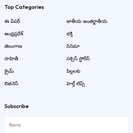
Top Categories​
ఈ పేపర్
జాతీయ అంతర్జాతీయ
ఆంధ్రప్రదేశ్
భక్తి
తెలంగాణ
సినిమా
సాహితీ
సక్సెస్ స్టోరీస్
క్రైమ్
పిల్లలకు
బిజినెస్
హెల్త్ టిప్స్
Subscribe