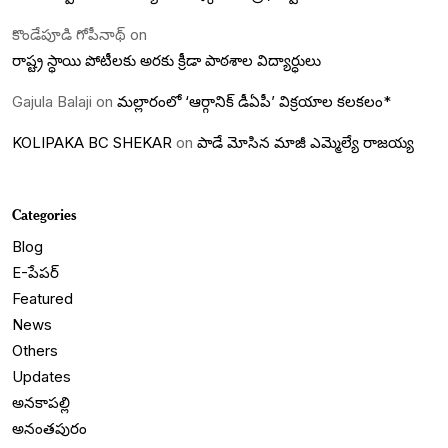
కొండేపూడి గోపీనాథ్
on
రాష్ట్ర స్ధాయి పోటీలకు అరకు క్రీడా పాఠశాల విద్యార్ధులు
Gajula Balaji
on
మల్లారంలో ‘ఆర్గానిక్ డీఏపీ’ విక్రయాల కలకలం*
KOLIPAKA BC SHEKAR
on
పాడే మోసిన మాజీ ఎమ్మెల్యే రాజయ్య
Categories
Blog
E-పేపర్
Featured
News
Others
Updates
అనకాపల్లి
అనంతపురం