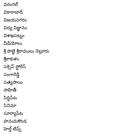
వరంగల్
వికారాబాద్
విజయనగరం
విద్య విజ్ఞానం
విశాఖపట్నం
వీడియోలు
శ్రీ పొట్టి శ్రీరాములు నెల్లూరు
శ్రీకాకుళం
సక్సెస్ స్టోరీస్
సంగారెడ్డి
సత్యసాయి
సాహితీ
సిద్ధిపేట
సినిమా
సూర్యాపేట
హనుమకొండ
హెల్త్ టిప్స్