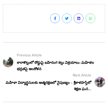
Previous Article
కారాకొల్లులో రోడ్డుపై బహిరంగ కల్లు విక్రయాలు–మహిళల
భద్రతపై ఆందోళన
Next Article
మహిళా విద్యార్థినులకు ఆత్మరక్షణలో నైపుణ్యం – శ్రీకాళహస్తిలో
శిక్షణ ఘన...