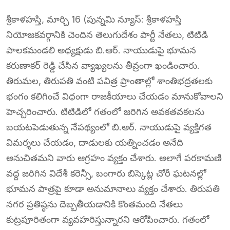
శ్రీకాళహస్తి, మార్చి 16 (పున్నమి న్యూస్: శ్రీకాళహస్తి
నియోజకవర్గానికి చెందిన తెలుగుదేశం పార్టీ నేతలు, టిటిడి
పాలకమండలి అధ్యక్షుడు బి.ఆర్. నాయుడుపై భూమన
కరుణాకర్ రెడ్డి చేసిన వ్యాఖ్యలను తీవ్రంగా ఖండించారు.
తిరుమల, తిరుపతి వంటి పవిత్ర ప్రాంతాల్లో శాంతిభద్రతలకు
భంగం కలిగించే విధంగా రాజకీయాలు చేయడం మానుకోవాలని
హెచ్చరించారు. టిటిడిలో గతంలో జరిగిన అవకతవకలను
బయటపెడుతున్న నేపథ్యంలో బి.ఆర్. నాయుడుపై వ్యక్తిగత
విమర్శలు చేయడం, దాడులకు యత్నించడం అనేది
అనుచితమని వారు ఆగ్రహం వ్యక్తం చేశారు. అలాగే పరకామణి
వద్ద జరిగిన విదేశీ కరెన్సీ, బంగారు బిస్కెట్ల చోరీ ఘటనల్లో
భూమన పాత్రపై కూడా అనుమానాలు వ్యక్తం చేశారు. తిరుపతి
నగర ప్రతిష్ఠను దెబ్బతీయడానికి కొంతమంది నేతలు
కుట్రపూరితంగా వ్యవహరిస్తున్నారని ఆరోపించారు. గతంలో