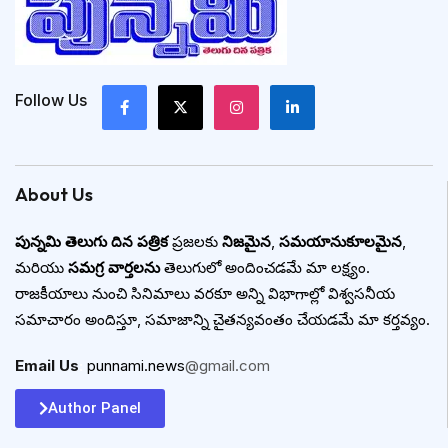
Follow Us
About Us
పున్నమి తెలుగు దిన పత్రిక
ప్రజలకు
నిజమైన
,
సమయానుకూలమైన
,
మరియు
సమగ్ర వార్తలను
తెలుగులో అందించడమే మా లక్ష్యం.
రాజకీయాలు నుంచి సినిమాలు వరకూ అన్ని విభాగాల్లో విశ్వసనీయ
సమాచారం అందిస్తూ, సమాజాన్ని చైతన్యవంతం చేయడమే మా కర్తవ్యం.
Email Us
:
punnami.news
@gmail.com
Author Panel