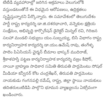
టిటిడి వ్యవహారాల్లో జరిగిన అక్రమాలు వెలుగులోకి
వస్తుండటంతోనే ఈ విధమైన ఆరోపణలు, ఉద్రిక్తతలు
సృష్టిస్తున్నారని పేర్కొన్నారు. ఈ సమావేశంలో తెలుగుదేశం
పార్టీ రాష్ట్ర కార్యదర్శి డా.జి.దశరథాచారి, వన్నెకుల క్షత్రియ
సంక్షేమం, అభివృద్ధి కార్పొరేషన్ డైరెక్టర్ మిన్నల్ రవి, గిరిజన
సలహా మండలి సభ్యులు యం.సుబ్బయ్య, బిసి విభాగం రాష్ట్ర
కార్యనిర్వాహక కార్యదర్శి డా.యం.ఉమేష్ రావు, తంగేళ్ళ
పాలెం పిఏసియస్ ఛైర్మన్ బీమాల భాస్కర్ ముదిరాజ్,
శ్రీకాళహస్తి పట్టణ కార్యనిర్వాహక కార్యదర్శి వజ్రం కిషోర్,
నాయీ బ్రాహ్మణ సాధికార సమితి తిరుపతి పార్లమెంటు సోషల్
మీడియా కన్వీనర్‌ కోట చంద్రశేఖర్, తిరుపతి పార్లమెంటు
నాయకుడు గంగనపల్లి రమేష్, రాష్ట్ర, జిల్లా స్థాయి నాయకులు
తదితరులుటిడిపి పాల్గొని భూమన వ్యాఖ్యలను ఏకగ్రీవంగా
ఖండించారు.