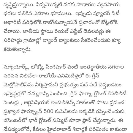
సృష్టిస్తున్నాయి. నిన్నమొన్నటి వరకు సాధారణ వ్యవసాయ
ధరలు పలికిన ఎకరాల భూములు.. ఇప్పుడు ఫ్యూచర్ సిటీ
అథారిటీ పరిధిలోకి రాబోతున్నాయనే ప్రచారంతో కోట్లలోకి
చేరాయి. జాతీయ స్థాయి రియల్ ఎస్టేట్ డెవలపర్లు ఈ
సరిహద్దు గ్రామాల్లో ల్యాండ్ బ్యాంకులు సేకరించేందుకు క్యూ
కడుతున్నారు.
న్యూయార్క్, టోక్యో, సింగపూర్ వంటి అంతర్జాతీయ నగరాల
సరసన నిలిచేలా రాబోయే ఎనిమిదేళ్లలో ఈ గ్రీన్
మెట్రోపాలిస్‌ను నిర్మిస్తామని ప్రభుత్వం పదే పదే చెప్తుండటం
ఇన్వెస్టర్లలో నమ్మకాన్ని పెంచింది. గ్రీన్‌ ఫార్మా, గ్లోబల్ కేపబిలిటీ
సెంటర్లు , ఆర్టిఫిషియల్ ఇంటెలిజెన్స్ హబ్‌లతో పాటు ప్రపంచ
ప్రఖ్యాత ఫార్చ్యూన్ 500 కంపెనీలను ఇక్కడికి రప్పించేందుకు
డిసెంబర్‌లో భారీ గ్లోబల్ సమ్మిట్ కూడా ప్లాన్ చేస్తున్నారు. ఈ
నేపథ్యంలోనే, కేవలం హైదరాబాద్ శివార్లకే పరిమితం కాకుండా