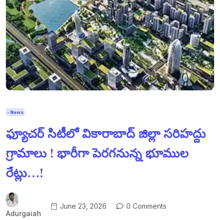
- News
ఫ్యూచర్ సిటీలో వికారాబాద్ జిల్లా సరిహద్దు
గ్రామాలు ! భారీగా పెరగనున్న భూముల
రేట్లు…!
June 23, 2026
0 Comments
Adurgaiah