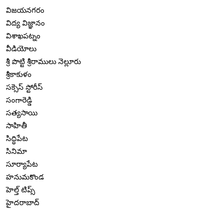
విజయనగరం
విద్య విజ్ఞానం
విశాఖపట్నం
వీడియోలు
శ్రీ పొట్టి శ్రీరాములు నెల్లూరు
శ్రీకాకుళం
సక్సెస్ స్టోరీస్
సంగారెడ్డి
సత్యసాయి
సాహితీ
సిద్ధిపేట
సినిమా
సూర్యాపేట
హనుమకొండ
హెల్త్ టిప్స్
హైదరాబాద్