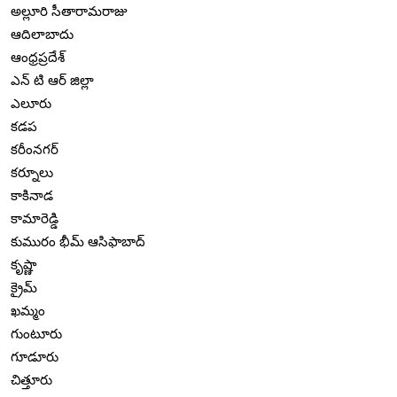
అల్లూరి సీతారామరాజు
ఆదిలాబాదు
ఆంధ్రప్రదేశ్
ఎన్ టి ఆర్ జిల్లా
ఎలూరు
కడప
కరీంనగర్
కర్నూలు
కాకినాడ
కామారెడ్డి
కుమురం భీమ్ ఆసిఫాబాద్
కృష్ణా
క్రైమ్
ఖమ్మం
గుంటూరు
గూడూరు
చిత్తూరు