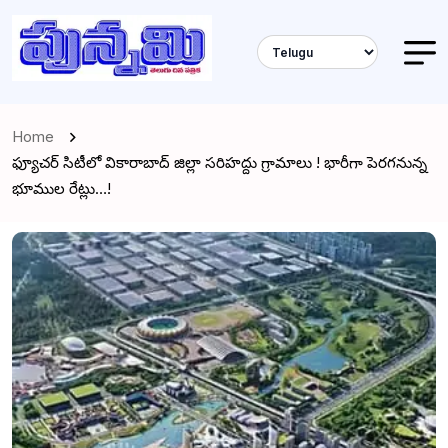
Home
ఫ్యూచర్ సిటీలో వికారాబాద్ జిల్లా సరిహద్దు గ్రామాలు ! భారీగా పెరగనున్న
భూముల రేట్లు…!