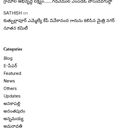
గ్రామాల అభివృద్దె లక్ష్యం…….గడివేముల ఎంపీడీఓ వాసుదేవగుప్తా
SATHISH
on
కుత్బుల్లాపూర్ ఎమ్మెల్యే కేపీ వివేకానంద గారును కలిసిన మైత్రి నగర్
నూతన కమిటీ
Categories
Blog
E-పేపర్
Featured
News
Others
Updates
అనకాపల్లి
అనంతపురం
అన్నమయ్య
అమరావతి