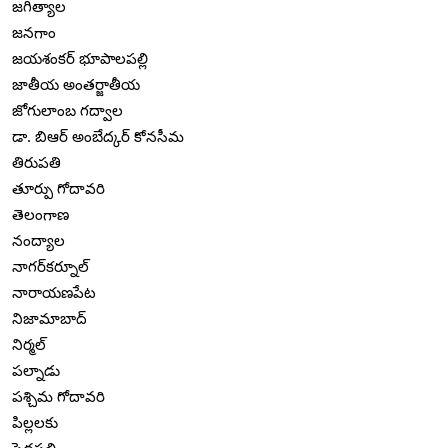
జగిత్యాల
జనగాం
జయశంకర్ భూపాలపల్లి
జాతీయ అంతర్జాతీయ
జోగులాంబ గద్వాల
డా. బిఆర్ అంబేద్కర్ కోనసీమ
తిరుపతి
తూర్పు గోదావరి
తెలంగాణ
నంద్యాల
నాగర్‌కర్నూల్
నారాయణపేట
నిజామాబాద్
నిర్మల్
పల్నాడు
పశ్చిమ గోదావరి
పిల్లలకు