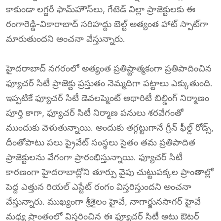
కాకుండా లగ్జరీ ఫామ్‌హౌస్‌లు, గేటెడ్ విల్లా ప్రాజెక్టులకు ఈ
రంగారెడ్డి-వికారాబాద్ సరిహద్దు బెల్ట్ అత్యంత హాట్ స్పాట్‌గా
మారుతుందని అంచనా వేస్తున్నారు.
హైదరాబాద్ నగరంలో అత్యంత ప్రతిష్టాత్మకంగా ప్రతిపాదించిన
ఫ్యూచర్ సిటీ ప్రాజెక్టు ప్రస్తుతం నెమ్మదిగా పట్టాలు ఎక్కుతుంది.
ఇప్పటికే ఫ్యూచర్ సిటీ డెవలప్మెంట్ అథారిటీ బిల్డింగ్ నిర్మాణం
పూర్తి కాగా, ఫ్యూచర్ సిటీ నిర్మాణ పనులు శరవేగంతో
ముందుకు వెళుతున్నాయి. అందుకు తగ్గట్టుగానే గ్రీన్ ఫీల్డ్ రోడ్స్,
దీంతోపాటు పలు ప్రైవేట్ సంస్థలు సైతం తమ ప్రతిపాదిత
ప్రాజెక్టులను వేగంగా ప్రారంభిస్తున్నాయి. ఫ్యూచర్ సిటీ
కారణంగా హైదరాబాద్లోని తూర్పు వైపు చుట్టుపక్కల ప్రాంతాల్లో
పెద్ద ఎత్తున రియల్ ఎస్టేట్ రంగం విస్తరిస్తుందని అంచనా
వేస్తున్నారు. ముఖ్యంగా శ్రీశైలం హైవే, నాగార్జునసాగర్ హైవే
మధ్య ప్రాంతంలో విస్తరించిన ఈ ఫ్యూచర్ సిటీ అటు ఔటర్