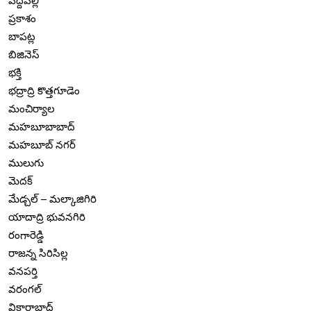
పెద్దపల్లి
ప్రకాశం
బాపట్ల
బిజినెస్
భక్తి
భద్రాద్రి కొత్తగూడెం
మంచిర్యాల
మహబూబాబాద్
మహబూబ్ నగర్
ములుగు
మెదక్
మేడ్చల్ – మల్కాజిగిరి
యాదాద్రి భువనగిరి
రంగారెడ్డి
రాజన్న సిరిసిల్ల
వనపర్తి
వరంగల్
వికారాబాద్