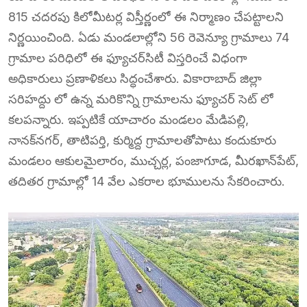
815 చదరపు కిలోమీటర్ల విస్తీర్ణంలో ఈ నిర్మాణం చేపట్టాలని
నిర్ణయించింది. ఏడు మండలాల్లోని 56 రెవెన్యూ గ్రామాలు 74
గ్రామాల పరిధిలో ఈ ఫ్యూచర్‌సిటీ విస్తరించే విధంగా
అధికారులు ప్రణాళికలు సిద్ధంచేశారు. వికారాబాద్ జిల్లా
సరిహద్దు లో ఉన్న మరికొన్ని గ్రామాలను ఫ్యూచర్ సెట్ లో
కలపన్నారు. ఇప్పటికే యాచారం మండలం మేడిపల్లి,
నానక్‌నగర్‌, తాటిపర్తి, కుర్మిద్ద గ్రామాలతోపాటు కందుకూరు
మండలం ఆకులమైలారం, ముచ్చర్ల, పంజాగూడ, మీరఖాన్‌పేట్‌,
తదితర గ్రామాల్లో 14 వేల ఎకరాల భూములను సేకరించారు.