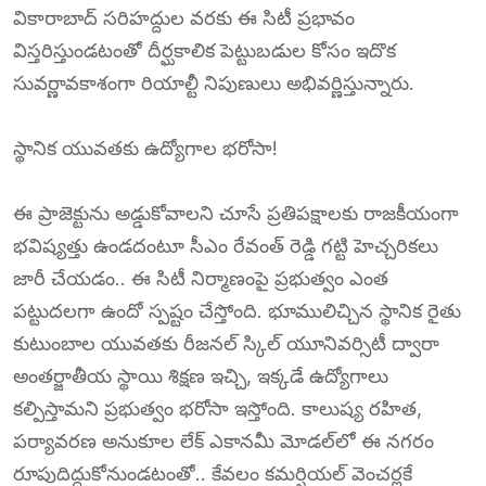
వికారాబాద్ సరిహద్దుల వరకు ఈ సిటీ ప్రభావం
విస్తరిస్తుండటంతో దీర్ఘకాలిక పెట్టుబడుల కోసం ఇదొక
సువర్ణావకాశంగా రియాల్టీ నిపుణులు అభివర్ణిస్తున్నారు.
స్థానిక యువతకు ఉద్యోగాల భరోసా!
ఈ ప్రాజెక్టును అడ్డుకోవాలని చూసే ప్రతిపక్షాలకు రాజకీయంగా
భవిష్యత్తు ఉండదంటూ సీఎం రేవంత్ రెడ్డి గట్టి హెచ్చరికలు
జారీ చేయడం.. ఈ సిటీ నిర్మాణంపై ప్రభుత్వం ఎంత
పట్టుదలగా ఉందో స్పష్టం చేస్తోంది. భూములిచ్చిన స్థానిక రైతు
కుటుంబాల యువతకు రీజనల్ స్కిల్ యూనివర్సిటీ ద్వారా
అంతర్జాతీయ స్థాయి శిక్షణ ఇచ్చి, ఇక్కడే ఉద్యోగాలు
కల్పిస్తామని ప్రభుత్వం భరోసా ఇస్తోంది. కాలుష్య రహిత,
పర్యావరణ అనుకూల లేక్ ఎకానమీ మోడల్‌లో ఈ నగరం
రూపుదిద్దుకోనుండటంతో.. కేవలం కమర్షియల్ వెంచర్లకే