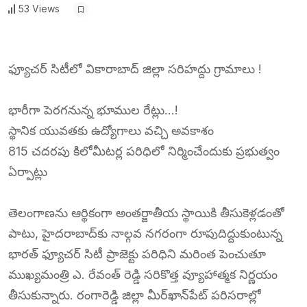
53 Views
ఫ్యూచర్ సిటీలో వికారాబాద్ జిల్లా సరిహద్దు గ్రామాలు !
భారీగా పెరగనున్న భూముల రేట్లు…!
స్థానిక యువతకు ఉద్యోగాలు వచ్చి అవకాశం
815 చదరపు కిలోమీటర్ల పరిధిలో నిర్మించేందుకు ప్రభుత్వం
ఏర్పాట్లు
తెలంగాణను ఆర్థికంగా అంతర్జాతీయ స్థాయికి తీసుకెళ్లడంతో
పాటు, హైదరాబాద్‌కు నాల్గవ నగరంగా రూపుదిద్దుకుంటున్న
భారత్ ఫ్యూచర్ సిటీ ప్రాజెక్టు పరిధిని మరింత పెంచుతూ
ముఖ్యమంత్రి ఎ. రేవంత్ రెడ్డి సరికొత్త వ్యూహాత్మక నిర్ణయం
తీసుకున్నారు. రంగారెడ్డి జిల్లా మీర్‌ఖాన్‌పేట్ పరిసరాల్లో