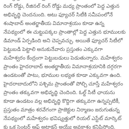
రింగ్ రోడ్డు, రీజినల్ రింగ్ రోడ్డు మధ్య ప్రాంతంలో పెద్ద ఎత్తున
అభివృద్ధి చెందనుంది. అటు ఫ్యూచర్ సిటీకి సమీపంలోనే
శంషాబాద్ అంతర్జాతీయ విమానాశ్రయం కూడా ఉన్న
నేపథ్యంలో ఈ చుట్టుపక్కల ప్రాంతాల్లో పెద్ద ఎత్తున భూములకు
డిమాండ్ ఏర్పడింది అని చెప్పవచ్చు. అయితే ఫ్యూచర్ సిటీలో
పెట్టుబడి పెట్టాలి అనుకునేవారు ప్రస్తుతం ఎక్కువగా
మహేశ్వరం కేంద్రంగా పెట్టుబడులు పెడుతున్నారు. మహేశ్వరం
ప్రాంతం హైదరాబాద్ అంతర్జాతీయ విమానాశ్రయానికి దగ్గరగా
ఉండటంతో పాటు, భూముల లభ్యత కూడా ఎక్కువగా ఉంది.
హైదరాబాదులోని పశ్చిమ ప్రాంతంతో పోల్చి చూస్తే మహేశ్వరం
ప్రాంతం తక్కువగా అభివృద్ధి చెందింది. ఓల్డ్ సిటీ ఛాయను
కూడా ఉండటం వల్ల అభివృద్ధి కొద్దిగా తక్కువగా ఉన్నప్పటికీ,
ప్రస్తుతం మాత్రం శరవేగంగా ప్రాజెక్టుల నిర్మాణం జరుగుతున్న
నేపథ్యంలో మహేశ్వరం భవిష్యత్తులో రియల్ ఎస్టేట్ మార్కెట్
కు ఒక సెంటర్ ఆఫ్ అట్రాక్షన్ అయ్యే అవకాశం కనిపిస్తోంది.