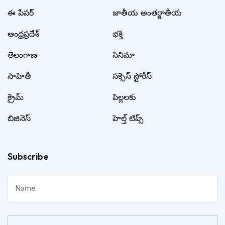
ఈ పేపర్
జాతీయ అంతర్జాతీయ
ఆంధ్రప్రదేశ్
భక్తి
తెలంగాణ
సినిమా
సాహితీ
సక్సెస్ స్టోరీస్
క్రైమ్
పిల్లలకు
బిజినెస్
హెల్త్ టిప్స్
Subscribe