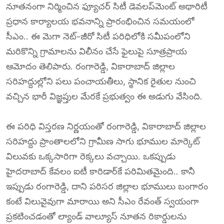
నూతనంగా నిర్మించిన ఫ్యూచర్ సిటీ డెవలప్‌మెంట్ అథారిటీ
ప్రధాన కార్యాలయ భవనాన్ని ప్రారంభించిన సమయంలో
సీఎం.. ఈ మెగా నెట్-జీరో సిటీ పరిధిలోకి సమీపంలోని
మరికొన్ని గ్రామాలను విలీనం చేసే ఫైలుపై సూత్రప్రాయ
ఆమోదం తెలిపారు. రంగారెడ్డి, వికారాబాద్ జిల్లాల
సరిహద్దుల్లోని పలు పంచాయతీలు, స్థానిక రైతుల నుంచి
వచ్చిన భారీ విజ్ఞప్తుల మేరకే ప్రభుత్వం ఈ అడుగు వేసింది.
ఈ పరిధి విస్తరణ నిర్ణయంతో రంగారెడ్డి, వికారాబాద్ జిల్లాల
సరిహద్దు ప్రాంతాలలోని గ్రామీణ సాగు భూముల మార్కెట్
విలువకు ఒక్కసారిగా రెక్కలు వచ్చాయి. ఒకప్పుడు
హైదరాబాద్ కేవలం ఐటీ కారిడార్‌కే పరిమితమైంది.. కానీ
ఇప్పుడు రంగారెడ్డి, దాని పరిసర జిల్లాల భూములు బంగారం
కంటే విలువైవుగా మారాయి అని సీఎం రేవంత్ స్వయంగా
ప్రకటించడంతో ల్యాండ్ వాల్యూస్ నూతన రికార్డులను