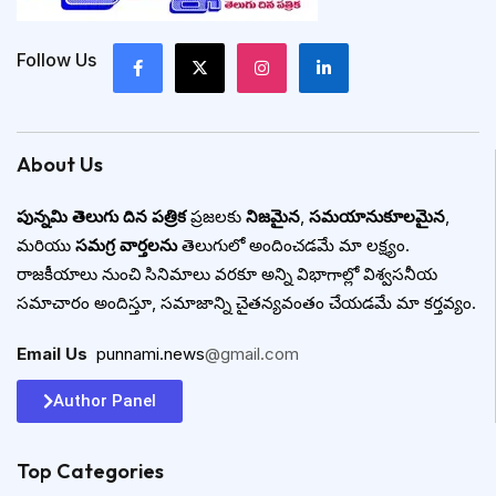
Follow Us
About Us
పున్నమి తెలుగు దిన పత్రిక
ప్రజలకు
నిజమైన
,
సమయానుకూలమైన
,
మరియు
సమగ్ర వార్తలను
తెలుగులో అందించడమే మా లక్ష్యం.
రాజకీయాలు నుంచి సినిమాలు వరకూ అన్ని విభాగాల్లో విశ్వసనీయ
సమాచారం అందిస్తూ, సమాజాన్ని చైతన్యవంతం చేయడమే మా కర్తవ్యం.
Email Us
:
punnami.news
@gmail.com
Author Panel
Top Categories​