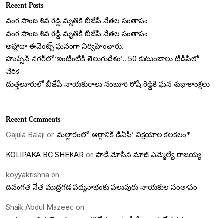
Recent Posts
వంగ సాంబ శివ రెడ్డి మృతికి బీజేపీ నేతల సంతాపం
వంగ సాంబ శివ రెడ్డి మృతికి బీజేపీ నేతల సంతాపం
అహ్లాదా ఈవెంట్స్ ఘనంగా నిర్వహించారు.
హుస్సేన్ నగర్‌లో ‘ఇంటింటికి తెలుగుదేశం’.. 50 కుటుంబాలు టీడీపీలో
చేరిక
దుత్తలూరులో బీజేపీ నాయకురాలు నంబూరి రోషీ రెడ్డికి ఘన శుభాకాంక్షలు
Recent Comments
Gajula Balaji
on
మల్లారంలో ‘ఆర్గానిక్ డీఏపీ’ విక్రయాల కలకలం*
KOLIPAKA BC SHEKAR
on
పాడే మోసిన మాజీ ఎమ్మెల్యే రాజయ్య
koyyakrishna
on
దివంగత నేత ముద్రగడ పద్మనాభంకు పలువురు నాయకుల సంతాపం
Shaik Abdul Mazeed
on