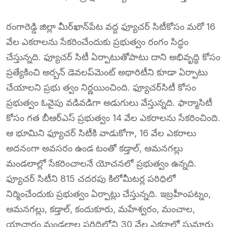
రంగారెడ్డి జిల్లా మీర్‌ఖాన్‌పేట వద్ద ఫ్యూచర్‌ సిటీకోసం మరో 16
వేల ఎకరాలను సేకరించేందుకు ప్రభుత్వం రంగం సిద్ధం
చేస్తున్నది. ఫ్యూచర్‌ సిటీ ఏర్పాటుతోపాటు దాని అభివృద్ధి కోసం
ప్రత్యేకించి అర్బన్‌ డెవలప్‌మెంట్‌ అథారిటీని కూడా ఏర్పాటు
చేయాలని ప్రభు త్వం నిర్ణయించింది. ఫ్యూచర్‌సిటీ కోసం
ప్రభుత్వం ఓవైపు వడివడిగా అడుగులు వేస్తున్నది. ఫార్మాసిటీ
కోసం గత బీఆర్‌ఎస్‌ ప్రభుత్వం 14 వేల ఎకరాలను సేకరించింది.
ఆ భూమిని ఫ్యూచర్‌ సిటీకి వాడుకోగా, 16 వేల ఎకరాలు
అదనంగా అవసరం ఉండ టంతో కడ్తాల్‌, ఆమనగల్లు
మండలాల్లో సేకరించాలనే యోచనలో ప్రభుత్వం ఉన్నది.
ఫ్యూచర్‌ సిటీని 815 చదరపు కిలోమీటర్ల పరిధిలో
నిర్మించేందుకు ప్రభుత్వం ఏర్పాట్లు చేస్తున్నది. ఇబ్రహీంపట్నం,
ఆమనగల్లు, కడ్తాల్‌, కందుకూరు, మహేశ్వరం, మంచాల,
యాచారం మండలాల పరిధిలోని 30 వేల ఎకరాల్లో సుమారు