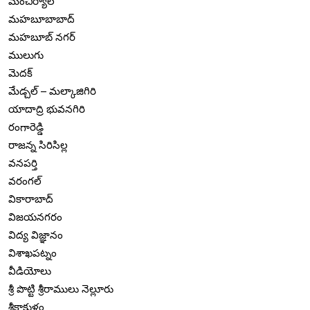
మంచిర్యాల
మహబూబాబాద్
మహబూబ్ నగర్
ములుగు
మెదక్
మేడ్చల్ – మల్కాజిగిరి
యాదాద్రి భువనగిరి
రంగారెడ్డి
రాజన్న సిరిసిల్ల
వనపర్తి
వరంగల్
వికారాబాద్
విజయనగరం
విద్య విజ్ఞానం
విశాఖపట్నం
వీడియోలు
శ్రీ పొట్టి శ్రీరాములు నెల్లూరు
శ్రీకాకుళం