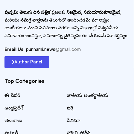
పున్నమి తెలుగు దిన పత్రిక
ప్రజలకు
నిజమైన
,
సమయానుకూలమైన
,
మరియు
సమగ్ర వార్తలను
తెలుగులో అందించడమే మా లక్ష్యం.
రాజకీయాలు నుంచి సినిమాలు వరకూ అన్ని విభాగాల్లో విశ్వసనీయ
సమాచారం అందిస్తూ, సమాజాన్ని చైతన్యవంతం చేయడమే మా కర్తవ్యం.
Email Us
:
punnami.news
@gmail.com
Author Panel
Top Categories​
ఈ పేపర్
జాతీయ అంతర్జాతీయ
ఆంధ్రప్రదేశ్
భక్తి
తెలంగాణ
సినిమా
సాహితీ
సక్సెస్ స్టోరీస్