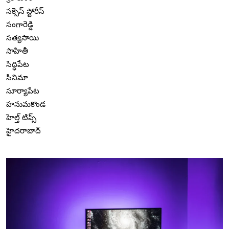
సక్సెస్ స్టోరీస్
సంగారెడ్డి
సత్యసాయి
సాహితీ
సిద్ధిపేట
సినిమా
సూర్యాపేట
హనుమకొండ
హెల్త్ టిప్స్
హైదరాబాద్