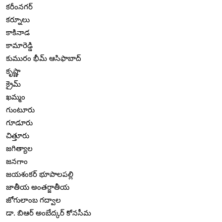
కరీంనగర్
కర్నూలు
కాకినాడ
కామారెడ్డి
కుమురం భీమ్ ఆసిఫాబాద్
కృష్ణా
క్రైమ్
ఖమ్మం
గుంటూరు
గూడూరు
చిత్తూరు
జగిత్యాల
జనగాం
జయశంకర్ భూపాలపల్లి
జాతీయ అంతర్జాతీయ
జోగులాంబ గద్వాల
డా. బిఆర్ అంబేద్కర్ కోనసీమ