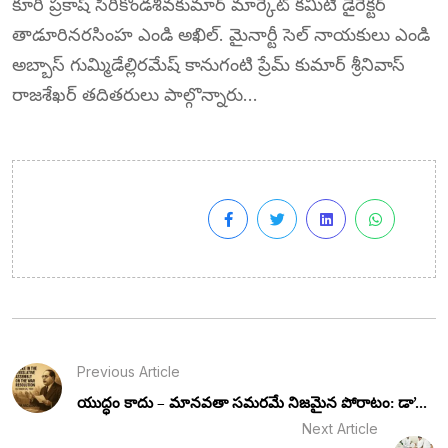
కూరి ప్రకాష్ సిరికొండశివకుమార్ మార్కెట్ కమిటీ డైరెక్టర్
తాడూరినరసింహ ఎండి అఖిల్. మైనార్టీ సెల్ నాయకులు ఎండి
అబ్బాస్ గుమ్మిడేల్లిరమేష్ కానుగంటి ప్రేమ్ కుమార్ శ్రీనివాస్
రాజశేఖర్ తదితరులు పాల్గొన్నారు…
Previous Article
యుద్ధం కాదు – మానవతా సమరమే నిజమైన పోరాటం: డా’...
Next Article