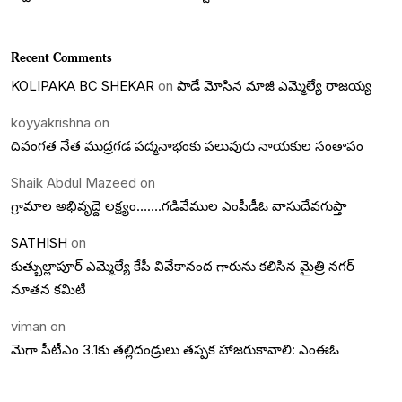
Recent Comments
KOLIPAKA BC SHEKAR
on
పాడే మోసిన మాజీ ఎమ్మెల్యే రాజయ్య
koyyakrishna
on
దివంగత నేత ముద్రగడ పద్మనాభంకు పలువురు నాయకుల సంతాపం
Shaik Abdul Mazeed
on
గ్రామాల అభివృద్దె లక్ష్యం…….గడివేముల ఎంపీడీఓ వాసుదేవగుప్తా
SATHISH
on
కుత్బుల్లాపూర్ ఎమ్మెల్యే కేపీ వివేకానంద గారును కలిసిన మైత్రి నగర్
నూతన కమిటీ
viman
on
మెగా పీటీఎం 3.1కు తల్లిదండ్రులు తప్పక హాజరుకావాలి: ఎంఈఓ