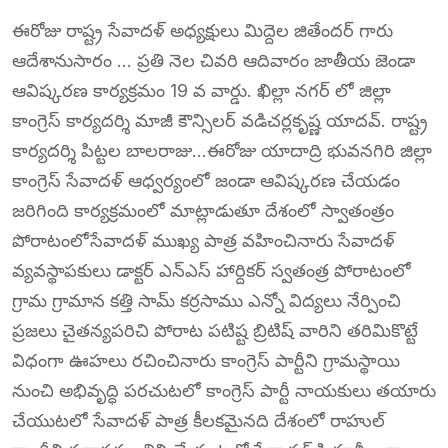
ఈరోజు రాష్ట్ర సేవాదళ్ అధ్యక్షులు మిద్దెల జితేందర్ గారు
ఆదేశానుసారం … ప్రతి నెల చివరి ఆదివారం జాతీయ జెండా
ఆవిష్కరణ కార్యక్రమం 19 వ వార్డు. ఖిల్లా నగర్ లో జిల్లా
కాంగ్రెస్ కార్యదర్శి మాజీ కౌన్సిలర్ వడిచర్లకృష్ణ యాదవ్. రాష్ట్ర
కార్యదర్శి పిట్టల బాలరాజు…ఈరోజు యాదాద్రి భువనగిరి జిల్లా
కాంగ్రెస్ సేవాదళ్ ఆధ్వర్యంలో జండా ఆవిష్కరణ చేయడం
జరిగింది కార్యక్రమంలో మాట్లాడుతూ దేశంలో స్వాతంత్రం
పోరాటంలోసేవాదళ్ ముఖ్య పాత్ర వహించినారు సేవాదళ్
వ్యవస్థాపకులు డాక్టర్ ఎన్ఎస్ హార్దికర్ స్వతంత్ర పోరాటంలో
గ్రామ గ్రామాన కత్తి సామ్ కర్రసాము ఎన్నో విద్యలు నేర్పించి
ప్రజలు చైతన్యపరిచి పోరాట పటిష్ట బ్రిటిష్ వారిని తరిమికొట్టే
విధంగా ఊహలు రచించినారు కాంగ్రెస్ పార్టీని గ్రామస్థాయి
నుంచి అభివృద్ధి పరచుటలో కాంగ్రెస్ పార్టీ నాయకులు తయారు
చేయుటలో సేవాదళ్ పాత్ర కీలకమైనది దేశంలో రాహుల్