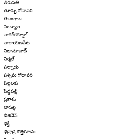
తిరుపతి
తూర్పు గోదావరి
తెలంగాణ
నంద్యాల
నాగర్‌కర్నూల్
నారాయణపేట
నిజామాబాద్
నిర్మల్
పల్నాడు
పశ్చిమ గోదావరి
పిల్లలకు
పెద్దపల్లి
ప్రకాశం
బాపట్ల
బిజినెస్
భక్తి
భద్రాద్రి కొత్తగూడెం