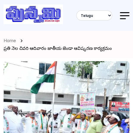
Home
ప్రతి నెల చివరి ఆదివారం జాతీయ జెండా ఆవిష్కరణ కార్యక్రమం