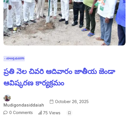
- యాదాద్రి భువనగిరి
ప్రతి నెల చివరి ఆదివారం జాతీయ జెండా
ఆవిష్కరణ కార్యక్రమం
October 26, 2025
Mudigondasiddaiah
0 Comments
75 Views