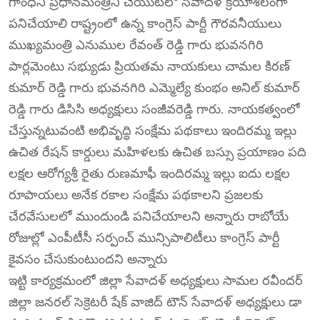
గాంధీని ప్రధానమంత్రిని చేయుటలో సేవాదళ్ క్రియాశీలంగా
పనిచేయాలి రాష్ట్రంలో ఉన్న కాంగ్రెస్ పార్టీ గౌరవనీయులు
ముఖ్యమంత్రి ఎనుముల రేవంత్ రెడ్డి గారు భువనగిరి
పార్లమెంటు సభ్యుడు ప్రియతమ నాయకులు చామల కిరణ్
కుమార్ రెడ్డి గారు భువనగిరి ఎమ్మెల్యే కుంభం అనిల్ కుమార్
రెడ్డి గారు డిసిసి అధ్యక్షులు సంజీవరెడ్డి గారు. నాయకత్వంలో
చేస్తున్నటువంటి అభివృద్ధి సంక్షేమ పథకాలు ఇందిరమ్మ ఇల్లు
ఉచిత రేషన్ కార్డులు మహిళలకు ఉచిత బస్సు ప్రయాణం పది
లక్షల ఆరోగ్యశ్రీ రైతు రుణమాఫీ ఇందిరమ్మ ఇల్లు ఐదు లక్షల
రూపాయలు అనేక రకాల సంక్షేమ పథకాలని ప్రజలకు
చేరవేసులలో ముందుండి పనిచేయాలని అన్నారు రాబోయే
రోజుల్లో ఎంపీటీసీ సర్పంచ్ మున్సిపాలిటీలు కాంగ్రెస్ పార్టీ
కైవసం చేసుకుంటుందని అన్నారు
ఇట్టి కార్యక్రమంలో జిల్లా సేవాదళ్ అధ్యక్షులు సామల రవీందర్
జిల్లా జనరల్ సెక్రెటరీ షేక్ వాజిద్ టౌన్ సేవాదళ్ అధ్యక్షులు డా