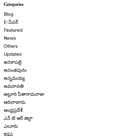
Categories
Blog
E-పేపర్
Featured
News
Others
Updates
అనకాపల్లి
అనంతపురం
అన్నమయ్య
అమరావతి
అల్లూరి సీతారామరాజు
ఆదిలాబాదు
ఆంధ్రప్రదేశ్
ఎన్ టి ఆర్ జిల్లా
ఎలూరు
కడప