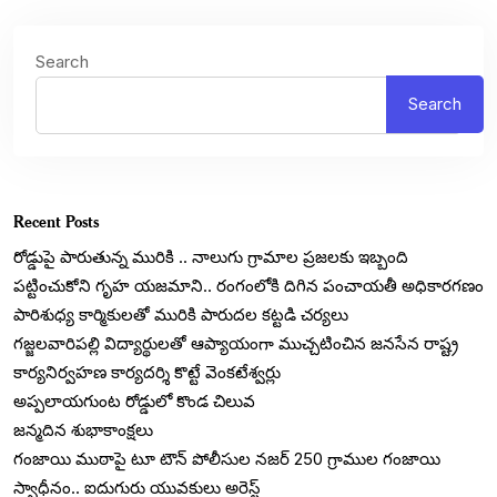
Search
Search
Recent Posts
రోడ్డుపై పారుతున్న మురికి .. నాలుగు గ్రామాల ప్రజలకు ఇబ్బంది
పట్టించుకోని గృహ యజమాని.. రంగంలోకి దిగిన పంచాయతీ అధికారగణం
పారిశుధ్య కార్మికులతో మురికి పారుదల కట్టడి చర్యలు
గజ్జలవారిపల్లి విద్యార్థులతో ఆప్యాయంగా ముచ్చటించిన జనసేన రాష్ట్ర
కార్యనిర్వహణ కార్యదర్శి కొట్టే వెంకటేశ్వర్లు
అప్పలాయగుంట రోడ్డులో కొండ చిలువ
జన్మదిన శుభాకాంక్షలు
గంజాయి ముఠాపై టూ టౌన్ పోలీసుల నజర్ 250 గ్రాముల గంజాయి
స్వాధీనం.. ఐదుగురు యువకులు అరెస్ట్