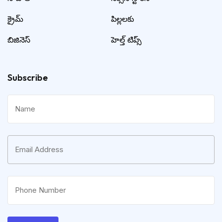
క్రైమ్
పిల్లలకు
బిజినెస్
హెల్త్ టిప్స్
Subscribe