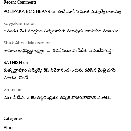
Recent Comments
KOLIPAKA BC SHEKAR
on
పాడే మోసిన మాజీ ఎమ్మెల్యే రాజయ్య
koyyakrishna
on
దివంగత నేత ముద్రగడ పద్మనాభంకు పలువురు నాయకుల సంతాపం
Shaik Abdul Mazeed
on
గ్రామాల అభివృద్దె లక్ష్యం…….గడివేముల ఎంపీడీఓ వాసుదేవగుప్తా
SATHISH
on
కుత్బుల్లాపూర్ ఎమ్మెల్యే కేపీ వివేకానంద గారును కలిసిన మైత్రి నగర్
నూతన కమిటీ
viman
on
మెగా పీటీఎం 3.1కు తల్లిదండ్రులు తప్పక హాజరుకావాలి: ఎంఈఓ
Categories
Blog