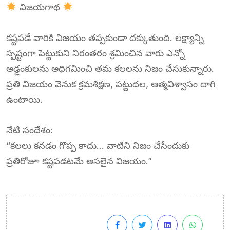
విజయగాథ
కష్టపడే వారికి విజయం తప్పకుండా దక్కుతుంది. లక్ష్యాన్ని
స్పష్టంగా పెట్టుకుని నిరంతరం శ్రమించిన వారు ఎన్నో
అడ్డంకులను అధిగమించి తమ కలలను నిజం చేసుకున్నారు.
ప్రతి విజయం వెనుక క్రమశిక్షణ, పట్టుదల, ఆత్మవిశ్వాసం దాగి
ఉంటాయి.
నేటి సందేశం:
“కలలు కనడం గొప్ప కాదు… వాటిని నిజం చేసేందుకు
ప్రతిరోజూ కష్టపడటమే అసలైన విజయం.”