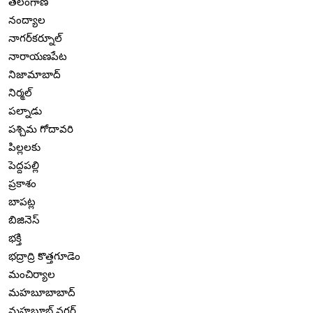
తెలంగాణ
నంద్యాల
నాగర్‌కర్నూల్
నారాయణపేట
నిజామాబాద్
నిర్మల్
పల్నాడు
పశ్చిమ గోదావరి
పిల్లలకు
పెద్దపల్లి
ప్రకాశం
బాపట్ల
బిజినెస్
భక్తి
భద్రాద్రి కొత్తగూడెం
మంచిర్యాల
మహబూబాబాద్
మహబూబ్ నగర్