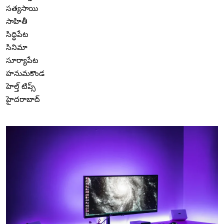
సత్యసాయి
సాహితీ
సిద్ధిపేట
సినిమా
సూర్యాపేట
హనుమకొండ
హెల్త్ టిప్స్
హైదరాబాద్