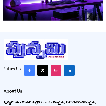
Follow Us
About Us
పున్నమి తెలుగు దిన పత్రిక
ప్రజలకు
నిజమైన
,
సమయానుకూలమైన
,