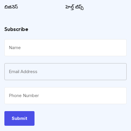
బిజినెస్
హెల్త్ టిప్స్
Subscribe