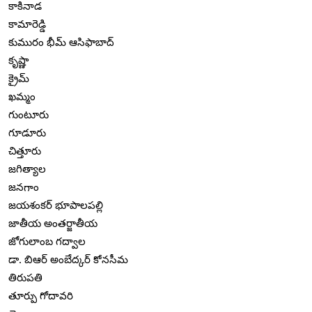
కాకినాడ
కామారెడ్డి
కుమురం భీమ్ ఆసిఫాబాద్
కృష్ణా
క్రైమ్
ఖమ్మం
గుంటూరు
గూడూరు
చిత్తూరు
జగిత్యాల
జనగాం
జయశంకర్ భూపాలపల్లి
జాతీయ అంతర్జాతీయ
జోగులాంబ గద్వాల
డా. బిఆర్ అంబేద్కర్ కోనసీమ
తిరుపతి
తూర్పు గోదావరి