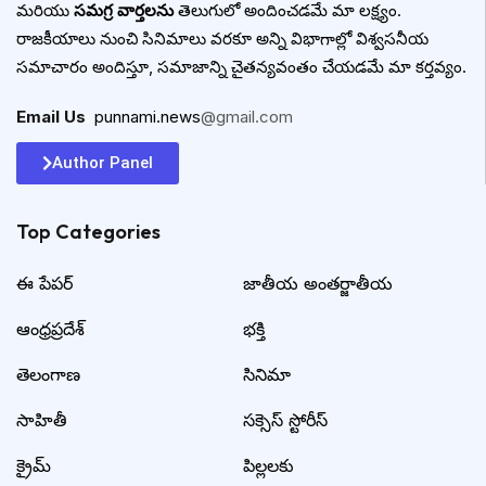
మరియు
సమగ్ర వార్తలను
తెలుగులో అందించడమే మా లక్ష్యం.
రాజకీయాలు నుంచి సినిమాలు వరకూ అన్ని విభాగాల్లో విశ్వసనీయ
సమాచారం అందిస్తూ, సమాజాన్ని చైతన్యవంతం చేయడమే మా కర్తవ్యం.
Email Us
:
punnami.news
@gmail.com
Author Panel
Top Categories​
ఈ పేపర్
జాతీయ అంతర్జాతీయ
ఆంధ్రప్రదేశ్
భక్తి
తెలంగాణ
సినిమా
సాహితీ
సక్సెస్ స్టోరీస్
క్రైమ్
పిల్లలకు