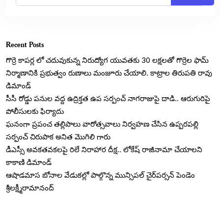
Recent Posts
గొర్రె కాపర్ల లో చదువుకున్న నిరుద్యోగ యువతకు 30 లక్షలతో గొర్రెల ఫామ్
నిర్మాణానికి ప్రభుత్వం రుణాలు మంజూరు చేయాలి. కాట్రాల తిరుపతి రావు
డిమాండ్
సీసీ రోడ్డు పనుల వద్ద ఉద్రిక్తత ఉప సర్పంచ్ నాగరాజుపై దాడి.. ఆరుగురిపై
పోలీసులకు ఫిర్యాదు
ఘనంగా ప్రపంచ తల్లిపాలు వారోత్సవాలు నిర్వహణ చేసిన ఉప్పరపల్లి
సర్పంచ్ చిరుపాక అనిత మొగిలి గారు
డీఎస్సీ అవకతవకలపై రిలే నిరాహార దీక్ష.. లోకేష్ రాజీనామా చేయాలని
కాకాణి డిమాండ్
ఆషాడమాస బోనాల వేడుకల్లో పాల్గొన్న మున్సిపల్ చైర్‌పర్సన్ పెండెం
శ్రీలక్ష్మీరామానంద్