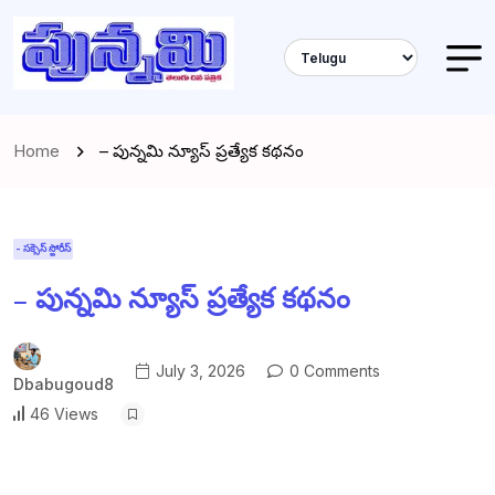
Home
– పున్నమి న్యూస్ ప్రత్యేక కథనం
- సక్సెస్ స్టోరీస్
– పున్నమి న్యూస్ ప్రత్యేక కథనం
July 3, 2026
0 Comments
Dbabugoud8
46 Views