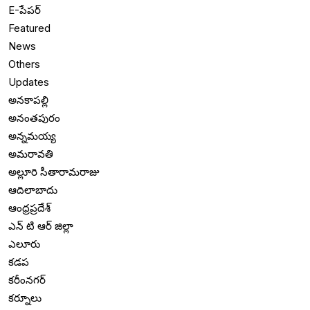
E-పేపర్
Featured
News
Others
Updates
అనకాపల్లి
అనంతపురం
అన్నమయ్య
అమరావతి
అల్లూరి సీతారామరాజు
ఆదిలాబాదు
ఆంధ్రప్రదేశ్
ఎన్ టి ఆర్ జిల్లా
ఎలూరు
కడప
కరీంనగర్
కర్నూలు