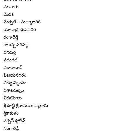
ములుగు
మెదక్
మేడ్చల్ – మల్కాజిగిరి
యాదాద్రి భువనగిరి
రంగారెడ్డి
రాజన్న సిరిసిల్ల
వనపర్తి
వరంగల్
వికారాబాద్
విజయనగరం
విద్య విజ్ఞానం
విశాఖపట్నం
వీడియోలు
శ్రీ పొట్టి శ్రీరాములు నెల్లూరు
శ్రీకాకుళం
సక్సెస్ స్టోరీస్
సంగారెడ్డి