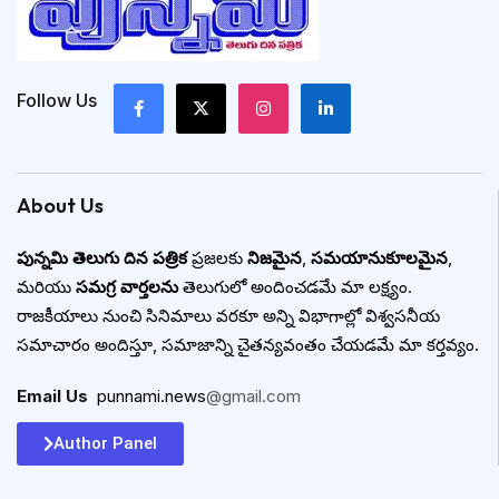
Follow Us
About Us
పున్నమి తెలుగు దిన పత్రిక
ప్రజలకు
నిజమైన
,
సమయానుకూలమైన
,
మరియు
సమగ్ర వార్తలను
తెలుగులో అందించడమే మా లక్ష్యం.
రాజకీయాలు నుంచి సినిమాలు వరకూ అన్ని విభాగాల్లో విశ్వసనీయ
సమాచారం అందిస్తూ, సమాజాన్ని చైతన్యవంతం చేయడమే మా కర్తవ్యం.
Email Us
:
punnami.news
@gmail.com
Author Panel