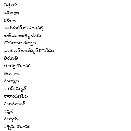
చిత్తూరు
జగిత్యాల
జనగాం
జయశంకర్ భూపాలపల్లి
జాతీయ అంతర్జాతీయ
జోగులాంబ గద్వాల
డా. బిఆర్ అంబేద్కర్ కోనసీమ
తిరుపతి
తూర్పు గోదావరి
తెలంగాణ
నంద్యాల
నాగర్‌కర్నూల్
నారాయణపేట
నిజామాబాద్
నిర్మల్
పల్నాడు
పశ్చిమ గోదావరి