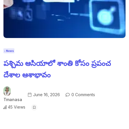
- News
పశ్చిమ ఆసియాలో శాంతి కోసం ప్రపంచ
దేశాల ఆశాభావం
June 16, 2026
0 Comments
Tmanasa
45 Views