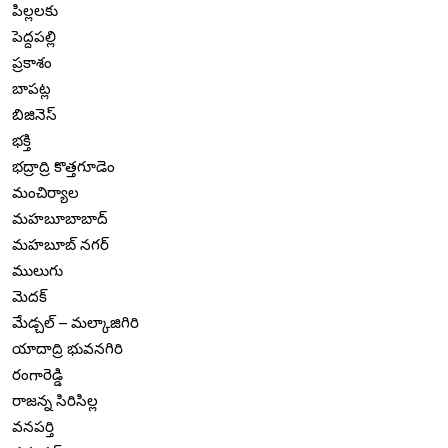
పిల్లలకు
పెద్దపల్లి
ప్రకాశం
బాపట్ల
బిజినెస్
భక్తి
భద్రాద్రి కొత్తగూడెం
మంచిర్యాల
మహబూబాబాద్
మహబూబ్ నగర్
ములుగు
మెదక్
మేడ్చల్ – మల్కాజిగిరి
యాదాద్రి భువనగిరి
రంగారెడ్డి
రాజన్న సిరిసిల్ల
వనపర్తి