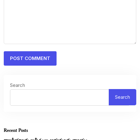
Search
Search
Recent Posts