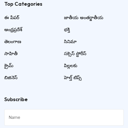
Top Categories​
ఈ పేపర్
జాతీయ అంతర్జాతీయ
ఆంధ్రప్రదేశ్
భక్తి
తెలంగాణ
సినిమా
సాహితీ
సక్సెస్ స్టోరీస్
క్రైమ్
పిల్లలకు
బిజినెస్
హెల్త్ టిప్స్
Subscribe