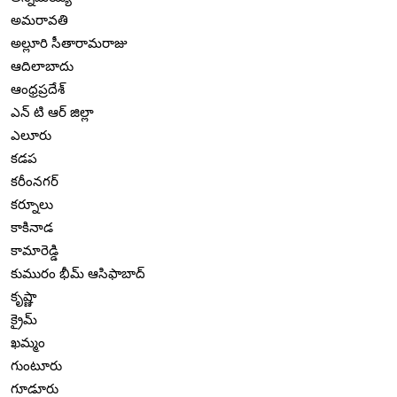
అమరావతి
అల్లూరి సీతారామరాజు
ఆదిలాబాదు
ఆంధ్రప్రదేశ్
ఎన్ టి ఆర్ జిల్లా
ఎలూరు
కడప
కరీంనగర్
కర్నూలు
కాకినాడ
కామారెడ్డి
కుమురం భీమ్ ఆసిఫాబాద్
కృష్ణా
క్రైమ్
ఖమ్మం
గుంటూరు
గూడూరు