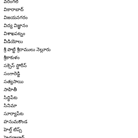
వరంగల్
వికారాబాద్
విజయనగరం
విద్య విజ్ఞానం
విశాఖపట్నం
వీడియోలు
శ్రీ పొట్టి శ్రీరాములు నెల్లూరు
శ్రీకాకుళం
సక్సెస్ స్టోరీస్
సంగారెడ్డి
సత్యసాయి
సాహితీ
సిద్ధిపేట
సినిమా
సూర్యాపేట
హనుమకొండ
హెల్త్ టిప్స్
హైదరాబాద్