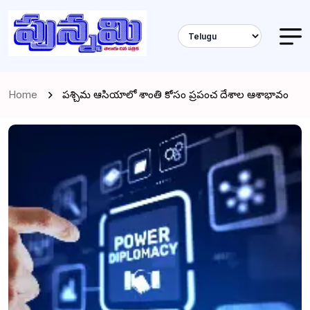
Home
పశ్చిమ ఆసియాలో శాంతి కోసం ప్రపంచ దేశాల ఆశాభావం