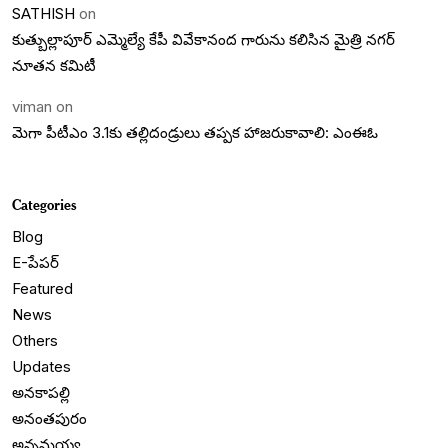
SATHISH
on
కుత్బుల్లాపూర్ ఎమ్మెల్యే కేపీ వివేకానంద గారును కలిసిన మైత్రి నగర్
నూతన కమిటీ
viman
on
మెగా పీటీఎం 3.1కు తల్లిదండ్రులు తప్పక హాజరుకావాలి: ఎంఈఓ
Categories
Blog
E-పేపర్
Featured
News
Others
Updates
అనకాపల్లి
అనంతపురం
అన్నమయ్య