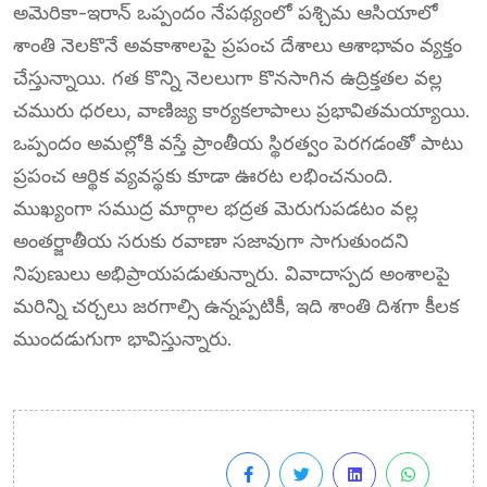
అమెరికా-ఇరాన్ ఒప్పందం నేపథ్యంలో పశ్చిమ ఆసియాలో
శాంతి నెలకొనే అవకాశాలపై ప్రపంచ దేశాలు ఆశాభావం వ్యక్తం
చేస్తున్నాయి. గత కొన్ని నెలలుగా కొనసాగిన ఉద్రిక్తతల వల్ల
చమురు ధరలు, వాణిజ్య కార్యకలాపాలు ప్రభావితమయ్యాయి.
ఒప్పందం అమల్లోకి వస్తే ప్రాంతీయ స్థిరత్వం పెరగడంతో పాటు
ప్రపంచ ఆర్థిక వ్యవస్థకు కూడా ఊరట లభించనుంది.
ముఖ్యంగా సముద్ర మార్గాల భద్రత మెరుగుపడటం వల్ల
అంతర్జాతీయ సరుకు రవాణా సజావుగా సాగుతుందని
నిపుణులు అభిప్రాయపడుతున్నారు. వివాదాస్పద అంశాలపై
మరిన్ని చర్చలు జరగాల్సి ఉన్నప్పటికీ, ఇది శాంతి దిశగా కీలక
ముందడుగుగా భావిస్తున్నారు.