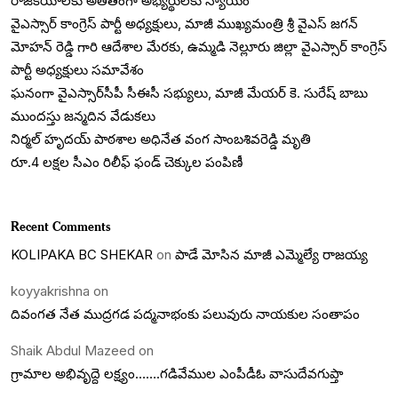
రాజకీయాలకు అతీతంగా అభ్యర్థులకు న్యాయం
వైఎస్సార్ కాంగ్రెస్ పార్టీ అధ్యక్షులు, మాజీ ముఖ్యమంత్రి శ్రీ వైఎస్ జగన్
మోహన్ రెడ్డి గారి ఆదేశాల మేరకు, ఉమ్మడి నెల్లూరు జిల్లా వైఎస్సార్ కాంగ్రెస్
పార్టీ అధ్యక్షులు సమావేశం
ఘనంగా వైఎస్సార్‌సీపీ సీఈసీ సభ్యులు, మాజీ మేయర్ కె. సురేష్ బాబు
ముందస్తు జన్మదిన వేడుకలు
నిర్మల్ హృదయ్ పాఠశాల అధినేత వంగ సాంబశివరెడ్డి మృతి
రూ.4 లక్షల సీఎం రిలీఫ్ ఫండ్ చెక్కుల పంపిణీ
Recent Comments
KOLIPAKA BC SHEKAR
on
పాడే మోసిన మాజీ ఎమ్మెల్యే రాజయ్య
koyyakrishna
on
దివంగత నేత ముద్రగడ పద్మనాభంకు పలువురు నాయకుల సంతాపం
Shaik Abdul Mazeed
on
గ్రామాల అభివృద్దె లక్ష్యం…….గడివేముల ఎంపీడీఓ వాసుదేవగుప్తా