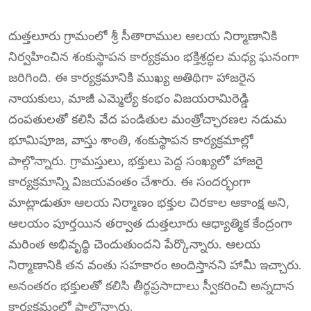
దుత్తలూరు గ్రామంలో శ్రీ సీతారాముల ఆలయ నిర్మాణానికి
నిర్వహించిన శంకుస్థాపన కార్యక్రమం భక్తిశ్రద్ధల మధ్య ఘనంగా
జరిగింది. ఈ కార్యక్రమానికి ముఖ్య అతిథిగా హాజరైన
నాయకులు, మాజీ ఎమ్మెల్యే కంభం విజయరామిరెడ్డి
దంపతులతో కలిసి వేద పండితుల మంత్రోచ్ఛారణల నడుమ
భూమిపూజ, వాస్తు శాంతి, శంకుస్థాపన కార్యక్రమాల్లో
పాల్గొన్నారు. గ్రామస్తులు, భక్తులు పెద్ద సంఖ్యలో హాజరై
కార్యక్రమాన్ని విజయవంతం చేశారు. ఈ సందర్భంగా
మాట్లాడుతూ ఆలయ నిర్మాణం భక్తుల చిరకాల ఆకాంక్ష అని,
ఆలయం పూర్తయిన తర్వాత దుత్తలూరు ఆధ్యాత్మిక కేంద్రంగా
మరింత అభివృద్ధి చెందుతుందని పేర్కొన్నారు. ఆలయ
నిర్మాణానికి తన వంతు సహకారం అందిస్తానని హామీ ఇచ్చారు.
అనంతరం భక్తులతో కలిసి తీర్థప్రసాదాలు స్వీకరించి అన్నదాన
కార్యక్రమంలో పాల్గొన్నారు.