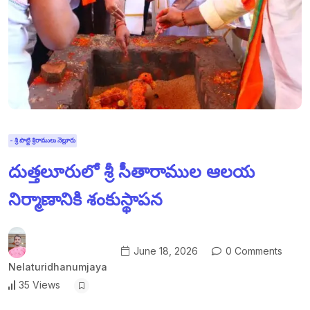
- శ్రీ పొట్టి శ్రీరాములు నెల్లూరు
దుత్తలూరులో శ్రీ సీతారాముల ఆలయ
నిర్మాణానికి శంకుస్థాపన
June 18, 2026
0 Comments
Nelaturidhanumjaya
35 Views