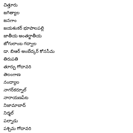
చిత్తూరు
జగిత్యాల
జనగాం
జయశంకర్ భూపాలపల్లి
జాతీయ అంతర్జాతీయ
జోగులాంబ గద్వాల
డా. బిఆర్ అంబేద్కర్ కోనసీమ
తిరుపతి
తూర్పు గోదావరి
తెలంగాణ
నంద్యాల
నాగర్‌కర్నూల్
నారాయణపేట
నిజామాబాద్
నిర్మల్
పల్నాడు
పశ్చిమ గోదావరి