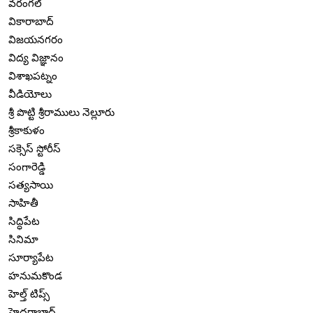
వరంగల్
వికారాబాద్
విజయనగరం
విద్య విజ్ఞానం
విశాఖపట్నం
వీడియోలు
శ్రీ పొట్టి శ్రీరాములు నెల్లూరు
శ్రీకాకుళం
సక్సెస్ స్టోరీస్
సంగారెడ్డి
సత్యసాయి
సాహితీ
సిద్ధిపేట
సినిమా
సూర్యాపేట
హనుమకొండ
హెల్త్ టిప్స్
హైదరాబాద్