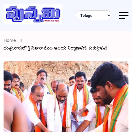
Home
దుత్తలూరులో శ్రీ సీతారాముల ఆలయ నిర్మాణానికి శంకుస్థాపన