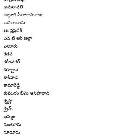
అమరావతి
అల్లూరి సీతారామరాజు
ఆదిలాబాదు
ఆంధ్రప్రదేశ్
ఎన్ టి ఆర్ జిల్లా
ఎలూరు
కడప
కరీంనగర్
కర్నూలు
కాకినాడ
కామారెడ్డి
కుమురం భీమ్ ఆసిఫాబాద్
కృష్ణా
క్రైమ్
ఖమ్మం
గుంటూరు
గూడూరు