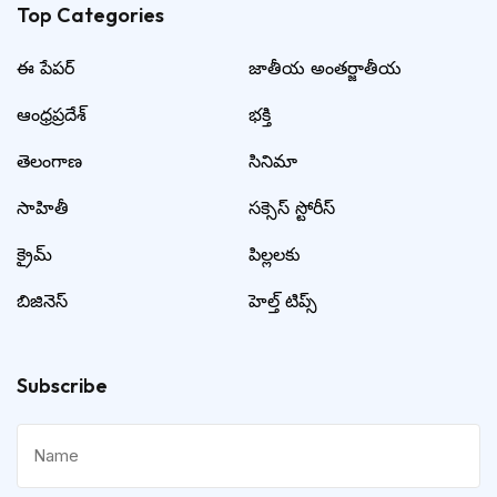
Top Categories​
ఈ పేపర్
జాతీయ అంతర్జాతీయ
ఆంధ్రప్రదేశ్
భక్తి
తెలంగాణ
సినిమా
సాహితీ
సక్సెస్ స్టోరీస్
క్రైమ్
పిల్లలకు
బిజినెస్
హెల్త్ టిప్స్
Subscribe