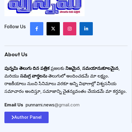
Follow Us
About Us
పున్నమి తెలుగు దిన పత్రిక
ప్రజలకు
నిజమైన
,
సమయానుకూలమైన
,
మరియు
సమగ్ర వార్తలను
తెలుగులో అందించడమే మా లక్ష్యం.
రాజకీయాలు నుంచి సినిమాలు వరకూ అన్ని విభాగాల్లో విశ్వసనీయ
సమాచారం అందిస్తూ, సమాజాన్ని చైతన్యవంతం చేయడమే మా కర్తవ్యం.
Email Us
:
punnami.news
@gmail.com
Author Panel