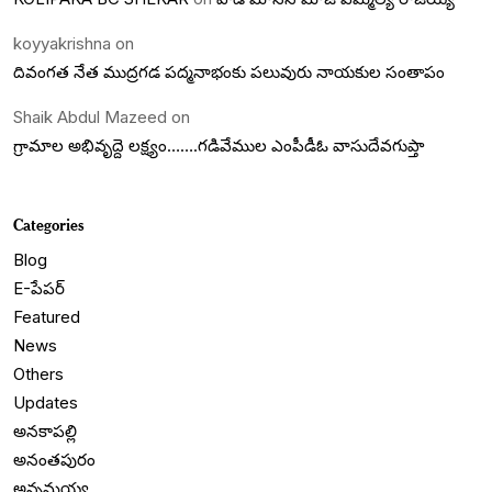
koyyakrishna
on
దివంగత నేత ముద్రగడ పద్మనాభంకు పలువురు నాయకుల సంతాపం
Shaik Abdul Mazeed
on
గ్రామాల అభివృద్దె లక్ష్యం…….గడివేముల ఎంపీడీఓ వాసుదేవగుప్తా
Categories
Blog
E-పేపర్
Featured
News
Others
Updates
అనకాపల్లి
అనంతపురం
అన్నమయ్య