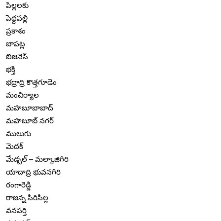
పిల్లలకు
పెద్దపల్లి
ప్రకాశం
బాపట్ల
బిజినెస్
భక్తి
భద్రాద్రి కొత్తగూడెం
మంచిర్యాల
మహబూబాబాద్
మహబూబ్ నగర్
ములుగు
మెదక్
మేడ్చల్ – మల్కాజిగిరి
యాదాద్రి భువనగిరి
రంగారెడ్డి
రాజన్న సిరిసిల్ల
వనపర్తి