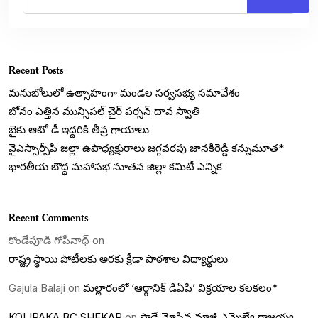
Recent Posts
మనుబోలులో ఉత్సాహంగా మండల సర్వసభ్య సమావేశం
బోనం ఎత్తిన మున్సిపల్ చైర్ పర్సన్ దావ స్వాతి
బైకు ఆటో డీ ఇద్దరికి తీవ్ర గాయాలు
వైఎస్సార్సీపీ జిల్లా ఉపాధ్యక్షురాలు జగ్గవరపు జానకిరెడ్డి కన్నుమూత*
భారతీయ బౌద్ధ మహాసభ నూతన జిల్లా కమిటీ ఎన్నిక
Recent Comments
కొండేపూడి గోపీనాథ్
on
రాష్ట్ర స్ధాయి పోటీలకు అరకు క్రీడా పాఠశాల విద్యార్ధులు
Gajula Balaji
on
మల్లారంలో ‘ఆర్గానిక్ డీఏపీ’ విక్రయాల కలకలం*
KOLIPAKA BC SHEKAR
on
పాడే మోసిన మాజీ ఎమ్మెల్యే రాజయ్య