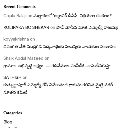
Recent Comments
Gajula Balaji
on
మల్లారంలో ‘ఆర్గానిక్ డీఏపీ’ విక్రయాల కలకలం*
KOLIPAKA BC SHEKAR
on
పాడే మోసిన మాజీ ఎమ్మెల్యే రాజయ్య
koyyakrishna
on
దివంగత నేత ముద్రగడ పద్మనాభంకు పలువురు నాయకుల సంతాపం
Shaik Abdul Mazeed
on
గ్రామాల అభివృద్దె లక్ష్యం…….గడివేముల ఎంపీడీఓ వాసుదేవగుప్తా
SATHISH
on
కుత్బుల్లాపూర్ ఎమ్మెల్యే కేపీ వివేకానంద గారును కలిసిన మైత్రి నగర్
నూతన కమిటీ
Categories
Blog