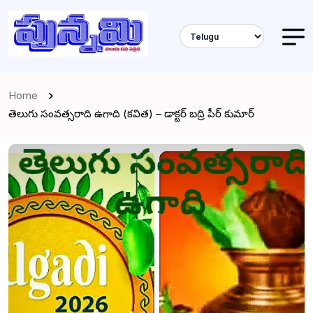
Home
తెలుగు సంవత్సరాది ఉగాది (కవిత) – డాక్టర్ బద్రి పీర్ కుమార్