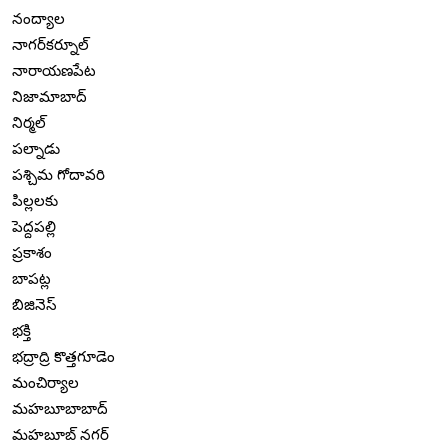
నంద్యాల
నాగర్‌కర్నూల్
నారాయణపేట
నిజామాబాద్
నిర్మల్
పల్నాడు
పశ్చిమ గోదావరి
పిల్లలకు
పెద్దపల్లి
ప్రకాశం
బాపట్ల
బిజినెస్
భక్తి
భద్రాద్రి కొత్తగూడెం
మంచిర్యాల
మహబూబాబాద్
మహబూబ్ నగర్