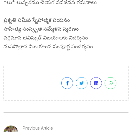
*లు* లున్నతము చేయగ నవజీవన గమనాలు
ప్రకృతి సమీప స్నేహాత్మక పయనం
సాహిత్య సంస్కృతి సమ్మేళన స్మరణం
వర్తమాన భవిష్యత్ విజయాలకు నిదర్శనం
మనసోల్లాస విజయాంస సంపూర్ణ సందర్శనం
Previous Article