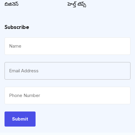
బిజినెస్
హెల్త్ టిప్స్
Subscribe