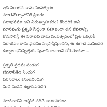
ఇది పరాభవ నామ సంవత్సరం
నూతనోత్సాహానికి శ్రీకారం
పరాభవమా అని నిరుత్సాహకరం? కొందరికి కానీ
మానవుడు ప్రకృతి సిద్ధంగా సహజంగా తన జీవనాన్ని
కొనసాగిస్తే ఈ పరాభవ నామ సంవత్సరంలో ప్రతి ఒక్కరికి
పరాభవం కాదు వైభవం సంప్రాప్తిస్తుందని, ఈ ఉగాది మనందరి
ఉజ్వల భవిష్యత్తుకు పునాది కావాలని కోరుకుంటూ …
ప్రకృతి ప్రథమ పండుగ
జీవరాసికిది నిండుగ
పరిసరాలు కనులవిందుగ
మది మదిని ఉల్లాసపరచగ
మానవాళిని ఆహ్లాద పరిచే వాతావరణం