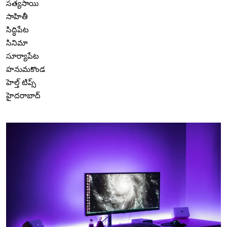
సత్యసాయి
సాహితీ
సిద్ధిపేట
సినిమా
సూర్యాపేట
హనుమకొండ
హెల్త్ టిప్స్
హైదరాబాద్