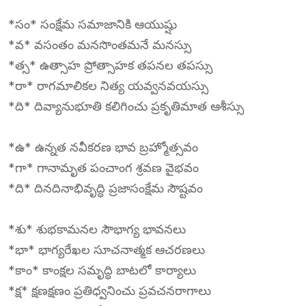
*సం* సంక్షేమ సమాజానికి ఆయుష్షు
*వ* వసంతం మనసొంతమనే మనస్సు
*త్స* ఉత్సాహ ప్రోత్సాహక తపనల తపస్సు
*రా* రాగమాలికల నిత్య యవ్వనవయస్సు
*ది* దివ్యానుభూతి కలిగించు ప్రకృతిమాత ఆశీస్సు
*ఉ* ఉన్నత నవీకరణ భావ బ్రహ్మోత్సవం
*గా* గానామృత పంచాంగ శ్రవణ వైభవం
*ది* దినదినాభివృద్ధి ప్రజాసంక్షేమ సౌష్టవం
*శు* శుభకామనల సౌభాగ్య భావనలు
*భా* భాగ్యరేఖల సూచనాత్మక ఆచరణలు
*కాం* కాంక్షల సమృద్ధి బాటలో కార్యాలు
*క్ష* క్షణక్షణం ప్రతిధ్వనించు ప్రవచనరాగాలు