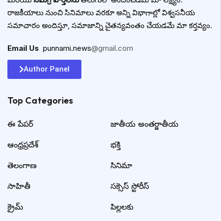
రాజకీయాలు నుంచి సినిమాలు వరకూ అన్ని విభాగాల్లో విశ్వసనీయ
సమాచారం అందిస్తూ, సమాజాన్ని చైతన్యవంతం చేయడమే మా కర్తవ్యం.
Email Us
:
punnami.news
@gmail.com
Author Panel
Top Categories​
ఈ పేపర్
జాతీయ అంతర్జాతీయ
ఆంధ్రప్రదేశ్
భక్తి
తెలంగాణ
సినిమా
సాహితీ
సక్సెస్ స్టోరీస్
క్రైమ్
పిల్లలకు