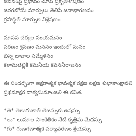
జీవనంపై ప్రభావం చూపే ప్రకృతిశోషణం
జరగబోయే మార్పులు తెలిపే జనాభాగణనం
గ్రహస్థితి మార్పుల విశ్లేషణం
మానవ చర్యల సంయమనం
పఠణం శ్రవణం మననం ఇందులో మనం
భిన్న భావాల సమ్మేళనం
కళామతల్లికి కమనీయ కవననీరాజనం
ఈ సందర్భంగా అక్షరాత్మక భావత్మక రక్షణ లక్షణ శుభాకాంక్షావలి
ప్రథమాక్షర వాక్యసుమాంజలి ఈ కవిత.
*తె* తెలుగుజాతి తేజస్సుకు ఉషస్సు
*లు* లుమాల సాంకేతికం నేటి కృత్రిమ మేధస్సు
*గు* గుణగణాత్మక పర్యావరణం శ్రేయస్సు