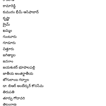
కామారెడ్డి
కుమురం భీమ్ ఆసిఫాబాద్
కృష్ణా
క్రైమ్
ఖమ్మం
గుంటూరు
గూడూరు
చిత్తూరు
జగిత్యాల
జనగాం
జయశంకర్ భూపాలపల్లి
జాతీయ అంతర్జాతీయ
జోగులాంబ గద్వాల
డా. బిఆర్ అంబేద్కర్ కోనసీమ
తిరుపతి
తూర్పు గోదావరి
తెలంగాణ