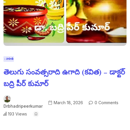
- సాహితీ
తెలుగు సంవత్సరాది ఉగాది (కవిత) – డాక్టర్
బద్రి పీర్ కుమార్
March 18, 2026
0 Comments
Drbhadripeerkumar
193 Views