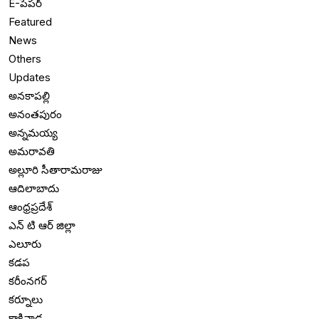
E-పేపర్
Featured
News
Others
Updates
అనకాపల్లి
అనంతపురం
అన్నమయ్య
అమరావతి
అల్లూరి సీతారామరాజు
ఆదిలాబాదు
ఆంధ్రప్రదేశ్
ఎన్ టి ఆర్ జిల్లా
ఎలూరు
కడప
కరీంనగర్
కర్నూలు
కాకినాడ