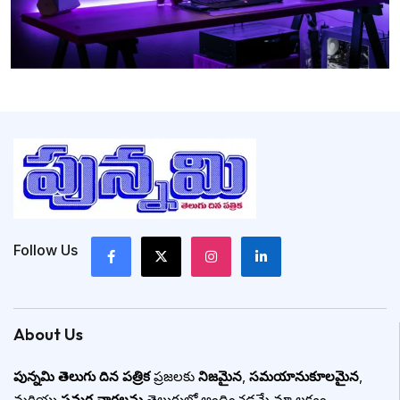
Follow Us
About Us
పున్నమి తెలుగు దిన పత్రిక
ప్రజలకు
నిజమైన
,
సమయానుకూలమైన
,
మరియు
సమగ్ర వార్తలను
తెలుగులో అందించడమే మా లక్ష్యం.