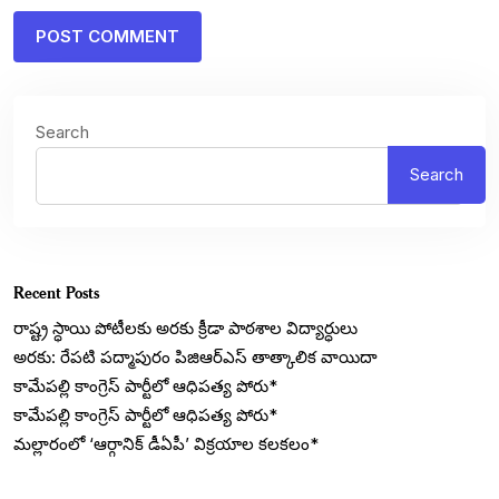
Search
Search
Recent Posts
రాష్ట్ర స్ధాయి పోటీలకు అరకు క్రీడా పాఠశాల విద్యార్ధులు
అరకు: రేపటి పద్మాపురం పిజిఆర్ఎస్ తాత్కాలిక వాయిదా
కామేపల్లి కాంగ్రెస్ పార్టీలో ఆధిపత్య పోరు*
కామేపల్లి కాంగ్రెస్ పార్టీలో ఆధిపత్య పోరు*
మల్లారంలో ‘ఆర్గానిక్ డీఏపీ’ విక్రయాల కలకలం*