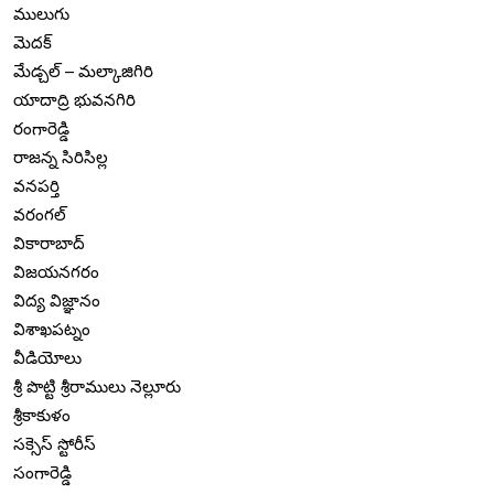
ములుగు
మెదక్
మేడ్చల్ – మల్కాజిగిరి
యాదాద్రి భువనగిరి
రంగారెడ్డి
రాజన్న సిరిసిల్ల
వనపర్తి
వరంగల్
వికారాబాద్
విజయనగరం
విద్య విజ్ఞానం
విశాఖపట్నం
వీడియోలు
శ్రీ పొట్టి శ్రీరాములు నెల్లూరు
శ్రీకాకుళం
సక్సెస్ స్టోరీస్
సంగారెడ్డి