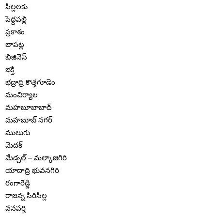
పిల్లలకు
పెద్దపల్లి
ప్రకాశం
బాపట్ల
బిజినెస్
భక్తి
భద్రాద్రి కొత్తగూడెం
మంచిర్యాల
మహబూబాబాద్
మహబూబ్ నగర్
ములుగు
మెదక్
మేడ్చల్ – మల్కాజిగిరి
యాదాద్రి భువనగిరి
రంగారెడ్డి
రాజన్న సిరిసిల్ల
వనపర్తి