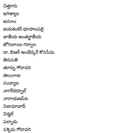
చిత్తూరు
జగిత్యాల
జనగాం
జయశంకర్ భూపాలపల్లి
జాతీయ అంతర్జాతీయ
జోగులాంబ గద్వాల
డా. బిఆర్ అంబేద్కర్ కోనసీమ
తిరుపతి
తూర్పు గోదావరి
తెలంగాణ
నంద్యాల
నాగర్‌కర్నూల్
నారాయణపేట
నిజామాబాద్
నిర్మల్
పల్నాడు
పశ్చిమ గోదావరి