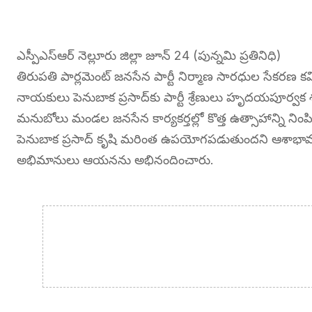
ఎస్పీఎస్ఆర్ నెల్లూరు జిల్లా జూన్ 24 (పున్నమి ప్రతినిధి)
తిరుపతి పార్లమెంట్ జనసేన పార్టీ నిర్మాణ సారధుల సేకరణ
నాయకులు పెనుబాక ప్రసాద్‌కు పార్టీ శ్రేణులు హృదయపూర్
మనుబోలు మండల జనసేన కార్యకర్తల్లో కొత్త ఉత్సాహాన్ని నింపిం
పెనుబాక ప్రసాద్ కృషి మరింత ఉపయోగపడుతుందని ఆశాభావం
అభిమానులు ఆయనను అభినందించారు.