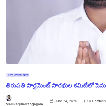
- శ్రీ పొట్టి శ్రీరాములు నెల్లూరు
తిరుపతి పార్లమెంట్ సారథుల కమిటీలో పెనుబా
June 24, 2026
0 Commen
Mallikarjunaraogajjala