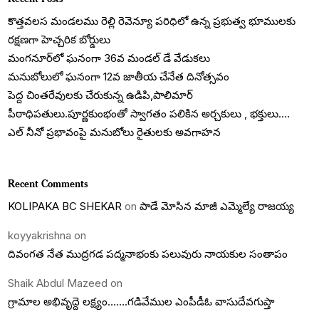
కొత్తవలస మండలము రెల్లి రెవెన్యూ పరిధిలో ఉన్న ప్రభుత్వ భూములకు
రక్షణగా హెచ్చరిక బోర్డులు
మంగనూర్‌లో ఘనంగా 36వ మండల్ డే వేడుకలు
మనుబోలులో ఘనంగా 12వ జాతీయ చేనేత దినోత్సవం
పెద్ద చింతరేవులకు చేరుకున్న ఉడిపి,పాలిమార్
పీఠాధిపతులు.పూర్ణకుంభంతో స్వాగతం పలికిన అర్చకులు , భక్తులు….
ఎల్ నీనో ప్రభావంపై మనుబోలు రైతులకు అవగాహన
Recent Comments
KOLIPAKA BC SHEKAR
on
పాడే మోసిన మాజీ ఎమ్మెల్యే రాజయ్య
koyyakrishna
on
దివంగత నేత ముద్రగడ పద్మనాభంకు పలువురు నాయకుల సంతాపం
Shaik Abdul Mazeed
on
గ్రామాల అభివృద్దె లక్ష్యం…….గడివేముల ఎంపీడీఓ వాసుదేవగుప్తా