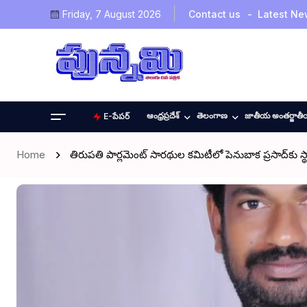
Friday, 7 August 2026
Contact us
Latest Ne
ఆంధ్రప్రదేశ్
తెలంగాణ
జాతీయ అంతర్జాత
E-పేపర్
Home
తిరుపతి పార్లమెంట్ సారథుల కమిటీలో పెనుబాక ప్రసాద్‌కు స్