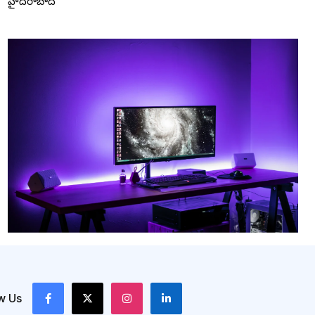
హైదరాబాద్
w Us