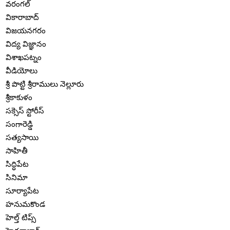
వరంగల్
వికారాబాద్
విజయనగరం
విద్య విజ్ఞానం
విశాఖపట్నం
వీడియోలు
శ్రీ పొట్టి శ్రీరాములు నెల్లూరు
శ్రీకాకుళం
సక్సెస్ స్టోరీస్
సంగారెడ్డి
సత్యసాయి
సాహితీ
సిద్ధిపేట
సినిమా
సూర్యాపేట
హనుమకొండ
హెల్త్ టిప్స్