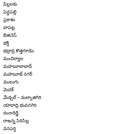
పిల్లలకు
పెద్దపల్లి
ప్రకాశం
బాపట్ల
బిజినెస్
భక్తి
భద్రాద్రి కొత్తగూడెం
మంచిర్యాల
మహబూబాబాద్
మహబూబ్ నగర్
ములుగు
మెదక్
మేడ్చల్ – మల్కాజిగిరి
యాదాద్రి భువనగిరి
రంగారెడ్డి
రాజన్న సిరిసిల్ల
వనపర్తి