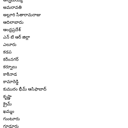
అమరావతి
అల్లూరి సీతారామరాజు
ఆదిలాబాదు
ఆంధ్రప్రదేశ్
ఎన్ టి ఆర్ జిల్లా
ఎలూరు
కడప
కరీంనగర్
కర్నూలు
కాకినాడ
కామారెడ్డి
కుమురం భీమ్ ఆసిఫాబాద్
కృష్ణా
క్రైమ్
ఖమ్మం
గుంటూరు
గూడూరు