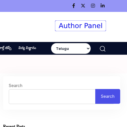
ెల్త్ టిప్స్
విద్య విజ్ఞానం
Search
Search
Recent Posts