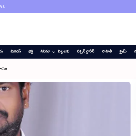
ws
ీయ
బిజినెస్
భక్తి
సినిమా
పిల్లలకు
సక్సెస్ స్టోరీస్
సాహితీ
క్రైమ్
హ
థానం