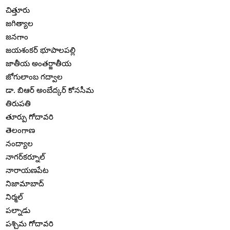
చిత్తూరు
జగిత్యాల
జనగాం
జయశంకర్ భూపాలపల్లి
జాతీయ అంతర్జాతీయ
జోగులాంబ గద్వాల
డా. బిఆర్ అంబేద్కర్ కోనసీమ
తిరుపతి
తూర్పు గోదావరి
తెలంగాణ
నంద్యాల
నాగర్‌కర్నూల్
నారాయణపేట
నిజామాబాద్
నిర్మల్
పల్నాడు
పశ్చిమ గోదావరి