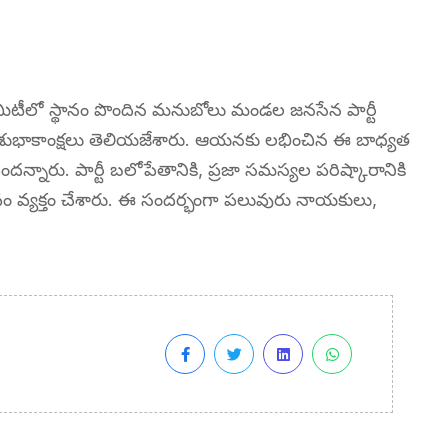
 కమిటీలో స్థానం పొందిన మనుబోలు మండల జనసేన పార్టీ
వక శుభాకాంక్షలు తెలియజేశారు. ఆయనకు లభించిన ఈ బాధ్యత
దన్నారు. పార్టీ బలోపేతానికి, ప్రజా సమస్యల పరిష్కారానికి
 వ్యక్తం చేశారు. ఈ సందర్భంగా పలువురు నాయకులు,