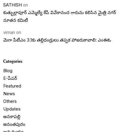
SATHISH
on
కుత్బుల్లాపూర్ ఎమ్మెల్యే కేపీ వివేకానంద గారును కలిసిన మైత్రి నగర్
నూతన కమిటీ
viman
on
మెగా పీటీఎం 3.1కు తల్లిదండ్రులు తప్పక హాజరుకావాలి: ఎంఈఓ
Categories
Blog
E-పేపర్
Featured
News
Others
Updates
అనకాపల్లి
అనంతపురం
అన్నమయ్య