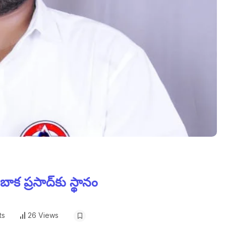
క ప్రసాద్‌కు స్థానం
ts
26 Views