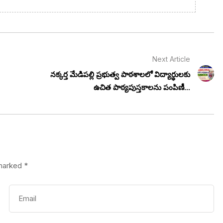
Next Article
నక్కర్త మేడిపల్లి ప్రభుత్వ పాఠశాలలో విద్యార్థులకు
ఉచిత పాఠ్యపుస్తకాలను పంపిణీ...
 marked
*