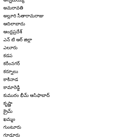
అమరావతి
అల్లూరి సీతారామరాజు
ఆదిలాబాదు
ఆంధ్రప్రదేశ్
ఎన్ టి ఆర్ జిల్లా
ఎలూరు
కడప
కరీంనగర్
కర్నూలు
కాకినాడ
కామారెడ్డి
కుమురం భీమ్ ఆసిఫాబాద్
కృష్ణా
క్రైమ్
ఖమ్మం
గుంటూరు
గూడూరు