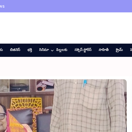
ws
ీయ
బిజినెస్
భక్తి
సినిమా
పిల్లలకు
సక్సెస్ స్టోరీస్
సాహితీ
క్రైమ్
హ