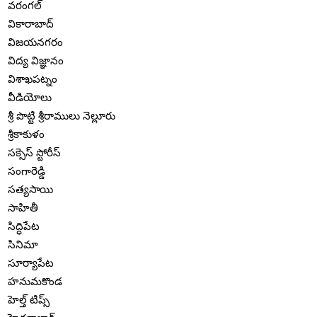
వరంగల్
వికారాబాద్
విజయనగరం
విద్య విజ్ఞానం
విశాఖపట్నం
వీడియోలు
శ్రీ పొట్టి శ్రీరాములు నెల్లూరు
శ్రీకాకుళం
సక్సెస్ స్టోరీస్
సంగారెడ్డి
సత్యసాయి
సాహితీ
సిద్ధిపేట
సినిమా
సూర్యాపేట
హనుమకొండ
హెల్త్ టిప్స్