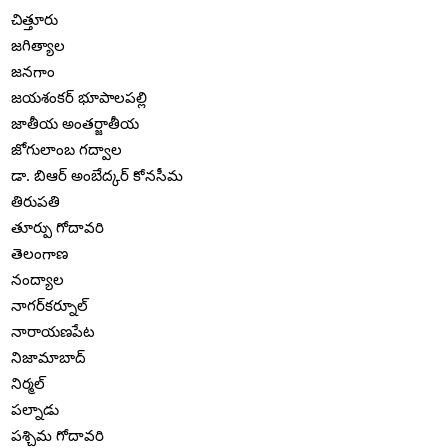
చిత్తూరు
జగిత్యాల
జనగాం
జయశంకర్ భూపాలపల్లి
జాతీయ అంతర్జాతీయ
జోగులాంబ గద్వాల
డా. బిఆర్ అంబేద్కర్ కోనసీమ
తిరుపతి
తూర్పు గోదావరి
తెలంగాణ
నంద్యాల
నాగర్‌కర్నూల్
నారాయణపేట
నిజామాబాద్
నిర్మల్
పల్నాడు
పశ్చిమ గోదావరి