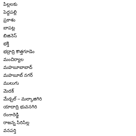
పిల్లలకు
పెద్దపల్లి
ప్రకాశం
బాపట్ల
బిజినెస్
భక్తి
భద్రాద్రి కొత్తగూడెం
మంచిర్యాల
మహబూబాబాద్
మహబూబ్ నగర్
ములుగు
మెదక్
మేడ్చల్ – మల్కాజిగిరి
యాదాద్రి భువనగిరి
రంగారెడ్డి
రాజన్న సిరిసిల్ల
వనపర్తి