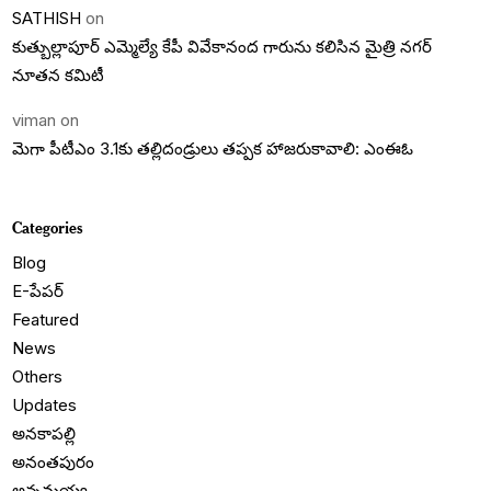
SATHISH
on
కుత్బుల్లాపూర్ ఎమ్మెల్యే కేపీ వివేకానంద గారును కలిసిన మైత్రి నగర్
నూతన కమిటీ
viman
on
మెగా పీటీఎం 3.1కు తల్లిదండ్రులు తప్పక హాజరుకావాలి: ఎంఈఓ
Categories
Blog
E-పేపర్
Featured
News
Others
Updates
అనకాపల్లి
అనంతపురం
అన్నమయ్య