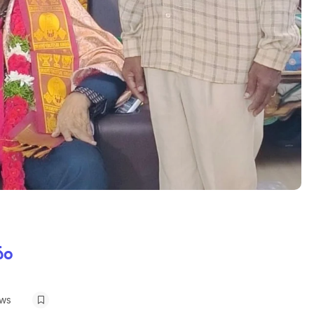
నం
ews