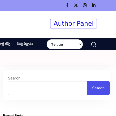
ెల్త్ టిప్స్
విద్య విజ్ఞానం
Search
Search
Recent Posts