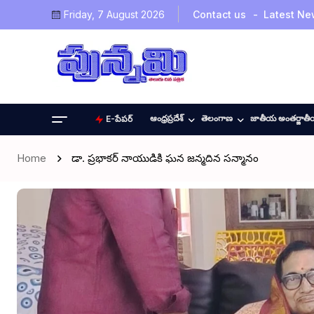
Friday, 7 August 2026
Contact us
Latest Ne
ఆంధ్రప్రదేశ్
తెలంగాణ
జాతీయ అంతర్జాత
E-పేపర్
Home
డా. ప్రభాకర్ నాయుడికి ఘన జన్మదిన సన్మానం