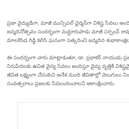
ప్రజా వైద్యుడిగా, మాజీ మున్సిపల్ ఛైర్మన్‌గా విశిష్ట సేవలు
జన్మదినోత్సవం సందర్భంగా మద్దూరుపాడు మాజీ సర్పంచ్ రావు
మాలకొండ రెడ్డి కలిసి ఘనంగా సత్కరించి జన్మదిన శుభాకాంక్షల
ఈ సందర్భంగా వారు మాట్లాడుతూ, డా. ప్రభాకర్ నాయుడు ప్రజా వై
నిరుపేదలకు ఉచిత వైద్య సేవలు అందిస్తూ వైద్య వృత్తికి విశిష
జీవిత లక్ష్యంగా చేసుకుని అనేక మంది జీవితాల్లో వెలుగుల
సంవత్సరాలు ప్రజలకు సేవలందించాలని ఆకాంక్షించారు.