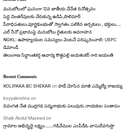
మనుబోలులో ఘనంగా 12వ జాతీయ చేనేత దినోత్సవం
పెద్ద చింతరేవులకు చేరుకున్న ఉడిపి,పాలిమార్
పీఠాధిపతులు.పూర్ణకుంభంతో స్వాగతం పలికిన అర్చకులు , భక్తులు….
ఎల్ నీనో ప్రభావంపై మనుబోలు రైతులకు అవగాహన
NGKL: ఉపాధ్యాయుల సమస్యలు వెంటనే పరిష్కరించాలి: USPC
డిమాండ్
తెలంగాణ సిద్దాంతకర్త ఆచార్య కొత్తపల్లి జయశంకర్ గారి జయంతి
Recent Comments
KOLIPAKA BC SHEKAR
on
పాడే మోసిన మాజీ ఎమ్మెల్యే రాజయ్య
koyyakrishna
on
దివంగత నేత ముద్రగడ పద్మనాభంకు పలువురు నాయకుల సంతాపం
Shaik Abdul Mazeed
on
గ్రామాల అభివృద్దె లక్ష్యం…….గడివేముల ఎంపీడీఓ వాసుదేవగుప్తా