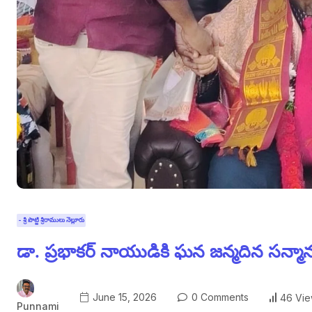
- శ్రీ పొట్టి శ్రీరాములు నెల్లూరు
డా. ప్రభాకర్ నాయుడికి ఘన జన్మదిన సన్మా
June 15, 2026
0 Comments
46 Vi
Punnami