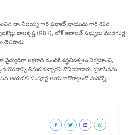
 అందించిన డా. నీలయ్య గారి ప్రభాకర్ నాయుడు గారి 89వ
లకొల్లు బాలకృష్ణ (RBK), లోక్ అదాలత్ సభ్యులు ముడిగండ్ల
ు తెలిపారు.
ద్యుడిగా లక్షలాది మందికి శస్త్రచికిత్సలు నిర్వహించి,
్టమైన గౌరవాన్ని తీసుకువచ్చారని కొనియాడారు. ప్రజాసేవను
ు నింపిన ఆయనకు సంపూర్ణ ఆయురారోగ్యాలతో మరెన్నో