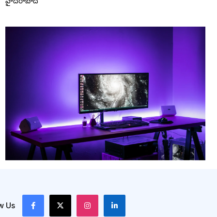
హైదరాబాద్
w Us