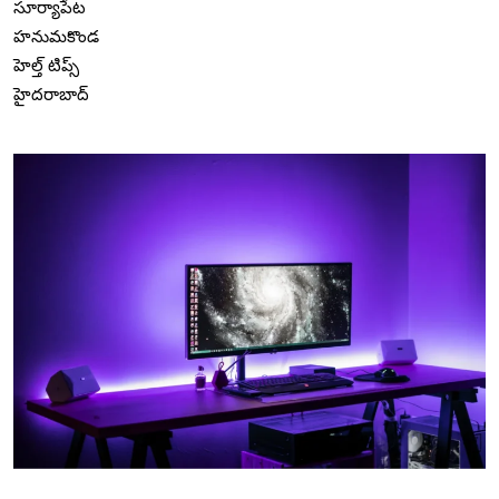
సూర్యాపేట
హనుమకొండ
హెల్త్ టిప్స్
హైదరాబాద్