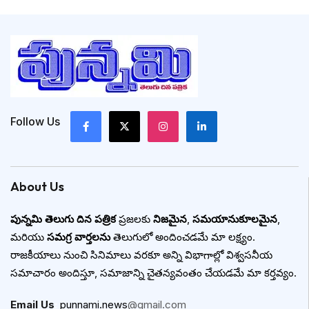
Follow Us
About Us
పున్నమి తెలుగు దిన పత్రిక
ప్రజలకు
నిజమైన
,
సమయానుకూలమైన
,
మరియు
సమగ్ర వార్తలను
తెలుగులో అందించడమే మా లక్ష్యం.
రాజకీయాలు నుంచి సినిమాలు వరకూ అన్ని విభాగాల్లో విశ్వసనీయ
సమాచారం అందిస్తూ, సమాజాన్ని చైతన్యవంతం చేయడమే మా కర్తవ్యం.
Email Us
:
punnami.news
@gmail.com