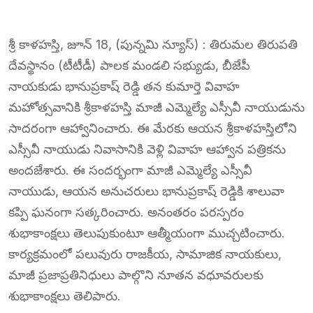
శ్రీ కాళహస్తి, జూన్ 18, (పున్నమి న్యూస్) : తిరుమల తిరుపతి
దేవస్థానం (టీటీడీ) పాలక మండలి సభ్యుడు, బీజేపీ
నాయకుడు భానుప్రకాష్ రెడ్డి తన కుమార్తె వివాహ
మహోత్సవానికి శ్రీకాళహస్తి మాజీ ఎమ్మెల్యే ఎస్సీవీ నాయుడును
సాదరంగా ఆహ్వానించారు. ఈ మేరకు ఆయన శ్రీకాళహస్తిలోని
ఎస్సీవీ నాయుడు నివాసానికి వెళ్లి వివాహ ఆహ్వాన పత్రికను
అందజేశారు. ఈ సందర్భంగా మాజీ ఎమ్మెల్యే ఎస్సీవీ
నాయుడు, ఆయన అనుచరులు భానుప్రకాష్ రెడ్డికి శాలువా
కప్పి ఘనంగా సత్కరించారు. అనంతరం పరస్పరం
శుభాకాంక్షలు తెలుపుకుంటూ ఆత్మీయంగా ముచ్చటించారు.
కార్యక్రమంలో పలువురు రాజకీయ, సామాజిక నాయకులు,
మాజీ ప్రజాప్రతినిధులు పాల్గొని నూతన వధూవరులకు
శుభాకాంక్షలు తెలిపారు.