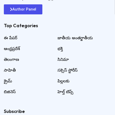
Author Panel
Top Categories​
ఈ పేపర్
జాతీయ అంతర్జాతీయ
ఆంధ్రప్రదేశ్
భక్తి
తెలంగాణ
సినిమా
సాహితీ
సక్సెస్ స్టోరీస్
క్రైమ్
పిల్లలకు
బిజినెస్
హెల్త్ టిప్స్
Subscribe