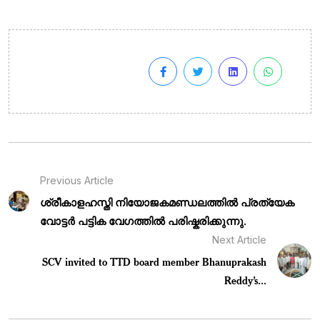
Previous Article
ശ്രീകാളഹസ്തി നിയോജകമണ്ഡലത്തിൽ പ്രത്യേക
വോട്ടർ പട്ടിക വേഗത്തിൽ പരിഷ്കരിക്കുന്നു.
Next Article
SCV invited to TTD board member Bhanuprakash
Reddy’s...