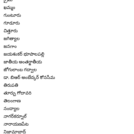
ఖమ్మం
గుంటూరు
గూడూరు
చిత్తూరు
జగిత్యాల
జనగాం
జయశంకర్ భూపాలపల్లి
జాతీయ అంతర్జాతీయ
జోగులాంబ గద్వాల
డా. బిఆర్ అంబేద్కర్ కోనసీమ
తిరుపతి
తూర్పు గోదావరి
తెలంగాణ
నంద్యాల
నాగర్‌కర్నూల్
నారాయణపేట
నిజామాబాద్