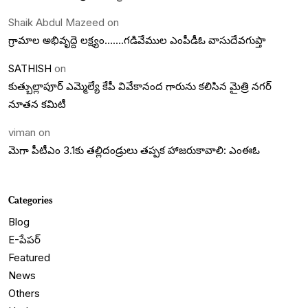
Shaik Abdul Mazeed
on
గ్రామాల అభివృద్దె లక్ష్యం…….గడివేముల ఎంపీడీఓ వాసుదేవగుప్తా
SATHISH
on
కుత్బుల్లాపూర్ ఎమ్మెల్యే కేపీ వివేకానంద గారును కలిసిన మైత్రి నగర్
నూతన కమిటీ
viman
on
మెగా పీటీఎం 3.1కు తల్లిదండ్రులు తప్పక హాజరుకావాలి: ఎంఈఓ
Categories
Blog
E-పేపర్
Featured
News
Others