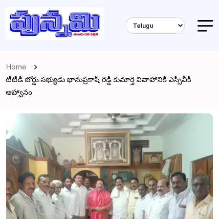
Home
టీటీడీ బోర్డు సభ్యుడు భానుప్రకాష్ రెడ్డి కుమార్తె వివాహానికి ఎస్సీవీకి
ఆహ్వానం