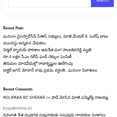
Search
Recent Posts
ఘనంగా వైఎస్సార్‌సీపీ సీఈసీ సభ్యులు, మాజీ మేయర్ కె. సురేష్ బాబు
ముందస్తు జన్మదిన వేడుకలు
నిర్మల్ హృదయ్ పాఠశాల అధినేత వంగ సాంబశివరెడ్డి మృతి
రూ.4 లక్షల సీఎం రిలీఫ్ ఫండ్ చెక్కుల పంపిణీ
తిరుమల మాడవీధుల్లో రాధాకృష్ణుల ఊరేగింపు
డాక్టర్ జగన్ మోహన్ రావు ప్రథమ వర్ధంతి.. ఘనంగా నివాళులు
Recent Comments
KOLIPAKA BC SHEKAR
on
పాడే మోసిన మాజీ ఎమ్మెల్యే రాజయ్య
koyyakrishna
on
దివంగత నేత ముద్రగడ పద్మనాభంకు పలువురు నాయకుల సంతాపం