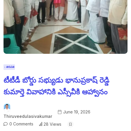
- తిరుపతి
టీటీడీ బోర్డు సభ్యుడు భానుప్రకాష్ రెడ్డి
కుమార్తె వివాహానికి ఎస్సీవీకి ఆహ్వానం
June 19, 2026
Thiruveedulasivakumar
0 Comments
28 Views