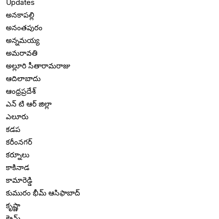
Updates
అనకాపల్లి
అనంతపురం
అన్నమయ్య
అమరావతి
అల్లూరి సీతారామరాజు
ఆదిలాబాదు
ఆంధ్రప్రదేశ్
ఎన్ టి ఆర్ జిల్లా
ఎలూరు
కడప
కరీంనగర్
కర్నూలు
కాకినాడ
కామారెడ్డి
కుమురం భీమ్ ఆసిఫాబాద్
కృష్ణా
క్రైమ్