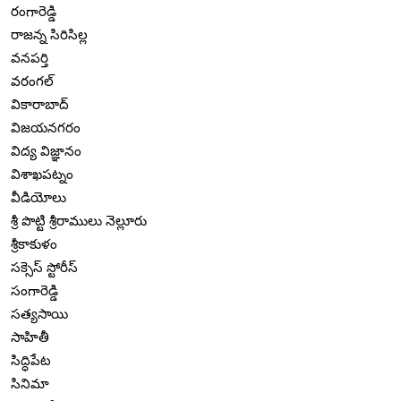
రంగారెడ్డి
రాజన్న సిరిసిల్ల
వనపర్తి
వరంగల్
వికారాబాద్
విజయనగరం
విద్య విజ్ఞానం
విశాఖపట్నం
వీడియోలు
శ్రీ పొట్టి శ్రీరాములు నెల్లూరు
శ్రీకాకుళం
సక్సెస్ స్టోరీస్
సంగారెడ్డి
సత్యసాయి
సాహితీ
సిద్ధిపేట
సినిమా