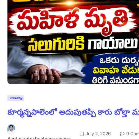
- విశాఖపట్నం
కూర్మన్నపాలెంలో అదుపుతప్పి కారు బోల్తా
July 2, 2026
0 Com
Bantusantoshsatyanarayana