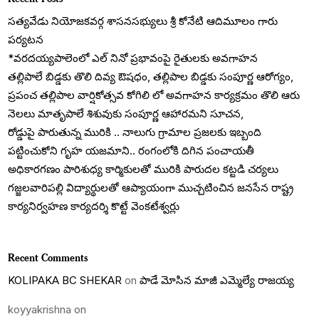
సత్యవేడు నియోజకవర్గ శాసనసభ్యులు శ్రీ కోనేటి ఆదిమూలం గారు
పర్యటన
*వరదయ్యపాలెంలో ఎల్ నినో ప్రభావంపై రైతులకు అవగాహన
తల్లిపాలే బిడ్డకు తొలి దివ్య ఔషధం, తల్లిపాల బిడ్డకు సంపూర్ణ ఆరోగ్యం,
ప్రపంచ తల్లిపాల వార్షికోత్సవ కోగిలి లో అవగాహన కార్యక్రమం తొలి ఆరు
నెలలు మాతృపాలే శిశువుకు సంపూర్ణ ఆహారమని సూచన,
రోడ్డుపై పారుతున్న మురికి .. నాలుగు గ్రామాల ప్రజలకు ఇబ్బంది
పట్టించుకోని గృహ యజమాని.. రంగంలోకి దిగిన పంచాయతీ
అధికారగణం పారిశుధ్య కార్మికులతో మురికి పారుదల కట్టడి చర్యలు
గజ్జలవారిపల్లి విద్యార్థులతో ఆప్యాయంగా ముచ్చటించిన జనసేన రాష్ట్ర
కార్యనిర్వహణ కార్యదర్శి కొట్టే వెంకటేశ్వర్లు
Recent Comments
KOLIPAKA BC SHEKAR
on
పాడే మోసిన మాజీ ఎమ్మెల్యే రాజయ్య
koyyakrishna
on