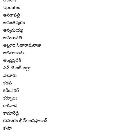
Updates
అనకాపల్లి
అనంతపురం
అన్నమయ్య
అమరావతి
అల్లూరి సీతారామరాజు
ఆదిలాబాదు
ఆంధ్రప్రదేశ్
ఎన్ టి ఆర్ జిల్లా
ఎలూరు
కడప
కరీంనగర్
కర్నూలు
కాకినాడ
కామారెడ్డి
కుమురం భీమ్ ఆసిఫాబాద్
కృష్ణా