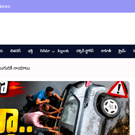
 News
ీయ
బిజినెస్
భక్తి
సినిమా
పిల్లలకు
సక్సెస్ స్టోరీస్
సాహితీ
క్రైమ్
హ
లుగురికి గాయాలు