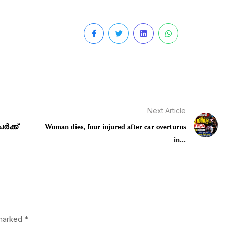
Next Article
േർക്ക്
Woman dies, four injured after car overturns
in...
 marked
*