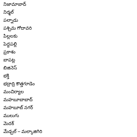
నిజామాబాద్
నిర్మల్
పల్నాడు
పశ్చిమ గోదావరి
పిల్లలకు
పెద్దపల్లి
ప్రకాశం
బాపట్ల
బిజినెస్
భక్తి
భద్రాద్రి కొత్తగూడెం
మంచిర్యాల
మహబూబాబాద్
మహబూబ్ నగర్
ములుగు
మెదక్
మేడ్చల్ – మల్కాజిగిరి