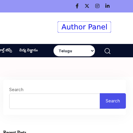
ెల్త్ టిప్స్
విద్య విజ్ఞానం
Search
Search
Recent Posts