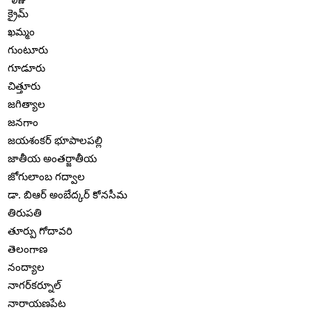
క్రైమ్
ఖమ్మం
గుంటూరు
గూడూరు
చిత్తూరు
జగిత్యాల
జనగాం
జయశంకర్ భూపాలపల్లి
జాతీయ అంతర్జాతీయ
జోగులాంబ గద్వాల
డా. బిఆర్ అంబేద్కర్ కోనసీమ
తిరుపతి
తూర్పు గోదావరి
తెలంగాణ
నంద్యాల
నాగర్‌కర్నూల్
నారాయణపేట