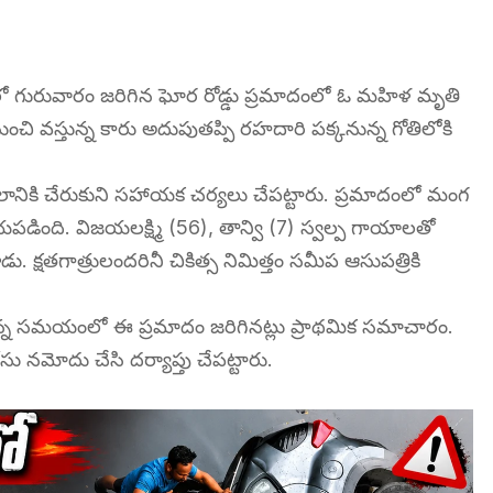
ీపంలో గురువారం జరిగిన ఘోర రోడ్డు ప్రమాదంలో ఓ మహిళ మృతి
చి వస్తున్న కారు అదుపుతప్పి రహదారి పక్కనున్న గోతిలోకి
ానికి చేరుకుని సహాయక చర్యలు చేపట్టారు. ప్రమాదంలో మంగ
పడింది. విజయలక్ష్మి (56), తాన్వి (7) స్వల్ప గాయాలతో
క్షతగాత్రులందరినీ చికిత్స నిమిత్తం సమీప ఆసుపత్రికి
స్తున్న సమయంలో ఈ ప్రమాదం జరిగినట్లు ప్రాథమిక సమాచారం.
ు నమోదు చేసి దర్యాప్తు చేపట్టారు.