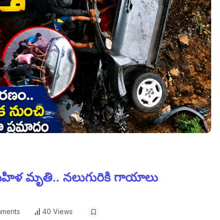
 మహిళ మృతి.. నలుగురికి గాయాలు
ments
40 Views