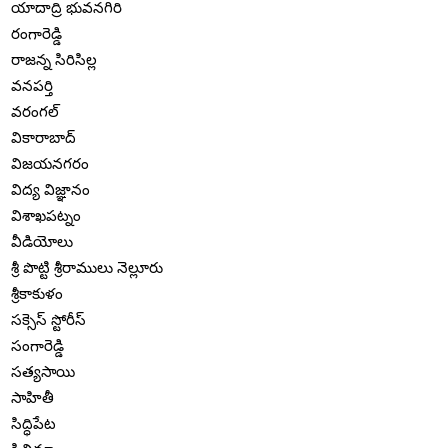
యాదాద్రి భువనగిరి
రంగారెడ్డి
రాజన్న సిరిసిల్ల
వనపర్తి
వరంగల్
వికారాబాద్
విజయనగరం
విద్య విజ్ఞానం
విశాఖపట్నం
వీడియోలు
శ్రీ పొట్టి శ్రీరాములు నెల్లూరు
శ్రీకాకుళం
సక్సెస్ స్టోరీస్
సంగారెడ్డి
సత్యసాయి
సాహితీ
సిద్ధిపేట