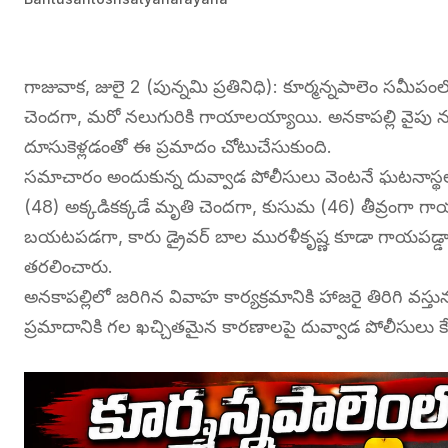
గాజువాక, జులై 2 (పున్నమి ప్రతినిధి): కూర్మన్నపాలెం సమ
చెందగా, మరో నలుగురికి గాయాలయ్యాయి. అనకాపల్లి వైపు నుం
దూసుకెళ్లడంతో ఈ ప్రమాదం చోటుచేసుకుంది.
సమాచారం అందుకున్న దువ్వాడ పోలీసులు వెంటనే ఘటనాస్థల
(48) అక్కడికక్కడే మృతి చెందగా, కుసుమ (46) తీవ్రంగా గాయ
బయటపడగా, కారు డ్రైవర్ బాల మురళీకృష్ణ కూడా గాయపడ్డాడు. 
తరలించారు.
అనకాపల్లిలో జరిగిన వివాహ కార్యక్రమానికి హాజరై తిరిగి వ
ప్రమాదానికి గల ఖచ్చితమైన కారణాలపై దువ్వాడ పోలీసులు కేస