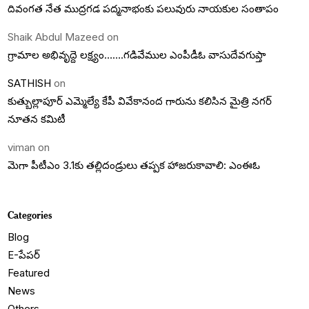
దివంగత నేత ముద్రగడ పద్మనాభంకు పలువురు నాయకుల సంతాపం
Shaik Abdul Mazeed
on
గ్రామాల అభివృద్దె లక్ష్యం…….గడివేముల ఎంపీడీఓ వాసుదేవగుప్తా
SATHISH
on
కుత్బుల్లాపూర్ ఎమ్మెల్యే కేపీ వివేకానంద గారును కలిసిన మైత్రి నగర్
నూతన కమిటీ
viman
on
మెగా పీటీఎం 3.1కు తల్లిదండ్రులు తప్పక హాజరుకావాలి: ఎంఈఓ
Categories
Blog
E-పేపర్
Featured
News
Others