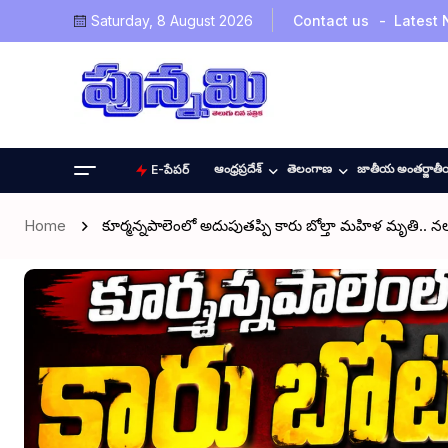
Saturday, 8 August 2026
Contact us
Latest
ఆంధ్రప్రదేశ్
తెలంగాణ
జాతీయ అంతర్జాత
E-పేపర్
Home
కూర్మన్నపాలెంలో అదుపుతప్పి కారు బోల్తా మహిళ మృతి.. న