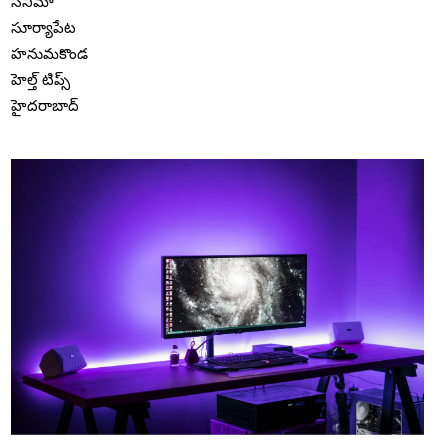
సినిమా
సూర్యాపేట
హనుమకొండ
హెల్త్ టిప్స్
హైదరాబాద్