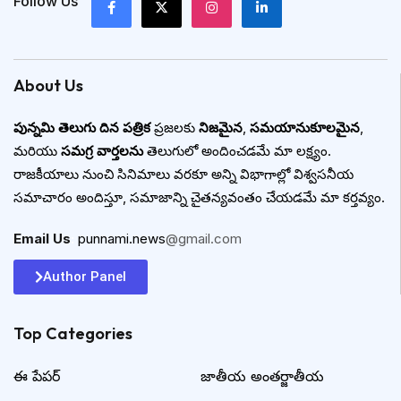
Follow Us
About Us
పున్నమి తెలుగు దిన పత్రిక
ప్రజలకు
నిజమైన
,
సమయానుకూలమైన
,
మరియు
సమగ్ర వార్తలను
తెలుగులో అందించడమే మా లక్ష్యం.
రాజకీయాలు నుంచి సినిమాలు వరకూ అన్ని విభాగాల్లో విశ్వసనీయ
సమాచారం అందిస్తూ, సమాజాన్ని చైతన్యవంతం చేయడమే మా కర్తవ్యం.
Email Us
:
punnami.news
@gmail.com
Author Panel
Top Categories​
ఈ పేపర్
జాతీయ అంతర్జాతీయ