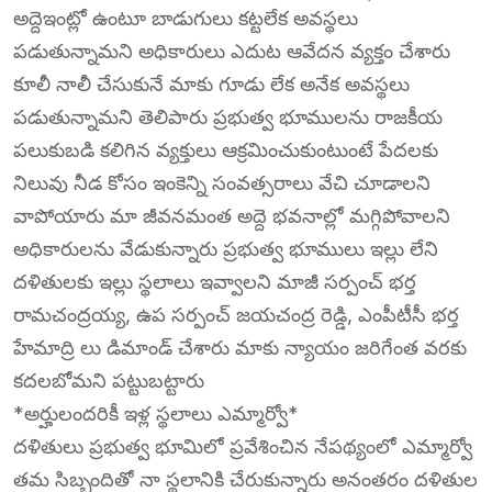
అద్దెఇంట్లో ఉంటూ బాడుగులు కట్టలేక అవస్థలు
పడుతున్నామని అధికారులు ఎదుట ఆవేదన వ్యక్తం చేశారు
కూలీ నాలీ చేసుకునే మాకు గూడు లేక అనేక అవస్థలు
పడుతున్నామని తెలిపారు ప్రభుత్వ భూములను రాజకీయ
పలుకుబడి కలిగిన వ్యక్తులు ఆక్రమించుకుంటుంటే పేదలకు
నిలువు నీడ కోసం ఇంకెన్ని సంవత్సరాలు వేచి చూడాలని
వాపోయారు మా జీవనమంత అద్దె భవనాల్లో మగ్గిపోవాలని
అధికారులను వేడుకున్నారు ప్రభుత్వ భూములు ఇల్లు లేని
దళితులకు ఇల్లు స్థలాలు ఇవ్వాలని మాజీ సర్పంచ్ భర్త
రామచంద్రయ్య, ఉప సర్పంచ్ జయచంద్ర రెడ్డి, ఎంపీటీసీ భర్త
హేమాద్రి లు డిమాండ్ చేశారు మాకు న్యాయం జరిగేంత వరకు
కదలబోమని పట్టుబట్టారు
*అర్హులందరికీ ఇళ్ల స్థలాలు ఎమ్మార్వో*
దళితులు ప్రభుత్వ భూమిలో ప్రవేశించిన నేపథ్యంలో ఎమ్మార్వో
తమ సిబ్బందితో నా స్థలానికి చేరుకున్నారు అనంతరం దళితుల