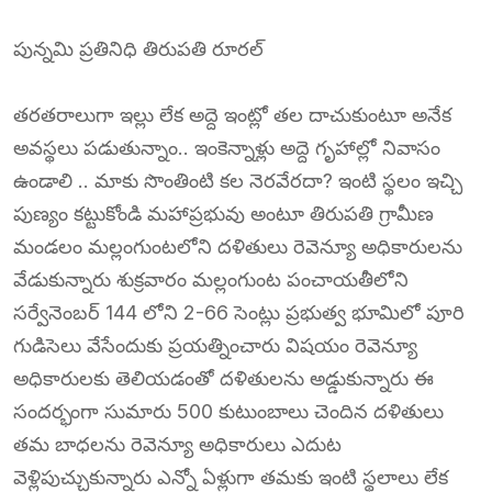
పున్నమి ప్రతినిధి తిరుపతి రూరల్
తరతరాలుగా ఇల్లు లేక అద్దె ఇంట్లో తల దాచుకుంటూ అనేక
అవస్థలు పడుతున్నాం.. ఇంకెన్నాళ్లు అద్దె గృహాల్లో నివాసం
ఉండాలి .. మాకు సొంతింటి కల నెరవేరదా? ఇంటి స్థలం ఇచ్చి
పుణ్యం కట్టుకోండి మహాప్రభువు అంటూ తిరుపతి గ్రామీణ
మండలం మల్లంగుంటలోని దళితులు రెవెన్యూ అధికారులను
వేడుకున్నారు శుక్రవారం మల్లంగుంట పంచాయతీలోని
సర్వేనెంబర్ 144 లోని 2-66 సెంట్లు ప్రభుత్వ భూమిలో పూరి
గుడిసెలు వేసేందుకు ప్రయత్నించారు విషయం రెవెన్యూ
అధికారులకు తెలియడంతో దళితులను అడ్డుకున్నారు ఈ
సందర్భంగా సుమారు 500 కుటుంబాలు చెందిన దళితులు
తమ బాధలను రెవెన్యూ అధికారులు ఎదుట
వెళ్లిపుచ్చుకున్నారు ఎన్నో ఏళ్లుగా తమకు ఇంటి స్థలాలు లేక