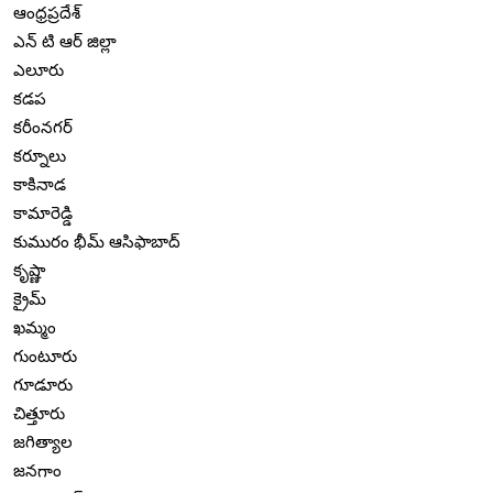
ఆంధ్రప్రదేశ్
ఎన్ టి ఆర్ జిల్లా
ఎలూరు
కడప
కరీంనగర్
కర్నూలు
కాకినాడ
కామారెడ్డి
కుమురం భీమ్ ఆసిఫాబాద్
కృష్ణా
క్రైమ్
ఖమ్మం
గుంటూరు
గూడూరు
చిత్తూరు
జగిత్యాల
జనగాం