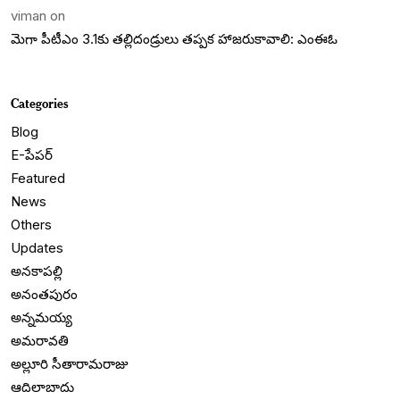
viman
on
మెగా పీటీఎం 3.1కు తల్లిదండ్రులు తప్పక హాజరుకావాలి: ఎంఈఓ
Categories
Blog
E-పేపర్
Featured
News
Others
Updates
అనకాపల్లి
అనంతపురం
అన్నమయ్య
అమరావతి
అల్లూరి సీతారామరాజు
ఆదిలాబాదు