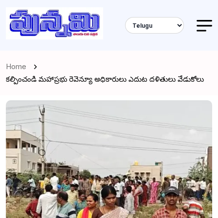
Home
కల్పించండి మహాప్రభు రెవెన్యూ అధికారులు ఎదుట దళితులు వేడుకోలు