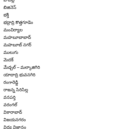
బిజినెస్
భక్తి
భద్రాద్రి కొత్తగూడెం
మంచిర్యాల
మహబూబాబాద్
మహబూబ్ నగర్
ములుగు
మెదక్
మేడ్చల్ – మల్కాజిగిరి
యాదాద్రి భువనగిరి
రంగారెడ్డి
రాజన్న సిరిసిల్ల
వనపర్తి
వరంగల్
వికారాబాద్
విజయనగరం
విద్య విజ్ఞానం