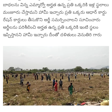
బాధలను విన్న ఎమ్మార్వో అర్హత ఉన్న ప్రతి ఒక్కరికి ఇళ్ల స్థలాలు
మంజూరు చేస్తామని హామీ ఇచ్చారు ప్రతి ఒక్కరు ఆధార్ కార్డు
రేషన్ కార్డులు తీసుకొని అర్జీ సమర్పించాలని సూచించారు
అర్జీలను పరిశీలించి అర్హత ఉన్న ప్రతి ఒక్కరికి ఇంటి స్థలం
ఇప్పిస్తానని హామీ ఇచ్చారు దీంతో దళితులు వెనుతిరి గారు