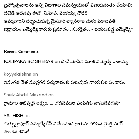
బ్రహ్మోత్సవాలను అన్ని విభాగాల సమన్వయంతో విజయవంతం చేయాలి:
టీటీడీ అదనపు ఈవో, సి.హెచ్. వెంకయ్య చౌదరి
అమ్మవారిని దర్శించుకున్న మైసూర్ వ్యాసరాజ మఠం పీఠాధిపతి
భద్రాచలం ఎమ్మెల్యే కారుకు ప్రమాదం.. సురక్షితంగా బయటపడ్డ ఎమ్మెల్యే*
Recent Comments
KOLIPAKA BC SHEKAR
on
పాడే మోసిన మాజీ ఎమ్మెల్యే రాజయ్య
koyyakrishna
on
దివంగత నేత ముద్రగడ పద్మనాభంకు పలువురు నాయకుల సంతాపం
Shaik Abdul Mazeed
on
గ్రామాల అభివృద్దె లక్ష్యం…….గడివేముల ఎంపీడీఓ వాసుదేవగుప్తా
SATHISH
on
కుత్బుల్లాపూర్ ఎమ్మెల్యే కేపీ వివేకానంద గారును కలిసిన మైత్రి నగర్
నూతన కమిటీ