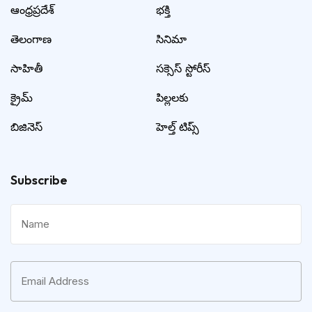
ఆంధ్రప్రదేశ్
భక్తి
తెలంగాణ
సినిమా
సాహితీ
సక్సెస్ స్టోరీస్
క్రైమ్
పిల్లలకు
బిజినెస్
హెల్త్ టిప్స్
Subscribe