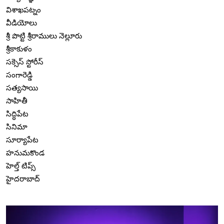
విశాఖపట్నం
వీడియోలు
శ్రీ పొట్టి శ్రీరాములు నెల్లూరు
శ్రీకాకుళం
సక్సెస్ స్టోరీస్
సంగారెడ్డి
సత్యసాయి
సాహితీ
సిద్ధిపేట
సినిమా
సూర్యాపేట
హనుమకొండ
హెల్త్ టిప్స్
హైదరాబాద్