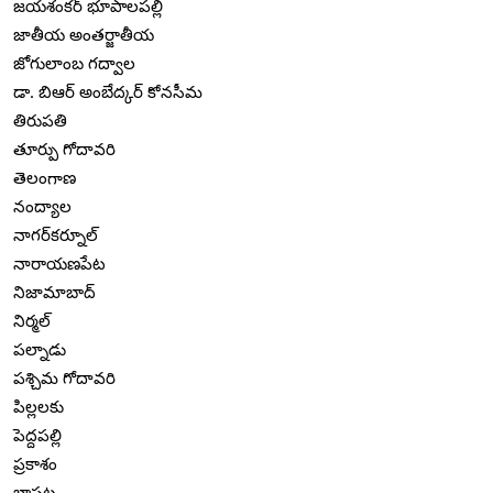
జయశంకర్ భూపాలపల్లి
జాతీయ అంతర్జాతీయ
జోగులాంబ గద్వాల
డా. బిఆర్ అంబేద్కర్ కోనసీమ
తిరుపతి
తూర్పు గోదావరి
తెలంగాణ
నంద్యాల
నాగర్‌కర్నూల్
నారాయణపేట
నిజామాబాద్
నిర్మల్
పల్నాడు
పశ్చిమ గోదావరి
పిల్లలకు
పెద్దపల్లి
ప్రకాశం
బాపట్ల