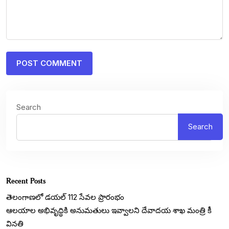
Search
Search
Recent Posts
తెలంగాణలో డయల్‌ 112 సేవల ప్రారంభం
ఆలయాల అభివృద్ధికి అనుమతులు ఇవ్వాలని దేవాదయ శాఖ మంత్రి కీ
వినతి