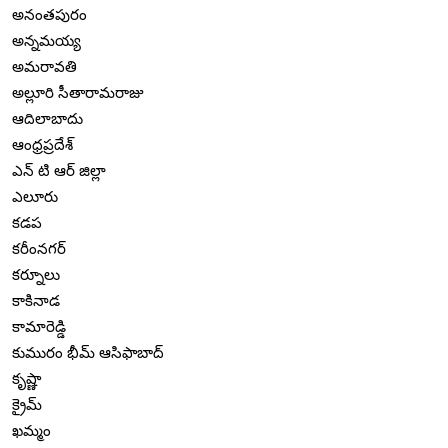
అనంతపురం
అన్నమయ్య
అమరావతి
అల్లూరి సీతారామరాజు
ఆదిలాబాదు
ఆంధ్రప్రదేశ్
ఎన్ టి ఆర్ జిల్లా
ఎలూరు
కడప
కరీంనగర్
కర్నూలు
కాకినాడ
కామారెడ్డి
కుమురం భీమ్ ఆసిఫాబాద్
కృష్ణా
క్రైమ్
ఖమ్మం