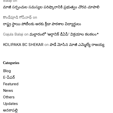
Balaji
on
మాజీ సర్పంచుల సమస్యల పరిష్కారానికి ప్రభుత్వం చొరవ చూపాలి
కొండేపూడి గోపీనాథ్
on
రాష్ట్ర స్ధాయి పోటీలకు అరకు క్రీడా పాఠశాల విద్యార్ధులు
Gajula Balaji
on
మల్లారంలో ‘ఆర్గానిక్ డీఏపీ’ విక్రయాల కలకలం*
KOLIPAKA BC SHEKAR
on
పాడే మోసిన మాజీ ఎమ్మెల్యే రాజయ్య
Categories
Blog
E-పేపర్
Featured
News
Others
Updates
అనకాపల్లి