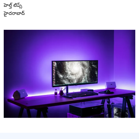
హెల్త్ టిప్స్
హైదరాబాద్