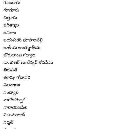
గుంటూరు
గూడూరు
చిత్తూరు
జగిత్యాల
జనగాం
జయశంకర్ భూపాలపల్లి
జాతీయ అంతర్జాతీయ
జోగులాంబ గద్వాల
డా. బిఆర్ అంబేద్కర్ కోనసీమ
తిరుపతి
తూర్పు గోదావరి
తెలంగాణ
నంద్యాల
నాగర్‌కర్నూల్
నారాయణపేట
నిజామాబాద్
నిర్మల్