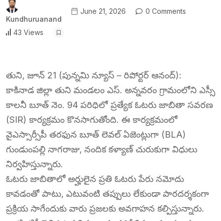
June 21, 2026
0 Comments
Kundhuruanand
43 Views
తుని, జూన్ 21 (పున్నమి న్యూస్ – రిపోర్టర్ ఆనంద్):
కాకినాడ జిల్లా తుని మండలం ఎస్. అన్నవరం గ్రామంలోని ఎస్సీ
కాలనీ బూత్ నెం. 94 పరిధిలో ప్రత్యేక ఓటరు జాబితా సవరణ
(SIR) కార్యక్రమం కొనసాగుతోంది. ఈ కార్యక్రమంలో
వైఎస్సార్సీపీ తరఫున బూత్ లెవల్ ఏజెంట్లుగా (BLA)
గుండుంపల్లి నాగరాజు, నందిక కళ్యాణ్ చురుకుగా విధులు
నిర్వహిస్తున్నారు.
ఓటరు జాబితాలో అర్హులైన ప్రతి ఓటరు పేరు నమోదు
కావడంతో పాటు, ఎటువంటి తప్పులు లేకుండా పారదర్శకంగా
ప్రక్రియ సాగేందుకు వారు ప్రజలకు అవగాహన కల్పిస్తున్నారు.