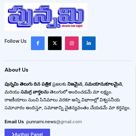
Follow Us
About Us
పున్నమి తెలుగు దిన పత్రిక
ప్రజలకు
నిజమైన
,
సమయానుకూలమైన
,
మరియు
సమగ్ర వార్తలను
తెలుగులో అందించడమే మా లక్ష్యం.
రాజకీయాలు నుంచి సినిమాలు వరకూ అన్ని విభాగాల్లో విశ్వసనీయ
సమాచారం అందిస్తూ, సమాజాన్ని చైతన్యవంతం చేయడమే మా కర్తవ్యం.
Email Us
:
punnami.news
@gmail.com
Author Panel