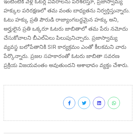
ఇంటింటికీ వెళ్లి ఓటర్ల వివరాలను పరిశీలిస్తూ, ప్రజాస్వామ్య
హక్కుల పరిరక్షణలో తమ వంతు బాధ్యతను నిర్వర్తిస్తున్నారు.
ఓటు హక్కు ప్రతి పౌరుడి రాజ్యాంగబద్ధమైన హక్కు అని,
అర్హులైన ప్రతి ఒక్కరూ ఓటరు జాబితాలో తమ పేరు నమోదు
చేసుకోవాలని బీఎల్‌ఏలు పిలుపునిచ్చారు. ప్రజాస్వామ్య
వ్యవస్థ బలోపేతానికి SIR కార్యక్రమం ఎంతో కీలకమని వారు
పేర్కొన్నారు. ప్రజల సహకారంతో ఓటరు జాబితా సవరణ
ప్రక్రియ విజయవంతం అవుతుందని ఆశాభావం వ్యక్తం చేశారు.