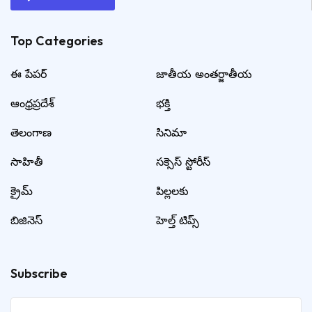
Top Categories​
ఈ పేపర్
జాతీయ అంతర్జాతీయ
ఆంధ్రప్రదేశ్
భక్తి
తెలంగాణ
సినిమా
సాహితీ
సక్సెస్ స్టోరీస్
క్రైమ్
పిల్లలకు
బిజినెస్
హెల్త్ టిప్స్
Subscribe