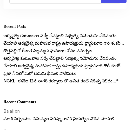
Recent Posts
ఆర్యవైశ్య కుటుంబాల సర్వే చేపట్టాలి సభ్యత్వ నమోదును వేగవంతం
చేయాలి ఆర్యవైశ్య మహాసభ రాష్ట్ర ఉపాధ్యక్షుడు ప్రొద్దుటూరి గౌరీ శంకర్ ..
కొత్తపల్లిలో రేణుక ఎల్లమ్మకు ఘనంగా బోనం సమర్పణ
ఆర్యవైశ్య కుటుంబాల సర్వే చేపట్టాలి సభ్యత్వ నమోదును వేగవంతం
చేయాలి ఆర్యవైశ్య మహాసభ రాష్ట్ర ఉపాధ్యక్షుడు ప్రొద్దుటూరి గౌరీ శంకర్ ..
ప్రజా సేవలో మరో అడుగు భీమిలి పోలీసులు
NGKL: ఈనెల 12న నాగర్ కర్నూలు లో ఉచిత కంటి చికిత్స శిబిరం…*
Recent Comments
Balaji
on
మాజీ సర్పంచుల సమస్యల పరిష్కారానికి ప్రభుత్వం చొరవ చూపాలి