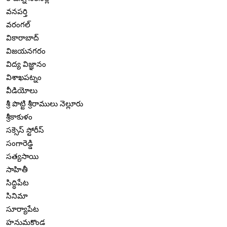
వనపర్తి
వరంగల్
వికారాబాద్
విజయనగరం
విద్య విజ్ఞానం
విశాఖపట్నం
వీడియోలు
శ్రీ పొట్టి శ్రీరాములు నెల్లూరు
శ్రీకాకుళం
సక్సెస్ స్టోరీస్
సంగారెడ్డి
సత్యసాయి
సాహితీ
సిద్ధిపేట
సినిమా
సూర్యాపేట
హనుమకొండ