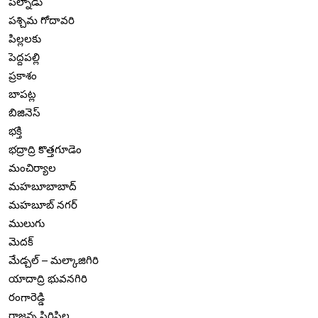
పల్నాడు
పశ్చిమ గోదావరి
పిల్లలకు
పెద్దపల్లి
ప్రకాశం
బాపట్ల
బిజినెస్
భక్తి
భద్రాద్రి కొత్తగూడెం
మంచిర్యాల
మహబూబాబాద్
మహబూబ్ నగర్
ములుగు
మెదక్
మేడ్చల్ – మల్కాజిగిరి
యాదాద్రి భువనగిరి
రంగారెడ్డి
రాజన్న సిరిసిల్ల