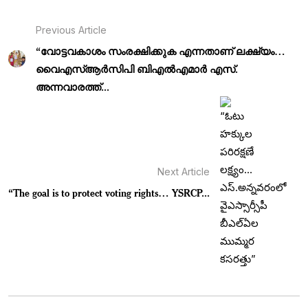
Previous Article
“വോട്ടവകാശം സംരക്ഷിക്കുക എന്നതാണ് ലക്ഷ്യം…
വൈഎസ്ആർസിപി ബിഎൽഎമാർ എസ്.
അന്നവാരത്ത്...
Next Article
“The goal is to protect voting rights… YSRCP...