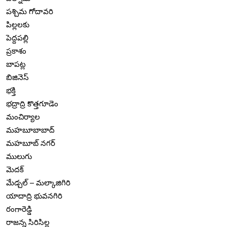
పశ్చిమ గోదావరి
పిల్లలకు
పెద్దపల్లి
ప్రకాశం
బాపట్ల
బిజినెస్
భక్తి
భద్రాద్రి కొత్తగూడెం
మంచిర్యాల
మహబూబాబాద్
మహబూబ్ నగర్
ములుగు
మెదక్
మేడ్చల్ – మల్కాజిగిరి
యాదాద్రి భువనగిరి
రంగారెడ్డి
రాజన్న సిరిసిల్ల