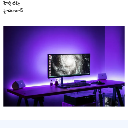
హెల్త్ టిప్స్
హైదరాబాద్