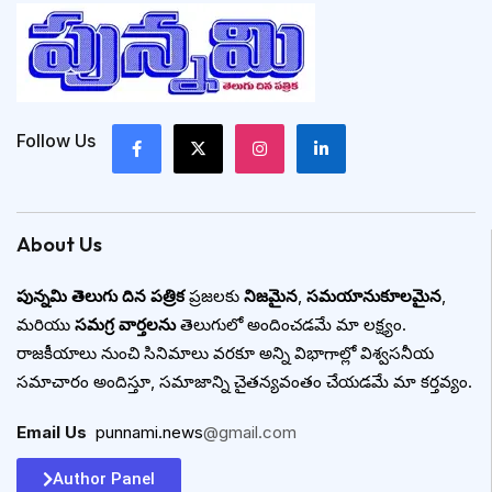
Follow Us
About Us
పున్నమి తెలుగు దిన పత్రిక
ప్రజలకు
నిజమైన
,
సమయానుకూలమైన
,
మరియు
సమగ్ర వార్తలను
తెలుగులో అందించడమే మా లక్ష్యం.
రాజకీయాలు నుంచి సినిమాలు వరకూ అన్ని విభాగాల్లో విశ్వసనీయ
సమాచారం అందిస్తూ, సమాజాన్ని చైతన్యవంతం చేయడమే మా కర్తవ్యం.
Email Us
:
punnami.news
@gmail.com
Author Panel