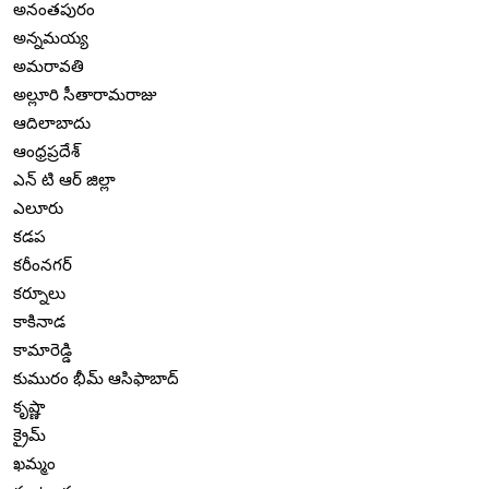
అనంతపురం
అన్నమయ్య
అమరావతి
అల్లూరి సీతారామరాజు
ఆదిలాబాదు
ఆంధ్రప్రదేశ్
ఎన్ టి ఆర్ జిల్లా
ఎలూరు
కడప
కరీంనగర్
కర్నూలు
కాకినాడ
కామారెడ్డి
కుమురం భీమ్ ఆసిఫాబాద్
కృష్ణా
క్రైమ్
ఖమ్మం