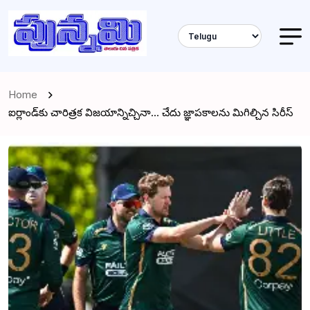
Home
ఐర్లాండ్‌కు చారిత్రక విజయాన్నిచ్చినా… చేదు జ్ఞాపకాలను మిగిల్చిన సిరీస్