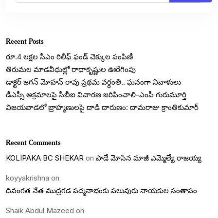
Recent Posts
రూ.4 లక్షల సీఎం రిలీఫ్ ఫండ్ చెక్కుల పంపిణీ
తిరుమల మాడవీధుల్లో రాధాకృష్ణుల ఊరేగింపు
డాక్టర్ జగన్ మోహన్ రావు ప్రథమ వర్ధంతి.. ఘనంగా నివాళులు
డీఎస్సీ అక్రమాలపై సీబీఐ విచారణ జరిపించాలి-ఎంపీ గురుమూర్తి
విజయవాడలో బ్రాహ్మణులపై దాడి దారుణం: దామరాజు క్రాంతికుమార్
Recent Comments
KOLIPAKA BC SHEKAR
on
పాడే మోసిన మాజీ ఎమ్మెల్యే రాజయ్య
koyyakrishna
on
దివంగత నేత ముద్రగడ పద్మనాభంకు పలువురు నాయకుల సంతాపం
Shaik Abdul Mazeed
on