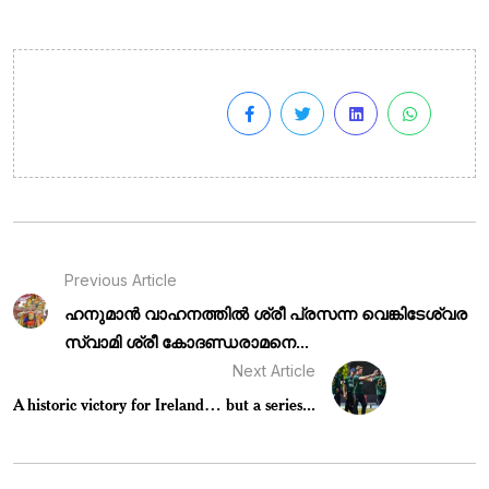
Previous Article
ഹനുമാൻ വാഹനത്തിൽ ശ്രീ പ്രസന്ന വെങ്കിടേശ്വര
സ്വാമി ശ്രീ കോദണ്ഡരാമനെ...
Next Article
A historic victory for Ireland… but a series...