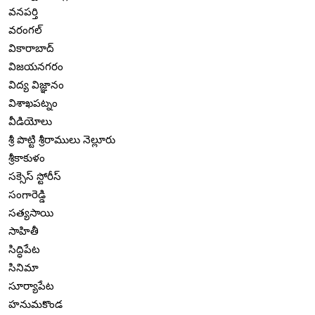
వనపర్తి
వరంగల్
వికారాబాద్
విజయనగరం
విద్య విజ్ఞానం
విశాఖపట్నం
వీడియోలు
శ్రీ పొట్టి శ్రీరాములు నెల్లూరు
శ్రీకాకుళం
సక్సెస్ స్టోరీస్
సంగారెడ్డి
సత్యసాయి
సాహితీ
సిద్ధిపేట
సినిమా
సూర్యాపేట
హనుమకొండ