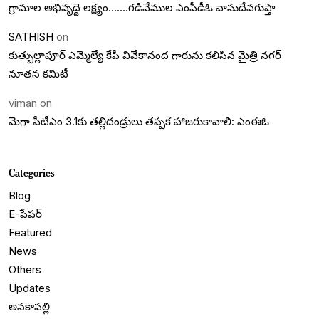
గ్రామాల అభివృద్దె లక్ష్యం…….గడివేముల ఎంపీడీఓ వాసుదేవగుప్తా
SATHISH
on
కుత్బుల్లాపూర్ ఎమ్మెల్యే కేపీ వివేకానంద గారును కలిసిన మైత్రి నగర్
నూతన కమిటీ
viman
on
మెగా పీటీఎం 3.1కు తల్లిదండ్రులు తప్పక హాజరుకావాలి: ఎంఈఓ
Categories
Blog
E-పేపర్
Featured
News
Others
Updates
అనకాపల్లి