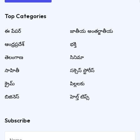
Top Categories​
ఈ పేపర్
జాతీయ అంతర్జాతీయ
ఆంధ్రప్రదేశ్
భక్తి
తెలంగాణ
సినిమా
సాహితీ
సక్సెస్ స్టోరీస్
క్రైమ్
పిల్లలకు
బిజినెస్
హెల్త్ టిప్స్
Subscribe