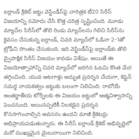
ఐర్లాండ్ క్రికెట్ జట్టు వెస్టిండీస్‌పై చారిత్రక టీ20 సిరీస్
విజయాన్ని నమోదు చేసి కొత్త చరిత్ర సృష్టించింది. మూడు
మ్యాచ్‌ల సిరీస్‌లో తొలి రెండు మ్యాచ్‌లను గెలిచి సిరీస్‌ను
కైవసం చేసుకున్న ఐర్లాండ్, చివరి మ్యాచ్‌లో ఓడినా 2-1తో
ట్రోఫీని సొంతం చేసుకుంది. ఇది వెస్టిండీస్‌పై ఐర్లాండ్‌కు తొలి
ద్వైపాక్షిక సిరీస్ విజయం కావడం విశేషం. అయితే ఈ
విజయోత్సాహాన్ని చివరి మ్యాచ్‌లో జరిగిన ఓటమి కొంత మేర
తగ్గించింది. యువ ఆటగాళ్లు అద్భుత ప్రదర్శన చేయగా, కెప్టెన్
సమర్థ నాయకత్వం జట్టుకు బలంగా నిలిచింది. రాబోయే
అంతర్జాతీయ టోర్నీలకు ఈ విజయం జట్టులో ఆత్మవిశ్వాసాన్ని
పెంచనుంది. అయినప్పటికీ నిలకడైన ప్రదర్శన
కొనసాగించాల్సిన అవసరం ఉందని మాజీ క్రికెటర్లు
అభిప్రాయపడుతున్నారు. ఈ సిరీస్ ఐర్లాండ్ క్రికెట్ అభివృద్ధిలో
మరో ముఖ్యమైన మైలురాయిగా నిలిచింది.