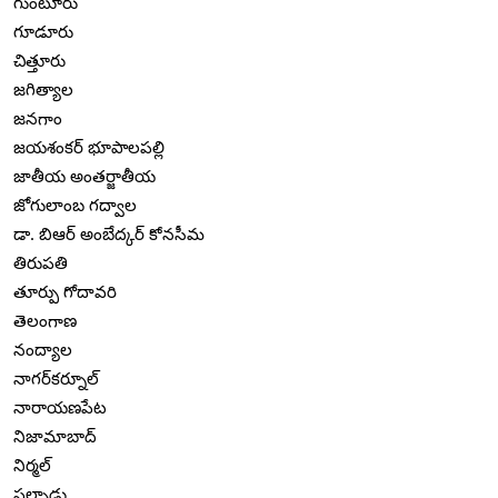
గుంటూరు
గూడూరు
చిత్తూరు
జగిత్యాల
జనగాం
జయశంకర్ భూపాలపల్లి
జాతీయ అంతర్జాతీయ
జోగులాంబ గద్వాల
డా. బిఆర్ అంబేద్కర్ కోనసీమ
తిరుపతి
తూర్పు గోదావరి
తెలంగాణ
నంద్యాల
నాగర్‌కర్నూల్
నారాయణపేట
నిజామాబాద్
నిర్మల్
పల్నాడు