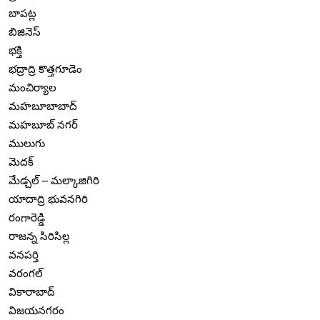
బాపట్ల
బిజినెస్
భక్తి
భద్రాద్రి కొత్తగూడెం
మంచిర్యాల
మహబూబాబాద్
మహబూబ్ నగర్
ములుగు
మెదక్
మేడ్చల్ – మల్కాజిగిరి
యాదాద్రి భువనగిరి
రంగారెడ్డి
రాజన్న సిరిసిల్ల
వనపర్తి
వరంగల్
వికారాబాద్
విజయనగరం