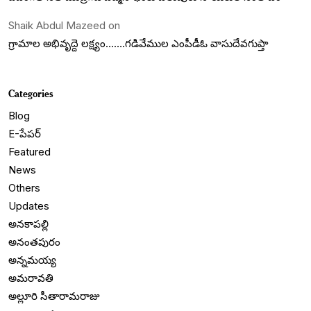
Shaik Abdul Mazeed
on
గ్రామాల అభివృద్దె లక్ష్యం…….గడివేముల ఎంపీడీఓ వాసుదేవగుప్తా
Categories
Blog
E-పేపర్
Featured
News
Others
Updates
అనకాపల్లి
అనంతపురం
అన్నమయ్య
అమరావతి
అల్లూరి సీతారామరాజు