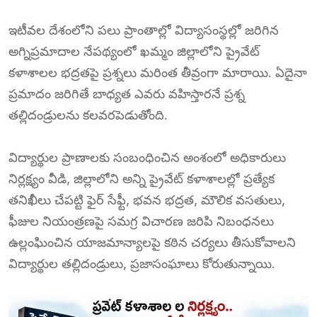
ఇటీవల దేశంలోని పలు ప్రాంతాల్లో విద్యాసంస్థల్లో జరిగిన
అగ్నిప్రమాదాల నేపథ్యంలో ఖమ్మం జిల్లాలోని ప్రైవేట్
కళాశాలల భద్రతపై ప్రశ్నలు మరింత తీవ్రంగా మారాయి. ఏదైనా
ప్రమాదం జరిగితే బాధ్యత ఎవరు వహిస్తారనే ప్రశ్న
తల్లిదండ్రులను కలవరపెడుతోంది.
విద్యార్థుల ప్రాణాలకు సంబంధించిన అంశంలో అధికారులు
నిర్లక్ష్యం వీడి, జిల్లాలోని అన్ని ప్రైవేట్ కళాశాలల్లో ప్రత్యేక
తనిఖీలు చేపట్టి ఫైర్ సేఫ్టీ, భవన భద్రత, మౌలిక వసతులు,
ఫీజుల నియంత్రణపై సమగ్ర విచారణ జరిపి నిబంధనలు
ఉల్లంఘించిన యాజమాన్యాలపై కఠిన చర్యలు తీసుకోవాలని
విద్యార్థుల తల్లిదండ్రులు, ప్రజాసంఘాలు కోరుతున్నాయి.