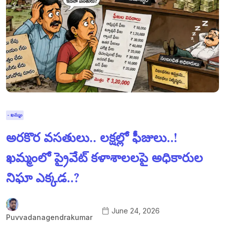
- ఖమ్మం
అరకొర వసతులు.. లక్షల్లో ఫీజులు..!
ఖమ్మంలో ప్రైవేట్ కళాశాలలపై అధికారుల
నిఘా ఎక్కడ..?
June 24, 2026
Puvvadanagendrakumar