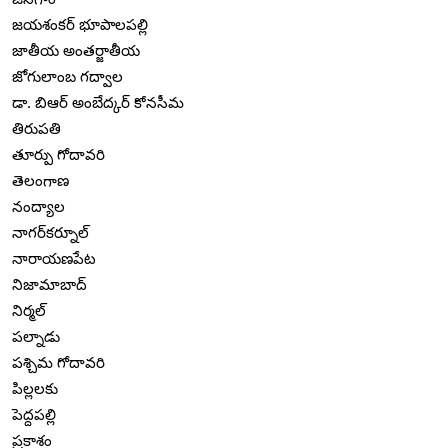
జయశంకర్ భూపాలపల్లి
జాతీయ అంతర్జాతీయ
జోగులాంబ గద్వాల
డా. బిఆర్ అంబేద్కర్ కోనసీమ
తిరుపతి
తూర్పు గోదావరి
తెలంగాణ
నంద్యాల
నాగర్‌కర్నూల్
నారాయణపేట
నిజామాబాద్
నిర్మల్
పల్నాడు
పశ్చిమ గోదావరి
పిల్లలకు
పెద్దపల్లి
ప్రకాశం