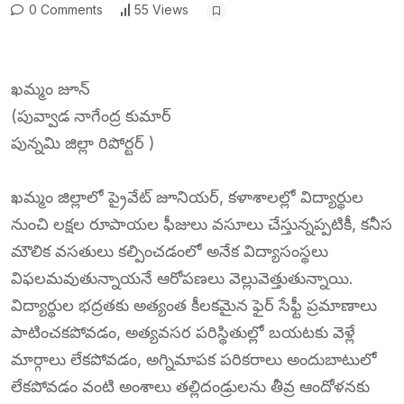
0 Comments
55 Views
ఖమ్మం జూన్
(పువ్వాడ నాగేంద్ర కుమార్
పున్నమి జిల్లా రిపోర్టర్ )
ఖమ్మం జిల్లాలో ప్రైవేట్ జూనియర్, కళాశాలల్లో విద్యార్థుల
నుంచి లక్షల రూపాయల ఫీజులు వసూలు చేస్తున్నప్పటికీ, కనీస
మౌలిక వసతులు కల్పించడంలో అనేక విద్యాసంస్థలు
విఫలమవుతున్నాయనే ఆరోపణలు వెల్లువెత్తుతున్నాయి.
విద్యార్థుల భద్రతకు అత్యంత కీలకమైన ఫైర్ సేఫ్టీ ప్రమాణాలు
పాటించకపోవడం, అత్యవసర పరిస్థితుల్లో బయటకు వెళ్లే
మార్గాలు లేకపోవడం, అగ్నిమాపక పరికరాలు అందుబాటులో
లేకపోవడం వంటి అంశాలు తల్లిదండ్రులను తీవ్ర ఆందోళనకు