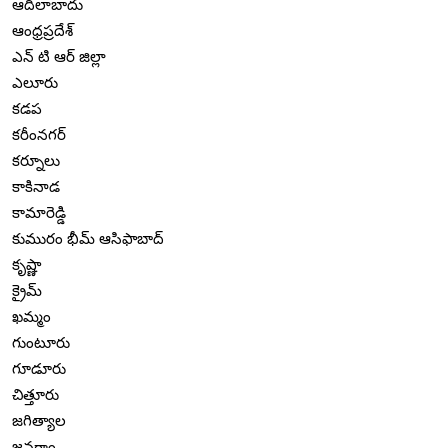
ఆదిలాబాదు
ఆంధ్రప్రదేశ్
ఎన్ టి ఆర్ జిల్లా
ఎలూరు
కడప
కరీంనగర్
కర్నూలు
కాకినాడ
కామారెడ్డి
కుమురం భీమ్ ఆసిఫాబాద్
కృష్ణా
క్రైమ్
ఖమ్మం
గుంటూరు
గూడూరు
చిత్తూరు
జగిత్యాల
జనగాం