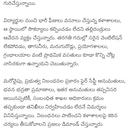
గురిచేస్తున్నాయి.
విద్యార్థుల నుంచి భారీ ఫీజులు వసూలు చేస్తున్న కళాశాలలు,
ఆ స్థాయిలో సౌకర్యాలు కల్పించడం లేదని తల్లిదండ్రులు
ఆవేదన వ్యక్తం చేస్తున్నారు. తరగతి గదుల్లో సరైన వెంటిలేషన్
లేకపోవడం, తాగునీరు, మరుగుదొడ్లు, ప్రయోగశాలలు,
గ్రంథాలయాల వంటి ప్రాథమిక వసతులు కూడా కొన్ని చోట్ల
నాసిరకంగా ఉన్నాయని చెబుతున్నారు.
మరోవైపు, ప్రభుత్వ నిబంధనల ప్రకారం ఫైర్ సేఫ్టీ అనుమతులు,
భవన భద్రతా ప్రమాణాలు, ఇతర అనుమతులు తప్పనిసరి
అయినప్పటికీ, సంబంధిత శాఖల అధికారులు క్రమం
తప్పకుండా తనిఖీలు నిర్వహించడం లేదనే విమర్శలు
వినిపిస్తున్నాయి. నిబంధనలు పాటించని కళాశాలలపై కఠిన
చర్యలు తీసుకోవాలని ప్రజలు డిమాండ్ చేస్తున్నారు.