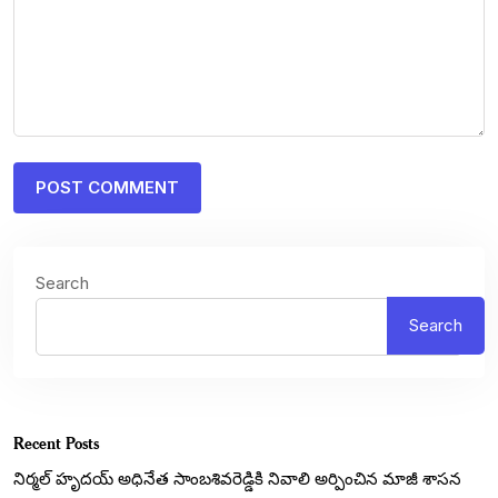
Search
Search
Recent Posts
నిర్మల్ హృదయ్ అధినేత సాంబశివరెడ్డికి నివాలి అర్పించిన మాజీ శాసన