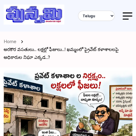
Home
అరకొర వసతులు.. లక్షల్లో ఫీజులు..! ఖమ్మంలో ప్రైవేట్ కళాశాలలపై
అధికారుల నిఘా ఎక్కడ..?