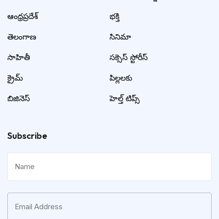
ఆంధ్రప్రదేశ్
భక్తి
తెలంగాణ
సినిమా
సాహితీ
సక్సెస్ స్టోరీస్
క్రైమ్
పిల్లలకు
బిజినెస్
హెల్త్ టిప్స్
Subscribe