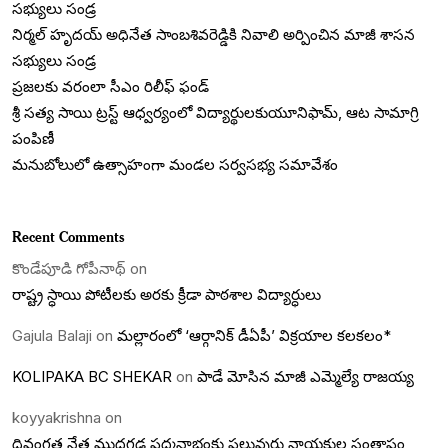
సభ్యులు సండ్ర
నిర్మల్ హృదయ్ అధినేత సాంబశివరెడ్డికి నివాలి అర్పించిన మాజీ శాసన
సభ్యులు సండ్ర
ప్రజలకు వరంలా సీఎం రిలీఫ్ ఫండ్
శ్రీ సత్య సాయి ట్రస్ట్ ఆధ్వర్యంలో విద్యార్థులకుయూనిఫామ్, ఆట సామాగ్రి
పంపిణీ
మనుబోలులో ఉత్సాహంగా మండల సర్వసభ్య సమావేశం
Recent Comments
కొండేపూడి గోపీనాథ్
on
రాష్ట్ర స్ధాయి పోటీలకు అరకు క్రీడా పాఠశాల విద్యార్ధులు
Gajula Balaji
on
మల్లారంలో ‘ఆర్గానిక్ డీఏపీ’ విక్రయాల కలకలం*
KOLIPAKA BC SHEKAR
on
పాడే మోసిన మాజీ ఎమ్మెల్యే రాజయ్య
koyyakrishna
on
దివంగత నేత ముద్రగడ పద్మనాభంకు పలువురు నాయకుల సంతాపం