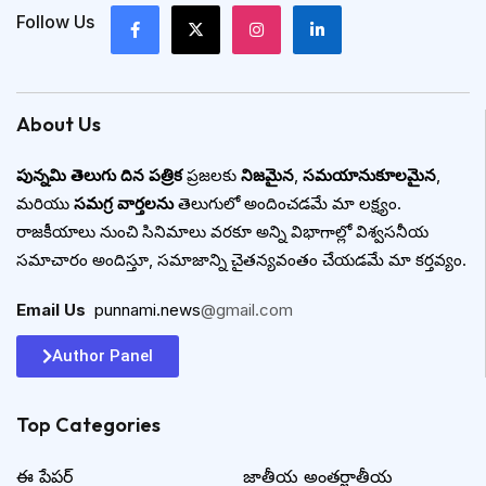
Follow Us
About Us
పున్నమి తెలుగు దిన పత్రిక
ప్రజలకు
నిజమైన
,
సమయానుకూలమైన
,
మరియు
సమగ్ర వార్తలను
తెలుగులో అందించడమే మా లక్ష్యం.
రాజకీయాలు నుంచి సినిమాలు వరకూ అన్ని విభాగాల్లో విశ్వసనీయ
సమాచారం అందిస్తూ, సమాజాన్ని చైతన్యవంతం చేయడమే మా కర్తవ్యం.
Email Us
:
punnami.news
@gmail.com
Author Panel
Top Categories​
ఈ పేపర్
జాతీయ అంతర్జాతీయ