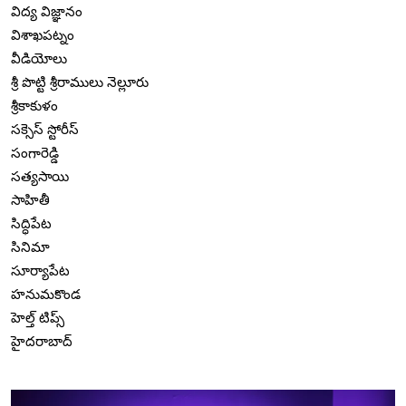
విద్య విజ్ఞానం
విశాఖపట్నం
వీడియోలు
శ్రీ పొట్టి శ్రీరాములు నెల్లూరు
శ్రీకాకుళం
సక్సెస్ స్టోరీస్
సంగారెడ్డి
సత్యసాయి
సాహితీ
సిద్ధిపేట
సినిమా
సూర్యాపేట
హనుమకొండ
హెల్త్ టిప్స్
హైదరాబాద్