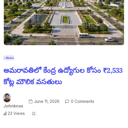
- News
అమరావతిలో కేంద్ర ఉద్యోగుల కోసం ₹2,533
కోట్ల మౌలిక వసతులు
June 11, 2026
0 Comments
Johnknox
23 Views