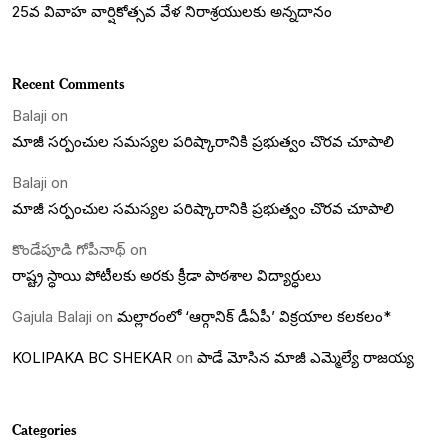
25వ వివాహ వార్షికోత్సవ వేళ నిరాశ్రయులకు అన్నదానం
Recent Comments
Balaji
on
మాజీ సర్పంచుల సమస్యల పరిష్కారానికి ప్రభుత్వం చొరవ చూపాలి
Balaji
on
మాజీ సర్పంచుల సమస్యల పరిష్కారానికి ప్రభుత్వం చొరవ చూపాలి
కొండేపూడి గోపీనాథ్
on
రాష్ట్ర స్ధాయి పోటీలకు అరకు క్రీడా పాఠశాల విద్యార్ధులు
Gajula Balaji
on
మల్లారంలో ‘ఆర్గానిక్ డీఏపీ’ విక్రయాల కలకలం*
KOLIPAKA BC SHEKAR
on
పాడే మోసిన మాజీ ఎమ్మెల్యే రాజయ్య
Categories