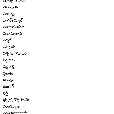
తూర్పు గోదావరి
తెలంగాణ
నంద్యాల
నాగర్‌కర్నూల్
నారాయణపేట
నిజామాబాద్
నిర్మల్
పల్నాడు
పశ్చిమ గోదావరి
పిల్లలకు
పెద్దపల్లి
ప్రకాశం
బాపట్ల
బిజినెస్
భక్తి
భద్రాద్రి కొత్తగూడెం
మంచిర్యాల
మహబూబాబాద్