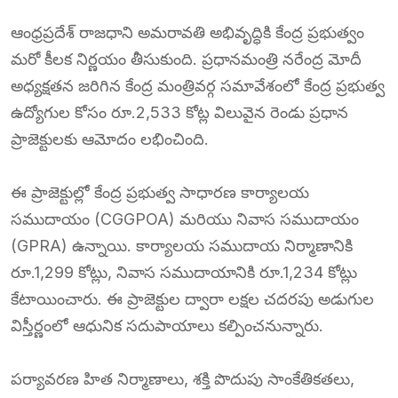
ఆంధ్రప్రదేశ్ రాజధాని అమరావతి అభివృద్ధికి కేంద్ర ప్రభుత్వం
మరో కీలక నిర్ణయం తీసుకుంది. ప్రధానమంత్రి నరేంద్ర మోదీ
అధ్యక్షతన జరిగిన కేంద్ర మంత్రివర్గ సమావేశంలో కేంద్ర ప్రభుత్వ
ఉద్యోగుల కోసం రూ.2,533 కోట్ల విలువైన రెండు ప్రధాన
ప్రాజెక్టులకు ఆమోదం లభించింది.
ఈ ప్రాజెక్టుల్లో కేంద్ర ప్రభుత్వ సాధారణ కార్యాలయ
సముదాయం (CGGPOA) మరియు నివాస సముదాయం
(GPRA) ఉన్నాయి. కార్యాలయ సముదాయ నిర్మాణానికి
రూ.1,299 కోట్లు, నివాస సముదాయానికి రూ.1,234 కోట్లు
కేటాయించారు. ఈ ప్రాజెక్టుల ద్వారా లక్షల చదరపు అడుగుల
విస్తీర్ణంలో ఆధునిక సదుపాయాలు కల్పించనున్నారు.
పర్యావరణ హిత నిర్మాణాలు, శక్తి పొదుపు సాంకేతికతలు,