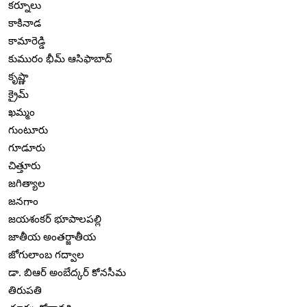
కర్నూలు
కాకినాడ
కామారెడ్డి
కుమురం భీమ్ ఆసిఫాబాద్
కృష్ణా
క్రైమ్
ఖమ్మం
గుంటూరు
గూడూరు
చిత్తూరు
జగిత్యాల
జనగాం
జయశంకర్ భూపాలపల్లి
జాతీయ అంతర్జాతీయ
జోగులాంబ గద్వాల
డా. బిఆర్ అంబేద్కర్ కోనసీమ
తిరుపతి