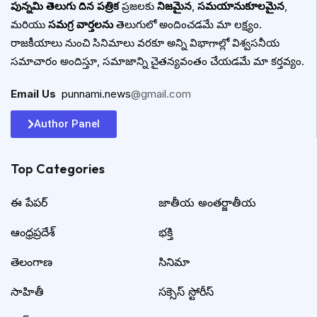
పున్నమి తెలుగు దిన పత్రిక
ప్రజలకు
నిజమైన
,
సమయానుకూలమైన
,
మరియు
సమగ్ర వార్తలను
తెలుగులో అందించడమే మా లక్ష్యం.
రాజకీయాలు నుంచి సినిమాలు వరకూ అన్ని విభాగాల్లో విశ్వసనీయ
సమాచారం అందిస్తూ, సమాజాన్ని చైతన్యవంతం చేయడమే మా కర్తవ్యం.
Email Us
:
punnami.news
@gmail.com
Author Panel
Top Categories​
ఈ పేపర్
జాతీయ అంతర్జాతీయ
ఆంధ్రప్రదేశ్
భక్తి
తెలంగాణ
సినిమా
సాహితీ
సక్సెస్ స్టోరీస్