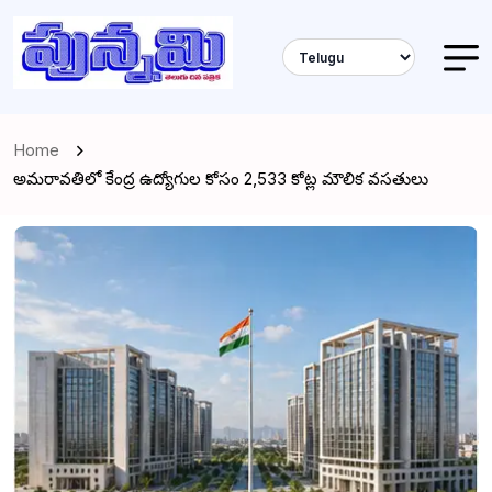
Home
అమరావతిలో కేంద్ర ఉద్యోగుల కోసం ₹2,533 కోట్ల మౌలిక వసతులు