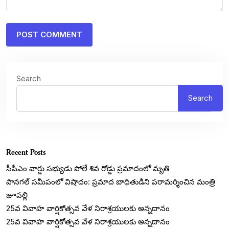
Search
Search
Recent Posts
సీపీఎం వార్డు సభ్యుడు పోలే శివ రోడ్డు ప్రమాదంలో మృతి
పానగల్‌ సమీపంలో విషాదం: ప్రమాద బాధితుడిని పరామర్శించిన మంత్రి
జూపల్లి
25వ వివాహ వార్షికోత్సవ వేళ నిరాశ్రయులకు అన్నదానం
25వ వివాహ వార్షికోత్సవ వేళ నిరాశ్రయులకు అన్నదానం