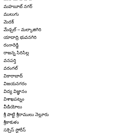
మహబూబ్ నగర్
ములుగు
మెదక్
మేడ్చల్ – మల్కాజిగిరి
యాదాద్రి భువనగిరి
రంగారెడ్డి
రాజన్న సిరిసిల్ల
వనపర్తి
వరంగల్
వికారాబాద్
విజయనగరం
విద్య విజ్ఞానం
విశాఖపట్నం
వీడియోలు
శ్రీ పొట్టి శ్రీరాములు నెల్లూరు
శ్రీకాకుళం
సక్సెస్ స్టోరీస్