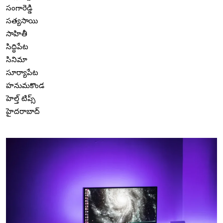
సంగారెడ్డి
సత్యసాయి
సాహితీ
సిద్ధిపేట
సినిమా
సూర్యాపేట
హనుమకొండ
హెల్త్ టిప్స్
హైదరాబాద్