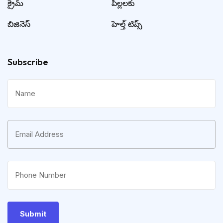
క్రైమ్
పిల్లలకు
బిజినెస్
హెల్త్ టిప్స్
Subscribe