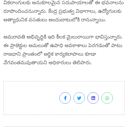
వికలాంగులకు అనుకూలమైన సదుపాయాలతో ఈ భవనాలను
రూపొందించనున్నారు. కేంద్ర ప్రభుత్వ విభాగాలు, ఉద్యోగులకు
అత్యాధునిక వసతులు అందుబాటులోకి రానున్నాయి.
అమరావతి అభివృద్ధికి ఇది కీలక మైలురాయిగా భావిస్తున్నారు.
ఈ ప్రాజెక్టుల అమలుతో ఉపాధి అవకాశాలు పెరగడంతో పాటు
రాజధాని ప్రాంతంలో ఆర్థిక కార్యకలాపాలు కూడా
వేగవంతమవుతాయని అధికారులు తెలిపారు.