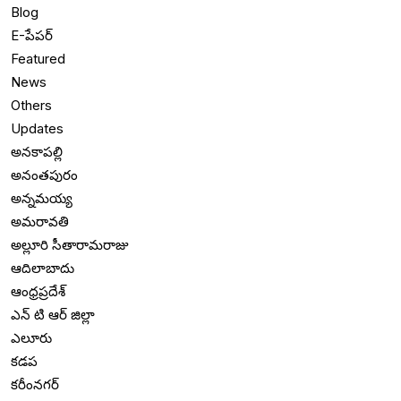
Blog
E-పేపర్
Featured
News
Others
Updates
అనకాపల్లి
అనంతపురం
అన్నమయ్య
అమరావతి
అల్లూరి సీతారామరాజు
ఆదిలాబాదు
ఆంధ్రప్రదేశ్
ఎన్ టి ఆర్ జిల్లా
ఎలూరు
కడప
కరీంనగర్