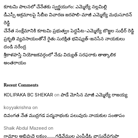
కూటమి పాలనలో చేనేతకు స్వర్ణయుగం: ఎమ్మెల్యే నల్లమిల్లి
డీఎస్సీ అక్రమాలపై సీబీఐ విచారణ జరపాలి-మాజీ ఎమ్మెల్యే మధుసూదన్
రెడ్డి
చేనేత సంక్షేమానికి కూటమి ప్రభుత్వం పెద్దపీట-ఎమ్మెల్యే బొజ్జల సుధీర్ రెడ్డి
ప్రకృతి వ్యవసాయంతోనే రైతు సురక్షిత భవిష్యత్-జనసేన నాయకులు
దండి నరేంద్ర
శ్రీకాళహస్తి నియోజకవర్గంలో నేడు విద్యుత్ సరఫరాకు తాత్కాలిక
అంతరాయం
Recent Comments
KOLIPAKA BC SHEKAR
on
పాడే మోసిన మాజీ ఎమ్మెల్యే రాజయ్య
koyyakrishna
on
దివంగత నేత ముద్రగడ పద్మనాభంకు పలువురు నాయకుల సంతాపం
Shaik Abdul Mazeed
on
గ్రామాల అభివృద్దె లక్ష్యం…….గడివేముల ఎంపీడీఓ వాసుదేవగుప్తా