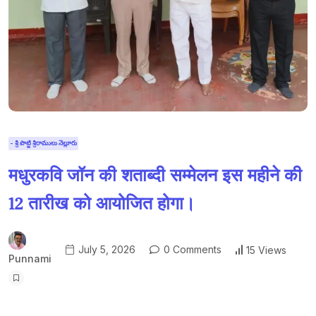
- శ్రీ పొట్టి శ్రీరాములు నెల్లూరు
मधुरकवि जॉन की शताब्दी सम्मेलन इस महीने की
12 तारीख को आयोजित होगा।
July 5, 2026
0 Comments
15 Views
Punnami