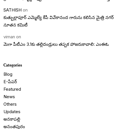
SATHISH
on
కుత్బుల్లాపూర్ ఎమ్మెల్యే కేపీ వివేకానంద గారును కలిసిన మైత్రి నగర్
నూతన కమిటీ
viman
on
మెగా పీటీఎం 3.1కు తల్లిదండ్రులు తప్పక హాజరుకావాలి: ఎంఈఓ
Categories
Blog
E-పేపర్
Featured
News
Others
Updates
అనకాపల్లి
అనంతపురం