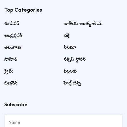
Top Categories​
ఈ పేపర్
జాతీయ అంతర్జాతీయ
ఆంధ్రప్రదేశ్
భక్తి
తెలంగాణ
సినిమా
సాహితీ
సక్సెస్ స్టోరీస్
క్రైమ్
పిల్లలకు
బిజినెస్
హెల్త్ టిప్స్
Subscribe