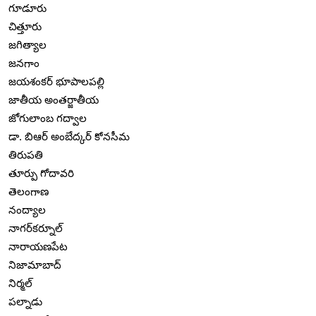
గూడూరు
చిత్తూరు
జగిత్యాల
జనగాం
జయశంకర్ భూపాలపల్లి
జాతీయ అంతర్జాతీయ
జోగులాంబ గద్వాల
డా. బిఆర్ అంబేద్కర్ కోనసీమ
తిరుపతి
తూర్పు గోదావరి
తెలంగాణ
నంద్యాల
నాగర్‌కర్నూల్
నారాయణపేట
నిజామాబాద్
నిర్మల్
పల్నాడు