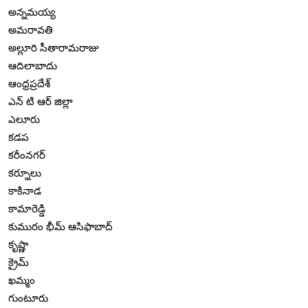
అన్నమయ్య
అమరావతి
అల్లూరి సీతారామరాజు
ఆదిలాబాదు
ఆంధ్రప్రదేశ్
ఎన్ టి ఆర్ జిల్లా
ఎలూరు
కడప
కరీంనగర్
కర్నూలు
కాకినాడ
కామారెడ్డి
కుమురం భీమ్ ఆసిఫాబాద్
కృష్ణా
క్రైమ్
ఖమ్మం
గుంటూరు