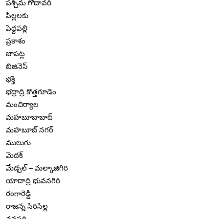
పశ్చిమ గోదావరి
పిల్లలకు
పెద్దపల్లి
ప్రకాశం
బాపట్ల
బిజినెస్
భక్తి
భద్రాద్రి కొత్తగూడెం
మంచిర్యాల
మహబూబాబాద్
మహబూబ్ నగర్
ములుగు
మెదక్
మేడ్చల్ – మల్కాజిగిరి
యాదాద్రి భువనగిరి
రంగారెడ్డి
రాజన్న సిరిసిల్ల
వనపర్తి