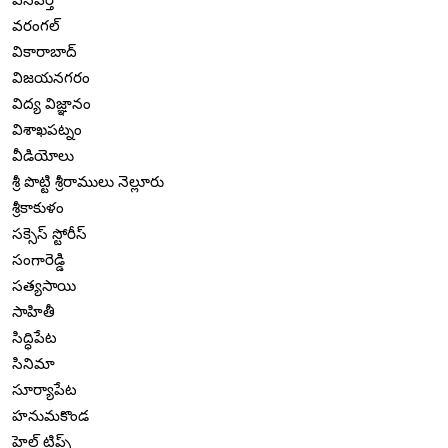
వరంగల్
వికారాబాద్
విజయనగరం
విద్య విజ్ఞానం
విశాఖపట్నం
వీడియోలు
శ్రీ పొట్టి శ్రీరాములు నెల్లూరు
శ్రీకాకుళం
సక్సెస్ స్టోరీస్
సంగారెడ్డి
సత్యసాయి
సాహితీ
సిద్ధిపేట
సినిమా
సూర్యాపేట
హనుమకొండ
హెల్త్ టిప్స్