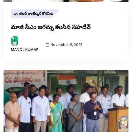
డా. బిఆర్ అంబేద్కర్ కోనసీమ
మాజీ సీఎం జగన్ను కలసిన సహదేవ్
November 8, 2025
MANOJ KUMAR