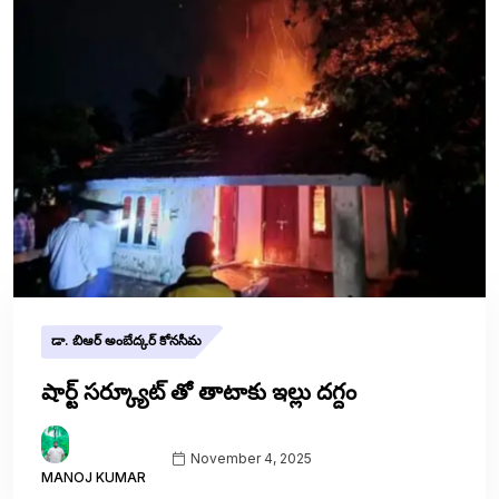
డా. బిఆర్ అంబేద్కర్ కోనసీమ
షార్ట్ సర్క్యూట్ తో తాటాకు ఇల్లు దగ్దం
November 4, 2025
MANOJ KUMAR