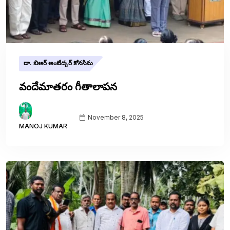
డా. బిఆర్ అంబేద్కర్ కోనసీమ
వందేమాతరం గీతాలాపన
November 8, 2025
MANOJ KUMAR