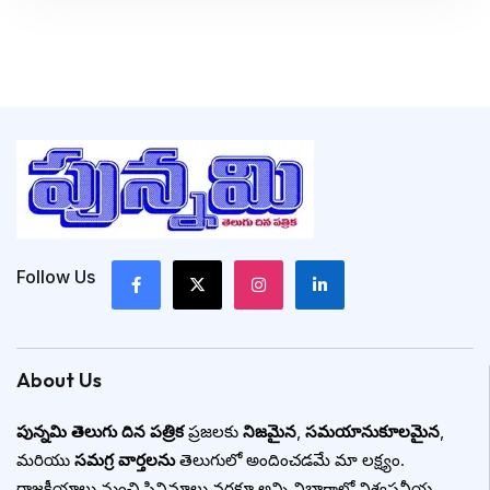
Follow Us
About Us
పున్నమి తెలుగు దిన పత్రిక
ప్రజలకు
నిజమైన
,
సమయానుకూలమైన
,
మరియు
సమగ్ర వార్తలను
తెలుగులో అందించడమే మా లక్ష్యం.
రాజకీయాలు నుంచి సినిమాలు వరకూ అన్ని విభాగాల్లో విశ్వసనీయ