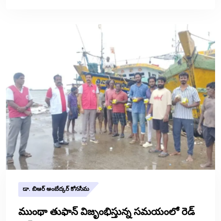
డా. బిఆర్ అంబేద్కర్ కోనసీమ
ముంథా తుఫాన్ విజృంభిస్తున్న సమయంలో రెడ్