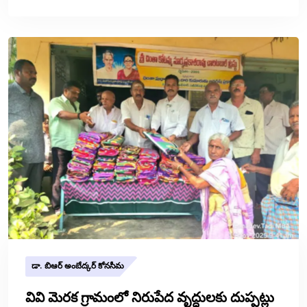
డా. బిఆర్ అంబేద్కర్ కోనసీమ
వివి మెరక గ్రామంలో నిరుపేద వృద్ధులకు దుప్పట్లు