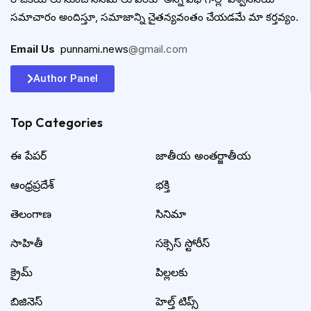
సమాచారం అందిస్తూ, సమాజాన్ని చైతన్యవంతం చేయడమే మా కర్తవ్యం.
Email Us
:
punnami.news
@gmail.com
Author Panel
Top Categories​
ఈ పేపర్
జాతీయ అంతర్జాతీయ
ఆంధ్రప్రదేశ్
భక్తి
తెలంగాణ
సినిమా
సాహితీ
సక్సెస్ స్టోరీస్
క్రైమ్
పిల్లలకు
బిజినెస్
హెల్త్ టిప్స్