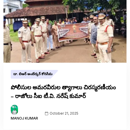
డా. బిఆర్ అంబేద్కర్ కోనసీమ
పోలీసుల అమరవీరుల త్యాగాలు చిరస్మరణీయం
– రాజోలు సీఐ టీ.వి. నరేష్ కుమార్
October 21, 2025
MANOJ KUMAR