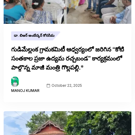
డా. బిఆర్ అంబేద్కర్ కోనసీమ
గుడిమేల్లంక గ్రామకమిటీ ఆధ్వర్యంలో జరిగిన “కోటి
సంతకాల ప్రజా ఉద్యమ రచ్చబండ” కార్యక్రమంలో
పాల్గొన్న మాజీ మంత్రి గొల్లపల్లి.*
October 22, 2025
MANOJ KUMAR