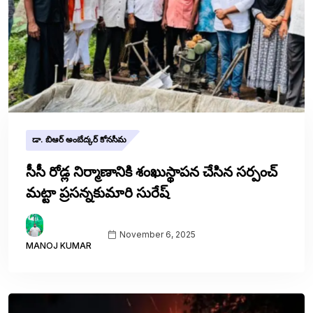
డా. బిఆర్ అంబేద్కర్ కోనసీమ
సీసీ రోడ్ల నిర్మాణానికి శంఖుస్థాపన చేసిన సర్పంచ్
మట్టా ప్రసన్నకుమారి సురేష్
November 6, 2025
MANOJ KUMAR