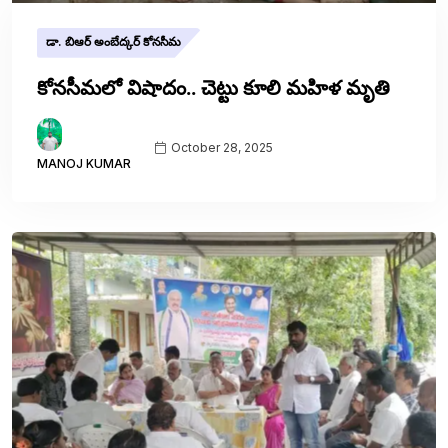
డా. బిఆర్ అంబేద్కర్ కోనసీమ
కోనసీమలో విషాదం.. చెట్టు కూలి మహిళ మృతి
October 28, 2025
MANOJ KUMAR