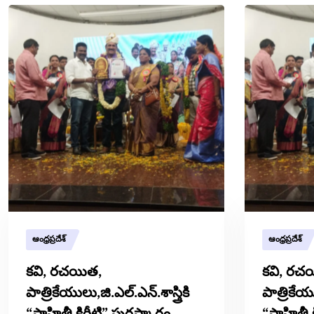
ఆంధ్రప్రదేశ్
ఆంధ్రప్రదేశ్
కవి, రచయిత,
కవి, రచ
పాత్రికేయులు,జి.ఎల్.ఎన్.శాస్త్రికి
పాత్రికేయు
“సాహితీ కిరీటి” పురస్కారం
“సాహితీ 