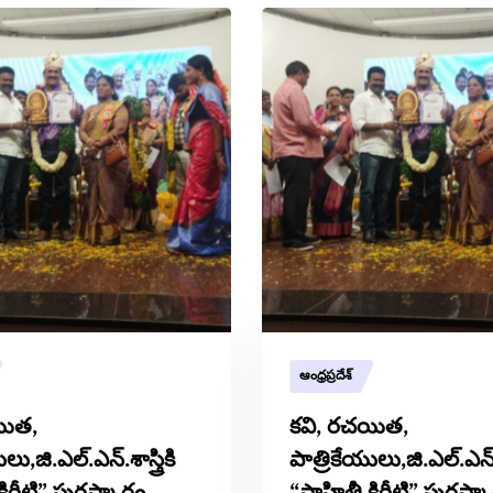
ఆంధ్రప్రదేశ్
యిత,
కవి, రచయిత,
లు,జి.ఎల్.ఎన్.శాస్త్రికి
పాత్రికేయులు,జి.ఎల్.ఎన్.శా
కిరీటి” పురస్కారం
“సాహితీ కిరీటి” పురస్క