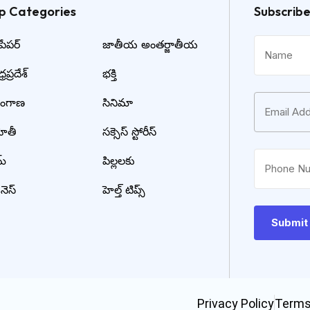
p Categories​
Subscrib
ేపర్
జాతీయ అంతర్జాతీయ
రప్రదేశ్
భక్తి
లంగాణ
సినిమా
హితీ
సక్సెస్ స్టోరీస్
మ్
పిల్లలకు
నెస్
హెల్త్ టిప్స్
Privacy Policy
Terms