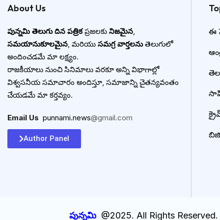
About Us
To
పున్నమి తెలుగు దిన పత్రిక
ప్రజలకు
నిజమైన
,
ఈ ప
సమయానుకూలమైన
, మరియు
సమగ్ర వార్తలను
తెలుగులో
ఆంధ్
అందించడమే మా లక్ష్యం.
రాజకీయాలు నుంచి సినిమాలు వరకూ అన్ని విభాగాల్లో
తె
విశ్వసనీయ సమాచారం అందిస్తూ, సమాజాన్ని చైతన్యవంతం
సా
చేయడమే మా కర్తవ్యం.
క్రై
Email Us
:
punnami.news
@gmail.com
బిజి
Author Panel
పున్నమి
@2025. All Rights Reserved.