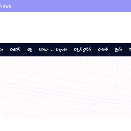
 News
ీయ
బిజినెస్
భక్తి
సినిమా
పిల్లలకు
సక్సెస్ స్టోరీస్
సాహితీ
క్రైమ్
హ