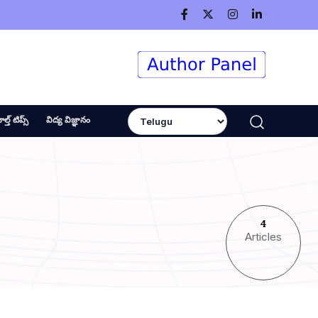
ెల్త్ టిప్స్
విద్య విజ్ఞానం
4
Articles