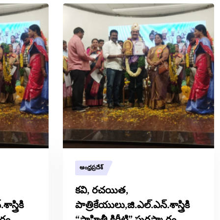
ఆంధ్రప్రదేశ్
కవి, రచయిత,
స్త్రికి
పాత్రికేయులు,జి.ఎల్.ఎన్.శాస్త్రికి
ారం
“సాహితీ కిరీటి” పురస్కారం