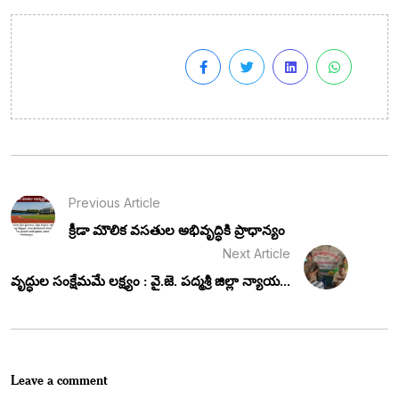
Previous Article
క్రీడా మౌలిక వసతుల అభివృద్ధికి ప్రాధాన్యం
Next Article
వృద్ధుల సంక్షేమమే లక్ష్యం : వై.జె. పద్మశ్రీ జిల్లా న్యాయ...
Leave a comment