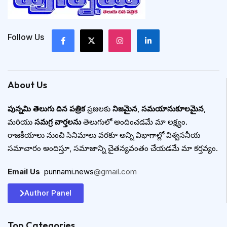
Follow Us
About Us
పున్నమి తెలుగు దిన పత్రిక
ప్రజలకు
నిజమైన
,
సమయానుకూలమైన
,
మరియు
సమగ్ర వార్తలను
తెలుగులో అందించడమే మా లక్ష్యం.
రాజకీయాలు నుంచి సినిమాలు వరకూ అన్ని విభాగాల్లో విశ్వసనీయ
సమాచారం అందిస్తూ, సమాజాన్ని చైతన్యవంతం చేయడమే మా కర్తవ్యం.
Email Us
:
punnami.news
@gmail.com
Author Panel
Top Categories​