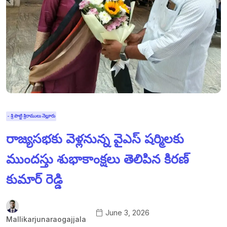
- శ్రీ పొట్టి శ్రీరాములు నెల్లూరు
రాజ్యసభకు వెళ్లనున్న వైఎస్ షర్మిలకు
ముందస్తు శుభాకాంక్షలు తెలిపిన కిరణ్
కుమార్ రెడ్డి
June 3, 2026
Mallikarjunaraogajjala