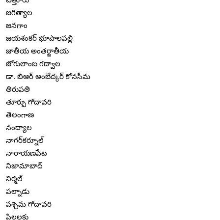
జగిత్యాల
జనగాం
జయశంకర్ భూపాలపల్లి
జాతీయ అంతర్జాతీయ
జోగులాంబ గద్వాల
డా. బిఆర్ అంబేద్కర్ కోనసీమ
తిరుపతి
తూర్పు గోదావరి
తెలంగాణ
నంద్యాల
నాగర్‌కర్నూల్
నారాయణపేట
నిజామాబాద్
నిర్మల్
పల్నాడు
పశ్చిమ గోదావరి
పిల్లలకు