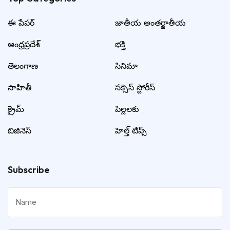
ఈ పేపర్
జాతీయ అంతర్జాతీయ
ఆంధ్రప్రదేశ్
భక్తి
తెలంగాణ
సినిమా
సాహితీ
సక్సెస్ స్టోరీస్
క్రైమ్
పిల్లలకు
బిజినెస్
హెల్త్ టిప్స్
Subscribe