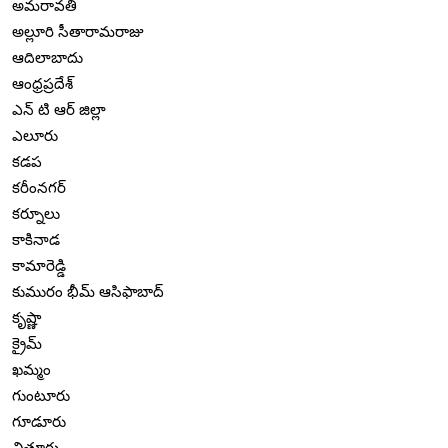
అమరావతి
అల్లూరి సీతారామరాజు
ఆదిలాబాదు
ఆంధ్రప్రదేశ్
ఎన్ టి ఆర్ జిల్లా
ఎలూరు
కడప
కరీంనగర్
కర్నూలు
కాకినాడ
కామారెడ్డి
కుమురం భీమ్ ఆసిఫాబాద్
కృష్ణా
క్రైమ్
ఖమ్మం
గుంటూరు
గూడూరు
చిత్తూరు