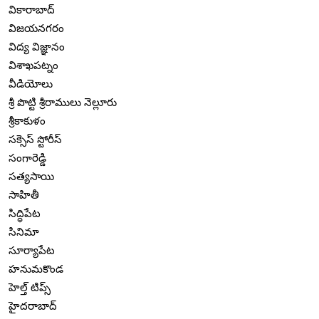
వికారాబాద్
విజయనగరం
విద్య విజ్ఞానం
విశాఖపట్నం
వీడియోలు
శ్రీ పొట్టి శ్రీరాములు నెల్లూరు
శ్రీకాకుళం
సక్సెస్ స్టోరీస్
సంగారెడ్డి
సత్యసాయి
సాహితీ
సిద్ధిపేట
సినిమా
సూర్యాపేట
హనుమకొండ
హెల్త్ టిప్స్
హైదరాబాద్