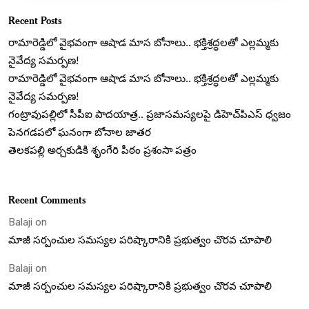
Recent Posts
రామారెడ్డిలో వైభవంగా ఆషాడ మాస బోనాలు.. భక్తిశ్రద్ధలతో ఎల్లమ్మకు
నైవేద్య సమర్పణ!
రామారెడ్డిలో వైభవంగా ఆషాడ మాస బోనాలు.. భక్తిశ్రద్ధలతో ఎల్లమ్మకు
నైవేద్య సమర్పణ!
గంట్రావుపల్లిలో సీపీఐ పాదయాత్ర.. ప్రజాసమస్యలపై డిహెచ్‌పిఎస్ ధ్వజం
పెనగడపలో ఘనంగా బోనాల జాతర
తెలకపల్లి అర్చకుడికి శృంగేరి పీఠం ప్రశంసా పత్రం
Recent Comments
Balaji
on
మాజీ సర్పంచుల సమస్యల పరిష్కారానికి ప్రభుత్వం చొరవ చూపాలి
Balaji
on
మాజీ సర్పంచుల సమస్యల పరిష్కారానికి ప్రభుత్వం చొరవ చూపాలి