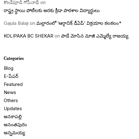
కొండేపూడి గోపీనాథ్
on
రాష్ట్ర స్ధాయి పోటీలకు అరకు క్రీడా పాఠశాల విద్యార్ధులు
Gajula Balaji
on
మల్లారంలో ‘ఆర్గానిక్ డీఏపీ’ విక్రయాల కలకలం*
KOLIPAKA BC SHEKAR
on
పాడే మోసిన మాజీ ఎమ్మెల్యే రాజయ్య
Categories
Blog
E-పేపర్
Featured
News
Others
Updates
అనకాపల్లి
అనంతపురం
అన్నమయ్య