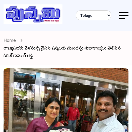
Home
రాజ్యసభకు వెళ్లనున్న వైఎస్ షర్మిలకు ముందస్తు శుభాకాంక్షలు తెలిపిన
కిరణ్ కుమార్ రెడ్డి