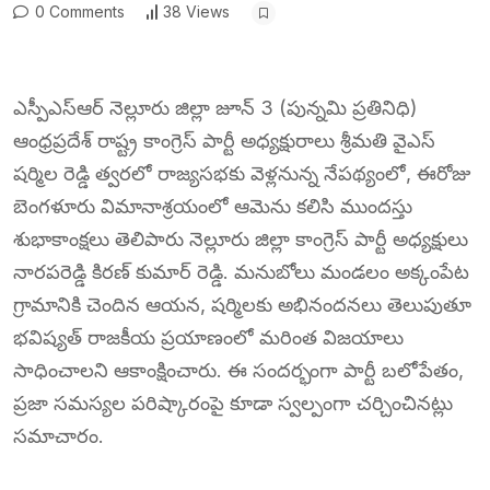
0 Comments
38 Views
ఎస్పీఎస్ఆర్ నెల్లూరు జిల్లా జూన్ 3 (పున్నమి ప్రతినిధి)
ఆంధ్రప్రదేశ్ రాష్ట్ర కాంగ్రెస్ పార్టీ అధ్యక్షురాలు శ్రీమతి వైఎస్
షర్మిల రెడ్డి త్వరలో రాజ్యసభకు వెళ్లనున్న నేపథ్యంలో, ఈరోజు
బెంగళూరు విమానాశ్రయంలో ఆమెను కలిసి ముందస్తు
శుభాకాంక్షలు తెలిపారు నెల్లూరు జిల్లా కాంగ్రెస్ పార్టీ అధ్యక్షులు
నారపరెడ్డి కిరణ్ కుమార్ రెడ్డి. మనుబోలు మండలం అక్కంపేట
గ్రామానికి చెందిన ఆయన, షర్మిలకు అభినందనలు తెలుపుతూ
భవిష్యత్ రాజకీయ ప్రయాణంలో మరింత విజయాలు
సాధించాలని ఆకాంక్షించారు. ఈ సందర్భంగా పార్టీ బలోపేతం,
ప్రజా సమస్యల పరిష్కారంపై కూడా స్వల్పంగా చర్చించినట్లు
సమాచారం.