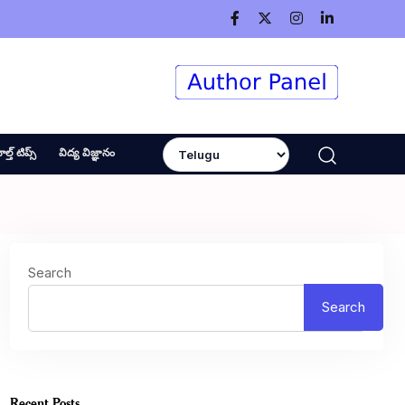
ెల్త్ టిప్స్
విద్య విజ్ఞానం
Search
Search
Recent Posts