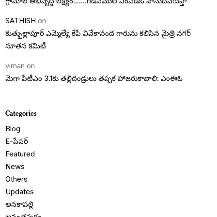
గ్రామాల అభివృద్దె లక్ష్యం…….గడివేముల ఎంపీడీఓ వాసుదేవగుప్తా
SATHISH
on
కుత్బుల్లాపూర్ ఎమ్మెల్యే కేపీ వివేకానంద గారును కలిసిన మైత్రి నగర్
నూతన కమిటీ
viman
on
మెగా పీటీఎం 3.1కు తల్లిదండ్రులు తప్పక హాజరుకావాలి: ఎంఈఓ
Categories
Blog
E-పేపర్
Featured
News
Others
Updates
అనకాపల్లి
అనంతపురం