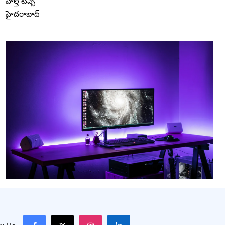
హెల్త్ టిప్స్
హైదరాబాద్