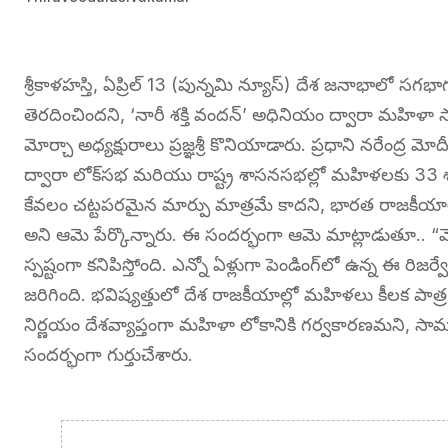
శ్రీకాళహస్తి, ఏప్రిల్ 13 (పున్నమి న్యూస్) దేశ జనాభాలో సగ
తెరదించిందని, ‘నారీ శక్తి వందన్’ అధినియం ద్వారా మహిళా 
మోర్చా అధ్యక్షురాలు ప్రజ్ఞశ్రీ కొనియాడారు. ప్రధాని నరేంద్ర 
ద్వారా లోక్‌సభ మరియు రాష్ట్ర శాసనసభల్లో మహిళలకు 33 
కేవలం చట్టపరమైన మార్పు మాత్రమే కాదని, భారత రాజకీయా
అని ఆమె పేర్కొన్నారు. ఈ సందర్భంగా ఆమె మాట్లాడుతూ.. 
స్పష్టంగా కనిపిస్తోంది. ఎన్నో ఏళ్లుగా పెండింగ్‌లో ఉన్న ఈ
జరిగింది. భవిష్యత్తులో దేశ రాజకీయాల్లో మహిళలు కీలక పాత్
నిర్ణయం దేశవ్యాప్తంగా మహిళా లోకానికి గర్వకారణమని, స
సందర్భంగా గుర్తుచేశారు.