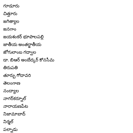
గూడూరు
చిత్తూరు
జగిత్యాల
జనగాం
జయశంకర్ భూపాలపల్లి
జాతీయ అంతర్జాతీయ
జోగులాంబ గద్వాల
డా. బిఆర్ అంబేద్కర్ కోనసీమ
తిరుపతి
తూర్పు గోదావరి
తెలంగాణ
నంద్యాల
నాగర్‌కర్నూల్
నారాయణపేట
నిజామాబాద్
నిర్మల్
పల్నాడు