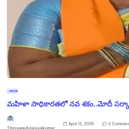
- తిరుపతి
మహిళా సాధికారతలో నవ శకం..మోదీ సర్కార్ చారి
April 13, 2026
0 Commen
Thiruveedulasivakumar