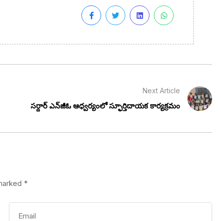
Next Article
సర్దార్ ఎన్‌జీఓ ఆధ్వర్యంలో స్ఫూర్తిదాయక కార్యక్రమం
 marked
*