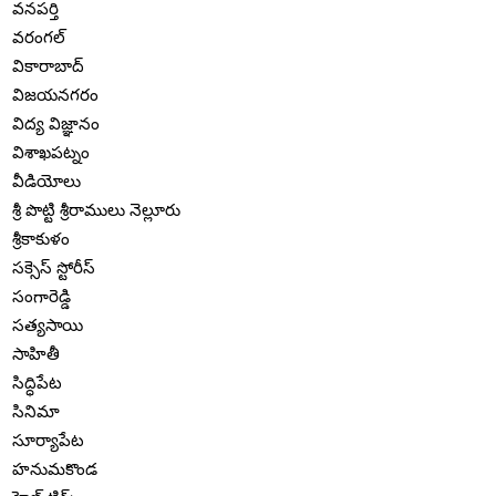
వనపర్తి
వరంగల్
వికారాబాద్
విజయనగరం
విద్య విజ్ఞానం
విశాఖపట్నం
వీడియోలు
శ్రీ పొట్టి శ్రీరాములు నెల్లూరు
శ్రీకాకుళం
సక్సెస్ స్టోరీస్
సంగారెడ్డి
సత్యసాయి
సాహితీ
సిద్ధిపేట
సినిమా
సూర్యాపేట
హనుమకొండ