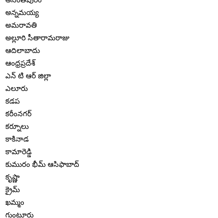
అన్నమయ్య
అమరావతి
అల్లూరి సీతారామరాజు
ఆదిలాబాదు
ఆంధ్రప్రదేశ్
ఎన్ టి ఆర్ జిల్లా
ఎలూరు
కడప
కరీంనగర్
కర్నూలు
కాకినాడ
కామారెడ్డి
కుమురం భీమ్ ఆసిఫాబాద్
కృష్ణా
క్రైమ్
ఖమ్మం
గుంటూరు