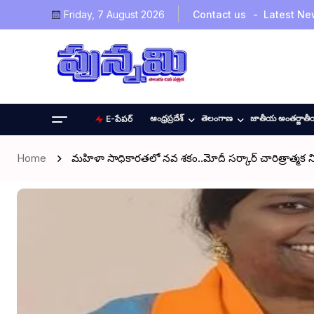
Friday, 7 August 2026
Contact us
Latest Ne
ఆంధ్రప్రదేశ్
తెలంగాణ
జాతీయ అంతర్జాత
E-పేపర్
Home
మహిళా సాధికారతలో నవ శకం..మోదీ సర్కార్ చారిత్రాత్మక నిర్ణ