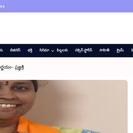
ws
ీయ
బిజినెస్
భక్తి
సినిమా
పిల్లలకు
సక్సెస్ స్టోరీస్
సాహితీ
క్రైమ్
హ
యం- ప్రజ్ఞశ్రీ