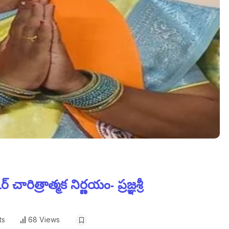
త్రాత్మక నిర్ణయం- ప్రజ్ఞశ్రీ
ts
68 Views