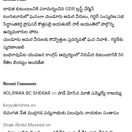
బాధిత కుటుంబంనికి పరామర్శించిన GDR ట్రస్ట్ చేర్మెన్
టంగుటూరులో ఘనంగా చుండూరు అమర వీరులు, గద్దర్ సంస్మరణ సభ
సిద్ధాంతకర్త ప్రొఫెసర్ కొత్తపల్లి జయశంకర్ సార్ జయంతిలో పాల్గొన్న
ఉద్యమకారుల ఫోరం
చుండూరు అమర వీరులకు కొవ్వొత్తుల ప్రదర్శనతో ఘన నివాళి.. గద్దర్‌కు
స్మరణాంజలి
బుధరావుపేట యువజన కాంగ్రెస్ ఆధ్వర్యంలో నిరుపేద కుటుంబానికి 50
కేజీల బియ్యం అందజేత
Recent Comments
KOLIPAKA BC SHEKAR
on
పాడే మోసిన మాజీ ఎమ్మెల్యే రాజయ్య
koyyakrishna
on
దివంగత నేత ముద్రగడ పద్మనాభంకు పలువురు నాయకుల సంతాపం
Shaik Abdul Mazeed
on