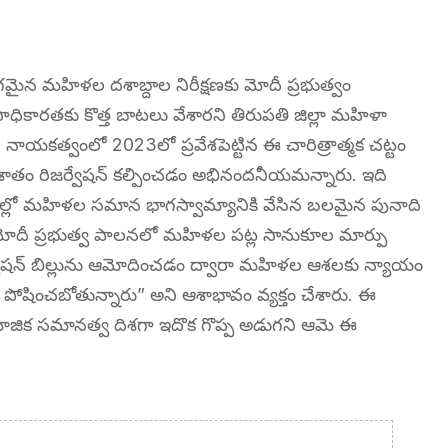
భాగమైన మహిళల దశాబ్దాల నిరీక్షణకు మోదీ ప్రభుత్వం
సాధికారతకు కొత్త బాటలు వేశారని తిరుపతి జిల్లా మహిళా
మోదీ నాయకత్వంలో 2023లో ప్రవేశపెట్టిన ఈ చారిత్రాత్మక చట్టం
శాతం రిజర్వేషన్ కల్పించడం అభినందనీయమన్నారు. ఇది
ల్లో మహిళల సమాన భాగస్వామ్యానికి వేసిన బలమైన పునాది
“మోదీ ప్రభుత్వ పాలనలో మహిళల పట్ల సానుకూల మార్పు
 రిజర్వేషన్ బిల్లును ఆమోదించడం ద్వారా మహిళల ఆశలకు న్యాయం
ర పోషించబోతున్నారు” అని ఆశాభావం వ్యక్తం చేశారు. ఈ
ామాజిక సమానత్వ దిశగా ఇదొక గొప్ప అడుగని ఆమె ఈ