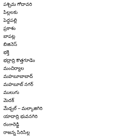
పశ్చిమ గోదావరి
పిల్లలకు
పెద్దపల్లి
ప్రకాశం
బాపట్ల
బిజినెస్
భక్తి
భద్రాద్రి కొత్తగూడెం
మంచిర్యాల
మహబూబాబాద్
మహబూబ్ నగర్
ములుగు
మెదక్
మేడ్చల్ – మల్కాజిగిరి
యాదాద్రి భువనగిరి
రంగారెడ్డి
రాజన్న సిరిసిల్ల