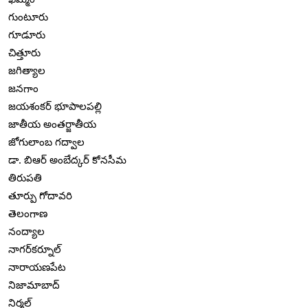
గుంటూరు
గూడూరు
చిత్తూరు
జగిత్యాల
జనగాం
జయశంకర్ భూపాలపల్లి
జాతీయ అంతర్జాతీయ
జోగులాంబ గద్వాల
డా. బిఆర్ అంబేద్కర్ కోనసీమ
తిరుపతి
తూర్పు గోదావరి
తెలంగాణ
నంద్యాల
నాగర్‌కర్నూల్
నారాయణపేట
నిజామాబాద్
నిర్మల్