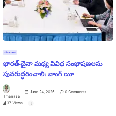
- Featured
భారత్-చైనా మధ్య వివిధ సంభాషణలను
పునరుద్ధరించాలి: వాంగ్ యీ
June 24, 2026
0 Comments
Tmanasa
37 Views