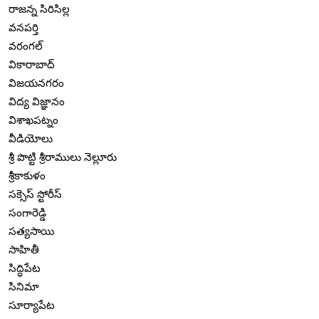
రాజన్న సిరిసిల్ల
వనపర్తి
వరంగల్
వికారాబాద్
విజయనగరం
విద్య విజ్ఞానం
విశాఖపట్నం
వీడియోలు
శ్రీ పొట్టి శ్రీరాములు నెల్లూరు
శ్రీకాకుళం
సక్సెస్ స్టోరీస్
సంగారెడ్డి
సత్యసాయి
సాహితీ
సిద్ధిపేట
సినిమా
సూర్యాపేట