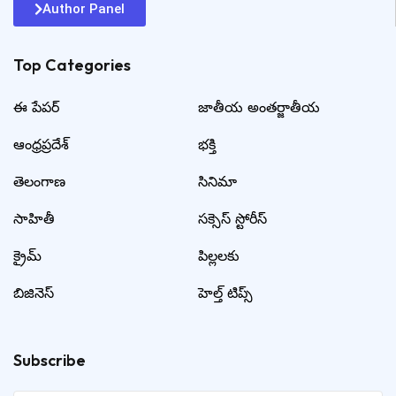
Author Panel
Top Categories​
ఈ పేపర్
జాతీయ అంతర్జాతీయ
ఆంధ్రప్రదేశ్
భక్తి
తెలంగాణ
సినిమా
సాహితీ
సక్సెస్ స్టోరీస్
క్రైమ్
పిల్లలకు
బిజినెస్
హెల్త్ టిప్స్
Subscribe