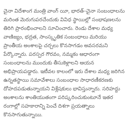
చైనా విదేశాంగ మంత్రి వాంగ్ యీ, భారత్-చైనా సంబంధాలను
మరింత మెరుగుపరచేందుకు వివిధ స్థాయిల్లో సంభాషణలను
తిరిగి ప్రారంభించాలని సూచించారు. రెండు దేశాల మధ్య
వాణిజ్యం, భద్రత, సాంస్కృతిక సంబంధాలు మరియు
ప్రాంతీయ అంశాలపై చర్చలు కొనసాగడం అవసరమని
పేర్కొన్నారు. పరస్పర గౌరవం, నమ్మకం ఆధారంగా
సంబంధాలను ముందుకు తీసుకెళ్లాలని ఆయన
అభిప్రాయపడ్డారు. ఇటీవల కాలంలో ఇరు దేశాల మధ్య జరిగిన
ఉన్నతస్థాయి సమావేశాలు సంబంధాల సాధారణీకరణకు
దోహదపడుతున్నాయని విశ్లేషకులు భావిస్తున్నారు. సరిహద్దు
అంశాలను శాంతియుతంగా పరిష్కరించుకుంటూనే ఇతర
రంగాల్లో సహకారాన్ని పెంచే దిశగా ప్రయత్నాలు
కొనసాగుతున్నాయి.