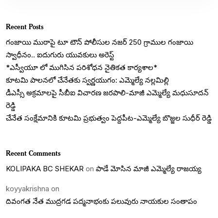
Recent Posts
గంజాయి ముఠాపై టూ టౌన్ పోలీసుల నజర్ 250 గ్రాముల గంజాయి
స్వాధీనం.. ఐదుగురు యువకులు అరెస్ట్
*ఎస్వీయూ లో ముగిసిన పరిశోధన నైతికత కార్యశాల*
కూటమి పాలనలో చేనేతకు స్వర్ణయుగం: ఎమ్మెల్యే నల్లమిల్లి
డీఎస్సీ అక్రమాలపై సీబీఐ విచారణ జరపాలి-మాజీ ఎమ్మెల్యే మధుసూదన్
రెడ్డి
చేనేత సంక్షేమానికి కూటమి ప్రభుత్వం పెద్దపీట-ఎమ్మెల్యే బొజ్జల సుధీర్ రెడ్డి
Recent Comments
KOLIPAKA BC SHEKAR
on
పాడే మోసిన మాజీ ఎమ్మెల్యే రాజయ్య
koyyakrishna
on
దివంగత నేత ముద్రగడ పద్మనాభంకు పలువురు నాయకుల సంతాపం