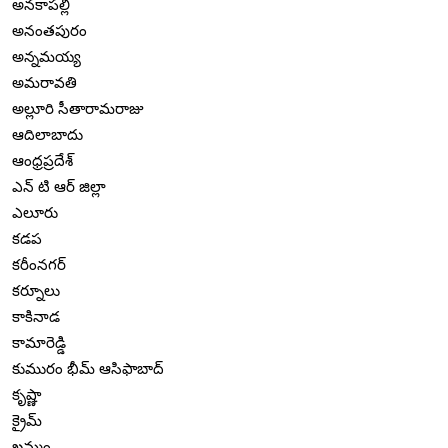
అనకాపల్లి
అనంతపురం
అన్నమయ్య
అమరావతి
అల్లూరి సీతారామరాజు
ఆదిలాబాదు
ఆంధ్రప్రదేశ్
ఎన్ టి ఆర్ జిల్లా
ఎలూరు
కడప
కరీంనగర్
కర్నూలు
కాకినాడ
కామారెడ్డి
కుమురం భీమ్ ఆసిఫాబాద్
కృష్ణా
క్రైమ్
ఖమ్మం