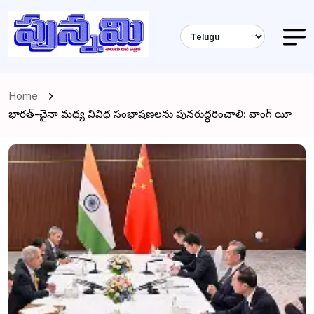
Home
భారత్-చైనా మధ్య వివిధ సంభాషణలను పునరుద్ధరించాలి: వాంగ్ యీ