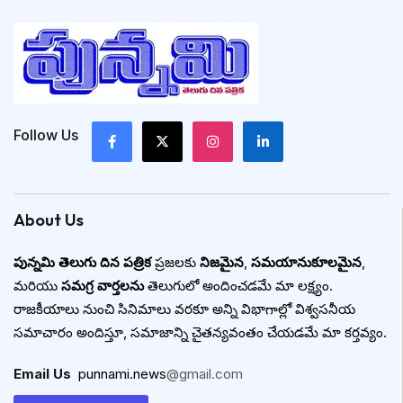
Follow Us
About Us
పున్నమి తెలుగు దిన పత్రిక
ప్రజలకు
నిజమైన
,
సమయానుకూలమైన
,
మరియు
సమగ్ర వార్తలను
తెలుగులో అందించడమే మా లక్ష్యం.
రాజకీయాలు నుంచి సినిమాలు వరకూ అన్ని విభాగాల్లో విశ్వసనీయ
సమాచారం అందిస్తూ, సమాజాన్ని చైతన్యవంతం చేయడమే మా కర్తవ్యం.
Email Us
:
punnami.news
@gmail.com