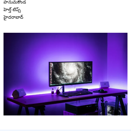
హనుమకొండ
హెల్త్ టిప్స్
హైదరాబాద్