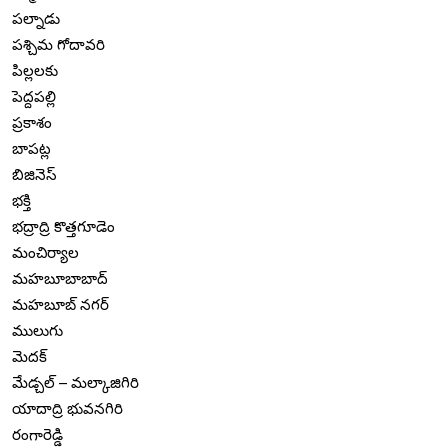
పల్నాడు
పశ్చిమ గోదావరి
పిల్లలకు
పెద్దపల్లి
ప్రకాశం
బాపట్ల
బిజినెస్
భక్తి
భద్రాద్రి కొత్తగూడెం
మంచిర్యాల
మహబూబాబాద్
మహబూబ్ నగర్
ములుగు
మెదక్
మేడ్చల్ – మల్కాజిగిరి
యాదాద్రి భువనగిరి
రంగారెడ్డి