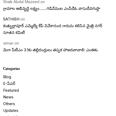
Shaik Abdul Mazeed
on
గ్రామాల అభివృద్దె లక్ష్యం…….గడివేముల ఎంపీడీఓ వాసుదేవగుప్తా
SATHISH
on
కుత్బుల్లాపూర్ ఎమ్మెల్యే కేపీ వివేకానంద గారును కలిసిన మైత్రి నగర్
నూతన కమిటీ
viman
on
మెగా పీటీఎం 3.1కు తల్లిదండ్రులు తప్పక హాజరుకావాలి: ఎంఈఓ
Categories
Blog
E-పేపర్
Featured
News
Others
Updates