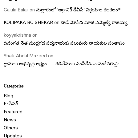
Gajula Balaji
on
మల్లారంలో ‘ఆర్గానిక్ డీఏపీ’ విక్రయాల కలకలం*
KOLIPAKA BC SHEKAR
on
పాడే మోసిన మాజీ ఎమ్మెల్యే రాజయ్య
koyyakrishna
on
దివంగత నేత ముద్రగడ పద్మనాభంకు పలువురు నాయకుల సంతాపం
Shaik Abdul Mazeed
on
గ్రామాల అభివృద్దె లక్ష్యం…….గడివేముల ఎంపీడీఓ వాసుదేవగుప్తా
Categories
Blog
E-పేపర్
Featured
News
Others
Updates