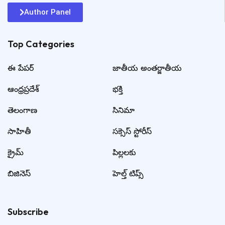
Author Panel
Top Categories​
ఈ పేపర్
జాతీయ అంతర్జాతీయ
ఆంధ్రప్రదేశ్
భక్తి
తెలంగాణ
సినిమా
సాహితీ
సక్సెస్ స్టోరీస్
క్రైమ్
పిల్లలకు
బిజినెస్
హెల్త్ టిప్స్
Subscribe