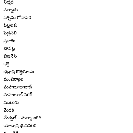
నిర్మల్
పల్నాడు
పశ్చిమ గోదావరి
పిల్లలకు
పెద్దపల్లి
ప్రకాశం
బాపట్ల
బిజినెస్
భక్తి
భద్రాద్రి కొత్తగూడెం
మంచిర్యాల
మహబూబాబాద్
మహబూబ్ నగర్
ములుగు
మెదక్
మేడ్చల్ – మల్కాజిగిరి
యాదాద్రి భువనగిరి