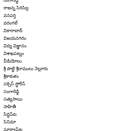
రంగారెడ్డి
రాజన్న సిరిసిల్ల
వనపర్తి
వరంగల్
వికారాబాద్
విజయనగరం
విద్య విజ్ఞానం
విశాఖపట్నం
వీడియోలు
శ్రీ పొట్టి శ్రీరాములు నెల్లూరు
శ్రీకాకుళం
సక్సెస్ స్టోరీస్
సంగారెడ్డి
సత్యసాయి
సాహితీ
సిద్ధిపేట
సినిమా
సూర్యాపేట