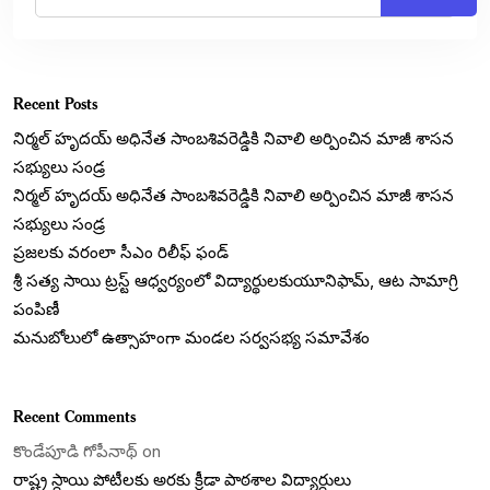
Recent Posts
నిర్మల్ హృదయ్ అధినేత సాంబశివరెడ్డికి నివాలి అర్పించిన మాజీ శాసన
సభ్యులు సండ్ర
నిర్మల్ హృదయ్ అధినేత సాంబశివరెడ్డికి నివాలి అర్పించిన మాజీ శాసన
సభ్యులు సండ్ర
ప్రజలకు వరంలా సీఎం రిలీఫ్ ఫండ్
శ్రీ సత్య సాయి ట్రస్ట్ ఆధ్వర్యంలో విద్యార్థులకుయూనిఫామ్, ఆట సామాగ్రి
పంపిణీ
మనుబోలులో ఉత్సాహంగా మండల సర్వసభ్య సమావేశం
Recent Comments
కొండేపూడి గోపీనాథ్
on
రాష్ట్ర స్ధాయి పోటీలకు అరకు క్రీడా పాఠశాల విద్యార్ధులు