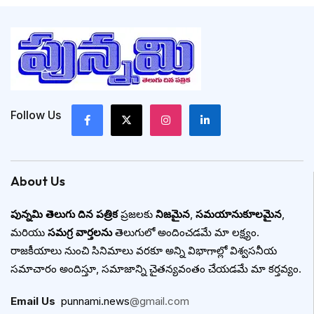
Follow Us
About Us
పున్నమి తెలుగు దిన పత్రిక
ప్రజలకు
నిజమైన
,
సమయానుకూలమైన
,
మరియు
సమగ్ర వార్తలను
తెలుగులో అందించడమే మా లక్ష్యం.
రాజకీయాలు నుంచి సినిమాలు వరకూ అన్ని విభాగాల్లో విశ్వసనీయ
సమాచారం అందిస్తూ, సమాజాన్ని చైతన్యవంతం చేయడమే మా కర్తవ్యం.
Email Us
:
punnami.news
@gmail.com