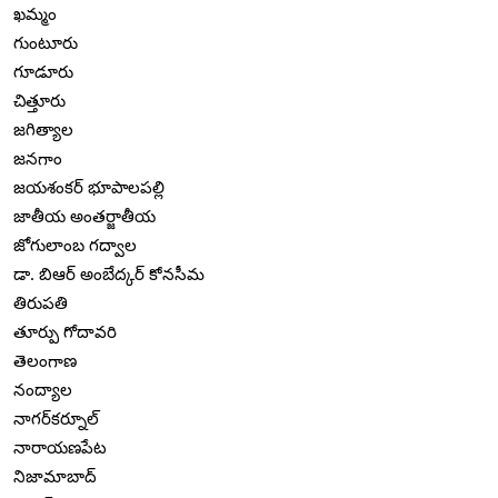
ఖమ్మం
గుంటూరు
గూడూరు
చిత్తూరు
జగిత్యాల
జనగాం
జయశంకర్ భూపాలపల్లి
జాతీయ అంతర్జాతీయ
జోగులాంబ గద్వాల
డా. బిఆర్ అంబేద్కర్ కోనసీమ
తిరుపతి
తూర్పు గోదావరి
తెలంగాణ
నంద్యాల
నాగర్‌కర్నూల్
నారాయణపేట
నిజామాబాద్