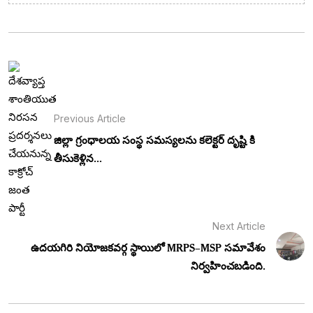
Previous Article
జిల్లా గ్రంధాలయ సంస్థ సమస్యలను కలెక్టర్ దృష్టి కి
తీసుకెళ్లిన...
Next Article
ఉదయగిరి నియోజకవర్గ స్థాయిలో MRPS–MSP సమావేశం
నిర్వహించబడింది.