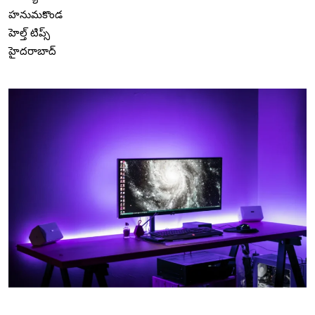
హనుమకొండ
హెల్త్ టిప్స్
హైదరాబాద్