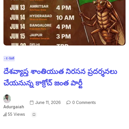
- E-పేపర్
దేశవ్యాప్త శాంతియుత నిరసన ప్రదర్శనలు
చేయనున్న కాక్రోచ్ జంత పార్టీ
June 11, 2026
0 Comments
Adurgaiah
55 Views