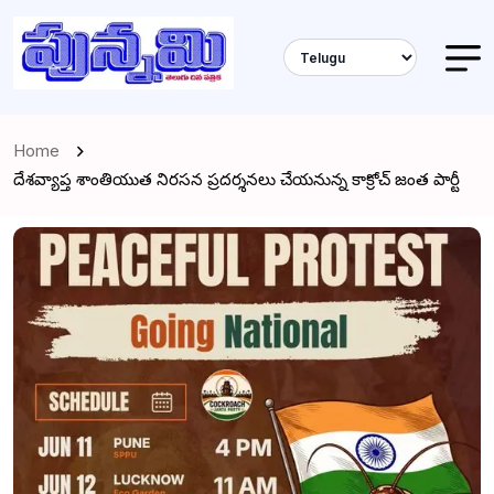
Home
దేశవ్యాప్త శాంతియుత నిరసన ప్రదర్శనలు చేయనున్న కాక్రోచ్ జంత పార్టీ