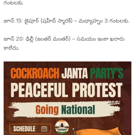
గంటలకు.
జూన్ 15: జైపూర్ (షహీద్ స్మారక్) – మధ్యాహ్నం 3 గంటలకు.
జూన్ 20: ఢిల్లీ (జంతర్ మంతర్) – సమయం ఇంకా ఖరారు
కాలేదు.