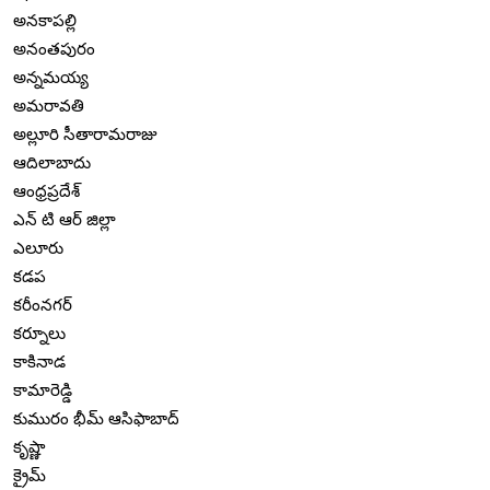
అనకాపల్లి
అనంతపురం
అన్నమయ్య
అమరావతి
అల్లూరి సీతారామరాజు
ఆదిలాబాదు
ఆంధ్రప్రదేశ్
ఎన్ టి ఆర్ జిల్లా
ఎలూరు
కడప
కరీంనగర్
కర్నూలు
కాకినాడ
కామారెడ్డి
కుమురం భీమ్ ఆసిఫాబాద్
కృష్ణా
క్రైమ్