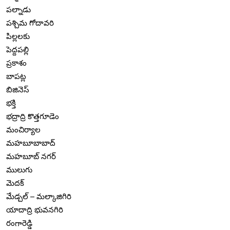
పల్నాడు
పశ్చిమ గోదావరి
పిల్లలకు
పెద్దపల్లి
ప్రకాశం
బాపట్ల
బిజినెస్
భక్తి
భద్రాద్రి కొత్తగూడెం
మంచిర్యాల
మహబూబాబాద్
మహబూబ్ నగర్
ములుగు
మెదక్
మేడ్చల్ – మల్కాజిగిరి
యాదాద్రి భువనగిరి
రంగారెడ్డి