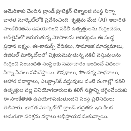
అమెరికాకు చెందిన బ్రాండ్ ప్రొటెక్షన్ టెక్నాలజీ సంస్థ సిగ్నా
భారత మార్కెట్‌లోకి ప్రవేశించింది. కృత్రిమ మేధ (AI) ఆధారిత
సాంకేతికతను ఉపయోగించి నకిలీ ఉత్పత్తులను గుర్తించడం,
ఆన్‌లైన్‌లో జరుగుతున్న మోసాలను అరికట్టడం ఈ సంస్థ
ప్రధాన లక్ష్యం. ఈ-కామర్స్ వేదికలు, సామాజిక మాధ్యమాలు,
డిజిటల్ మార్కెట్‌లలో విక్రయమవుతున్న నకిలీ వస్తువులను
గుర్తించి సంబంధిత సంస్థలకు సమాచారం అందించే విధంగా
సిగ్నా సేవలు పనిచేస్తాయి. ఔషధాలు, సౌందర్య సాధనాలు,
ఆహార పదార్థాలు, ఎలక్ట్రానిక్ వస్తువులు వంటి రంగాల్లో నకిలీ
ఉత్పత్తుల వల్ల వినియోగదారులకు కలిగే నష్టాన్ని తగ్గించేందుకు
ఈ సాంకేతికత ఉపయోగపడుతుందని సంస్థ ప్రతినిధులు
తెలిపారు. భారత మార్కెట్‌లో బ్రాండ్ భద్రతకు ఇది కీలక
అడుగుగా పరిశ్రమ వర్గాలు అభిప్రాయపడుతున్నాయి.