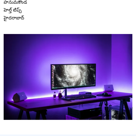
హనుమకొండ
హెల్త్ టిప్స్
హైదరాబాద్