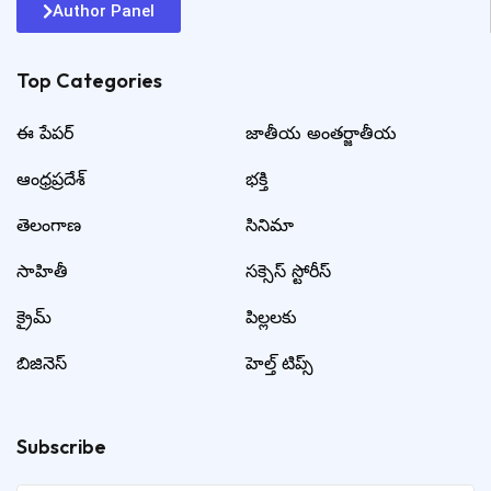
Author Panel
Top Categories​
ఈ పేపర్
జాతీయ అంతర్జాతీయ
ఆంధ్రప్రదేశ్
భక్తి
తెలంగాణ
సినిమా
సాహితీ
సక్సెస్ స్టోరీస్
క్రైమ్
పిల్లలకు
బిజినెస్
హెల్త్ టిప్స్
Subscribe