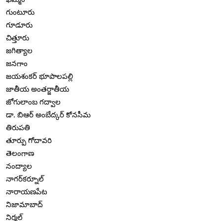
గుంటూరు
గూడూరు
చిత్తూరు
జగిత్యాల
జనగాం
జయశంకర్ భూపాలపల్లి
జాతీయ అంతర్జాతీయ
జోగులాంబ గద్వాల
డా. బిఆర్ అంబేద్కర్ కోనసీమ
తిరుపతి
తూర్పు గోదావరి
తెలంగాణ
నంద్యాల
నాగర్‌కర్నూల్
నారాయణపేట
నిజామాబాద్
నిర్మల్