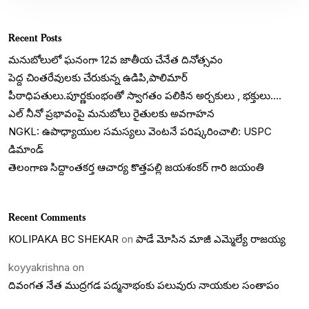
Recent Posts
మనుబోలులో ఘనంగా 12వ జాతీయ చేనేత దినోత్సవం
పెద్ద చింతరేవులకు చేరుకున్న ఉడిపి,పాలిమార్
పీఠాధిపతులు.పూర్ణకుంభంతో స్వాగతం పలికిన అర్చకులు , భక్తులు….
ఎల్ నీనో ప్రభావంపై మనుబోలు రైతులకు అవగాహన
NGKL: ఉపాధ్యాయుల సమస్యలు వెంటనే పరిష్కరించాలి: USPC
డిమాండ్
తెలంగాణ సిద్దాంతకర్త ఆచార్య కొత్తపల్లి జయశంకర్ గారి జయంతి
Recent Comments
KOLIPAKA BC SHEKAR
on
పాడే మోసిన మాజీ ఎమ్మెల్యే రాజయ్య
koyyakrishna
on
దివంగత నేత ముద్రగడ పద్మనాభంకు పలువురు నాయకుల సంతాపం