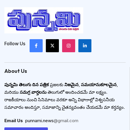
Follow Us
About Us
పున్నమి తెలుగు దిన పత్రిక
ప్రజలకు
నిజమైన
,
సమయానుకూలమైన
,
మరియు
సమగ్ర వార్తలను
తెలుగులో అందించడమే మా లక్ష్యం.
రాజకీయాలు నుంచి సినిమాలు వరకూ అన్ని విభాగాల్లో విశ్వసనీయ
సమాచారం అందిస్తూ, సమాజాన్ని చైతన్యవంతం చేయడమే మా కర్తవ్యం.
Email Us
:
punnami.news
@gmail.com