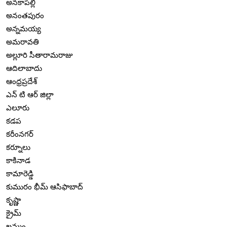
అనకాపల్లి
అనంతపురం
అన్నమయ్య
అమరావతి
అల్లూరి సీతారామరాజు
ఆదిలాబాదు
ఆంధ్రప్రదేశ్
ఎన్ టి ఆర్ జిల్లా
ఎలూరు
కడప
కరీంనగర్
కర్నూలు
కాకినాడ
కామారెడ్డి
కుమురం భీమ్ ఆసిఫాబాద్
కృష్ణా
క్రైమ్
ఖమ్మం