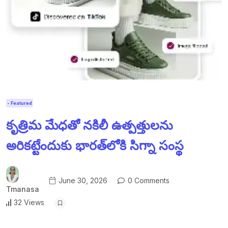
- Featured
కృత్రిమ మేధతో నకిలీ ఉత్పత్తులను
అరికట్టేందుకు భారత్‌లోకి సిగ్నా సంస్థ
June 30, 2026
0 Comments
Tmanasa
32 Views