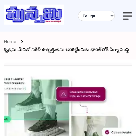
Home
కృత్రిమ మేధతో నకిలీ ఉత్పత్తులను అరికట్టేందుకు భారత్‌లోకి సిగ్నా సంస్థ