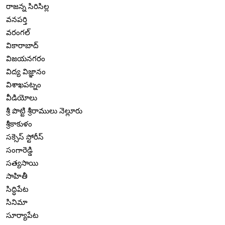
రాజన్న సిరిసిల్ల
వనపర్తి
వరంగల్
వికారాబాద్
విజయనగరం
విద్య విజ్ఞానం
విశాఖపట్నం
వీడియోలు
శ్రీ పొట్టి శ్రీరాములు నెల్లూరు
శ్రీకాకుళం
సక్సెస్ స్టోరీస్
సంగారెడ్డి
సత్యసాయి
సాహితీ
సిద్ధిపేట
సినిమా
సూర్యాపేట