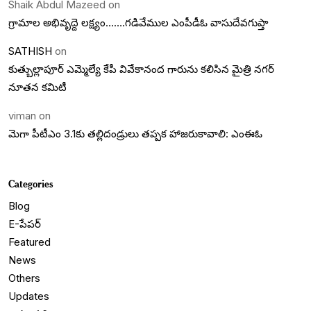
Shaik Abdul Mazeed
on
గ్రామాల అభివృద్దె లక్ష్యం…….గడివేముల ఎంపీడీఓ వాసుదేవగుప్తా
SATHISH
on
కుత్బుల్లాపూర్ ఎమ్మెల్యే కేపీ వివేకానంద గారును కలిసిన మైత్రి నగర్
నూతన కమిటీ
viman
on
మెగా పీటీఎం 3.1కు తల్లిదండ్రులు తప్పక హాజరుకావాలి: ఎంఈఓ
Categories
Blog
E-పేపర్
Featured
News
Others
Updates