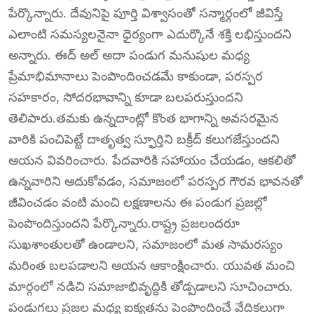
పేర్కొన్నారు. దేవునిపై పూర్తి విశ్వాసంతో సన్మార్గంలో జీవిస్తే
ఎలాంటి సమస్యలనైనా ధైర్యంగా ఎదుర్కొనే శక్తి లభిస్తుందని
అన్నారు. ఈద్ అల్ అదా పండుగ మనుషుల మధ్య
ప్రేమాభిమానాలు పెంపొందించడమే కాకుండా, పరస్పర
సహకారం, సోదరభావాన్ని కూడా బలపరుస్తుందని
తెలిపారు.తమకు ఉన్నదాంట్లో కొంత భాగాన్ని అవసరమైన
వారికి పంచిపెట్టే దాతృత్వ స్ఫూర్తిని బక్రీద్ కలుగజేస్తుందని
ఆయన వివరించారు. పేదవారికి సహాయం చేయడం, ఆకలితో
ఉన్నవారిని ఆదుకోవడం, సమాజంలో పరస్పర గౌరవ భావనతో
జీవించడం వంటి మంచి లక్షణాలను ఈ పండుగ ప్రజల్లో
పెంపొందిస్తుందని పేర్కొన్నారు.రాష్ట్ర ప్రజలందరూ
సుఖశాంతులతో ఉండాలని, సమాజంలో మత సామరస్యం
మరింత బలపడాలని ఆయన ఆకాంక్షించారు. యువత మంచి
మార్గంలో నడిచి సమాజాభివృద్ధికి తోడ్పడాలని సూచించారు.
పండుగలు ప్రజల మధ్య ఐక్యతను పెంపొందించే వేదికలుగా