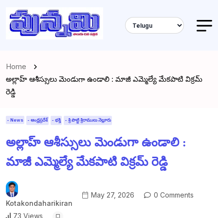
Home
అల్లాహ్ ఆశీస్సులు మెండుగా ఉండాలి : మాజీ ఎమ్మెల్యే మేకపాటి విక్రమ్
రెడ్డి
- News
- ఆంధ్రప్రదేశ్
- భక్తి
- శ్రీ పొట్టి శ్రీరాములు నెల్లూరు
అల్లాహ్ ఆశీస్సులు మెండుగా ఉండాలి :
మాజీ ఎమ్మెల్యే మేకపాటి విక్రమ్ రెడ్డి
May 27, 2026
0 Comments
Kotakondaharikiran
73 Views