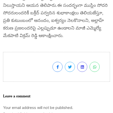
నిలుస్తాయని ఆయన తెలిపారు.ఈ సందర్భంగా ముస్లిం సోదరి
సోదరులందరికీ బక్రీద్ పర్వదిన శుభాకాంక్షలు తెలియజేస్తూ,
ప్రతి కుటుంబంలో ఆనందం, ఐశ్వర్యం నెలకొనాలని, అల్లాహ్
కరుణ ప్రజలందరిపై ఎల్లప్పుడూ ఉండాలని మాజీ ఎమ్మెల్యే
మేకపాటి విక్రమ్ రెడ్డి ఆకాంక్షించారు.
Leave a comment
Your email address will not be published.