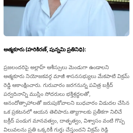
ఆత్మకూరు (హరికిరణ్, పున్నమి ప్రతినిధి):
ప్రజలందరిపై అల్లాహ్ ఆశీస్సులు మెండుగా ఉండాలని
ఆత్మకూరు నియోజకవర్గ మాజీ శాసనసభ్యులు మేకపాటి విక్రమ్
రెడ్డి ఆకాంక్షించారు. గురువారం జరగనున్న పవిత్ర బక్రీద్
పర్వదినాన్ని ముస్లిం సోదరులు భక్తిశ్రద్ధలతో,
ఆనందోత్సాహాలతో జరుపుకోవాలని బుధవారం విడుదల చేసిన
ఒక ప్రకటనలో ఆయన తెలిపారు.త్యాగాలకు ప్రతీకగా నిలిచే
బక్రీద్ పండుగ మానవత్వం, దాతృత్వం, విశ్వాసం వంటి గొప్ప
విలువలను ప్రతి ఒక్కరికీ గుర్తు చేస్తుందని విక్రమ్ రెడ్డి