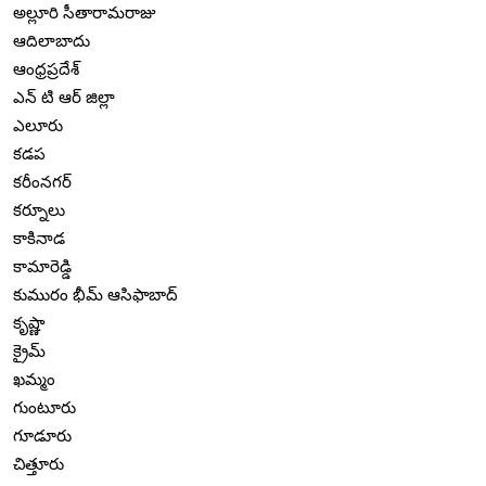
అల్లూరి సీతారామరాజు
ఆదిలాబాదు
ఆంధ్రప్రదేశ్
ఎన్ టి ఆర్ జిల్లా
ఎలూరు
కడప
కరీంనగర్
కర్నూలు
కాకినాడ
కామారెడ్డి
కుమురం భీమ్ ఆసిఫాబాద్
కృష్ణా
క్రైమ్
ఖమ్మం
గుంటూరు
గూడూరు
చిత్తూరు