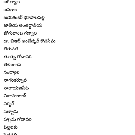
జగిత్యాల
జనగాం
జయశంకర్ భూపాలపల్లి
జాతీయ అంతర్జాతీయ
జోగులాంబ గద్వాల
డా. బిఆర్ అంబేద్కర్ కోనసీమ
తిరుపతి
తూర్పు గోదావరి
తెలంగాణ
నంద్యాల
నాగర్‌కర్నూల్
నారాయణపేట
నిజామాబాద్
నిర్మల్
పల్నాడు
పశ్చిమ గోదావరి
పిల్లలకు
పెద్దపల్లి