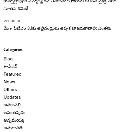
కుత్బుల్లాపూర్ ఎమ్మెల్యే కేపీ వివేకానంద గారును కలిసిన మైత్రి నగర్
నూతన కమిటీ
viman
on
మెగా పీటీఎం 3.1కు తల్లిదండ్రులు తప్పక హాజరుకావాలి: ఎంఈఓ
Categories
Blog
E-పేపర్
Featured
News
Others
Updates
అనకాపల్లి
అనంతపురం
అన్నమయ్య
అమరావతి