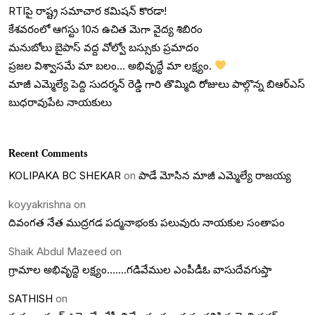
RTIపై రాష్ట్ర సమాచార కమిషన్ కొరడా!
కేశవరంలో ఆగస్టు 10న ఉచిత మెగా వైద్య శిబిరం
మనుబోలు బైపాస్ వద్ద వోల్వో బస్సుకు ప్రమాదం
ప్రజల విశ్వాసమే మా బలం… అభివృద్ధే మా లక్ష్యం.
మాజీ ఎమ్మెల్యే పెద్ది సుదర్శన్ రెడ్డి గారి తొమ్మిది రోజులు పాల్గొన్న బిఆర్ఎస్
బుధరావుపేట నాయకులు
Recent Comments
KOLIPAKA BC SHEKAR
on
పాడే మోసిన మాజీ ఎమ్మెల్యే రాజయ్య
koyyakrishna
on
దివంగత నేత ముద్రగడ పద్మనాభంకు పలువురు నాయకుల సంతాపం
Shaik Abdul Mazeed
on
గ్రామాల అభివృద్దె లక్ష్యం…….గడివేముల ఎంపీడీఓ వాసుదేవగుప్తా
SATHISH
on