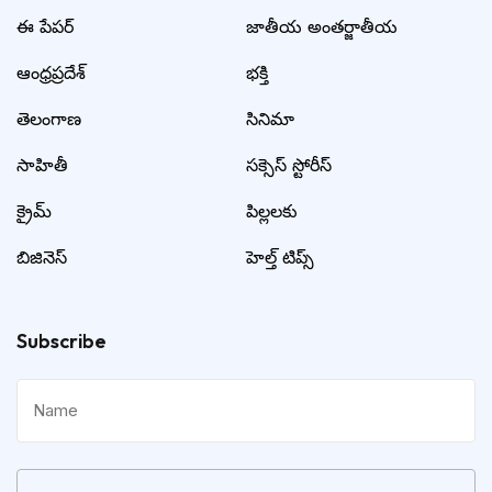
ఈ పేపర్
జాతీయ అంతర్జాతీయ
ఆంధ్రప్రదేశ్
భక్తి
తెలంగాణ
సినిమా
సాహితీ
సక్సెస్ స్టోరీస్
క్రైమ్
పిల్లలకు
బిజినెస్
హెల్త్ టిప్స్
Subscribe