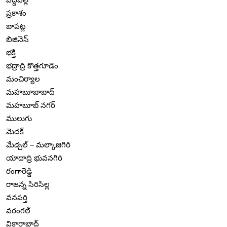
ప్రకాశం
బాపట్ల
బిజినెస్
భక్తి
భద్రాద్రి కొత్తగూడెం
మంచిర్యాల
మహబూబాబాద్
మహబూబ్ నగర్
ములుగు
మెదక్
మేడ్చల్ – మల్కాజిగిరి
యాదాద్రి భువనగిరి
రంగారెడ్డి
రాజన్న సిరిసిల్ల
వనపర్తి
వరంగల్
వికారాబాద్