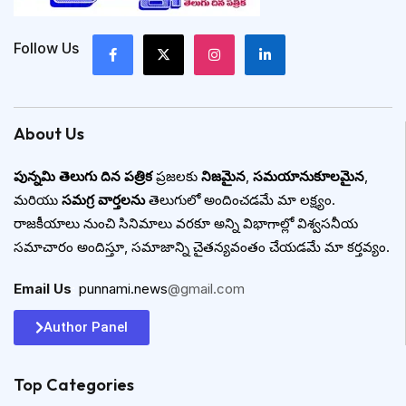
Follow Us
About Us
పున్నమి తెలుగు దిన పత్రిక
ప్రజలకు
నిజమైన
,
సమయానుకూలమైన
,
మరియు
సమగ్ర వార్తలను
తెలుగులో అందించడమే మా లక్ష్యం.
రాజకీయాలు నుంచి సినిమాలు వరకూ అన్ని విభాగాల్లో విశ్వసనీయ
సమాచారం అందిస్తూ, సమాజాన్ని చైతన్యవంతం చేయడమే మా కర్తవ్యం.
Email Us
:
punnami.news
@gmail.com
Author Panel
Top Categories​