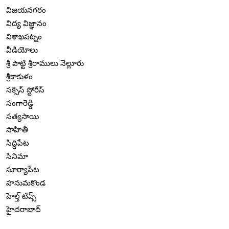
విజయనగరం
విద్య విజ్ఞానం
విశాఖపట్నం
వీడియోలు
శ్రీ పొట్టి శ్రీరాములు నెల్లూరు
శ్రీకాకుళం
సక్సెస్ స్టోరీస్
సంగారెడ్డి
సత్యసాయి
సాహితీ
సిద్ధిపేట
సినిమా
సూర్యాపేట
హనుమకొండ
హెల్త్ టిప్స్
హైదరాబాద్