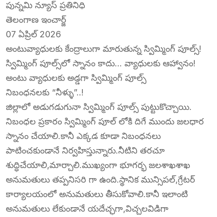
పున్నమి న్యూస్ ప్రతినిధి
తెలంగాణ ఇంచార్జ్
07 ఏప్రిల్ 2026
అంటువ్యాధులకు కేంద్రాలుగా మారుతున్న స్విమ్మింగ్ పూల్స్!
స్విమ్మింగ్ పూల్స్‌లో స్నానం కాదు… వ్యాధులకు ఆహ్వానం!
అంటు వ్యాధులకు అడ్డగా స్విమ్మింగ్ పూల్స్
నిబంధనలకు “నీళ్ళు”..!
జిల్లాలో అడుగడుగునా స్విమ్మింగ్ పూల్స్ పుట్టుకొచ్చాయి.
నిబంధల ప్రకారం స్విమ్మింగ్ పూల్ లోకి దిగే ముందు జలధార
స్నానం చేయాలి.కానీ ఎక్కడ కూడా నిబంధనలు
పాటించకుండానే నిర్వహిస్తున్నారు.నీటిని తరచూ
శుద్ధిచేయాలి,మార్చాలి.ముఖ్యంగా భూగర్భ జలశాఖశాఖ
అనుమతులు తప్పనిసరి గా ఉంది.స్థానిక మున్సిపల్,గ్రేటర్
కార్యాలయంలో అనుమతులు తీసుకోవాలి.కానీ ఇలాంటి
అనుమతులు లేకుండానే యదేచ్ఛగా,విచ్చలవిడిగా