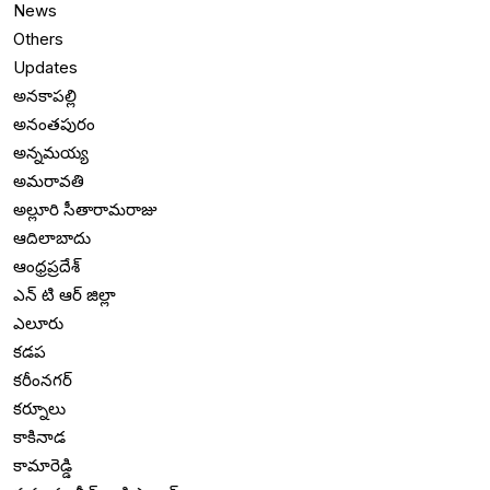
News
Others
Updates
అనకాపల్లి
అనంతపురం
అన్నమయ్య
అమరావతి
అల్లూరి సీతారామరాజు
ఆదిలాబాదు
ఆంధ్రప్రదేశ్
ఎన్ టి ఆర్ జిల్లా
ఎలూరు
కడప
కరీంనగర్
కర్నూలు
కాకినాడ
కామారెడ్డి