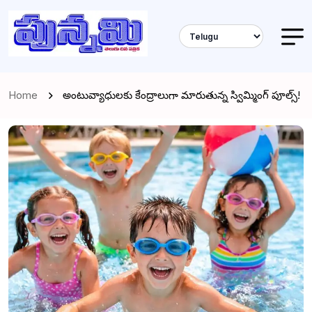
Home
అంటువ్యాధులకు కేంద్రాలుగా మారుతున్న స్విమ్మింగ్ పూల్స్!