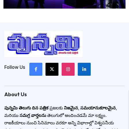
Follow Us
About Us
పున్నమి తెలుగు దిన పత్రిక
ప్రజలకు
నిజమైన
,
సమయానుకూలమైన
,
మరియు
సమగ్ర వార్తలను
తెలుగులో అందించడమే మా లక్ష్యం.
రాజకీయాలు నుంచి సినిమాలు వరకూ అన్ని విభాగాల్లో విశ్వసనీయ