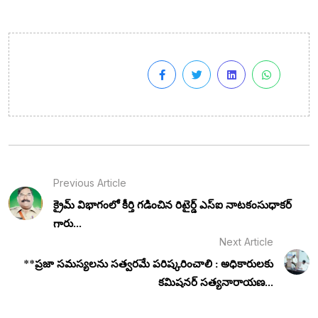
Previous Article
క్రైమ్ విభాగంలో కీర్తి గడించిన రిటైర్డ్ ఎస్‌ఐ నాటకంసుధాకర్
గారు...
Next Article
**ప్రజా సమస్యలను సత్వరమే పరిష్కరించాలి : అధికారులకు
కమిషనర్ సత్యనారాయణ...