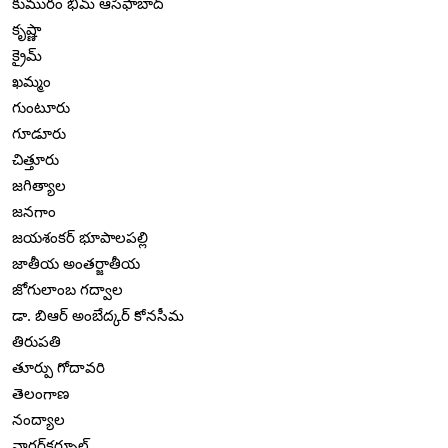
కుమురం భీమ్ ఆసిఫాబాద్
కృష్ణా
క్రైమ్
ఖమ్మం
గుంటూరు
గూడూరు
చిత్తూరు
జగిత్యాల
జనగాం
జయశంకర్ భూపాలపల్లి
జాతీయ అంతర్జాతీయ
జోగులాంబ గద్వాల
డా. బిఆర్ అంబేద్కర్ కోనసీమ
తిరుపతి
తూర్పు గోదావరి
తెలంగాణ
నంద్యాల
నాగర్‌కర్నూల్