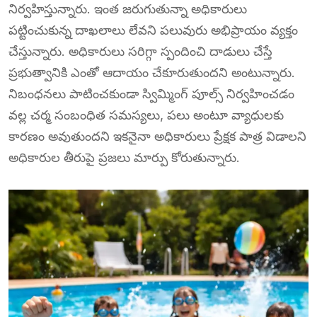
నిర్వహిస్తున్నారు. ఇంత జరుగుతున్నా అధికారులు
పట్టించుకున్న దాఖలాలు లేవని పలువురు అభిప్రాయం వ్యక్తం
చేస్తున్నారు. అధికారులు సరిగ్గా స్పందించి దాడులు చేస్తే
ప్రభుత్వానికి ఎంతో ఆదాయం చేకూరుతుందని అంటున్నారు.
నిబంధనలు పాటించకుండా స్విమ్మింగ్ పూల్స్ నిర్వహించడం
వల్ల చర్మ సంబంధిత సమస్యలు, పలు అంటూ వ్యాధులకు
కారణం అవుతుందని ఇకనైనా అధికారులు ప్రేక్షక పాత్ర విడాలని
అధికారుల తీరుపై ప్రజలు మార్పు కోరుతున్నారు.