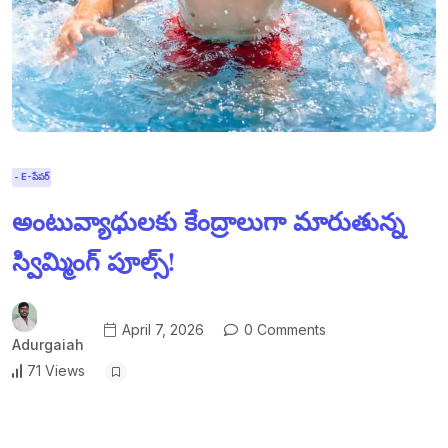
- E-పేపర్
అంటువ్యాధులకు కేంద్రాలుగా మారుతున్న
స్విమ్మింగ్ పూల్స్!
April 7, 2026
0 Comments
Adurgaiah
71 Views