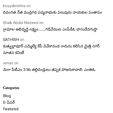
koyyakrishna
on
దివంగత నేత ముద్రగడ పద్మనాభంకు పలువురు నాయకుల సంతాపం
Shaik Abdul Mazeed
on
గ్రామాల అభివృద్దె లక్ష్యం…….గడివేముల ఎంపీడీఓ వాసుదేవగుప్తా
SATHISH
on
కుత్బుల్లాపూర్ ఎమ్మెల్యే కేపీ వివేకానంద గారును కలిసిన మైత్రి నగర్
నూతన కమిటీ
viman
on
మెగా పీటీఎం 3.1కు తల్లిదండ్రులు తప్పక హాజరుకావాలి: ఎంఈఓ
Categories
Blog
E-పేపర్
Featured