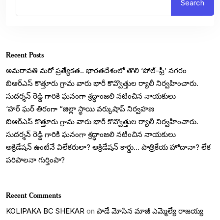
Search
Recent Posts
అమరావతి మరో ప్రత్యేకత.. భారతదేశంలో తొలి ‘పోల్-ఫ్రీ’ నగరం
బిఆర్ఎస్ కొత్తూరు గ్రామ వారు భారీ కొవ్వొత్తుల ర్యాలీ నిర్వహించారు.
సుదర్శన్ రెడ్డి గారికి ఘనంగా శ్రద్ధాంజలి నటించిన నాయకులు
‘హర్ ఘర్ తిరంగా “జిల్లా స్థాయి వర్కుషాప్ నిర్వహణ
బిఆర్ఎస్ కొత్తూరు గ్రామ వారు భారీ కొవ్వొత్తుల ర్యాలీ నిర్వహించారు.
సుదర్శన్ రెడ్డి గారికి ఘనంగా శ్రద్ధాంజలి నటించిన నాయకులు
అక్రిడేషన్ ఉంటేనే విలేకరులా? అక్రిడేషన్ కార్డు… పాత్రికేయ హోదానా? లేక
పరిపాలనా గుర్తింపా?
Recent Comments
KOLIPAKA BC SHEKAR
on
పాడే మోసిన మాజీ ఎమ్మెల్యే రాజయ్య