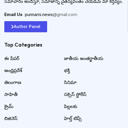
సమాచారం అందిస్తూ, సమాజాన్ని చైతన్యవంతం చేయడమే మా కర్తవ్యం.
Email Us
:
punnami.news
@gmail.com
Author Panel
Top Categories​
ఈ పేపర్
జాతీయ అంతర్జాతీయ
ఆంధ్రప్రదేశ్
భక్తి
తెలంగాణ
సినిమా
సాహితీ
సక్సెస్ స్టోరీస్
క్రైమ్
పిల్లలకు
బిజినెస్
హెల్త్ టిప్స్