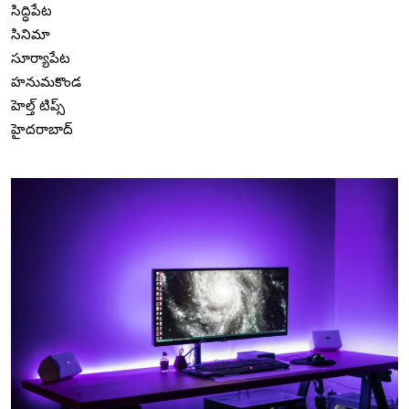
సిద్ధిపేట
సినిమా
సూర్యాపేట
హనుమకొండ
హెల్త్ టిప్స్
హైదరాబాద్