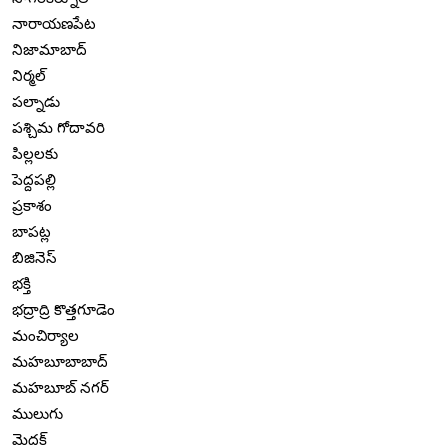
నారాయణపేట
నిజామాబాద్
నిర్మల్
పల్నాడు
పశ్చిమ గోదావరి
పిల్లలకు
పెద్దపల్లి
ప్రకాశం
బాపట్ల
బిజినెస్
భక్తి
భద్రాద్రి కొత్తగూడెం
మంచిర్యాల
మహబూబాబాద్
మహబూబ్ నగర్
ములుగు
మెదక్