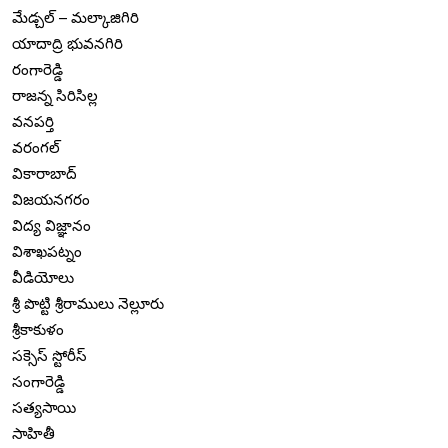
మేడ్చల్ – మల్కాజిగిరి
యాదాద్రి భువనగిరి
రంగారెడ్డి
రాజన్న సిరిసిల్ల
వనపర్తి
వరంగల్
వికారాబాద్
విజయనగరం
విద్య విజ్ఞానం
విశాఖపట్నం
వీడియోలు
శ్రీ పొట్టి శ్రీరాములు నెల్లూరు
శ్రీకాకుళం
సక్సెస్ స్టోరీస్
సంగారెడ్డి
సత్యసాయి
సాహితీ