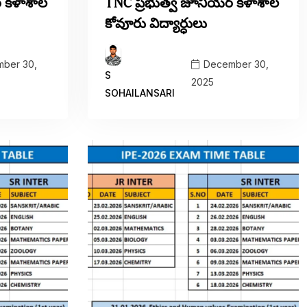
్ కళాశాల
TNC ప్రభుత్వ జూనియర్ కళాశాల
కోవూరు విద్యార్ధులు
ber 30,
December 30,
S
2025
SOHAILANSARI