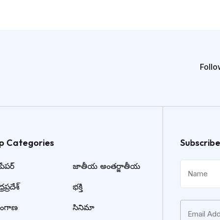
Follo
p Categories​
Subscrib
ేపర్
జాతీయ అంతర్జాతీయ
రప్రదేశ్
భక్తి
లంగాణ
సినిమా