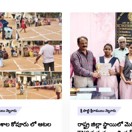
రాములు నెల్లూరు
శ్రీ పొట్టి శ్రీరాములు నెల్లూరు
శాల కోవూరు లో ఆటల
రాష్ట్ర జిల్లా స్థాయిలో మె