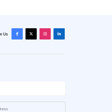
w Us
e