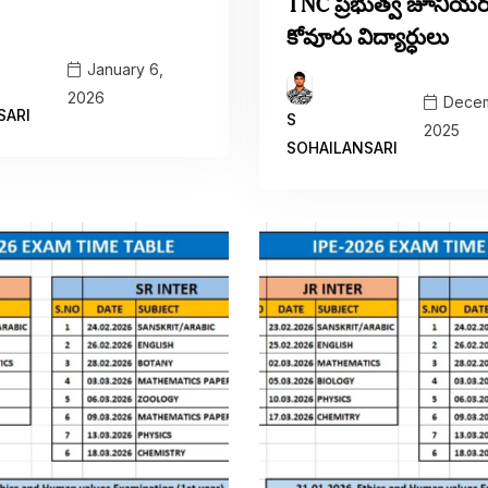
TNC ప్రభుత్వ జూనియర
కోవూరు విద్యార్ధులు
January 6,
2026
Decem
SARI
S
2025
SOHAILANSARI