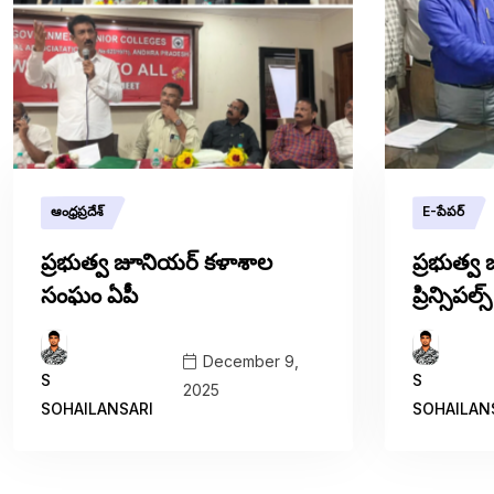
ఆంధ్రప్రదేశ్
E-పేపర్
ప్రభుత్వ జూనియర్ కళాశాల
ప్రభుత్
సంఘం ఏపీ
ప్రిన్సిప
December 9,
S
S
2025
SOHAILANSARI
SOHAILAN