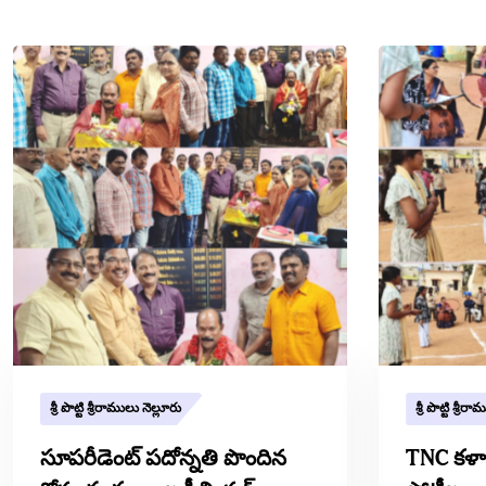
శ్రీ పొట్టి శ్రీరాములు నెల్లూరు
శ్రీ పొట్టి శ్రీ
సూపరీడెంట్ పదోన్నతి పొందిన
TNC కళా