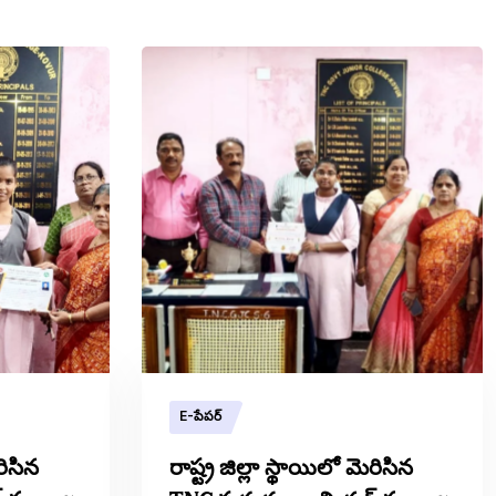
E-పేపర్
రిసిన
రాష్ట్ర జిల్లా స్థాయిలో మెరిసిన