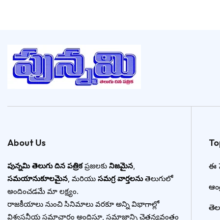
About Us
To
పున్నమి తెలుగు దిన పత్రిక
ప్రజలకు
నిజమైన
,
ఈ ప
సమయానుకూలమైన
, మరియు
సమగ్ర వార్తలను
తెలుగులో
ఆంధ్
అందించడమే మా లక్ష్యం.
రాజకీయాలు నుంచి సినిమాలు వరకూ అన్ని విభాగాల్లో
తె
విశ్వసనీయ సమాచారం అందిస్తూ, సమాజాన్ని చైతన్యవంతం