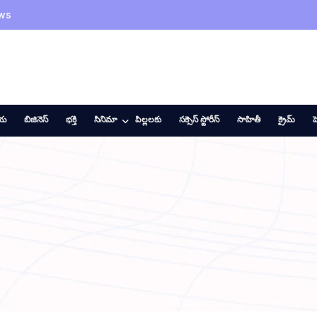
ws
ీయ
బిజినెస్
భక్తి
సినిమా
పిల్లలకు
సక్సెస్ స్టోరీస్
సాహితీ
క్రైమ్
హ