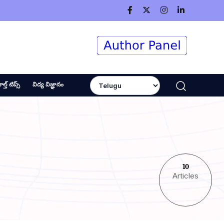
ెల్త్ టిప్స్
విద్య విజ్ఞానం
10
Articles