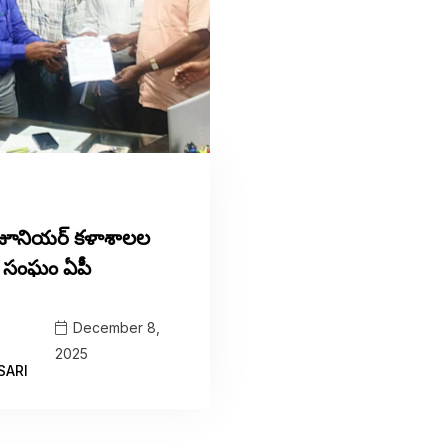
వ జూనియర్ కళాశాలల
ల్స్ సంఘం ఏపీ
December 8,
2025
SARI