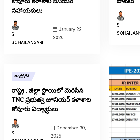
కోవూరు కళాశాల సీనియర్
పోటీలు
సహాయకులు
S
January 22,
SOHAILAN
S
2026
SOHAILANSARI
ఆంధ్రప్రదేశ్
రాష్ట్ర , జిల్లా స్థాయిలో మెరిసిన
TNC ప్రభుత్వ జూనియర్ కళాశాల
కోవూరు విద్యార్ధులు
December 30,
S
2025